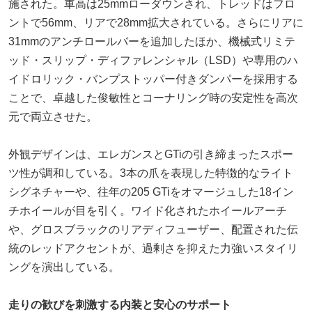
施された。車高は25mmローダウンされ、トレッドはフロ
ントで56mm、リアで28mm拡大されている。さらにリアに
31mmのアンチロールバーを追加したほか、機械式リミテ
ッド・スリップ・ディファレンシャル（LSD）や専用のハ
イドロリック・バンプストッパー付きダンパーを採用する
ことで、卓越した俊敏性とコーナリング時の安定性を高次
元で両立させた。
外観デザインは、エレガンスとGTiの引き締まったスポー
ツ性が調和している。3本の爪を表現した特徴的なライト
シグネチャーや、往年の205 GTiをオマージュした18イン
チホイールが目を引く。ワイド化されたホイールアーチ
や、グロスブラックのリアディフューザー、配置された伝
統のレッドアクセントが、過剰さを抑えた力強いスタイリ
ングを演出している。
走りの歓びを刺激する内装と安心のサポート