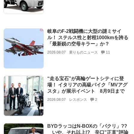
岐阜のF-2戦闘機に大型の謎ミサイ
ル！ ステルス性と射程1000kmを誇る
「最新鋭の空母キラー」か？
2026.08.07
乗りものニュース
11
“走る宝石”が高輪ゲートシティに登
場！ イタリアの高級バイク「MVアグ
スタ」が展示イベント 8月9日まで
2026.08.07
レスポンス
2
BYDラッコはN-BOXの「パクリ」??
いや、それ以上!? 辛口"正直"評論