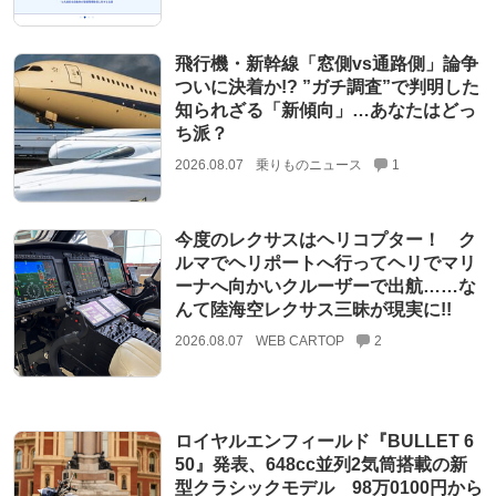
飛行機・新幹線「窓側vs通路側」論争
ついに決着か!? ”ガチ調査”で判明した
知られざる「新傾向」…あなたはどっ
ち派？
2026.08.07
乗りものニュース
1
今度のレクサスはヘリコプター！ ク
ルマでヘリポートへ行ってヘリでマリ
ーナへ向かいクルーザーで出航……な
んて陸海空レクサス三昧が現実に!!
2026.08.07
WEB CARTOP
2
ロイヤルエンフィールド『BULLET 6
50』発表、648cc並列2気筒搭載の新
型クラシックモデル 98万0100円から