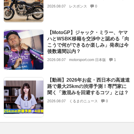
2026.08.07
レスポンス
0
【MotoGP】ジャック・ミラー、ヤマ
ハとWSBK移籍を交渉中と認める「向
こうで何ができるか楽しみ」発表は今
後数週間以内？
2026.08.07
motorsport.com 日本版
1
【動画】2026年お盆・西日本の高速道
路で最大25kmの渋滞予測！専門家に
聞く「激混みを回避するコツ」とは？
2026.08.07
くるまのニュース
0