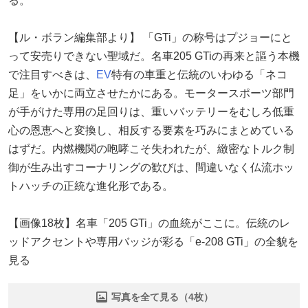
る。
【ル・ボラン編集部より】 「GTi」の称号はプジョーにと
って安売りできない聖域だ。名車205 GTiの再来と謳う本機
で注目すべきは、
EV
特有の車重と伝統のいわゆる「ネコ
足」をいかに両立させたかにある。モータースポーツ部門
が手がけた専用の足回りは、重いバッテリーをむしろ低重
心の恩恵へと変換し、相反する要素を巧みにまとめている
はずだ。内燃機関の咆哮こそ失われたが、緻密なトルク制
御が生み出すコーナリングの歓びは、間違いなく仏流ホッ
トハッチの正統な進化形である。
【画像18枚】名車「205 GTi」の血統がここに。伝統のレ
ッドアクセントや専用バッジが彩る「e-208 GTi」の全貌を
見る
写真を全て見る（4枚）