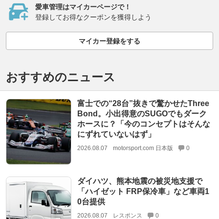
愛車管理はマイカーページで！
登録してお得なクーポンを獲得しよう
マイカー登録をする
おすすめのニュース
富士での“28台”抜きで驚かせたThree
Bond。小出得意のSUGOでもダーク
ホースに？「今のコンセプトはそんな
にずれていないはず」
2026.08.07
motorsport.com 日本版
0
ダイハツ、熊本地震の被災地支援で
「ハイゼット FRP保冷車」など車両1
0台提供
2026.08.07
レスポンス
0