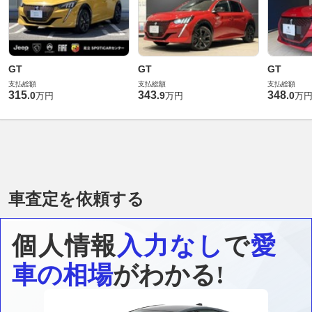
GT
GT
GT
支払総額
支払総額
支払総額
315
343
348
.
0
.
9
.
0
万円
万円
万
車査定を依頼する
個人情報
入力なし
で
愛
車の相場
がわかる!