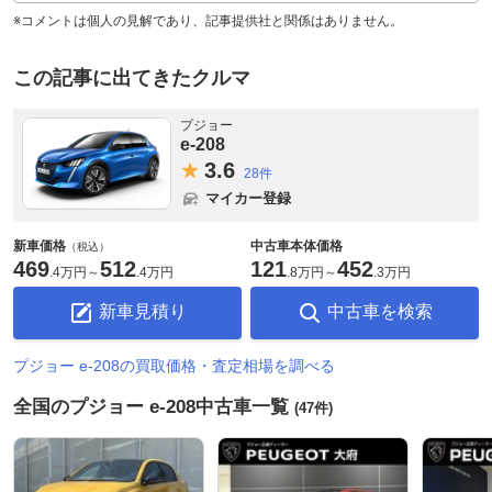
※コメントは個人の見解であり、記事提供社と関係はありません。
この記事に出てきたクルマ
プジョー
e-208
3.
6
28件
マイカー登録
新車価格
中古車本体価格
（税込）
469
512
121
452
.
4万円
～
.
4万円
.
8万円
～
.
3万円
新車見積り
中古車を検索
プジョー e-208の買取価格・査定相場を調べる
全国のプジョー e-208中古車一覧
(47件)