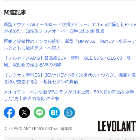
関連記事
新型アウディA6オールロード欧州デビュー。111mm拡幅と初PHEV
が極めた、知性派クロスオーバー四半世紀の到達点
巨躯と俊敏性のデジタル統括。新型「BMW X5」初のEV・水素モデ
ルとともに最終テストへ突入
【メルセデスAMG】最高峰SUV、新型「GLE 63 S／GLS 63」登
場。電動化で極まるV8の咆哮
【レクサス新型ES】BEVとHEVで描く次世代のくつろぎ。機能と美
意識が交差する新・基幹セダンの真価
メルセデス・ベンツ新型Sクラスが日本上陸。50％超の部品を刷新
した“史上最大の進化”の全貌
文：LEVOLANT LE VOLANT web編集部