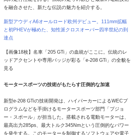
を融合させた、新たな伝説の魅力を紹介する。
新型アウディA6オールロード欧州デビュー。111mm拡幅
と初PHEVが極めた、知性派クロスオーバー四半世紀の到
達点
【画像18枚】名車「205 GTi」の血統がここに。伝統のレ
ッドアクセントや専用バッジが彩る「e-208 GTi」の全貌を
見る
モータースポーツの技術がもたらす圧倒的な加速
新型e-208 GTiの技術開発は、ハイパーカーによるWECプ
ログラムなどを手掛けるモータースポーツ部門「プジョ
ー・スポール」が担当した。搭載される電動モーターは、
最高出力285ps、最大トルク345Nmという圧倒的なパワー
を発生する。このモーターを制御するソフトウェアや電子