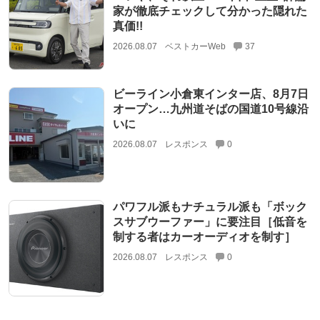
家が徹底チェックして分かった隠れた
真価!!
2026.08.07
ベストカーWeb
37
ビーライン小倉東インター店、8月7日
オープン…九州道そばの国道10号線沿
いに
2026.08.07
レスポンス
0
パワフル派もナチュラル派も「ボック
スサブウーファー」に要注目［低音を
制する者はカーオーディオを制す］
2026.08.07
レスポンス
0