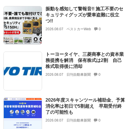
振動を感知して警報音!! 施工不要のセ
キュリティグッズが愛車盗難に役立
つ!!
2026.08.07
ベストカーWeb
0
トーヨータイヤ、三菱商事との資本業
務提携を解消 保有株式は2割 自己
株式取得後に消却
2026.08.07
日刊自動車新聞
0
2026年度スキャンツール補助金、予算
消化率は初日で5割超え 早期受付終
了の可能性も
2026.08.07
日刊自動車新聞
0