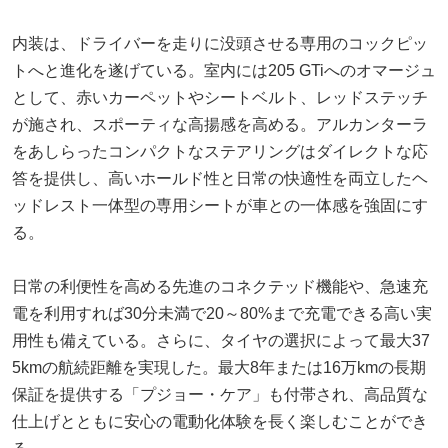
内装は、ドライバーを走りに没頭させる専用のコックピッ
トへと進化を遂げている。室内には205 GTiへのオマージュ
として、赤いカーペットやシートベルト、レッドステッチ
が施され、スポーティな高揚感を高める。アルカンターラ
をあしらったコンパクトなステアリングはダイレクトな応
答を提供し、高いホールド性と日常の快適性を両立したヘ
ッドレスト一体型の専用シートが車との一体感を強固にす
る。
日常の利便性を高める先進のコネクテッド機能や、急速充
電を利用すれば30分未満で20～80%まで充電できる高い実
用性も備えている。さらに、タイヤの選択によって最大37
5kmの航続距離を実現した。最大8年または16万kmの長期
保証を提供する「プジョー・ケア」も付帯され、高品質な
仕上げとともに安心の電動化体験を長く楽しむことができ