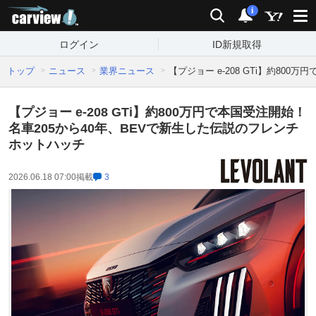
carview!
検索
通知
i
ログイン
ID新規取得
トップ
ニュース
業界ニュース
【プジョー e-208 GTi】約80
【プジョー e-208 GTi】約800万円で本国受注開始！
名車205から40年、BEVで新生した伝説のフレンチ
ホットハッチ
2026.06.18 07:00
掲載
3