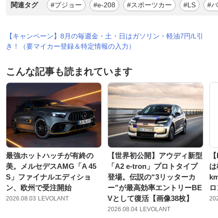
関連タグ
#プジョー
#e-208
#スポーツカー
#LS
#
【キャンペーン】8月の毎週金・土・日はガソリン・軽油7円/L引
き！（要マイカー登録＆特定情報の入力）
こんな記事も読まれています
最強ホットハッチが有終の
【世界初公開】アウディ新型
【
美。メルセデスAMG「A 45
「A2 e-tron」プロトタイプ
は
S」ファイナルエディショ
登場。伝説の“3リッターカ
k
ン、欧州で受注開始
ー”が最高効率エントリーBE
ロ
Vとして復活【画像38枚】
2026.08.03
LEVOLANT
20
2026.08.04
LEVOLANT