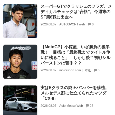
スーパーGTでクラッシュのフラガ、メ
ディカルチェックは“合格”。今週末の
SF第8戦に出走へ
2026.08.07
AUTOSPORT web
0
【MotoGP】小椋藍、いざ勝負の後半
戦！ 目標は「最終戦までタイトル争
いに残ること」 しかし後半初戦シル
バーストンは苦手？？
2026.08.07
motorsport.com 日本版
0
実はEクラスの純正バンパーを移植。
メルセデス顔に仕立てられたマツダ
「CX-8」
2026.08.07
Auto Messe Web
23