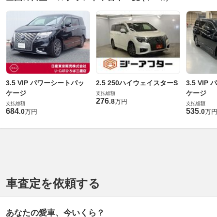
3.5 VIP パワーシートパッ
2.5 250ハイウェイスターS
3.5 VI
ケージ
ケージ
支払総額
276
.
8
万円
支払総額
支払総額
684
535
.
0
.
0
万円
万
車査定を依頼する
あなたの愛車、今いくら？