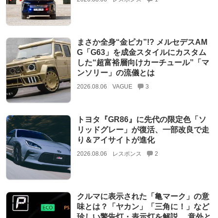
まさか全身“金ピカ”!? メルセデスAM
G「G63」を成金スタイルにカスタム
した“超富裕層向けカーチュール”「マ
ンソリー」の流儀とは
2026.08.06
VAGUE
3
トヨタ『GR86』に先代の限定色「ソ
リッドグレー」が復活、一部改良で走
り＆アイサイトが進化
2026.08.06
レスポンス
2
クルマに表示された「亀マーク」の意
味とは？「ヤカン」「三角に！」など
珍しい警告灯・表示灯を解説。 意外と