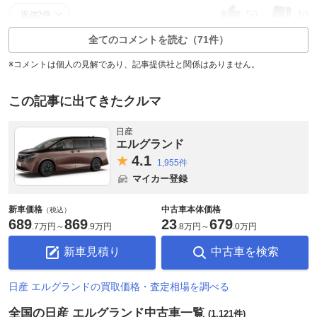
50
10
返信2件
全てのコメントを読む（71件）
※コメントは個人の見解であり、記事提供社と関係はありません。
この記事に出てきたクルマ
日産
エルグランド
4.
1
1,955件
マイカー登録
新車価格
中古車本体価格
（税込）
689
869
23
679
.
7万円
～
.
9万円
.
8万円
～
.
0万円
新車見積り
中古車を検索
日産 エルグランドの買取価格・査定相場を調べる
全国の日産 エルグランド中古車一覧
(1,121件)