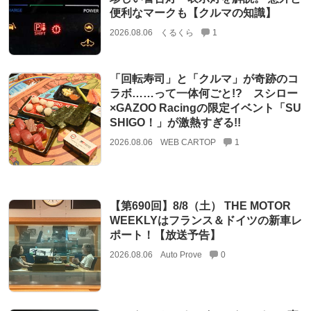
便利なマークも【クルマの知識】
2026.08.06
くるくら
1
「回転寿司」と「クルマ」が奇跡のコ
ラボ……って一体何ごと!? スシロー
×GAZOO Racingの限定イベント「SU
SHIGO！」が激熱すぎる!!
2026.08.06
WEB CARTOP
1
【第690回】8/8（土） THE MOTOR
WEEKLYはフランス＆ドイツの新車レ
ポート！【放送予告】
2026.08.06
Auto Prove
0