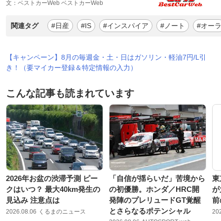
文：ベストカーWeb ベストカーWeb
関連タグ
#日産
#IS
#インスパイア
#ノート
#オー
【キャンペーン】8月の毎週金・土・日はガソリン・軽油7円/L引
き！（要マイカー登録＆特定情報の入力）
こんな記事も読まれています
2026年お盆の渋滞予測 ピー
「自信が揺らいだ」苦境から
東
クはいつ？ 最大40km発生の
の初優勝。ホンダ／HRC開
が
見込み 注意点は
発陣のプレリュードGT覚醒
前
とさらなるポテンシャル
2026.08.06
くるまのニュース
20