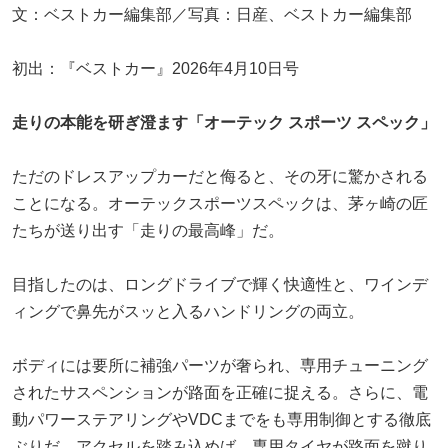
文：ベストカー編集部／写真：日産、ベストカー編集部
初出：『ベストカー』2026年4月10日号
走りの本能を研ぎ澄ます「オーテック スポーツ スペック」
ただのドレスアップカーだと侮ると、その牙に驚かされる
ことになる。オーテックスポーツスペックは、茅ヶ崎の匠
たちが送り出す「走りの最高峰」だ。
目指したのは、ロングドライブで輝く快適性と、ワインデ
ィングで鼻先がスッと入るハンドリングの両立。
ボディには要所に補強パーツが奢られ、専用チューニング
されたサスペンションが路面を正確に捉える。さらに、電
動パワーステアリングやVDCまでをも専用制御とする徹底
ぶりだ。アクセルを踏み込めば、専用タイヤが路面を蹴り