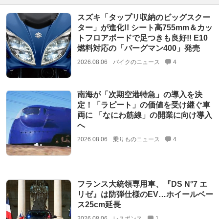
スズキ「タップリ収納のビッグスクー
ター」が進化!! シート高755mm＆カッ
トフロアボードで足つきも良好!! E10
燃料対応の「バーグマン400」発売
2026.08.06
バイクのニュース
4
南海が「次期空港特急」の導入を決
定！「ラピート」の価値を受け継ぐ車
両に 「なにわ筋線」の開業に向け導入
へ
2026.08.06
乗りものニュース
4
フランス大統領専用車、『DS N°7 エ
リゼ』は防弾仕様のEV…ホイールベー
ス25cm延長
2026.08.06
レスポンス
1