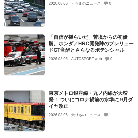
2026.08.06
くるまのニュース
0
「自信が揺らいだ」苦境からの初優
勝。ホンダ／HRC開発陣のプレリュー
ドGT覚醒とさらなるポテンシャル
2026.08.06
AUTOSPORT web
0
東京メトロ銀座線・丸ノ内線が大増
発！ ついにコロナ禍前の水準に 9月ダ
イヤ改正
2026.08.06
乗りものニュース
1