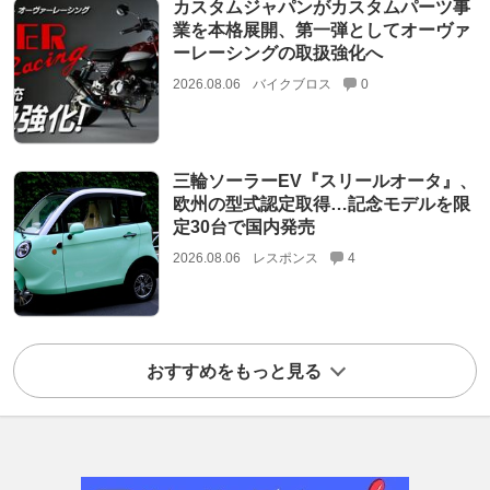
カスタムジャパンがカスタムパーツ事
業を本格展開、第一弾としてオーヴァ
ーレーシングの取扱強化へ
2026.08.06
バイクブロス
0
三輪ソーラーEV『スリールオータ』、
欧州の型式認定取得…記念モデルを限
定30台で国内発売
2026.08.06
レスポンス
4
おすすめをもっと見る