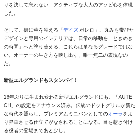
りを決して忘れない。アクティブな大人のアソビ心を体現
した。
そして、街に華を添える「
デイズ
ボレロ」。丸みを帯びた
デザインと専用のインテリアは、日常の移動を「ときめき
の時間」へと塗り替える。これらは単なるグレードではな
い。オーナーの生き方を映し出す、唯一無二の表現なの
だ。
新型エルグランドもスタンバイ！
16年ぶりに生まれ変わる新型エルグランドにも、「AUTE
CH」の設定をアナウンス済み。伝統のドットグリルが新た
な時代を照らし、プレミアムミニバンとしての
オーラ
をよ
り昇華させる仕立てがなされることになる。目を惹き付け
る役者の登場まであと少し。