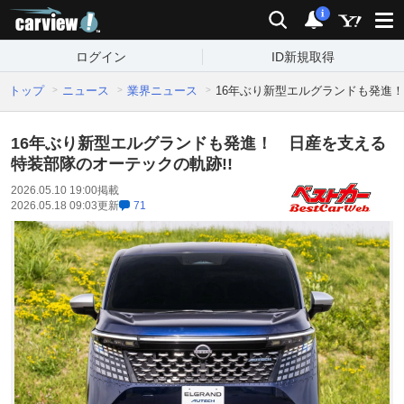
carview!
検索
通知
i
ログイン
ID新規取得
トップ
ニュース
業界ニュース
16年ぶり新型エルグランドも発進！
16年ぶり新型エルグランドも発進！ 日産を支える
特装部隊のオーテックの軌跡!!
2026.05.10 19:00
掲載
2026.05.18 09:03
更新
71