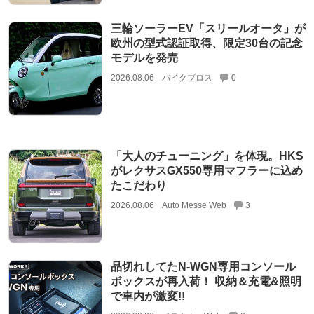
三輪ソーラーEV「スリールオータ」が
欧州の型式認証取得、限定30台の記念
モデルを発売
2026.08.06
バイクブロス
0
「大人のチューニング」を体現。HKS
がレクサスGX550専用マフラーに込め
たこだわり
2026.08.06
Auto Messe Web
3
品切れしてたN-WGN専用コンソール
ボックスが再入荷！ 収納＆充電&照明
で車内が激変!!