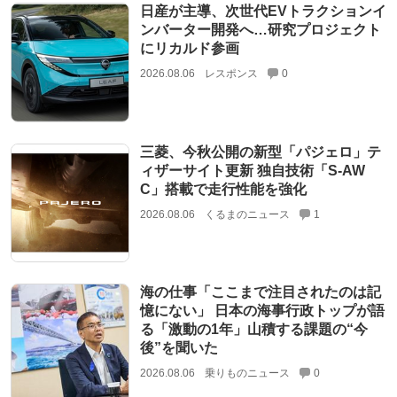
日産が主導、次世代EVトラクションイ
ンバーター開発へ…研究プロジェクト
にリカルド参画
2026.08.06
レスポンス
0
三菱、今秋公開の新型「パジェロ」テ
ィザーサイト更新 独自技術「S-AW
C」搭載で走行性能を強化
2026.08.06
くるまのニュース
1
海の仕事「ここまで注目されたのは記
憶にない」 日本の海事行政トップが語
る「激動の1年」山積する課題の“今
後”を聞いた
2026.08.06
乗りものニュース
0