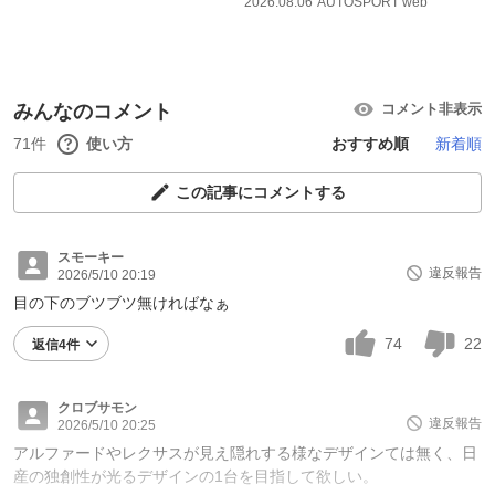
2026.08.06
AUTOSPORT web
みんなのコメント
コメント非表示
71件
使い方
おすすめ順
新着順
この記事にコメントする
スモーキー
違反報告
2026/5/10 20:19
目の下のブツブツ無ければなぁ
74
22
返信4件
クロブサモン
違反報告
2026/5/10 20:25
アルファードやレクサスが見え隠れする様なデザインては無く、日
産の独創性が光るデザインの1台を目指して欲しい。