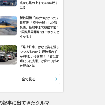
底から塔の上まで300m近く
に!?
新戦闘機「首がつながった」
日英伊 「空中分解」した独
仏西、新戦車まで頓挫寸前！
“国際共同開発”はこれからど
うなる？
「路上駐車」はなぜ姿を消し
つつあるのか？ 経験者わず
か2割という衝撃！ 「昔は普
通だった光景」が変わり始め
た理由とは
全て見る
の記事に出てきたクルマ