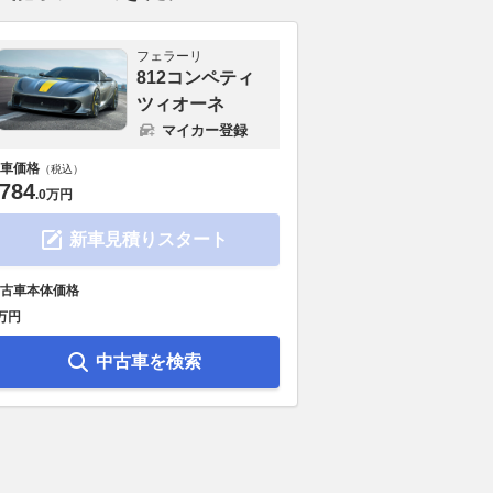
フェラーリ
812コンペティ
ツィオーネ
マイカー登録
車価格
（税込）
784
.
0万円
新車見積りスタート
古車本体価格
万円
中古車を検索