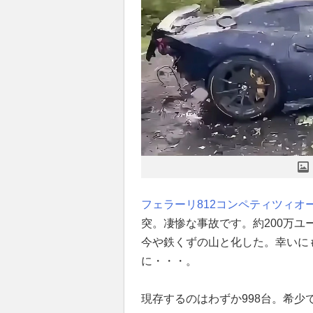
フェラーリ
812コンペティツィオ
突。凄惨な事故です。約200万ユ
今や鉄くずの山と化した。幸いに
に・・・。
現存するのはわずか998台。希少