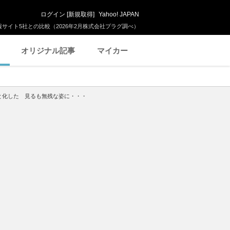
ログイン
[
新規取得
]
Yahoo! JAPAN
サイト5社との比較（2026年2月株式会社プラグ調べ）
オリジナル記事
マイカー
と化した 見るも無残な姿に・・・