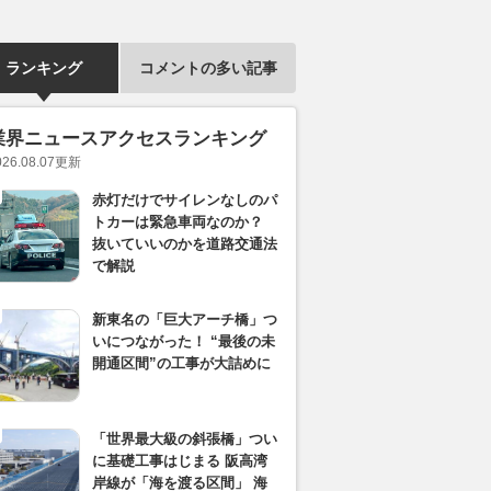
ランキング
コメントの多い記事
業界ニュースアクセスランキング
026.08.07
更新
赤灯だけでサイレンなしのパ
トカーは緊急車両なのか？
抜いていいのかを道路交通法
で解説
新東名の「巨大アーチ橋」つ
いにつながった！ “最後の未
開通区間”の工事が大詰めに
「世界最大級の斜張橋」つい
に基礎工事はじまる 阪高湾
岸線が「海を渡る区間」 海