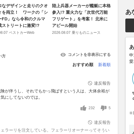
ロなデザインと走りのクオ
陸上兵器メーカーが艦艇に本格
アウディ
あ
ィを両立！ ワークの「シ
参入!? 重火力な「次世代万能
ック e-
ーFD」なら令和のクルマ
フリゲート」を考案！ 北米に
へ 往復1
成ストリートに激変!?
アピール開始
見えた最
08.07
ベストカーWeb
2026.08.07
乗りものニュース
2026.08.07
コメントを非表示にする
申
い方
愛
おすすめ順
新着順
違反報告
危険が伴うし、それでもかっ飛ばすという人は、大体余裕が
は気にしてないのでは。
232
5
※
違反報告
フェラーリを注文している。フェラーリオーナーってそうい