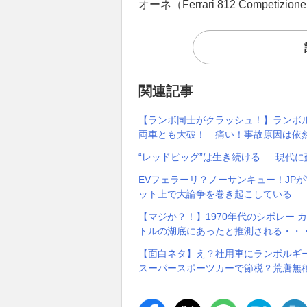
オーネ（Ferrari 812 Compe
関連記事
【ランボ同士がクラッシュ！】ランボル
両車とも大破！ 痛い！事故原因は依
“レッドピッグ”は生き続ける ― 現代に蘇った
EVフェラーリ？ノーサンキュー！JP
ット上で大論争を巻き起こしている
【マジか？！】1970年代のシボレー 
トルの湖底にあったと推測される・・
【面白ネタ】え？社用車にランボルギ
スーパースポーツカーで節税？荒唐無