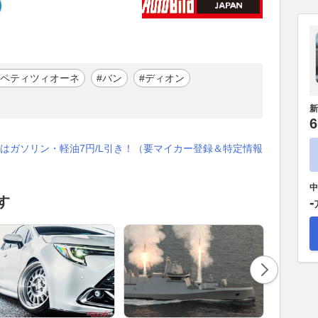
コンペティツィオーネ
#バン
#ディオン
新
6
はガソリン・軽油7円/L引き！（要マイカー登録＆特定情報
中
す
-