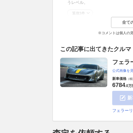
うレベル。
返信3件
全て
※コメントは個人の
この記事に出てきたクルマ
フェラ
公式画像を
新車価格
（税
6784
.
0万
新
フェラーリ