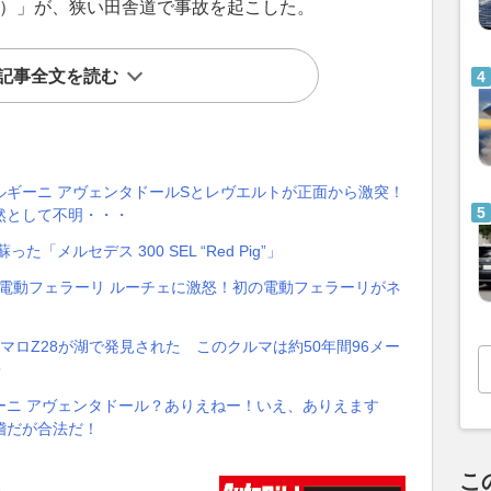
tizione）」が、狭い田舎道で事故を起こした。
記事全文を読む
ギーニ アヴェンタドールSとレヴエルトが正面から激突！
然として不明・・・
「メルセデス 300 SEL “Red Pig”」
が電動フェラーリ ルーチェに激怒！初の電動フェラーリがネ
カマロZ28が湖で発見された このクルマは約50年間96メー
・
ーニ アヴェンタドール？ありえねー！いえ、ありえます
稽だが合法だ！
こ