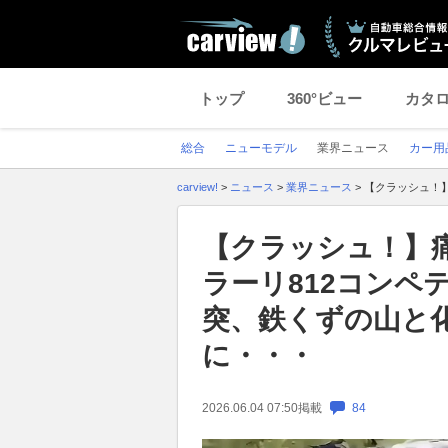
トップ
360°ビュー
カタ
総合
ニューモデル
業界ニュース
カー用
carview!
>
ニュース
>
業界ニュース
>
【クラッシュ！
【クラッシュ！】痛
ラーリ812コンペ
突、鉄くずの山と
に・・・
2026.06.04 07:50
掲載
84