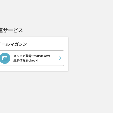
連サービス
メールマガジン
メルマガ登録でcarview!の
最新情報をcheck!