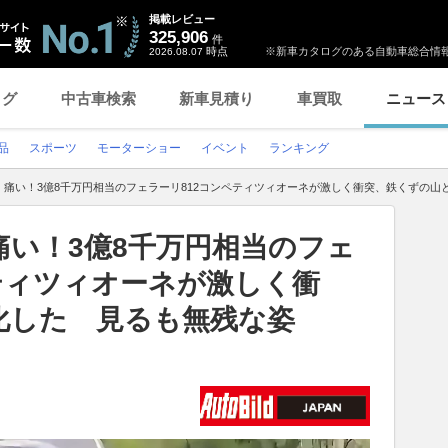
掲載レビュー
325,906
件
時点
※新車カタログのある自動車総合情報
2026.08.07
ログ
中古車検索
新車見積り
車買取
ニュース
品
スポーツ
モーターショー
イベント
ランキング
】痛い！3億8千万円相当のフェラーリ812コンペティツィオーネが激しく衝突、鉄くずの山
い！3億8千万円相当のフェ
ティツィオーネが激しく衝
化した 見るも無残な姿