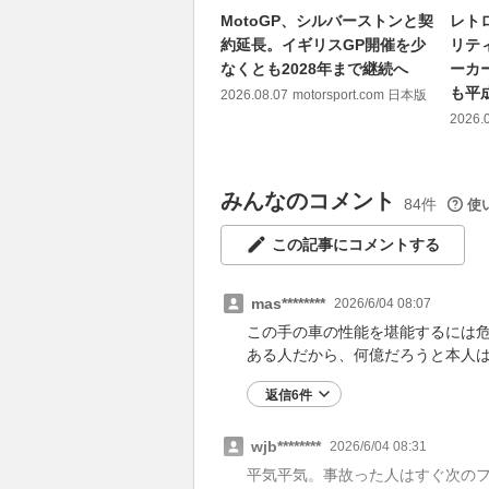
MotoGP、シルバーストンと契
レト
約延長。イギリスGP開催を少
リテ
なくとも2028年まで継続へ
ーカ
も平
2026.08.07
motorsport.com 日本版
2026.
みんなのコメント
84件
使
この記事にコメントする
mas********
2026/6/04 08:07
この手の車の性能を堪能するには
ある人だから、何億だろうと本人
返信6件
wjb********
2026/6/04 08:31
平気平気。事故った人はすぐ次の