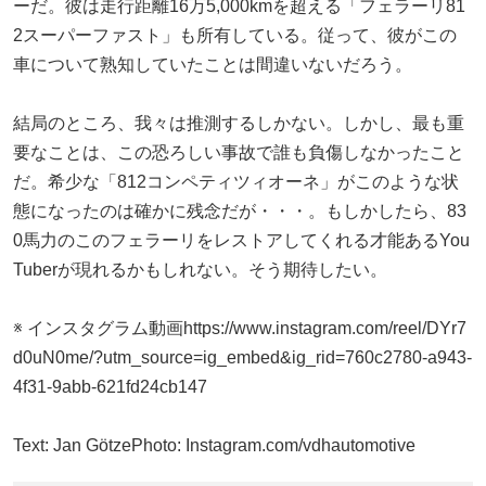
ーだ。彼は走行距離16万5,000kmを超える「フェラーリ81
2スーパーファスト」も所有している。従って、彼がこの
車について熟知していたことは間違いないだろう。
結局のところ、我々は推測するしかない。しかし、最も重
要なことは、この恐ろしい事故で誰も負傷しなかったこと
だ。希少な「812コンペティツィオーネ」がこのような状
態になったのは確かに残念だが・・・。もしかしたら、83
0馬力のこのフェラーリをレストアしてくれる才能あるYou
Tuberが現れるかもしれない。そう期待したい。
※ インスタグラム動画https://www.instagram.com/reel/DYr7
d0uN0me/?utm_source=ig_embed&ig_rid=760c2780-a943-
4f31-9abb-621fd24cb147
Text: Jan GötzePhoto: Instagram.com/vdhautomotive