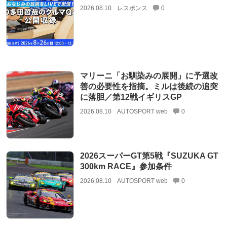
2026.08.10
レスポンス
0
マリーニ「お馴染みの展開」に予選改
善の必要性を指摘。ミルは後続の追突
に落胆／第12戦イギリスGP
2026.08.10
AUTOSPORT web
0
2026スーパーGT第5戦『SUZUKA GT
300km RACE』参加条件
2026.08.10
AUTOSPORT web
0