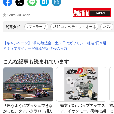
文：AutoBild Japan
関連タグ
#フェラーリ
#812コンペティツィオーネ
#バン
【キャンペーン】8月の毎週金・土・日はガソリン・軽油7円/L引
き！（要マイカー登録＆特定情報の入力）
こんな記事も読まれています
「思うようにプッシュできな
『頭文字D』ポップアップス
掴
かった」クアルタラロ、掴ん
トア、イオンモール高崎に期
に