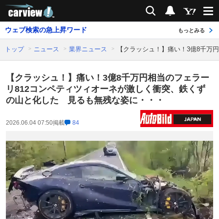
carview!
検索
通知
ウェブ検索の急上昇ワード
もっとみる
トップ
ニュース
業界ニュース
【クラッシュ！】痛い！3億8千万
【クラッシュ！】痛い！3億8千万円相当のフェラー
リ812コンペティツィオーネが激しく衝突、鉄くず
の山と化した 見るも無残な姿に・・・
2026.06.04 07:50
掲載
84