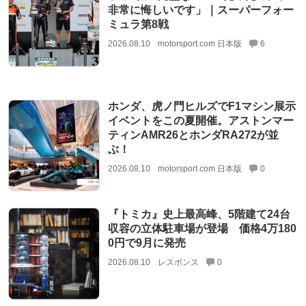
非常に悔しいです」｜スーパーフォー
ミュラ第8戦
2026.08.10
motorsport.com 日本版
6
ホンダ、虎ノ門ヒルズでF1マシン展示
イベントをこの夏開催。アストンマー
ティンAMR26とホンダRA272が並
ぶ！
2026.08.10
motorsport.com 日本版
0
『トミカ』史上最高峰、5階建て24台
収容の立体駐車場が登場 価格4万180
0円で9月に発売
2026.08.10
レスポンス
0