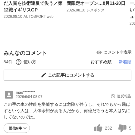
だ入賞を技術違反で失う／第
間限定オープン…8月11‐20日
ー
12戦イギリスGP
い
2026.08.10
レスポンス
ュ
2026.08.10
AUTOSPORT web
20
みんなのコメント
コメント非表示
84件
使い方
おすすめ順
新着順
この記事にコメントする
mas********
違反報告
2026/6/04 08:07
この手の車の性能を堪能するには危険が伴うし、それでもかっ飛ば
すという人は、大体余裕がある人だから、何億だろうと本人は気に
してないのでは。
232
5
返信6件