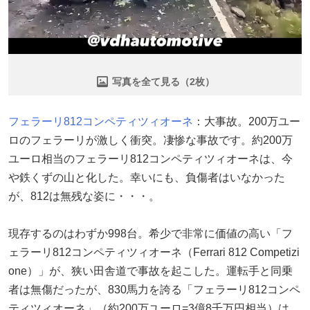
写真を全て見る（2枚）
フェラーリ
812コンペティツィオーネ
：大事故。200万ユー
ロのフェラーリが激しく衝突。凄惨な事故です。約200万
ユーロ相当のフェラーリ812コンペティツィオーネは、今
や鉄くずの山と化した。幸いにも、負傷者はいなかった
が、812は無残な姿に・・・。
現存するのはわずか998台。希少で非常に価値の高い「フ
ェラーリ812コンペティツィオーネ（Ferrari 812 Competizi
one）」が、狭い田舎道で事故を起こした。運転手と同乗
者は無傷だったが、830馬力を誇る「フェラーリ812コンペ
ティツィオーネ」（約200万ユーロ=3億8千万円相当）は、