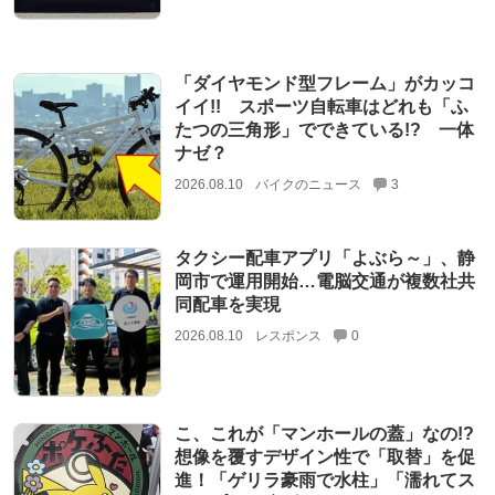
「ダイヤモンド型フレーム」がカッコ
イイ!! スポーツ自転車はどれも「ふ
たつの三角形」でできている!? 一体
ナゼ？
2026.08.10
バイクのニュース
3
タクシー配車アプリ「よぶら～」、静
岡市で運用開始…電脳交通が複数社共
同配車を実現
2026.08.10
レスポンス
0
こ、これが「マンホールの蓋」なの!?
想像を覆すデザイン性で「取替」を促
進！「ゲリラ豪雨で水柱」「濡れてス