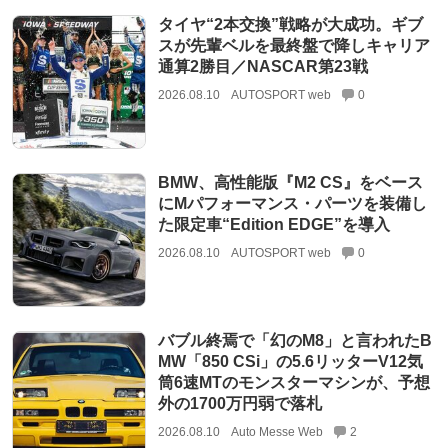
タイヤ“2本交換”戦略が大成功。ギブ
スが先輩ベルを最終盤で降しキャリア
通算2勝目／NASCAR第23戦
2026.08.10
AUTOSPORT web
0
BMW、高性能版『M2 CS』をベース
にMパフォーマンス・パーツを装備し
た限定車“Edition EDGE”を導入
2026.08.10
AUTOSPORT web
0
バブル終焉で「幻のM8」と言われたB
MW「850 CSi」の5.6リッターV12気
筒6速MTのモンスターマシンが、予想
外の1700万円弱で落札
2026.08.10
Auto Messe Web
2