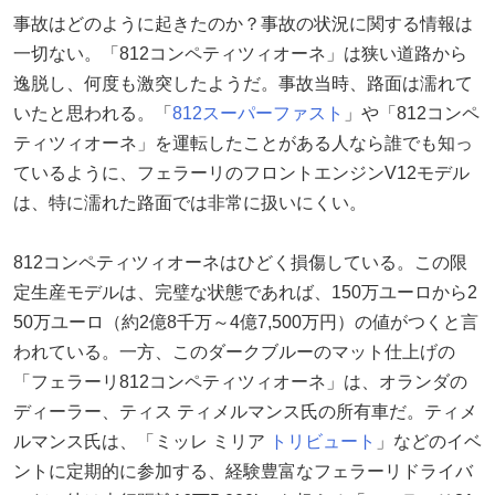
事故はどのように起きたのか？事故の状況に関する情報は
一切ない。「812コンペティツィオーネ」は狭い道路から
逸脱し、何度も激突したようだ。事故当時、路面は濡れて
いたと思われる。「
812スーパーファスト
」や「812コンペ
ティツィオーネ」を運転したことがある人なら誰でも知っ
ているように、フェラーリのフロントエンジンV12モデル
は、特に濡れた路面では非常に扱いにくい。
812コンペティツィオーネはひどく損傷している。この限
定生産モデルは、完璧な状態であれば、150万ユーロから2
50万ユーロ（約2億8千万～4億7,500万円）の値がつくと言
われている。一方、このダークブルーのマット仕上げの
「フェラーリ812コンペティツィオーネ」は、オランダの
ディーラー、ティス ティメルマンス氏の所有車だ。ティメ
ルマンス氏は、「ミッレ ミリア
トリビュート
」などのイベ
ントに定期的に参加する、経験豊富なフェラーリドライバ