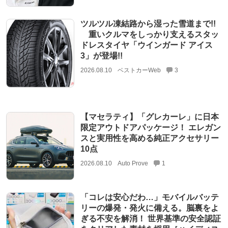
ツルツル凍結路から湿った雪道まで!!
重いクルマをしっかり支えるスタッ
ドレスタイヤ「ウインガード アイス
3」が登場!!
2026.08.10
ベストカーWeb
3
【マセラティ】「グレカーレ」に日本
限定アウトドアパッケージ！ エレガン
スと実用性を高める純正アクセサリー
10点
2026.08.10
Auto Prove
1
「コレは安心だわ…」モバイルバッテ
リーの爆発・発火に備える。脳裏をよ
ぎる不安を解消！ 世界基準の安全認証