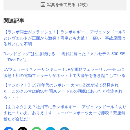
写真を全て見る（2枚）
関連記事
【ランボ同士がクラッシュ！】ランボルギーニ アヴェンタドールS
とレヴエルトが正面から激突！両車とも大破！ 痛い！事故原因は
依然として不明・・・
“レッドピッグ”は生き続ける ― 現代に蘇った「メルセデス 300 SE
L “Red Pig”」
EVフェラーリ？ノーサンキュー！JPが電動フェラーリ ルーチェに
激怒！初の電動フェラーリがネット上で大論争を巻き起こしている
【マジか？！】1970年代のシボレー カマロZ28が湖で発見され
た このクルマは約50年間96メートルの湖底にあったと推測され
る・・・
【面白ネタ】え？社用車にランボルギーニ アヴェンタドール？あり
えねー！いえ、ありえます スーパースポーツカーで節税？荒唐無
稽だが合法だ！