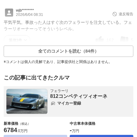
wjb********
違反報告
2026/6/04 08:31
平気平気。事故った人はすぐ次のフェラーリを注文している。フェ
ラーリオーナーってそういうレベル。
162
5
返信3件
全てのコメントを読む（84件）
※コメントは個人の見解であり、記事提供社と関係はありません。
この記事に出てきたクルマ
フェラーリ
812コンペティツィオーネ
マイカー登録
新車価格
中古車本体価格
（税込）
6784
-
.
0万円
万円