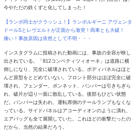
今やただの鉄くずと化してしまった！
【ランボ同士がクラッシュ！】ランボルギーニ アヴェンタ
ドールSとレヴエルトが正面から激突！両車とも大破！
痛い！事故原因は依然として不明・・・
インスタグラムに投稿された動画には、事故の全容が映し
出されている。「812コンペティツィオーネ」は道路に横
倒しになり、完全に破壊されている。ボディパネルはほと
んど原型をとどめていない。フロント部分はほぼ完全に破
壊され、フェンダー、ボンネット、バンパーは引きちぎら
れ、破片が辺り一面に散乱している。後部もひどい状態
だ。バンパーは失われ、運転席側のテールランプもなくな
っている。サイドパネルはアコーディオンのように潰れ、
エアバッグも全て展開していた。これほどの衝撃だったの
だから、当然の結果だろう。