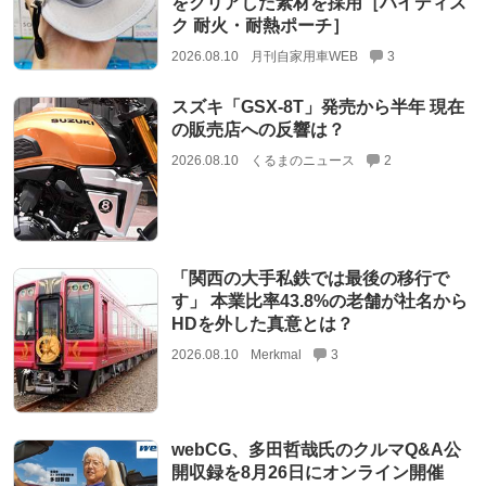
をクリアした素材を採用［ハイディス
ク 耐火・耐熱ポーチ］
2026.08.10
月刊自家用車WEB
3
スズキ「GSX-8T」発売から半年 現在
の販売店への反響は？
2026.08.10
くるまのニュース
2
「関西の大手私鉄では最後の移行で
す」 本業比率43.8%の老舗が社名から
HDを外した真意とは？
2026.08.10
Merkmal
3
webCG、多田哲哉氏のクルマQ&A公
開収録を8月26日にオンライン開催