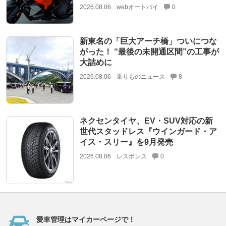
2026.08.06
webオートバイ
0
新東名の「巨大アーチ橋」ついにつな
がった！ “最後の未開通区間”の工事が
大詰めに
2026.08.06
乗りものニュース
8
ネクセンタイヤ、EV・SUV対応の新
世代スタッドレス『ウインガード・ア
イス・スリー』を9月発売
2026.08.06
レスポンス
0
愛車管理はマイカーページで！