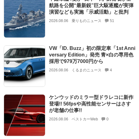
航路を公開“最新鋭”巨大駆逐艦が実弾
演習なども実施「示威活動」と批判
2026.08.06
乗りものニュース
51
VW「ID. Buzz」初の限定車「1st Anni
versary Edition」発売 青×白の専用色
採用で979万7000円から
2026.08.06
くるまのニュース
4
ケンウッドのミラー型ドラレコに新作
登場!! 56fpsや高性能センサーはさす
が老舗の仕事!!
2026.08.06
ベストカーWeb
0