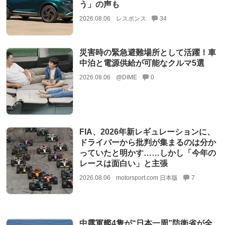
う」の声も
2026.08.06
レスポンス
34
災害時の緊急避難場所として活躍！車
中泊と電源供給が可能なクルマ5選
2026.08.06
@DIME
0
FIA、2026年新レギュレーションに、
ドライバーから批判が集まるのは分か
っていたと明かす……しかし「今年の
レースは面白い」と主張
2026.08.06
motorsport.com 日本版
7
中露軍艦4隻が“日本一周”防衛省が全