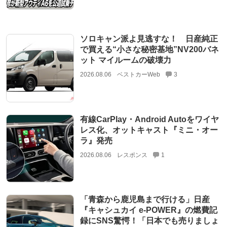
ソロキャン派よ見逃すな！ 日産純正
で買える“小さな秘密基地”NV200バネ
ット マイルームの破壊力
2026.08.06
ベストカーWeb
3
有線CarPlay・Android Autoをワイヤ
レス化、オットキャスト『ミニ・オー
ラ』発売
2026.08.06
レスポンス
1
「青森から鹿児島まで行ける」日産
『キャシュカイ e-POWER』の燃費記
録にSNS驚愕！「日本でも売りましょ