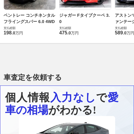
ベントレー コンチネンタル
ジャガー Fタイプクーペ 3.
アストンマ
フライングスパー 6.0 4WD
0
ァンテー
支払総額
支払総額
支払総額
198
475
589
.
0
.
0
.
0
万円
万円
万
車査定を依頼する
個人情報
入力なし
で
愛
車の相場
がわかる!