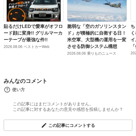
貼るだけLEDで愛車がオフロ
脆弱な「空のガソリンスタン
ち
ード顔に変身!! グリルマーカ
ド」が積極的に自衛する日！
く
ーテープが最強な件!!
米空軍、大型機の運用を一変
イ
させる防御システム構想
「
2026.08.06
ベストカーWeb
20
2026.08.06
乗りものニュース
みんなのコメント
使い方
この記事にはまだコメントがありません。
この記事に対するあなたの意見や感想を投稿しませんか？
この記事にコメントする