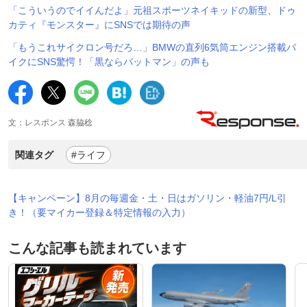
「こういうのでイイんだよ」元祖スポーツネイキッドの新型、ドゥ
カティ『モンスター』にSNSでは期待の声
「もうこれサイクロン号だろ…」BMWの直列6気筒エンジン搭載バ
イクにSNS驚愕！「黒ならバットマン」の声も
文：レスポンス 森脇稔
関連タグ
#ライフ
【キャンペーン】8月の毎週金・土・日はガソリン・軽油7円/L引
き！（要マイカー登録＆特定情報の入力）
こんな記事も読まれています