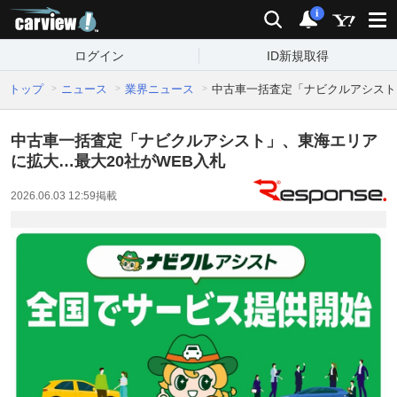
carview!
検索
通知
i
ログイン
ID新規取得
トップ
ニュース
業界ニュース
中古車一括査定「ナビクルアシスト
中古車一括査定「ナビクルアシスト」、東海エリア
に拡大…最大20社がWEB入札
2026.06.03 12:59
掲載