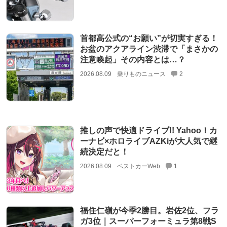
首都高公式の“お願い”が切実すぎる！
お盆のアクアライン渋滞で「まさかの
注意喚起」その内容とは…？
2026.08.09
乗りものニュース
2
推しの声で快適ドライブ!! Yahoo！カ
ーナビ×ホロライブAZKiが大人気で継
続決定だと！
2026.08.09
ベストカーWeb
1
福住仁嶺が今季2勝目。岩佐2位、フラ
ガ3位｜スーパーフォーミュラ第8戦S