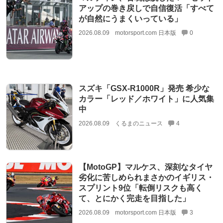
アップの巻き戻しで自信復活「すべて
が自然にうまくいっている」
2026.08.09
motorsport.com 日本版
0
スズキ「GSX-R1000R」発売 希少な
カラー「レッド／ホワイト」に人気集
中
2026.08.09
くるまのニュース
4
【MotoGP】マルケス、深刻なタイヤ
劣化に苦しめられまさかのイギリス・
スプリント9位「転倒リスクも高く
て、とにかく完走を目指した」
2026.08.09
motorsport.com 日本版
3