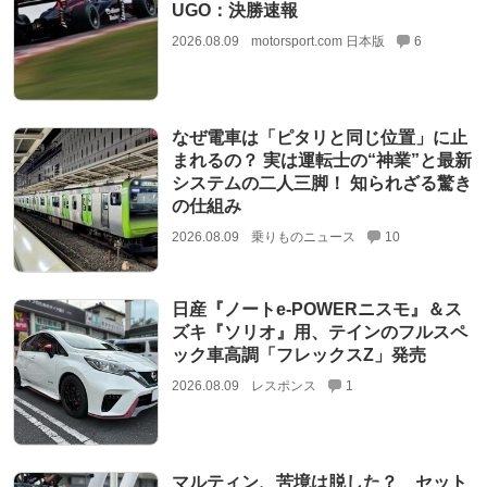
UGO：決勝速報
2026.08.09
motorsport.com 日本版
6
なぜ電車は「ピタリと同じ位置」に止
まれるの？ 実は運転士の“神業”と最新
システムの二人三脚！ 知られざる驚き
の仕組み
2026.08.09
乗りものニュース
10
日産『ノートe-POWERニスモ』＆ス
ズキ『ソリオ』用、テインのフルスペ
ック車高調「フレックスZ」発売
2026.08.09
レスポンス
1
マルティン、苦境は脱した？ セット