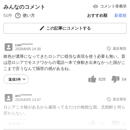
みんなのコメント
コメント非表示
51件
使い方
おすすめ順
新着順
この記事にコメントする
cau********
違反報告
2026/6/05 14:30
敗色が濃厚になってきたロシアに穏当な表現を使う必要も無い。昔
は恐ロシアでモスクワからの電話一本で身動き出来なかった国がこ
こまで言うなんて隔世の感があるね。
828
54
返信3件
arc********
違反報告
2026/6/05 14:47
ロシアこそ核があるから威張ってるだけの無能な国。北朝鮮と何ら
変わらない。
685
20
返信3件