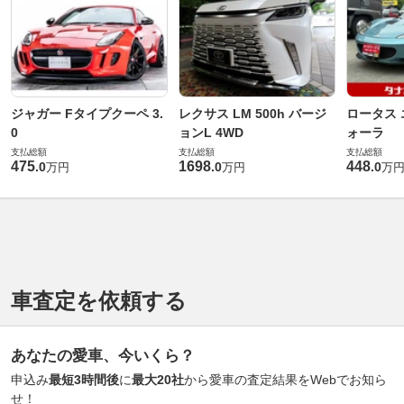
ジャガー Fタイプクーペ 3.
レクサス LM 500h バージ
ロータス 
0
ョンL 4WD
ォーラ
支払総額
支払総額
支払総額
475
1698
448
.
0
.
0
.
0
万円
万円
万
車査定を依頼する
あなたの愛車、今いくら？
申込み
最短3時間後
に
最大20社
から愛車の査定結果をWebでお知ら
せ！