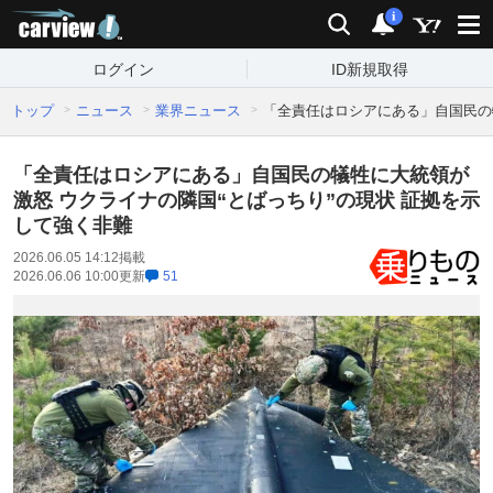
carview!
検索
通知
i
ログイン
ID新規取得
トップ
ニュース
業界ニュース
「全責任はロシアにある」自国民の
「全責任はロシアにある」自国民の犠牲に大統領が
激怒 ウクライナの隣国“とばっちり”の現状 証拠を示
して強く非難
2026.06.05 14:12
掲載
2026.06.06 10:00
更新
51