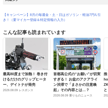
【キャンペーン】8月の毎週金・土・日はガソリン・軽油7円/L引
き！（要マイカー登録＆特定情報の入力）
こんな記事も読まれています
最高80度まで加熱！ 巻き付
首都高公式の“お願い”が切実
推
けるだけのグリップヒータ
すぎる！ お盆のアクアライ
h
ー、デイトナが発売
ン渋滞で「まさかの注意喚
Z
起」その内容とは…？
と
2026.08.09
レスポンス
2026.08.09
乗りものニュース
20