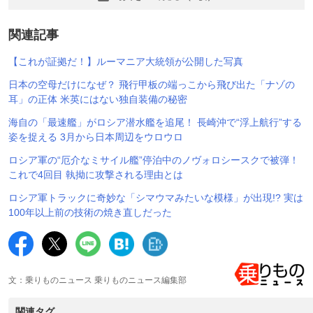
関連記事
【これが証拠だ！】ルーマニア大統領が公開した写真
日本の空母だけになぜ？ 飛行甲板の端っこから飛び出た「ナゾの
耳」の正体 米英にはない独自装備の秘密
海自の「最速艦」がロシア潜水艦を追尾！ 長崎沖で“浮上航行”する
姿を捉える 3月から日本周辺をウロウロ
ロシア軍の“厄介なミサイル艦”停泊中のノヴォロシースクで被弾！
これで4回目 執拗に攻撃される理由とは
ロシア軍トラックに奇妙な「シマウマみたいな模様」が出現!? 実は
100年以上前の技術の焼き直しだった
文：乗りものニュース 乗りものニュース編集部
関連タグ