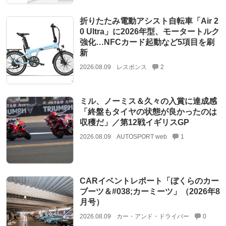
折りたたみ電動アシスト自転車「Air 2
0 Ultra」に2026年型、モータートルク
強化…NFCカード起動など5項目を刷
新
2026.08.09
レスポンス
2
ミル、ノーミス＆久々の入賞に達成感
「終盤もタイヤの状態が良かったのは
収穫だ」／第12戦イギリスGP
2026.08.09
AUTOSPORT web
1
CARイベントレポート「ぼくらのカー
ブーツ＆#038;カーミーツ」（2026年8
月号）
2026.08.09
カー・アンド・ドライバー
0