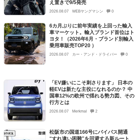
え置きで9/5発売
2026.08.07
WEBヤングマシン
0
6カ月ぶりに前年実績を上回った輸入
車マーケット。輸入ブランド首位はト
ヨタ！（2026年6月・ブランド別輸入
乗用車販売TOP20 ）
2026.08.07
カー・アンド・ドライバー
0
「EV嫌いにこそ刺さります」 日本の
軽EVは新たな主役になれるのか？ 中
国車12%の欧州で揺れる勢力図、その
行方とは
2026.08.07
Merkmal
2
松阪市の国道166号にバイパス開通
“すれ違い困難”を回避する新ルート