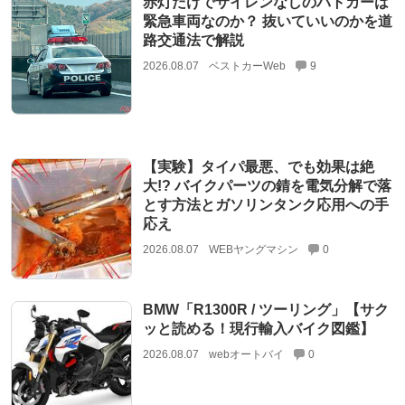
赤灯だけでサイレンなしのパトカーは
緊急車両なのか？ 抜いていいのかを道
路交通法で解説
2026.08.07
ベストカーWeb
9
【実験】タイパ最悪、でも効果は絶
大!? バイクパーツの錆を電気分解で落
とす方法とガソリンタンク応用への手
応え
2026.08.07
WEBヤングマシン
0
BMW「R1300R / ツーリング」【サク
ッと読める！現行輸入バイク図鑑】
2026.08.07
webオートバイ
0