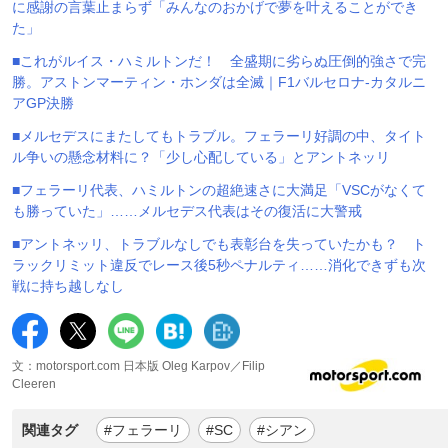
に感謝の言葉止まらず「みんなのおかげで夢を叶えることができ
た」
■これがルイス・ハミルトンだ！ 全盛期に劣らぬ圧倒的強さで完
勝。アストンマーティン・ホンダは全滅｜F1バルセロナ-カタルニ
アGP決勝
■メルセデスにまたしてもトラブル。フェラーリ好調の中、タイト
ル争いの懸念材料に？「少し心配している」とアントネッリ
■フェラーリ代表、ハミルトンの超絶速さに大満足「VSCがなくて
も勝っていた」……メルセデス代表はその復活に大警戒
■アントネッリ、トラブルなしでも表彰台を失っていたかも？ ト
ラックリミット違反でレース後5秒ペナルティ……消化できずも次
戦に持ち越しなし
文：motorsport.com 日本版 Oleg Karpov／Filip
Cleeren
関連タグ
#フェラーリ
#SC
#シアン