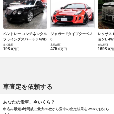
ベントレー コンチネンタル
ジャガー Fタイプクーペ 3.
レクサス L
フライングスパー 6.0 4WD
0
ョンL 4W
支払総額
支払総額
支払総額
198
475
1698
.
0
.
0
.
0
万円
万円
万
車査定を依頼する
あなたの愛車、今いくら？
申込み
最短3時間後
に
最大20社
から愛車の査定結果をWebでお知ら