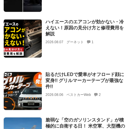
ハイエースのエアコンが効かない・冷
えない！原因の見分け方と修理費用を
解説
2026.08.07
グーネット
1
貼るだけLEDで愛車がオフロード顔に
変身!! グリルマーカーテープが最強な
件!!
2026.08.06
ベストカーWeb
2
脆弱な「空のガソリンスタンド」が積
極的に自衛する日！ 米空軍、大型機の