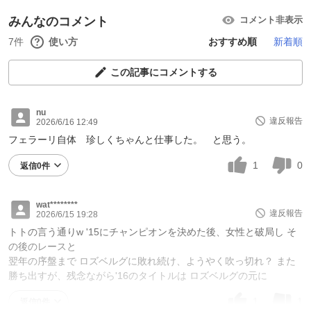
みんなのコメント
コメント非表示
7件
使い方
おすすめ順
新着順
この記事にコメントする
nu
違反報告
2026/6/16 12:49
フェラーリ自体 珍しくちゃんと仕事した。 と思う。
1
0
返信0件
wat********
違反報告
2026/6/15 19:28
トトの言う通りw '15にチャンピオンを決めた後、女性と破局し そ
の後のレースと
翌年の序盤まで ロズベルグに敗れ続け、ようやく吹っ切れ？ また
勝ち出すが、残念ながら'16のタイトルは ロズベルグの元に
1
1
返信0件