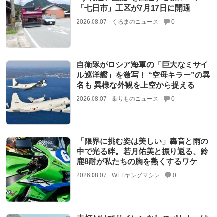
「七日市」工区が7月17日に開通
2026.08.07
くるまのニュース
0
自衛隊がロシア海軍の「巨大なミサイ
ル巡洋艦」を激写！ “空母キラー”の異
名も 異様な外観を上空から捉える
2026.08.07
乗りものニュース
0
「限界に挑む姿は美しい」轟音と雨の
中で光る絆。若月佑美と振り返る、鈴
鹿8耐が私たちの胸を熱くするワケ
2026.08.07
WEBヤングマシン
0