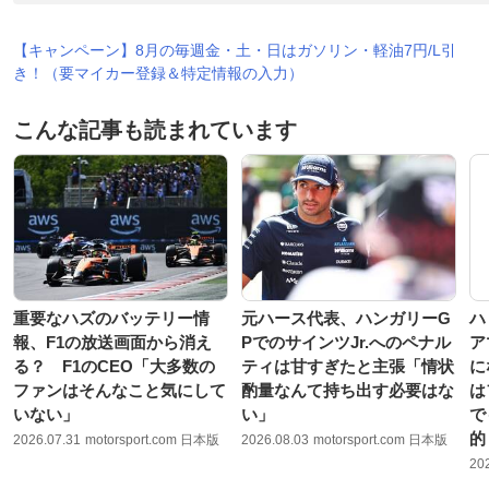
【キャンペーン】8月の毎週金・土・日はガソリン・軽油7円/L引
き！（要マイカー登録＆特定情報の入力）
こんな記事も読まれています
重要なハズのバッテリー情
元ハース代表、ハンガリーG
ハ
報、F1の放送画面から消え
PでのサインツJr.へのペナル
ア
る？ F1のCEO「大多数の
ティは甘すぎたと主張「情状
に
ファンはそんなこと気にして
酌量なんて持ち出す必要はな
は
いない」
い」
で
的
2026.07.31
motorsport.com 日本版
2026.08.03
motorsport.com 日本版
20