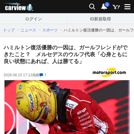
carview!
検索
通知
i
ログイン
ID新規取得
トップ
ニュース
スポーツ
ハミルトン復活優勝の一因は、ガールフ
ハミルトン復活優勝の一因は、ガールフレンドがで
きたこと？ メルセデスのウルフ代表「心身ともに
良い状態にあれば、人は勝てる」
2026.06.15 17:12
掲載
7