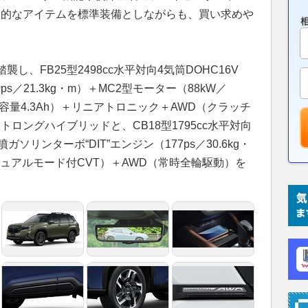
実用的なアイテムを標準装備としながらも、買い求めや
、FB25型2498cc水平対向4気筒DOHC16V
s／21.3kg・m）＋MC2型モーター（88kW／
容量4.3Ah）＋リニアトロニック＋AWD（クラッチ
トロングハイブリッドと、CB18型1795cc水平対向
ガソリンターボ“DIT”エンジン（177ps／30.6kg・
ュアルモード付CVT）＋AWD（常時全輪駆動）を