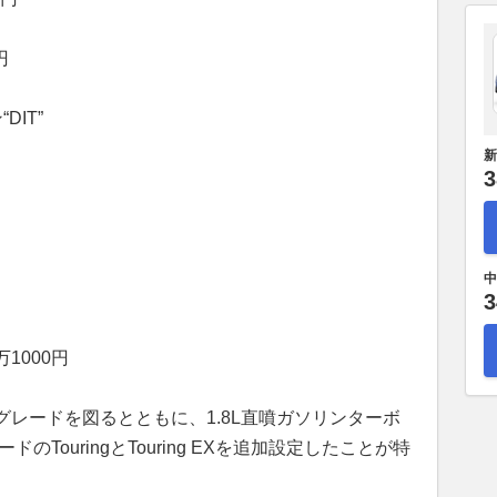
円
DIT”
新
3
中
3
0万1000円
レードを図るとともに、1.8L直噴ガソリンターボ
ドのTouringとTouring EXを追加設定したことが特