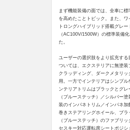
まず機能装備の面では、全車に標
を高めたことトピック。また、ワ
トロングハイブリッド搭載グレー
（AC100V/1500W）の標準
た。
ユーザーの選択肢をより拡充する目的で
ついては、エクステリアに無塗装
クラッディング、ダークメタリッ
用。一方でインテリアはシンプル
ンテリアトリムはブラックとグレ
（ブルーステッチ）／シルバー塗
装のインパネトリム／インパネ加
巻きステアリングホイール、ブラ
（ブルーステッチ）のファブリッ
セスキー対応運転席シートポジシ