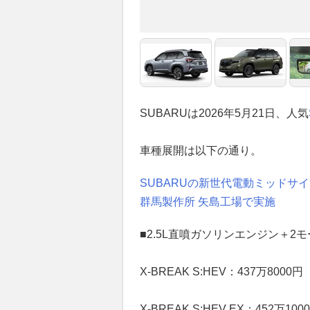
SUBARUは2026年5月21日、人気
車種展開は以下の通り。
SUBARUの新世代電動ミッドサ
群馬製作所 矢島工場で実施
■2.5L直噴ガソリンエンジン＋2
X-BREAK S:HEV：437万8000円
X-BREAK S:HEV EX：452万100