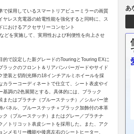
あ
準で採用しているスマートリアビューミラーの画質
イヤレス充電器の給電性能を強化すると同時に、ス
ドにおけるアクセサリーコンセント
装備化などを実施して、実用性および利便性を向上させ
設定した新グレードのTouringとTouring EXに
ブラックのフロント＆リアバンパーガードやサイド
ク塗装と切削光輝の18インチアルミホイールを採
なカラーコーディネートで仕立て、シート表皮やイ
ー基調の2色展開とする。具体的には、ブラック
装またはプラチナ（ブルーステッチ）／シルバー塗
飾パネル、ブルーステッチ＋ブラック加飾付の本革
ック（ブルーステッチ）またはグレー／プラチナ
ク／トリコット表皮シートを採用した。また、アク
ョンメモリー機能や後席左右のシートヒーター、