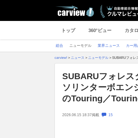
トップ
360°ビュー
カタ
総合
ニューモデル
業界ニュース
カー用
carview!
>
ニュース
>
ニューモデル
>
SUBARUフォレ
SUBARUフォレス
ソリンターボエン
のTouring／Tour
2026.06.15 18:37
掲載
15