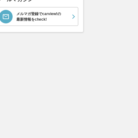
メルマガ登録でcarview!の
最新情報をcheck!