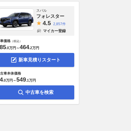
スバル
フォレスター
4.
5
2,857件
マイカー登録
車価格
（税込）
85
464
.
0万円
～
.
2万円
新車見積りスタート
古車本体価格
4
549
.
0万円
～
.
1万円
中古車を検索