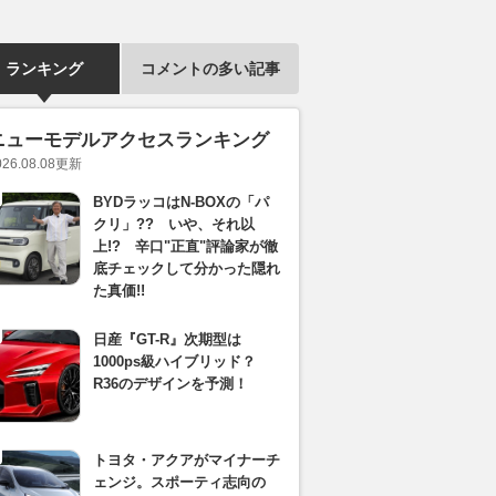
ランキング
コメントの多い記事
ニューモデルアクセスランキング
026.08.08
更新
BYDラッコはN-BOXの「パ
クリ」?? いや、それ以
上!? 辛口"正直"評論家が徹
底チェックして分かった隠れ
た真価!!
日産『GT-R』次期型は
1000ps級ハイブリッド？
R36のデザインを予測！
トヨタ・アクアがマイナーチ
ェンジ。スポーティ志向の