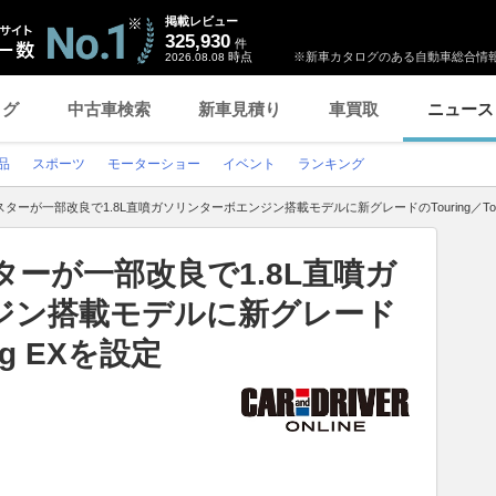
掲載レビュー
325,930
件
時点
※新車カタログのある自動車総合情報
2026.08.08
ログ
中古車検索
新車見積り
車買取
ニュース
品
スポーツ
モーターショー
イベント
ランキング
スターが一部改良で1.8L直噴ガソリンターボエンジン搭載モデルに新グレードのTouring／Tour
ターが一部改良で1.8L直噴ガ
ジン搭載モデルに新グレード
ing EXを設定