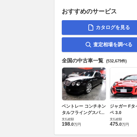
おすすめのサービス
カタログを見る
査定相場を調べる
全国の中古車一覧
(532,679件)
ベントレー コンチネン
ジャガー Fタ
タルフライングスパー
ペ 3.0
6.0 4WD
支払総額
支払総額
198
.
475
.
0
0
万円
万円