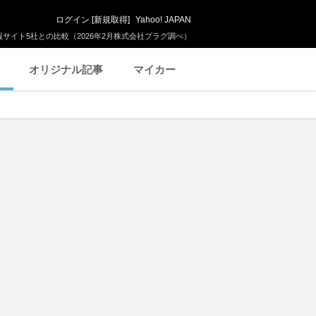
ログイン
[
新規取得
]
Yahoo! JAPAN
サイト5社との比較（2026年2月株式会社プラグ調べ）
オリジナル記事
マイカー