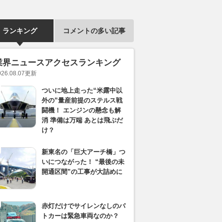
ランキング
コメントの多い記事
業界ニュースアクセスランキング
026.08.07
更新
ついに地上走った“米露中以
外の”量産前提のステルス戦
闘機！ エンジンの懸念も解
消 準備は万端 あとは飛ぶだ
け？
新東名の「巨大アーチ橋」つ
いにつながった！ “最後の未
開通区間”の工事が大詰めに
赤灯だけでサイレンなしのパ
トカーは緊急車両なのか？