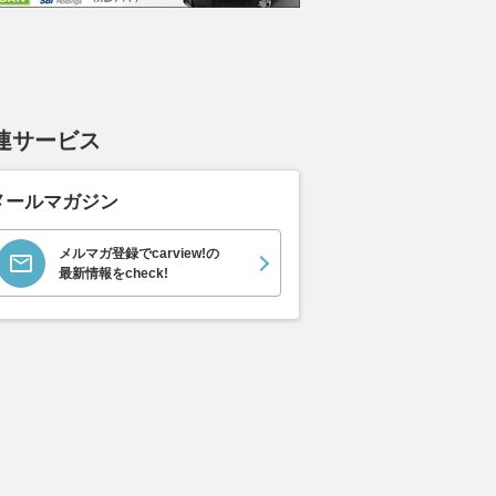
連サービス
メールマガジン
メルマガ登録でcarview!の
最新情報をcheck!