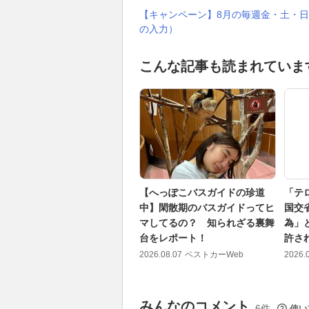
【キャンペーン】8月の毎週金・土・日
の入力）
こんな記事も読まれていま
【へっぽこバスガイドの珍道
「テ
中】閑散期のバスガイドってヒ
国交
マしてるの？ 知られざる裏舞
為」
台をレポート！
許さ
2026.08.07
ベストカーWeb
2026.
みんなのコメント
6件
使い