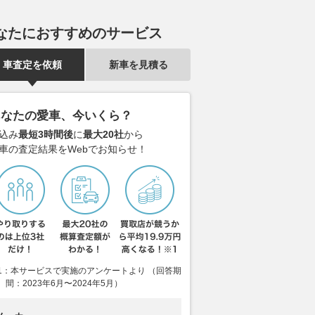
なたにおすすめのサービス
車査定を依頼
新車を見積る
あなたの愛車、今いくら？
込み
最短3時間後
に
最大20社
から
車の査定結果をWebでお知らせ！
の山中を貫く「わざわ
超豪華フェリーついに「置き換
新千歳空港に
したトンネル」ついに
え」へ 乗り通せば“40時間”の
「普段見るは
内部コンクリート“ぜん
日本最長航路で21年 太平洋フ
旅客機ですら
”約3年遅れ 唯一の
ェリー
か！」の内容
替路に
2026.08.04
乗りものニュース
2026.08.01
乗り
1：本サービスで実施のアンケートより （回答期
乗りものニュース
間：2023年6月〜2024年5月）