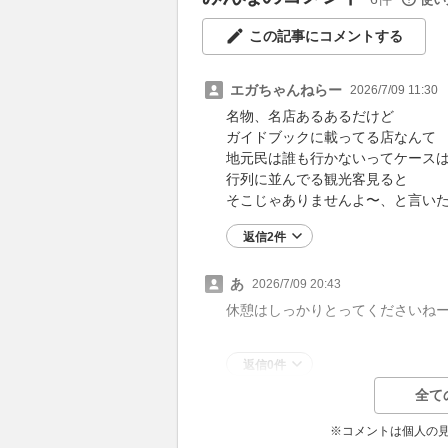
この記事にコメントする
エガちゃんねらー
2026/7/09 11:30
名物、名店あるあるだけど
ガイドブックに載ってる店なんて
地元民は誰も行かないってケース
行列に並んでる観光客見ると
そこじゃありませんよ〜、と言い
返信2件
あ
2026/7/09 20:43
休憩はしっかりとってくださいね
返信0件
全て
※コメントは個人の