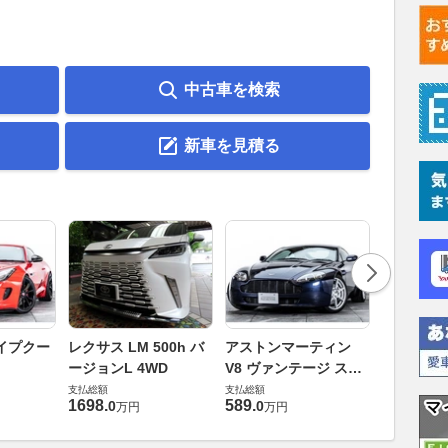
中古車を検索
新車を見積る
ロータス 
イプクー
レクサス LM 500h バ
アストンマーティン
エヴォー
ージョンL 4WD
V8 ヴァンテージ スポ
支払総額
ーツシフト
支払総額
支払総額
448
.
0
万円
1698
.
589
.
0
0
万円
万円