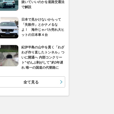
抜いていいのかを道路交通法
で解説
日本で見かけないからって
「失敗作」とかナメるな
よ！ 海外じゃバカ売れ大ヒ
ットの日本車４台
紀伊半島の山中を貫く「わざ
わざ作り直したトンネル」つ
いに開通へ 内部コンクリー
ト“ぜんぶ剥がして”約3年遅
れ 唯一の国道の代替路に
全て見る