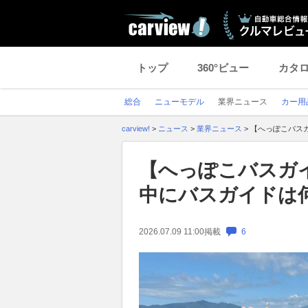
トップ
360°ビュー
カタ
総合
ニューモデル
業界ニュース
カー用
carview!
>
ニュース
>
業界ニュース
>
【へっぽこバス
【へっぽこバスガ
中にバスガイドは
2026.07.09 11:00
掲載
6