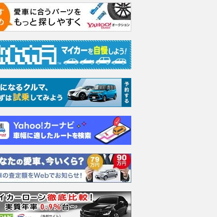
エヴォーラ
ホンダ NSX 3.0
ロールスロイス ゴース
日産 
ラ
ト ロールスロイス ゴ
ック 
支払総額
898
.
0
万円
ースト(第1世代 / RR4)
支払総額
支払総額
905
.
220
.
1
0
万円