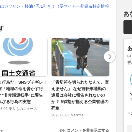
はガソリン・軽油7円/L引き！（要マイカー登録＆特定情報
あ
す
申
愛
ロ行為だ」SNSブチギレ！
「青切符を切られたなんて、言
紀伊半島
省「地域の命を脅かす行
えません」 なぜ自転車通勤の
ざ作り直
と”非常識運転手”に警告
違反は会社に報告されないの
開通へ 
れざる行為の実態
か？ 約3割が抱える企業管理の
ぶ剥がして
死角
国道の代
08.06
乗りものニュース
※
2026.08.06
Merkmal
2026.08.06
コメントを非表示にする
方