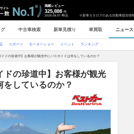
掲載レビュー
325,886
件
時点
※新車カタログのある自動車総合情報
2026.08.07
ログ
中古車検索
新車見積り
車買取
ニュース
品
スポーツ
モーターショー
イベント
ランキング
ガイドの珍道中】お客様が観光中にバスガイドは何をしているのか？
イドの珍道中】お客様が観光
何をしているのか？