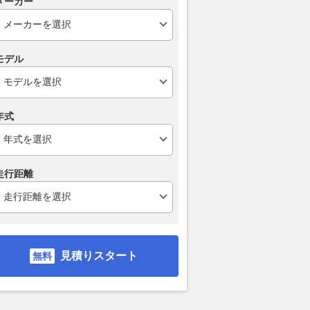
メーカー
モデル
年式
走行距離
見積りスタート