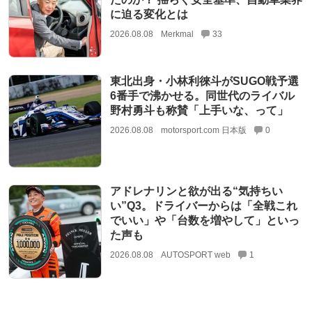
に迫る変化とは
2026.08.08
Merkmal
33
東北出身・小林利徠斗がSUGO戦予選
6番手で沸かせる。同世代のライバル
野村勇斗も称賛「上手いな、って」
2026.08.08
motorsport.com 日本版
0
アドレナリンと欲が出る“気持ちい
い”Q3。ドライバーからは「全戦これ
でいい」や「台数を増やして」といっ
た声も
2026.08.08
AUTOSPORT web
1