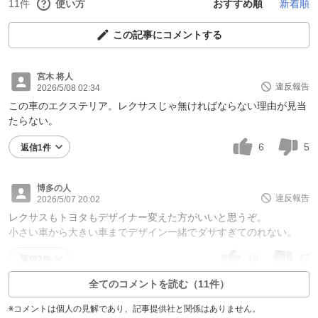
11件
使い方
おすすめ順
新着順
この記事にコメントする
宮木 将人
違反報告
2026/5/08 02:34
この車のエクステリア。レクサスじゃ無ければならない理由が見当
たらない。
6
5
返信1件
博多の人
違反報告
2026/5/07 20:02
レクサスもトヨタもデザイナー変えた方がいいと思うぞ。
小さい車から大きい車までデザイン一緒でダサすぎてのれない。
18
17
返信2件
全てのコメントを読む（11件）
※コメントは個人の見解であり、記事提供社と関係はありません。