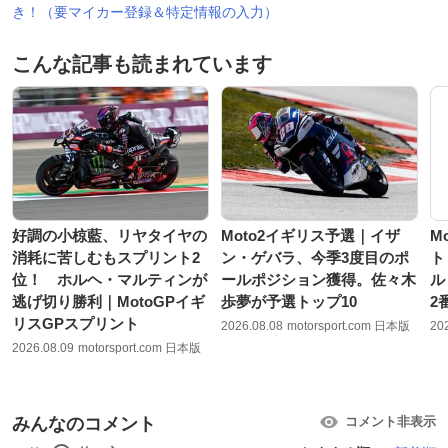
き！（要マイカー登録＆特定情報の入力）
こんな記事も読まれています
好調の小椋藍、リヤタイヤの
Moto2イギリス予選｜イザ
M
消耗に苦しむもスプリント2
ン・ゲバラ、今季3度目のポ
ト
位！ ホルヘ・マルティンが
ールポジション獲得。佐々木
ル
逃げ切り勝利｜MotoGPイギ
歩夢が予選トップ10
2
リスGPスプリント
2026.08.08
motorsport.com 日本版
20
2026.08.09
motorsport.com 日本版
みんなのコメント
コメント非表示