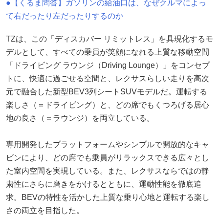
●【くるま問答】ガソリンの給油口は、なぜクルマによっ
て右だったり左だったりするのか
TZは、この「ディスカバー リミットレス」を具現化するモ
デルとして、すべての乗員が笑顔になれる上質な移動空間
「ドライビング ラウンジ（Driving Lounge）」をコンセプ
トに、快適に過ごせる空間と、レクサスらしい走りを高次
元で融合した新型BEV3列シートSUVモデルだ。運転する
楽しさ（＝ドライビング）と、どの席でもくつろげる居心
地の良さ（＝ラウンジ）を両立している。
専用開発したプラットフォームやシンプルで開放的なキャ
ビンにより、どの席でも乗員がリラックスできる広々とし
た室内空間を実現している。また、レクサスならではの静
粛性にさらに磨きをかけるとともに、運動性能を徹底追
求。BEVの特性を活かした上質な乗り心地と運転する楽し
さの両立を目指した。