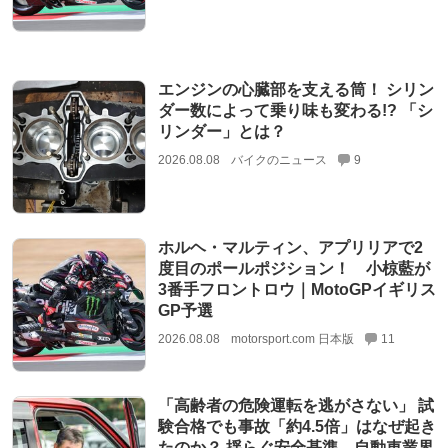
エンジンの心臓部を支える筒！ シリン
ダー数によって乗り味も変わる!? 「シ
リンダー」とは？
2026.08.08
バイクのニュース
9
ホルヘ・マルティン、アプリリアで2
度目のポールポジション！ 小椋藍が
3番手フロントロウ｜MotoGPイギリス
GP予選
2026.08.08
motorsport.com 日本版
11
「高齢者の危険運転を逃がさない」 試
験合格でも事故「約4.5倍」はなぜ起き
たのか？ 揺らぐ安全基準、自動車業界