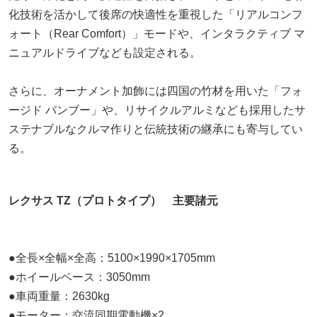
化技術を活かして後席の快適性を重視した「リアルコンフ
ォート（Rear Comfort）」モードや、インタラクティブ マ
ニュアルドライブなども設定される。
さらに、オーナメント加飾には四国の竹材を用いた「フォ
ージド バンブー」や、リサイクルアルミなども採用したサ
ステナブルなクルマ作りと伝統技術の継承にも寄与してい
る。
レクサス TZ（プロトタイプ） 主要諸元
●全長×全幅×全高：5100×1990×1705mm
●ホイールベース：3050mm
●車両重量：2630kg
●モーター：交流同期電動機×2