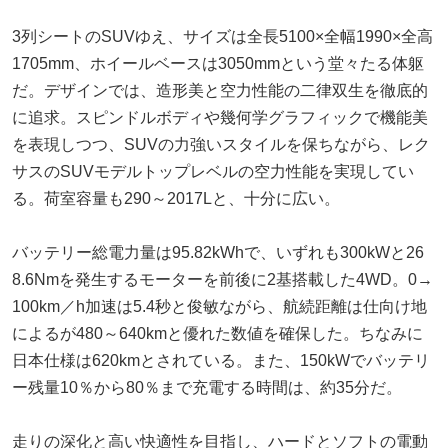
3列シートのSUVゆえ、サイズは全長5100×全幅1990×全高
1705mm、ホイールベースは3050mmという堂々たる体躯
だ。デザインでは、造形美と空力性能の二律双生を徹底的
に追求。スピンドルボディや幾何学グラフィックで機能美
を表現しつつ、SUVの力強いスタイルを保ちながら、レク
サスのSUVモデルトップレベルの空力性能を実現してい
る。荷室容量も290～2017Lと、十分に広い。
バッテリー総電力量は95.82kWhで、いずれも300kWと26
8.6Nmを発生するモーターを前後に2基搭載した4WD。0→
100km／h加速は5.4秒と俊敏ながら、航続距離は仕向け地
によるが480～640kmと優れた数値を確保した。ちなみに
日本仕様は620kmとされている。また、150kWでバッテリ
ー残量10％から80％まで充電する時間は、約35分だ。
走りの深化と高い快適性を目指し、ハードとソフトの電動