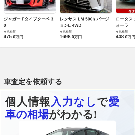
ジャガー Fタイプクーペ 3.
レクサス LM 500h バージ
ロータス 
0
ョンL 4WD
ォーラ
支払総額
支払総額
支払総額
475
1698
448
.
0
.
0
.
0
万円
万円
万
車査定を依頼する
個人情報
入力なし
で
愛
車の相場
がわかる!