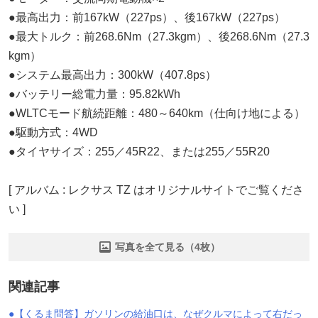
●最高出力：前167kW（227ps）、後167kW（227ps）
●最大トルク：前268.6Nm（27.3kgm）、後268.6Nm（27.3
kgm）
●システム最高出力：300kW（407.8ps）
●バッテリー総電力量：95.82kWh
●WLTCモード航続距離：480～640km（仕向け地による）
●駆動方式：4WD
●タイヤサイズ：255／45R22、または255／55R20
[ アルバム : レクサス TZ はオリジナルサイトでご覧くださ
い ]
写真を全て見る（4枚）
関連記事
●【くるま問答】ガソリンの給油口は、なぜクルマによって右だっ