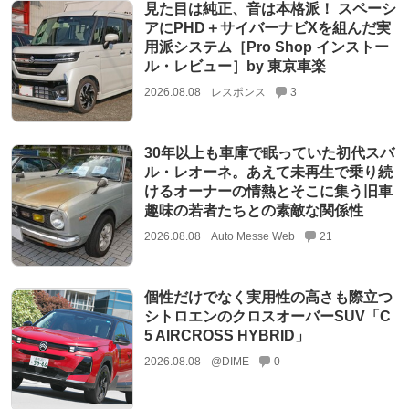
見た目は純正、音は本格派！ スペーシ
アにPHD＋サイバーナビXを組んだ実
用派システム［Pro Shop インストー
ル・レビュー］by 東京車楽
2026.08.08
レスポンス
3
30年以上も車庫で眠っていた初代スバ
ル・レオーネ。あえて未再生で乗り続
けるオーナーの情熱とそこに集う旧車
趣味の若者たちとの素敵な関係性
2026.08.08
Auto Messe Web
21
個性だけでなく実用性の高さも際立つ
シトロエンのクロスオーバーSUV「C
5 AIRCROSS HYBRID」
2026.08.08
@DIME
0