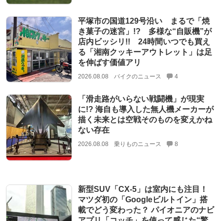
平塚市の国道129号沿い まるで「焼
き菓子の迷宮」!? 多様な“自販機”が
店内ビッシリ!! 24時間いつでも買え
る「湘南クッキーアウトレット」は足
を伸ばす価値アリ
2026.08.08
バイクのニュース
4
「滑走路がいらない戦闘機」が現実
に!? 海自も導入した無人機メーカーが
描く未来とは空戦そのものを変えかね
ない存在
2026.08.08
乗りものニュース
8
新型SUV「CX-5」は室内にも注目！
マツダ初の「Googleビルトイン」搭
載でどう変わった？ パイオニアのナビ
アプリ「コッチ」を使って感じた“驚