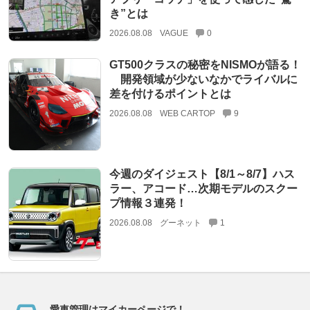
き”とは
2026.08.08
VAGUE
0
GT500クラスの秘密をNISMOが語る！
開発領域が少ないなかでライバルに
差を付けるポイントとは
2026.08.08
WEB CARTOP
9
今週のダイジェスト【8/1～8/7】ハス
ラー、アコード…次期モデルのスクー
プ情報３連発！
2026.08.08
グーネット
1
愛車管理はマイカーページで！