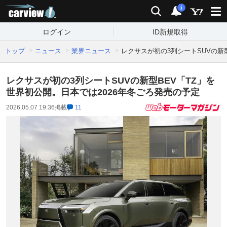
carview!
検索
通知
i
ログイン
ID新規取得
トップ
ニュース
業界ニュース
レクサスが初の3列シートSUVの新
レクサスが初の3列シートSUVの新型BEV「TZ」を
世界初公開。日本では2026年冬ごろ発売の予定
2026.05.07 19:36
掲載
11