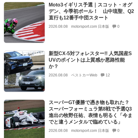
Moto3イギリス予選｜スコット・オグ
デン、今季初ポール！ 山中琉聖、Q2
直行も12番手中団スタート
2026.08.08
motorsport.com 日本版
0
新型CX-5対フォレスター!! 人気国産S
UVのポイントは上質感か悪路性能
か？
2026.08.08
ベストカーWeb
12
スーパーGT優勝で憑き物も取れた？
スーパーフォーミュラ第8戦で予選Q3
進出の牧野任祐、表情も明るく「今ま
でと違うメンタルで臨めている」
2026.08.08
motorsport.com 日本版
0