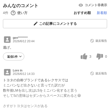
みんなのコメント
コメント非表示
4件
使い方
おすすめ順
新着順
この記事にコメントする
gen********
違反報告
2026/6/12 20:44
逃げ。
3
0
返信1件
Lore in
違反報告
2026/6/12 14:33
トヨタの自称ブランドであるレクサスでは
ミニバンなど出さないと言ってた訳だが
数年後LMを出し次はLSをミニバン化すると言う
そしてSの意味はセダンからスペースに変わると😆
さすがトヨタはセンスがある