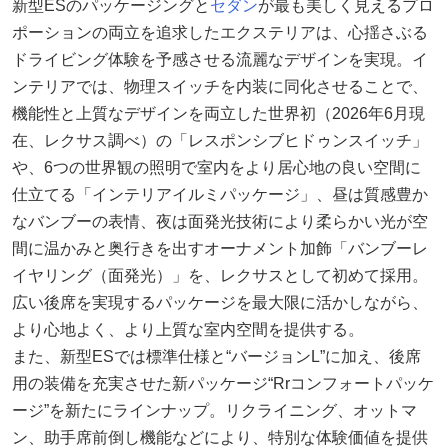
新型ESのパッケージングと
セダン
が最も美しく見えるプロ
ポーションの両立を追求したエクステリアは、心揺さぶる
ドライビング体験を予感させる流麗なデザインを実現。イ
ンテリアでは、物理スイッチを内装に同化させることで、
機能性と上質なデザインを両立した世界初（2026年6月現
在、レクサス調べ）の「レスポンシブヒドゥンスイッチ」
や、6つの世界観の照明で室内をより居心地の良い空間に
仕立てる「インテリアイルミパッケージ」、昼は質感豊か
なバンブーの表情、夜は面発光技術により柔らかい光が空
間に温かみと奥行きを出すオーナメント加飾「バンブーレ
イヤリング（面発光）」を、レクサスとして初めて採用。
広い後席を実現するパッケージを最大限に活かしながら、
より心地よく、より上質な室内空間を提供する。
また、新型ESでは標準仕様と“バージョンL”に加え、後席
用の装備を充実させた新パッケージ“Rrコンフォートパッケ
ージ”を新たにラインナップ。リクライニング、オットマ
ン、助手席前倒し機能などにより、特別な体験価値を提供