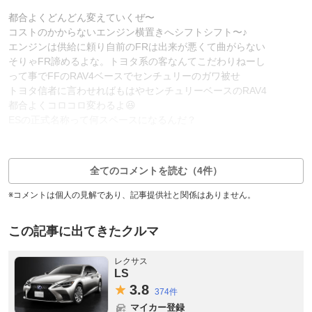
都合よくどんどん変えていくぜ〜
コストのかからないエンジン横置きへシフトシフト〜♪
エンジンは供給に頼り自前のFRは出来が悪くて曲がらない
そりゃFR諦めるよな。トヨタ系の客なんてこだわりねーし
って事でFFのRAV4ベースでセンチュリーのガワ被せ
トヨタ信者に言わせればもはやセンチュリーベースのRAV4
都合よくコロコロ変わるよ😆
ESの正式名称って何スペースになるんだ？
1
6
返信1件
全てのコメントを読む（4件）
※コメントは個人の見解であり、記事提供社と関係はありません。
この記事に出てきたクルマ
レクサス
LS
3.
8
374件
マイカー登録