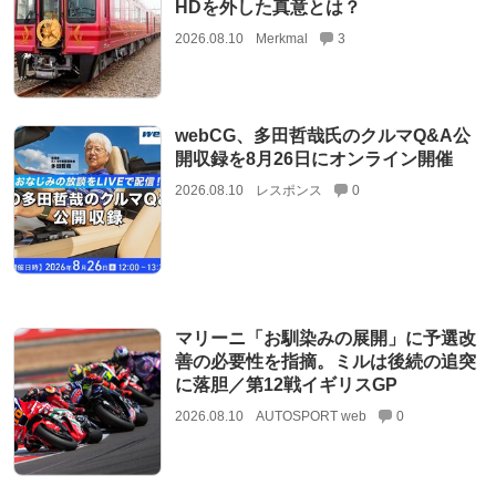
HDを外した真意とは？
2026.08.10
Merkmal
3
webCG、多田哲哉氏のクルマQ&A公
開収録を8月26日にオンライン開催
2026.08.10
レスポンス
0
マリーニ「お馴染みの展開」に予選改
善の必要性を指摘。ミルは後続の追突
に落胆／第12戦イギリスGP
2026.08.10
AUTOSPORT web
0