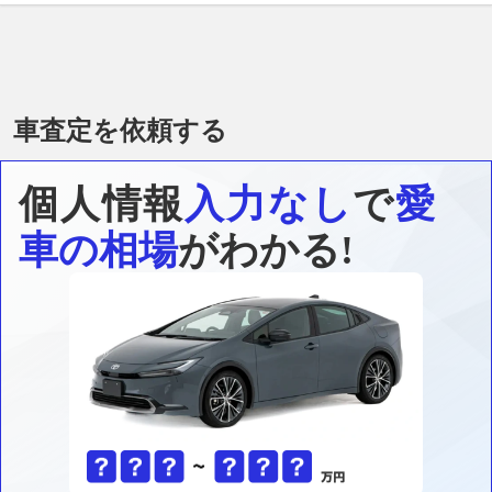
車査定を依頼する
個人情報
入力なし
で
愛
車の相場
がわかる!