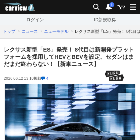
carview!
検索
通知
i
ログイン
ID新規取得
トップ
ニュース
ニューモデル
レクサス新型「ES」発売！ 8代
レクサス新型「ES」発売！ 8代目は新開発プラット
フォームを採用してHEVとBEVを設定。セダンはま
だまだ終わらない！【新車ニュース】
2026.06.12 13:10
掲載
4