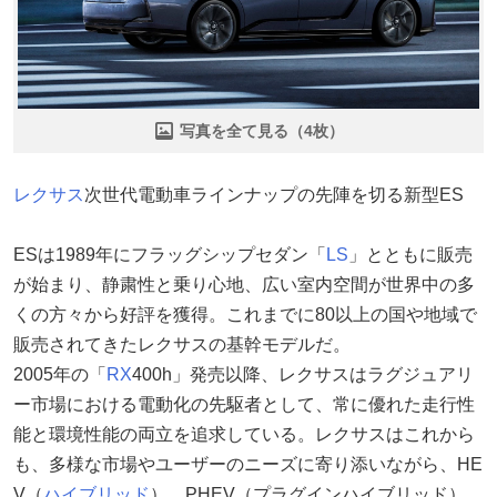
写真を全て見る（4枚）
レクサス
次世代電動車ラインナップの先陣を切る新型ES
ESは1989年にフラッグシップセダン「
LS
」とともに販売
が始まり、静粛性と乗り心地、広い室内空間が世界中の多
くの方々から好評を獲得。これまでに80以上の国や地域で
販売されてきたレクサスの基幹モデルだ。
2005年の「
RX
400h」発売以降、レクサスはラグジュアリ
ー市場における電動化の先駆者として、常に優れた走行性
能と環境性能の両立を追求している。レクサスはこれから
も、多様な市場やユーザーのニーズに寄り添いながら、HE
V（
ハイブリッド
）、PHEV（プラグインハイブリッド）、