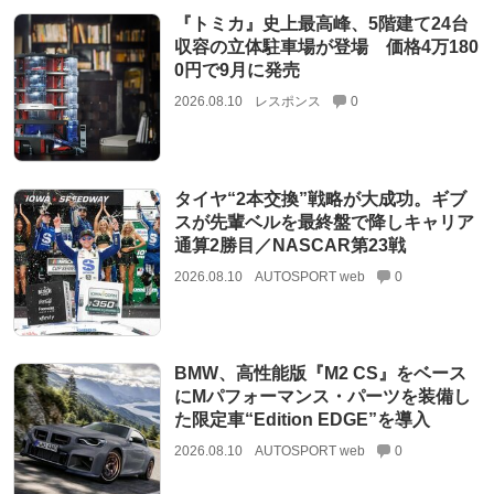
『トミカ』史上最高峰、5階建て24台
収容の立体駐車場が登場 価格4万180
0円で9月に発売
2026.08.10
レスポンス
0
タイヤ“2本交換”戦略が大成功。ギブ
スが先輩ベルを最終盤で降しキャリア
通算2勝目／NASCAR第23戦
2026.08.10
AUTOSPORT web
0
BMW、高性能版『M2 CS』をベース
にMパフォーマンス・パーツを装備し
た限定車“Edition EDGE”を導入
2026.08.10
AUTOSPORT web
0