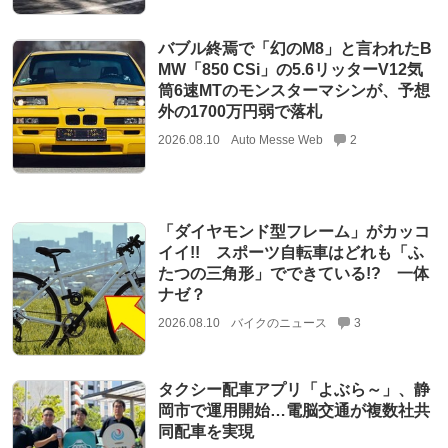
バブル終焉で「幻のM8」と言われたB
MW「850 CSi」の5.6リッターV12気
筒6速MTのモンスターマシンが、予想
外の1700万円弱で落札
2026.08.10
Auto Messe Web
2
「ダイヤモンド型フレーム」がカッコ
イイ!! スポーツ自転車はどれも「ふ
たつの三角形」でできている!? 一体
ナゼ？
2026.08.10
バイクのニュース
3
タクシー配車アプリ「よぶら～」、静
岡市で運用開始…電脳交通が複数社共
同配車を実現