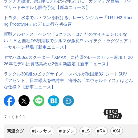
ランチア復活、第2弾モデルは42年ぶりに「ガンマ」が登場！ ハイ
ブリッドモデルも販売予定【新車ニュース】
トヨタ、水素でル・マンを駆ける。レーシングカー「TR LH2 Raci
ng Prototype」のデモ走行を初披露
新型メルセデス・ベンツ「Sクラス」はただのマイチェンじゃな
い！ AIと自社OS初搭載でクルマが激変!? ハイテク・ラグジュアリ
ーサルーン登場【新車ニュース】
ヤマハ250ccスクーター「XMAX」に待望のレースカラー追加！ 20
26年モデルは質感高めた2色を新設定【新車ニュース】
ランクル300級のビッグサイズ！ スバルが米国産3列シートSUV
「アセント」日本導入を検討中。海外名「エヴォルティス」はどん
な仕様？【新車ニュース】
文：くるくら
関連タグ
#レクサス
#セダン
#LS
#RX
#X4