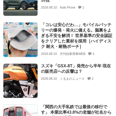
10点
2026.08.10
Auto Prove
1
「コレは安心だわ…」モバイルバッテ
リーの爆発・発火に備える。脳裏をよ
ぎる不安を解消！ 世界基準の安全認証
をクリアした素材を採用［ハイディス
ク 耐火・耐熱ポーチ］
2026.08.10
月刊自家用車WEB
3
スズキ「GSX-8T」発売から半年 現在
の販売店への反響は？
2026.08.10
くるまのニュース
2
「関西の大手私鉄では最後の移行で
す」 本業比率43.8%の老舗が社名から