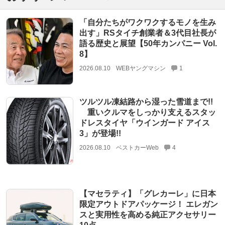
「自分たちがワクワクするモノを生み
出す」RSタイチ創業者＆3代目社長が
語る歴史と展望【50年カンパニー Vol.
8】
2026.08.10
WEBヤングマシン
1
ツルツル凍結路から湿った雪道まで!!
重いクルマをしっかり支えるスタッ
ドレスタイヤ「ウインガード アイス
3」が登場!!
2026.08.10
ベストカーWeb
4
【マセラティ】「グレカーレ」に日本
限定アウトドアパッケージ！ エレガン
スと実用性を高める純正アクセサリー