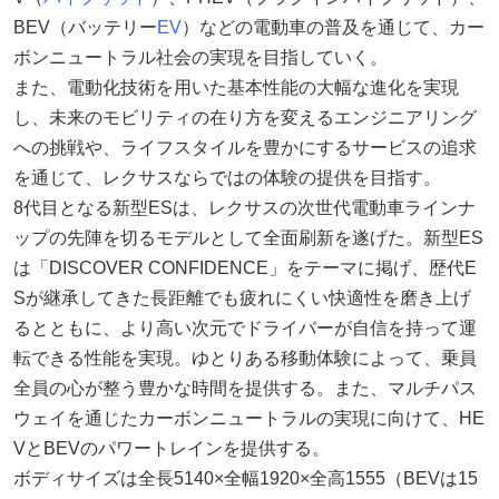
BEV（バッテリー
EV
）などの電動車の普及を通じて、カー
ボンニュートラル社会の実現を目指していく。
また、電動化技術を用いた基本性能の大幅な進化を実現
し、未来のモビリティの在り方を変えるエンジニアリング
への挑戦や、ライフスタイルを豊かにするサービスの追求
を通じて、レクサスならではの体験の提供を目指す。
8代目となる新型ESは、レクサスの次世代電動車ラインナ
ップの先陣を切るモデルとして全面刷新を遂げた。新型ES
は「DISCOVER CONFIDENCE」をテーマに掲げ、歴代E
Sが継承してきた長距離でも疲れにくい快適性を磨き上げ
るとともに、より高い次元でドライバーが自信を持って運
転できる性能を実現。ゆとりある移動体験によって、乗員
全員の心が整う豊かな時間を提供する。また、マルチパス
ウェイを通じたカーボンニュートラルの実現に向けて、HE
VとBEVのパワートレインを提供する。
ボディサイズは全長5140×全幅1920×全高1555（BEVは15