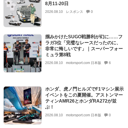
8月11‐20日
2026.08.10
レスポンス
0
掴みかけたSUGO戦勝利が幻に……フ
ラガ3位「完璧なレースだったのに、
非常に悔しいです」｜スーパーフォー
ミュラ第8戦
2026.08.10
motorsport.com 日本版
6
ホンダ、虎ノ門ヒルズでF1マシン展示
イベントをこの夏開催。アストンマー
ティンAMR26とホンダRA272が並
ぶ！
2026.08.10
motorsport.com 日本版
0