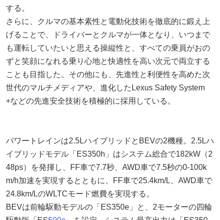
する。
さらに、クルマの基本素性と電動化技術を徹底的に鍛え上
げることで、ドライバーとクルマが一体となり、いつまで
も運転していたいと思える操縦性と、すべての乗員がおの
ずと笑顔になれる乗り心地と快適性を高い次元で両立する
ことも目指した。その他にも、先進性と利便性を高めた次
世代のマルチメディアや、進化したLexus Safety System
+などの先進安全技術を積極的に採用している。
パワートレインは2.5LハイブリッドとBEVの2機種。2.5Lハ
イブリッドモデル「ES350h」はシステム総合で182kW（2
48ps）を発揮し、FF車で7.7秒、AWD車で7.5秒の0-100k
m/h加速を実現するとともに、FF車で25.4km/L、AWD車で
24.8km/LのWLTCモード燃費を実現する。
BEVは前輪駆動モデルの「ES350e」と、2モーターの四輪