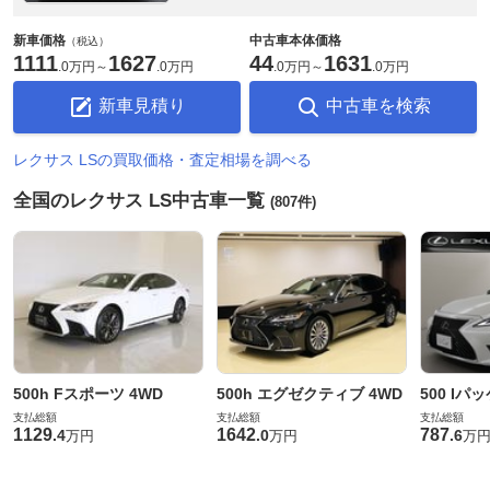
新車価格
中古車本体価格
（税込）
1111
1627
44
1631
.
0万円
～
.
0万円
.
0万円
～
.
0万円
新車見積り
中古車を検索
レクサス LSの買取価格・査定相場を調べる
全国のレクサス LS中古車一覧
(807件)
500h Fスポーツ 4WD
500h エグゼクティブ 4WD
500 Iパ
支払総額
支払総額
支払総額
1129
1642
787
.
4
.
0
.
6
万円
万円
万