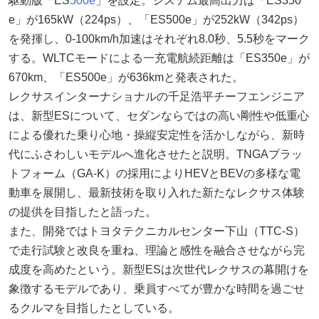
駆動版「ES
500e
」を設定。システム最高出力は「ES350
e」が165kW（224ps）、「ES500e」が252kW（342ps）
を発揮し、0-100km/h加速はそれぞれ8.0秒、5.5秒をマーク
する。WLTCモードによる一充電航続距離は「ES350e」が
670km、「ES500e」が636kmと発表された。
レクサスインターナショナルの千足浩平チーフエンジニア
は、新型ESについて、セダンならではの高い剛性や低重心
による優れた乗り心地・操縦安定性を活かしながら、新時
代にふさわしいモデルへ進化させたと説明。TNGAプラッ
トフォーム（GA-K）の採用によりHEVとBEVの多様な電
動車を展開し、最新技術を取り入れた新たなレクサス体験
の提供を目指したと語った。
また、開発ではトヨタテクニカルセンター下山（TTC-S）
で走行試験と改良を重ね、理論と感性を融合させながら完
成度を高めたという。新型ESは次世代レクサスの幕開けを
象徴するモデルであり、乗員すべてが豊かな時間を過ごせ
るクルマを目指したとしている。