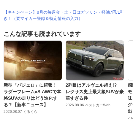
【キャンペーン】8月の毎週金・土・日はガソリン・軽油7円/L引
き！（要マイカー登録＆特定情報の入力）
こんな記事も読まれています
新型「パジェロ」に続報！
2列目はアルヴェル超え!?
感
ラダーフレーム×S-AWCで本
レクサス史上最大級SUVが豪
モ
格SUVの走りはどう進化す
華すぎる件
味
る？【新車ニュース】
グ
2026.08.06
ベストカーWeb
出
2026.08.07
くるくら
20