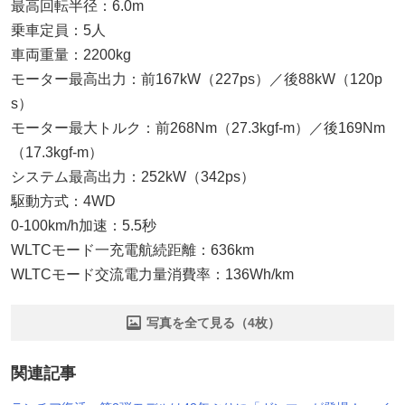
最高回転半径：6.0m
乗車定員：5人
車両重量：2200kg
モーター最高出力：前167kW（227ps）／後88kW（120p
s）
モーター最大トルク：前268Nm（27.3kgf-m）／後169Nm
（17.3kgf-m）
システム最高出力：252kW（342ps）
駆動方式：4WD
0-100km/h加速：5.5秒
WLTCモード一充電航続距離：636km
WLTCモード交流電力量消費率：136Wh/km
写真を全て見る（4枚）
関連記事