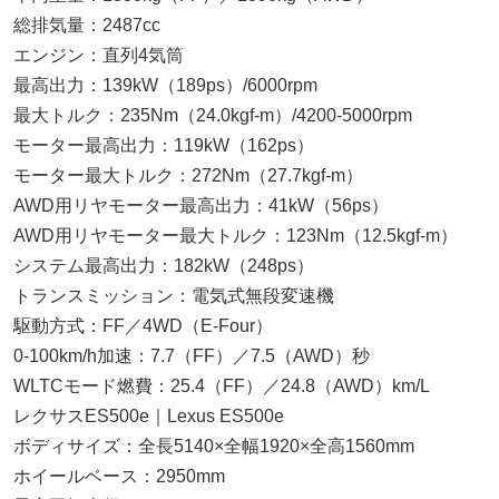
総排気量：2487cc
エンジン：直列4気筒
最高出力：139kW（189ps）/6000rpm
最大トルク：235Nm（24.0kgf-m）/4200-5000rpm
モーター最高出力：119kW（162ps）
モーター最大トルク：272Nm（27.7kgf-m）
AWD用リヤモーター最高出力：41kW（56ps）
AWD用リヤモーター最大トルク：123Nm（12.5kgf-m）
システム最高出力：182kW（248ps）
トランスミッション：電気式無段変速機
駆動方式：FF／4WD（E-Four）
0-100km/h加速：7.7（FF）／7.5（AWD）秒
WLTCモード燃費：25.4（FF）／24.8（AWD）km/L
レクサスES500e｜Lexus ES500e
ボディサイズ：全長5140×全幅1920×全高1560mm
ホイールベース：2950mm