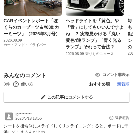
CARイベントレポート「ぼ
ヘッドライトを「黄色」や
毎
くらのカーブーツ＆#038;カ
「青」にしてもいいんですよ
も
ーミーツ」（2026年8月号）
ね…？ 実際見かける「丸い
動
黄色4連ランプ」「青く光る
シ
2026.08.09
カー・アンド・ドライバー
ランプ」それって合法？
の
20
2026.08.09
乗りものニュース
みんなのコメント
コメント非表示
3件
使い方
おすすめ順
新着順
この記事にコメントする
ib*********
違反報告
2026/5/18 13:55
シートを後端側にスライドしてリクライニングすると、ボードに干
渉してしまうんだよね。