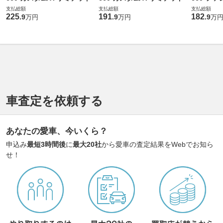
支払総額
支払総額
支払総額
225
191
182
.
9
.
9
.
9
万円
万円
万
車査定を依頼する
あなたの愛車、今いくら？
申込み
最短3時間後
に
最大20社
から愛車の査定結果をWebでお知ら
せ！