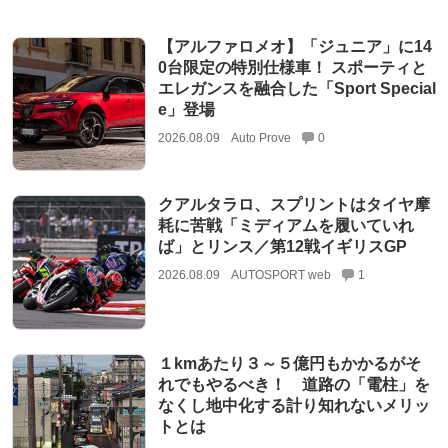
【アルファロメオ】「ジュニア」に14
0台限定の特別仕様車！ スポーティと
エレガンスを融合した「Sport Special
e」登場
2026.08.09
Auto Prove
0
クアルタラロ、スプリントはタイヤ摩
耗に苦戦「ミディアムを履いていれ
ば」とリンス／第12戦イギリスGP
2026.08.09
AUTOSPORT web
1
１kmあたり３～５億円もかかるがそ
れでもやるべき！ 道路の「電柱」を
なくし地中化する計り知れないメリッ
トとは