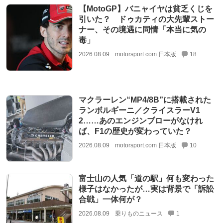
【MotoGP】バニャイヤは貧乏くじを
引いた？ ドゥカティの大先輩ストー
ナー、その境遇に同情「本当に気の
毒」
2026.08.09
motorsport.com 日本版
18
マクラーレン“MP4/8B”に搭載された
ランボルギーニ／クライスラーV1
2……あのエンジンブローがなけれ
ば、F1の歴史が変わっていた？
2026.08.09
motorsport.com 日本版
10
富士山の人気「道の駅」何も変わった
様子はなかったが…実は背景で「訴訟
合戦」一体何が？
2026.08.09
乗りものニュース
1