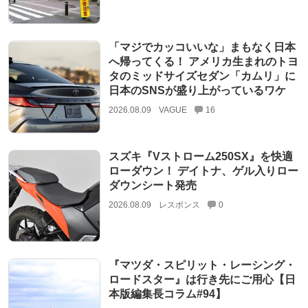
「マジでカッコいいな」まもなく日本
へ帰ってくる！ アメリカ生まれのトヨ
タのミッドサイズセダン「カムリ」に
日本のSNSが盛り上がっているワケ
2026.08.09
VAGUE
16
スズキ『Vストローム250SX』を快適
ローダウン！ デイトナ、ゲル入りロー
ダウンシート発売
2026.08.09
レスポンス
0
『マツダ・スピリット・レーシング・
ロードスター』は行き先にご用心【日
本版編集長コラム#94】