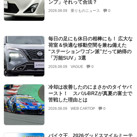
ンプ」それって合法？
2026.08.09
乗りものニュース
0
毎日の足にも休日の相棒にも！ 広大な
荷室＆快適な移動空間を兼ね備えた
“ステーションワゴン派”だって納得の
「万能SUV」3選
2026.08.09
VAGUE
0
冷却は改善したのにまさかのタイヤバ
ースト！ スバルBRZが真夏の富士で
苦戦した理由とは
2026.08.09
WEB CARTOP
0
バイク王、2026グッドスマイルミーテ