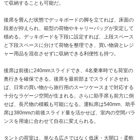
て収納することも可能だ。
後席を畳んだ状態でデッキボードの脚を立てれば、床面の
段差が抑えられ、箱型の荷物やキャリーバッグが安定して
積める。デッキボードを下段に設定すれば、上段スペース
と下段スペースに分けて荷物を整理でき、買い物袋とレジ
ャー用品を混在させずに収納できる利便性も持つ。
後席は前後に240mmスライドでき、4名乗車時でも荷室の
奥行きを確保できる。後席を最前部までスライドさせれ
ば、日常の買い物から旅行用のスーツケースまで対応する
十分なラゲージ空間が生まれる。さらに助手席も前方に倒
せば、長尺物の積載も可能になる。運転席は540mm、助手
席は380mmの前後スライド量を活かせば、室内の空間バラ
ンスを用途に合わせて自在に変えられる。
タントの荷室は、単なる広さではなく低床・大開口・柔軟