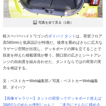
写真を全て見る（1枚）
軽スーパーハイトワゴンの
ダイハツ
タント
は、荷室フロア
高580mmと低床設計が特徴だ。後席を畳めばさらに広大な
ラゲージ空間が出現し、デッキボードの脚を立てることで
段差を抑えた積載環境が整う。開口部の広さとシートアレ
ンジの自由度を組み合わせた、タントならではの荷室の実
力を検証する。
文：ベストカーWeb編集部／写真：ベストカーWeb編集
部、ダイハツ
【画像ギャラリー】タントの荷室ってデッキボード使えば
3WAYなのめちゃ便利じゃん！ 「本当にそんなに積める