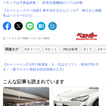
ーキングは不要論多数！ 駐車支援機能のリアル評価
【タフトとハスラー比較】車中泊するならどっち!? 奥行きと積載
性はハスラーだけど……
文：ベストカーWeb ベストカーWeb
関連タグ
#ダイハツ
#タント
#軽自動車
#ミラ
#オ
【キャンペーン】8月の毎週金・土・日はガソリン・軽油7円/L引
き！（要マイカー登録＆特定情報の入力）
こんな記事も読まれています