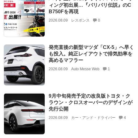
ィング初出展…『バリバリ伝説』のC
B750Fを再現
2026.08.09
レスポンス
0
発売直後の新型マツダ「CX-5」へ早く
も投入。純正レイアウトで排気効率を
高めるマフラー
2026.08.09
Auto Messe Web
1
9月中旬発売予定の改良版トヨタ・ク
ラウン・クロスオーバーのデザインが
先行公開
2026.08.09
カー・アンド・ドライバー
4