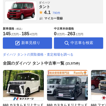
ダイハツ
タント
4.
1
790件
マイカー登録
新車価格
中古車本体価格
（税込）
145
185
0
263
.
2万円
～
.
4万円
.
0万円
～
.
1万円
新車見積り
中古車を検索
ダイハツ タントの買取価格・査定相場を調べる
全国のダイハツ タント中古車一覧
(15,975件)
660 カスタム X リミテッド
660 カスタム X リミテッド
660 フ