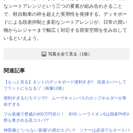
なシートアレンジという三つの要素が組み合わさること
で、軽自動車の枠を超えた実用性を発揮する。デッキボー
ドによる段差抑制と多彩なシートアレンジが、日常の買い
物からレジャーまで幅広く対応する荷室空間を生み出して
いるといえよう。
写真を全て見る（1枚）
関連記事
【もっと見る】タントのデッキボード便利すぎ!! 段差カバーして
フラットにもなるゾ（画像12枚）
便利すぎるだろマジで!! ムーヴキャンバスのカップホルダーが革
命すぎる
フル装備で脅威の400万円切り！ BYD シーライオン6は国産PHEV
勢も青ざめる高コスパ!?
神装備と“いらない装備”の差がエグい!! ソナーは必須でもオートパ