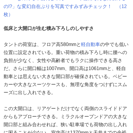
の!?」な変幻自在ぶりを写真ですみずみチェック！ （12
枚）
低床と大開口が生む積み下ろしのしやすさ
タントの荷室は、フロア高580mmと
軽自動車
の中でも低い
位置に設定されている。重い荷物の積み下ろし時に腰への
負担が少なく、女性や高齢者でもラクに操作できる高さ
だ。さらに開口幅は1007mm、開口高は1061mmと、軽自
動車とは思えない大きな開口部が確保されている。ベビー
カーや大きなスーツケースも、無理な角度をつけずにスム
ーズに出し入れできる。
この大開口は、リアゲートだけでなく両側のスライドドア
からもアプローチできる。ミラクルオープンドアの大きな
開口部と組み合わせれば、狭い駐車場でも荷物の出し入れ
に困ることが少ない。室内高は1370mmと天井までの余裕