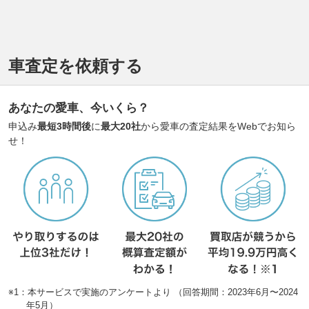
車査定を依頼する
あなたの愛車、今いくら？
申込み
最短3時間後
に
最大20社
から愛車の査定結果をWebでお知ら
せ！
※1：本サービスで実施のアンケートより （回答期間：2023年6月〜2024
年5月）