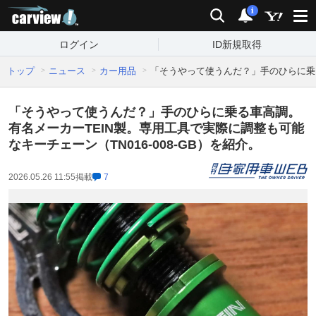
carview!
検索
通知
i
ログイン
ID新規取得
トップ
ニュース
カー用品
「そうやって使うんだ？」手のひらに乗る車
「そうやって使うんだ？」手のひらに乗る車高調。
有名メーカーTEIN製。専用工具で実際に調整も可能
なキーチェーン（TN016-008-GB）を紹介。
2026.05.26 11:55
掲載
7