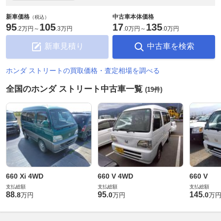
新車価格
中古車本体価格
（税込）
95
105
17
135
.
2万円
～
.
3万円
.
0万円
～
.
0万円
新車見積り
中古車を検索
ホンダ ストリートの買取価格・査定相場を調べる
全国のホンダ ストリート中古車一覧
(19件)
660 Xi 4WD
660 V 4WD
660 V
支払総額
支払総額
支払総額
88
95
145
.
8
.
0
.
0
万円
万円
万