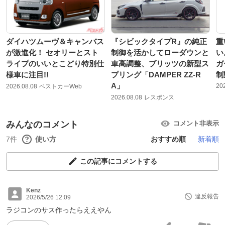
ダイハツムーヴ＆キャンバス
『シビックタイプR』の純正
重
が激進化！ セオリーとスト
制御を活かしてローダウンと
い
ライプのいいとこどり特別仕
車高調整、ブリッツの新型ス
ガ
様車に注目!!
プリング「DAMPER ZZ-R
制
A」
20
2026.08.08
ベストカーWeb
2026.08.08
レスポンス
みんなのコメント
コメント非表示
7件
使い方
おすすめ順
新着順
この記事にコメントする
Kenz
違反報告
2026/5/26 12:09
ラジコンのサス作ったらええやん