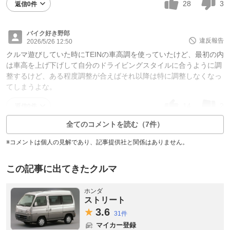
28
3
返信0件
バイク好き野郎
違反報告
2026/5/26 12:50
クルマ遊びしていた時にTEINの車高調を使っていたけど、最初の内
は車高を上げ下げして自分のドライビングスタイルに合うように調
整するけど、ある程度調整が合えばそれ以降は特に調整しなくなっ
てしまうよな。
14
2
返信0件
全てのコメントを読む（7件）
※コメントは個人の見解であり、記事提供社と関係はありません。
この記事に出てきたクルマ
ホンダ
ストリート
3.
6
31件
マイカー登録