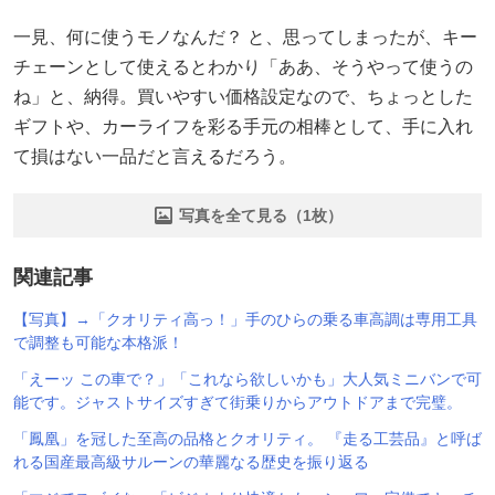
一見、何に使うモノなんだ？ と、思ってしまったが、キー
チェーンとして使えるとわかり「ああ、そうやって使うの
ね」と、納得。買いやすい価格設定なので、ちょっとした
ギフトや、カーライフを彩る手元の相棒として、手に入れ
て損はない一品だと言えるだろう。
写真を全て見る（1枚）
関連記事
【写真】→「クオリティ高っ！」手のひらの乗る車高調は専用工具
で調整も可能な本格派！
「えーッ この車で？」「これなら欲しいかも」大人気ミニバンで可
能です。ジャストサイズすぎて街乗りからアウトドアまで完璧。
「鳳凰」を冠した至高の品格とクオリティ。 『走る工芸品』と呼ば
れる国産最高級サルーンの華麗なる歴史を振り返る