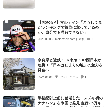
【MotoGP】マルティン「どうしてま
だランキングで首位に立っているの
か、自分でも理解できない」
2026.08.08
motorsport.com 日本版
0
奈良県と近鉄・JR東海・JR西日本が
連携！「日本はじまりの地」の魅力を
発信へ
2026.08.08
乗りものニュース
1
半世紀以上前に登場した「スズキ初の
ナナハン」を米国で発見 走行2.5万キ