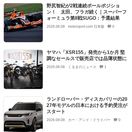
野尻智紀が2戦連続ポールポジショ
ン！ 太田、フラガ続く｜スーパーフ
ォーミュラ第8戦SUGO：予選結果
2026.08.08
motorsport.com 日本版
0
ヤマハ「XSR155」発売から1か月 堅
調なセールスで販売店では品薄状態に
2026.08.08
くるまのニュース
1
ランドローバー・ディスカバリーの20
27年モデルの日本における予約受注が
スタート
2026.08.08
カー・アンド・ドライバー
0