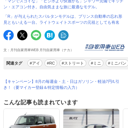
「マジでスゴイな」「ビジホより快適かも」シャワー完備でキッチ
ン・エアコン付き。自由気ままな旅に最適なモデル。
「R」が与えられたスパルタンモデルは、プリンス自動車の忘れ形
見ともいえる一台。ライトウェイトスポーツの元祖としても有名
文：月刊自家用車WEB 月刊自家用車（ナカ）
関連タグ
#アイ
#RC
#ストリート
#ミニ
#ミニバン
【キャンペーン】8月の毎週金・土・日はガソリン・軽油7円/L引
き！（要マイカー登録＆特定情報の入力）
こんな記事も読まれています