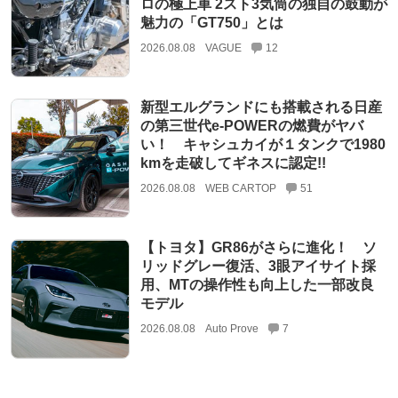
ロの極上車 2スト3気筒の独自の鼓動が
魅力の「GT750」とは
2026.08.08
VAGUE
12
新型エルグランドにも搭載される日産
の第三世代e-POWERの燃費がヤバ
い！ キャシュカイが１タンクで1980
kmを走破してギネスに認定!!
2026.08.08
WEB CARTOP
51
【トヨタ】GR86がさらに進化！ ソ
リッドグレー復活、3眼アイサイト採
用、MTの操作性も向上した一部改良
モデル
2026.08.08
Auto Prove
7