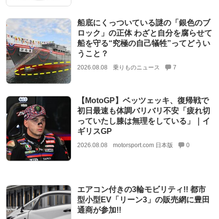
船底にくっついている謎の「銀色のブ
ロック」の正体 わざと自分を腐らせて
船を守る“究極の自己犠牲”ってどうい
うこと？
2026.08.08
乗りものニュース
7
【MotoGP】ベッツェッキ、復帰戦で
初日最速も体調バリバリ不安「疲れ切
っていたし膝は無理をしている」｜イ
ギリスGP
2026.08.08
motorsport.com 日本版
0
エアコン付きの3輪モビリティ!! 都市
型小型EV「リーン3」の販売網に豊田
通商が参加!!