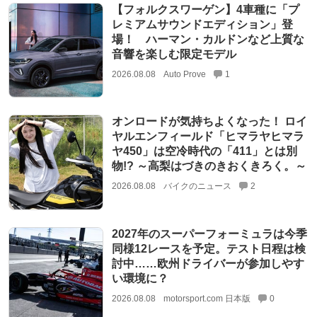
【フォルクスワーゲン】4車種に「プ
レミアムサウンドエディション」登
場！ ハーマン・カルドンなど上質な
音響を楽しむ限定モデル
2026.08.08
Auto Prove
1
オンロードが気持ちよくなった！ ロイ
ヤルエンフィールド「ヒマラヤヒマラ
ヤ450」は空冷時代の「411」とは別
物!? ～高梨はづきのきおくきろく。～
2026.08.08
バイクのニュース
2
2027年のスーパーフォーミュラは今季
同様12レースを予定。テスト日程は検
討中……欧州ドライバーが参加しやす
い環境に？
2026.08.08
motorsport.com 日本版
0