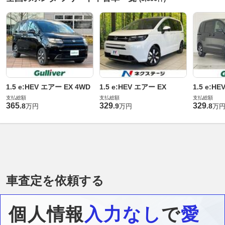
1.5 e:HEV エアー EX 4WD
1.5 e:HEV エアー EX
1.5 e:H
支払総額
支払総額
支払総額
365
329
329
.
8
.
9
.
8
万円
万円
万
車査定を依頼する
個人情報
入力なし
で
愛