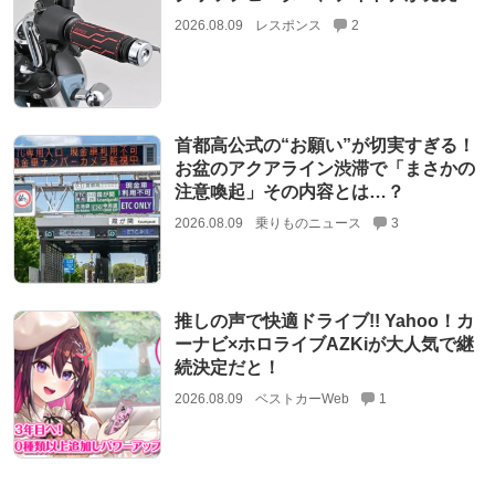
2026.08.09
レスポンス
2
首都高公式の“お願い”が切実すぎる！
お盆のアクアライン渋滞で「まさかの
注意喚起」その内容とは…？
2026.08.09
乗りものニュース
3
推しの声で快適ドライブ!! Yahoo！カ
ーナビ×ホロライブAZKiが大人気で継
続決定だと！
2026.08.09
ベストカーWeb
1