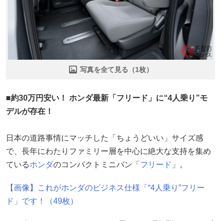
写真を全て見る（1枚）
■約30万円安い！ ホンダ最新「フリード」に“4人乗り”モ
デルが存在！
日本の道路事情にマッチした「ちょうどいい」サイズ感
で、長年にわたりファミリー層を中心に絶大な支持を集め
ている
ホンダ
のコンパクトミニバン「
フリード
」。
【画像】これがホンダのビジネス仕様「“4人乗り”フリー
ド」です！（49枚）