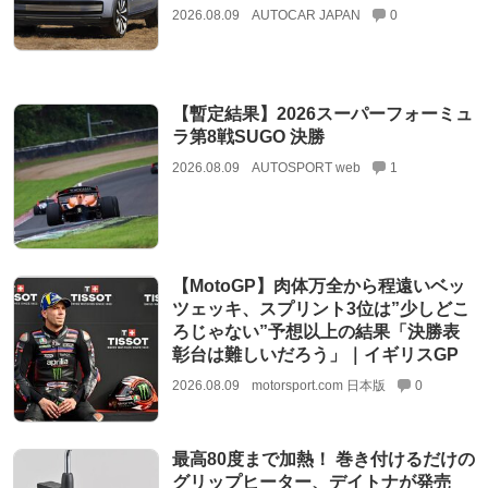
2026.08.09
AUTOCAR JAPAN
0
【暫定結果】2026スーパーフォーミュ
ラ第8戦SUGO 決勝
2026.08.09
AUTOSPORT web
1
【MotoGP】肉体万全から程遠いベッ
ツェッキ、スプリント3位は”少しどこ
ろじゃない”予想以上の結果「決勝表
彰台は難しいだろう」｜イギリスGP
2026.08.09
motorsport.com 日本版
0
最高80度まで加熱！ 巻き付けるだけの
グリップヒーター、デイトナが発売