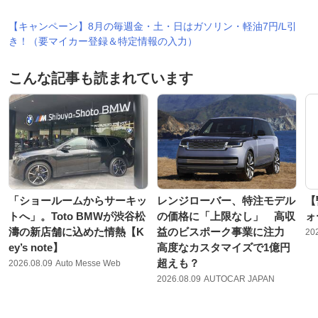
【キャンペーン】8月の毎週金・土・日はガソリン・軽油7円/L引
き！（要マイカー登録＆特定情報の入力）
こんな記事も読まれています
「ショールームからサーキッ
レンジローバー、特注モデル
【
トへ」。Toto BMWが渋谷松
の価格に「上限なし」 高収
ォ
濤の新店舗に込めた情熱【K
益のビスポーク事業に注力
20
ey’s note】
高度なカスタマイズで1億円
超えも？
2026.08.09
Auto Messe Web
2026.08.09
AUTOCAR JAPAN