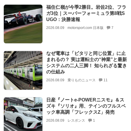
福住仁嶺が今季2勝目。岩佐2位、フラ
ガ3位｜スーパーフォーミュラ第8戦S
UGO：決勝速報
2026.08.09
motorsport.com 日本版
7
なぜ電車は「ピタリと同じ位置」に止
まれるの？ 実は運転士の“神業”と最新
システムの二人三脚！ 知られざる驚き
の仕組み
2026.08.09
乗りものニュース
11
日産『ノートe-POWERニスモ』＆ス
ズキ『ソリオ』用、テインのフルスペ
ック車高調「フレックスZ」発売
2026.08.09
レスポンス
1