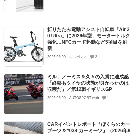
折りたたみ電動アシスト自転車「Air 2
0 Ultra」に2026年型、モータートルク
強化…NFCカード起動など5項目を刷
新
2026.08.09
レスポンス
2
ミル、ノーミス＆久々の入賞に達成感
「終盤もタイヤの状態が良かったのは
収穫だ」／第12戦イギリスGP
2026.08.09
AUTOSPORT web
1
CARイベントレポート「ぼくらのカー
ブーツ＆#038;カーミーツ」（2026年8