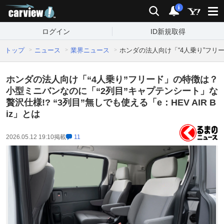
carview!
検索
通知
i
ログイン
ID新規取得
トップ
ニュース
業界ニュース
ホンダの法人向け「“4人乗り”フリード
ホンダの法人向け「“4人乗り”フリード」の特徴は？
小型ミニバンなのに「“2列目”キャプテンシート」な
贅沢仕様!? “3列目”無しでも使える「e：HEV AIR B
iz」とは
2026.05.12 19:10
掲載
11