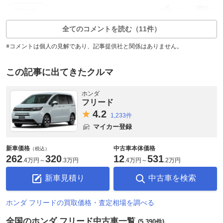
19
5
返信0件
全てのコメントを読む（11件）
※コメントは個人の見解であり、記事提供社と関係はありません。
この記事に出てきたクルマ
ホンダ
フリード
4.
2
1,233件
マイカー登録
新車価格
中古車本体価格
（税込）
262
320
12
531
.
4万円
～
.
3万円
.
4万円
～
.
2万円
新車見積り
中古車を検索
ホンダ フリードの買取価格・査定相場を調べる
全国のホンダ フリード中古車一覧
(5,390件)