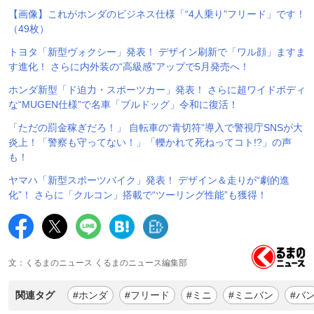
【画像】これがホンダのビジネス仕様「“4人乗り”フリード」です！
（49枚）
トヨタ「新型ヴォクシー」発表！ デザイン刷新で「ワル顔」ますま
す進化！ さらに内外装の“高級感”アップで5月発売へ！
ホンダ新型「ド迫力・スポーツカー」発表！ さらに超ワイドボディ
な“MUGEN仕様”で名車「ブルドッグ」令和に復活！
「ただの罰金稼ぎだろ！」 自転車の“青切符”導入で警視庁SNSが大
炎上！「警察も守ってない！」「轢かれて死ねってコト!?」の声
も！
ヤマハ「新型スポーツバイク」発表！ デザイン＆走りが“劇的進
化”！ さらに「クルコン」搭載で“ツーリング性能”も獲得！
文：くるまのニュース くるまのニュース編集部
関連タグ
#ホンダ
#フリード
#ミニ
#ミニバン
#バ