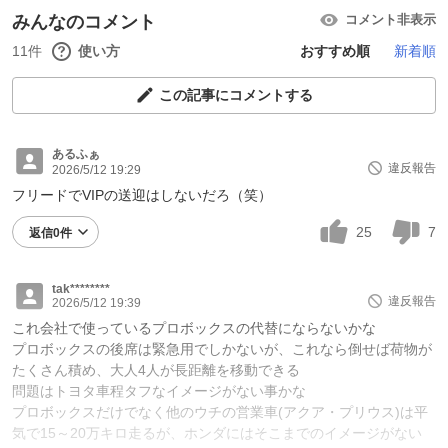
みんなのコメント
コメント非表示
11件
使い方
おすすめ順
新着順
この記事にコメントする
あるふぁ
違反報告
2026/5/12 19:29
フリードでVIPの送迎はしないだろ（笑）
25
7
返信0件
tak********
違反報告
2026/5/12 19:39
これ会社で使っているプロボックスの代替にならないかな
プロボックスの後席は緊急用でしかないが、これなら倒せば荷物が
たくさん積め、大人4人が長距離を移動できる
問題はトヨタ車程タフなイメージがない事かな
プロボックスだけでなく他のウチの営業車(アクア・プリウス)は平
気で15～20万キロ走るが、ホンダにはそこまでのイメージがない