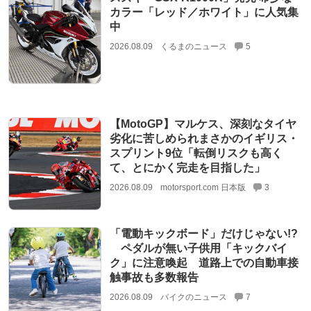
カラー「レッド／ホワイト」に人気集
中
2026.08.09
くるまのニュース
5
【MotoGP】マルケス、深刻なタイヤ
劣化に苦しめられまさかのイギリス・
スプリント9位「転倒リスクも高く
て、とにかく完走を目指した」
2026.08.09
motorsport.com 日本版
3
「電動キックボード」だけじゃない!?
ペダルが無い子供用「キックバイ
ク」に注意喚起 道路上での自動車接
触事故も多数報告
2026.08.09
バイクのニュース
7