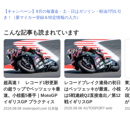
【キャンペーン】8月の毎週金・土・日はガソリン・軽油7円/L引
き！（要マイカー登録＆特定情報の入力）
こんな記事も読まれています
超高速！ レコード1秒更新
レコードブレイク連発の初日
東
の超ラップでベッツェッキ最
はベッツェッキが最速。小椋
ろ
速。小椋藍5番手｜MotoGP
は5戦連続Q2直接進出／第12
頭
イギリスGP プラクティス
戦イギリスGP
が
2026.08.08
AUTOSPORT web
2026.08.08
motorsport.com 日本版
20