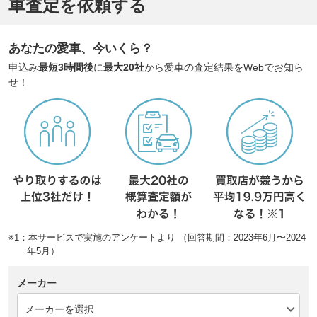
車査定を依頼する
あなたの愛車、今いくら？
申込み
最短3時間後
に
最大20社
から愛車の査定結果をWebでお知ら
せ！
※1：本サービスで実施のアンケートより （回答期間：2023年6月〜2024
年5月）
メーカー