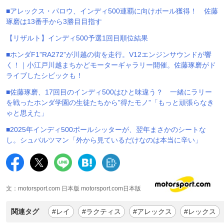
■アレックス・パロウ、インディ500連覇に向けポール獲得！ 佐藤
琢磨は13番手から3勝目目指す
【リザルト】インディ500予選1回目順位結果
■ホンダF1”RA272”が川越の街を走行。V12エンジンサウンドが響
く！｜小江戸川越まちかどモーターギャラリー開催。佐藤琢磨がド
ライブしたシビックも！
■佐藤琢磨、17回目のインディ500はひと味違う？ 一緒にラリー
を戦ったホンダ学園の生徒たちから”得たモノ”「もっと頑張らなき
ゃと思えた」
■2025年インディ500ポールシッターが、翌年まさかのシートな
し。シュバルツマン「外から見ているだけなのは本当に辛い」
文：motorsport.com 日本版 motorsport.com日本版
関連タグ
#レイ
#ラクティス
#アレックス
#レックス