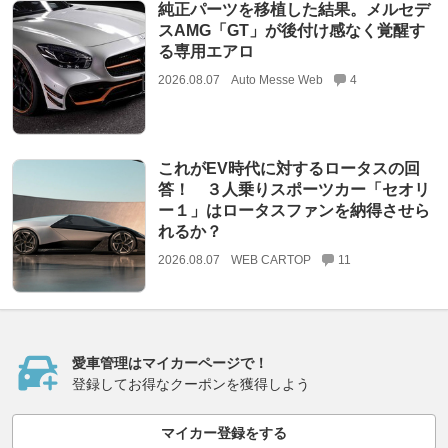
純正パーツを移植した結果。メルセデ
スAMG「GT」が後付け感なく覚醒す
る専用エアロ
2026.08.07
Auto Messe Web
4
これがEV時代に対するロータスの回
答！ ３人乗りスポーツカー「セオリ
ー１」はロータスファンを納得させら
れるか？
2026.08.07
WEB CARTOP
11
愛車管理はマイカーページで！
登録してお得なクーポンを獲得しよう
マイカー登録をする