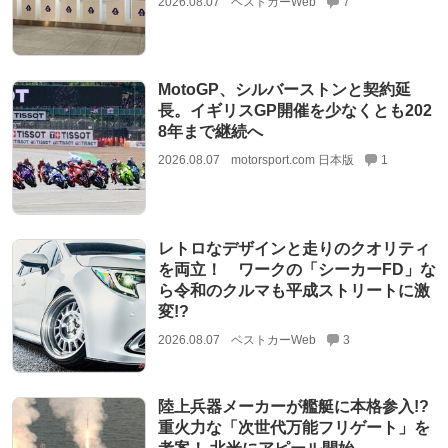
2026.08.07
ベストカーWeb
7
MotoGP、シルバーストンと契約延
長。イギリスGP開催を少なくとも202
8年まで継続へ
2026.08.07
motorsport.com 日本版
1
レトロなデザインと走りのクオリティ
を両立！ ワークの「シーカーFD」な
ら令和のクルマも平成ストリートに激
変!?
2026.08.07
ベストカーWeb
3
陸上兵器メーカーが艦艇に本格参入!?
重火力な「次世代万能フリゲート」を