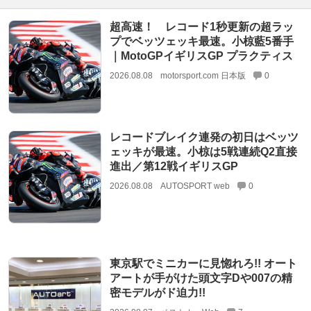
超高速！ レコード1秒更新の超ラッ
プでベッツェッキ最速。小椋藍5番手
｜MotoGPイギリスGP プラクティス
2026.08.08
motorsport.com 日本版
0
レコードブレイク連発の初日はベッツ
ェッキが最速。小椋は5戦連続Q2直接
進出／第12戦イギリスGP
2026.08.08
AUTOSPORT web
0
東京駅でミニカーに見惚れろ!! オート
アートが手がけた頭文字Dや007の精
密モデルがド迫力!!