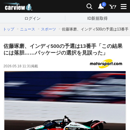
carview!
検索
通知
i
ログイン
ID新規取得
トップ
ニュース
スポーツ
佐藤琢磨、インディ500の予選は13番
佐藤琢磨、インディ500の予選は13番手「この結果
には落胆……パッケージの選択を見誤った」
2026.05.18 11:31
掲載