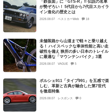
「鉄仮面」に「GTS-R」!! 伝説の名車
が勢ぞろい！ 5代目から7代目スカイラ
イン進化の歴史とは
2026.08.07
ベストカーWeb
18
未舗装路から山道まで軽々と乗り越え
る！ ハイスペックな車体性能と高い走
破性を備え 狭所の多い日本のトレイル
に最適な「マウンテンバイク」3選
2026.08.07
VAGUE
5
ポルシェ911「タイプ991」を五感で楽
しむ、革新と古典が融合した第7世代
を徹底特集
2026.08.07
レスポンス
0