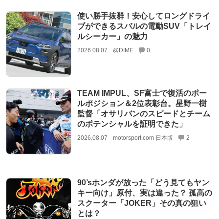
使い勝手抜群！安心してロングドライ
ブができるスバルの電動SUV「トレイ
ルシーカー」の魅力
2026.08.07
@DIME
0
TEAM IMPUL、SF富士で復活のポー
ルポジション＆2位表彰台。星野一樹
監督「オサリバンのスピードとチーム
のポテンシャルを証明できた」
2026.08.07
motorsport.com 日本版
2
90’sホンダが放った「どう見てもヤン
キー向け」原付、実は違った？ 孤高の
スクーター「JOKER」その真の狙い
とは？