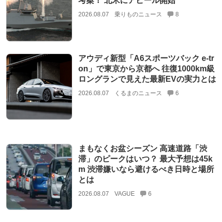
考案！ 北米にアピール開始
2026.08.07
乗りものニュース
8
アウディ新型「A6スポーツバック e-tr
on」で東京から京都へ 往復1000km級
ロングランで見えた最新EVの実力とは
2026.08.07
くるまのニュース
6
まもなくお盆シーズン 高速道路「渋
滞」のピークはいつ？ 最大予想は45k
m 渋滞嫌いなら避けるべき日時と場所
とは
2026.08.07
VAGUE
6