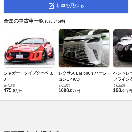
新車を見積る
全国の中古車一覧
(535,745件)
ジャガー Fタイプクーペ 3.
レクサス LM 500h バージ
ベントレ
0
ョンL 4WD
フライングス
支払総額
支払総額
支払総額
475
1698
198
.
0
.
0
.
0
万円
万円
万