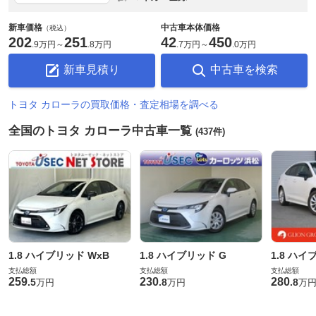
新車価格
中古車本体価格
（税込）
202
251
42
450
.
9万円
～
.
8万円
.
7万円
～
.
0万円
新車見積り
中古車を検索
トヨタ カローラの買取価格・査定相場を調べる
全国のトヨタ カローラ中古車一覧
(437件)
1.8 ハイブリッド WxB
1.8 ハイブリッド G
1.8 ハイ
支払総額
支払総額
支払総額
259
230
280
.
5
.
8
.
8
万円
万円
万