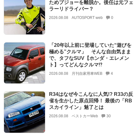
ためプジョーを離脱か。後任は元フェ
ラーリドライバー？
2026.08.08
AUTOSPORT web
0
「20年以上前に登場していた“遊びを
極める”クルマ」 そんな自由気まま
で、タフなSUV【ホンダ・エレメン
ト】ってどんなクルマ⁉︎
2026.08.08
月刊自家用車WEB
4
R34はなぜ今こんなに人気!? R33の反
省を生かした原点回帰！ 最後の「RB
スカイライン」魅了とは
2026.08.08
ベストカーWeb
30