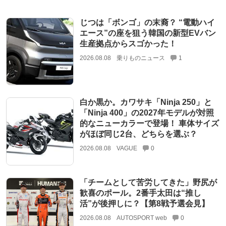
じつは「ボンゴ」の末裔？ “電動ハイ
エース”の座を狙う韓国の新型EVバン
生産拠点からスゴかった！
2026.08.08
乗りものニュース
1
白か黒か。カワサキ「Ninja 250」と
「Ninja 400」の2027年モデルが対照
的なニューカラーで登場！ 車体サイズ
がほぼ同じ2台、どちらを選ぶ？
2026.08.08
VAGUE
0
「チームとして苦労してきた」野尻が
歓喜のポール。2番手太田は“推し
活”が後押しに？【第8戦予選会見】
2026.08.08
AUTOSPORT web
0