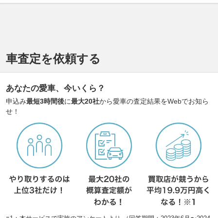
車査定を依頼する
あなたの愛車、今いくら？
申込み
最短3時間後
に
最大20社
から愛車の査定結果をWebでお知ら
せ！