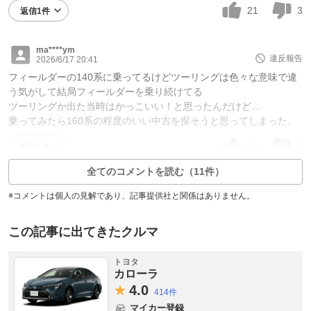
21
3
返信1件
ma****ym
違反報告
2026/6/17 20:41
フィールダーの140系に乗ってるけどツーリングは色々な意味で違
う気がして結局フィールダーを乗り続けてる
ツーリングか出た当時はかっこいい！と思ったんだけど…
乗ってみたら160系の程度のいい中古を探そうと思ってしまった。
12
2
返信1件
全てのコメントを読む（11件）
※コメントは個人の見解であり、記事提供社と関係はありません。
この記事に出てきたクルマ
トヨタ
カローラ
4.
0
414件
マイカー登録