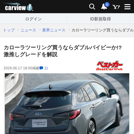
carview!
検索
通知
i
ログイン
ID新規取得
トップ
ニュース
業界ニュース
カローラツーリング買うならダブル
カローラツーリング買うならダブルバイビーか!?
激推しグレードを解説
2026.06.17 18:00
掲載
11