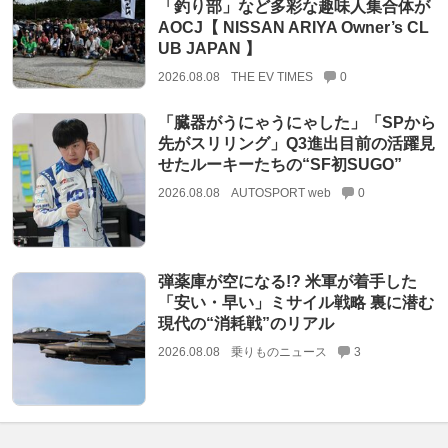
「釣り部」など多彩な趣味人集合体が
AOCJ【 NISSAN ARIYA Owner’s CL
UB JAPAN 】
2026.08.08
THE EV TIMES
0
「臓器がうにゃうにゃした」「SPから
先がスリリング」Q3進出目前の活躍見
せたルーキーたちの“SF初SUGO”
2026.08.08
AUTOSPORT web
0
弾薬庫が空になる!? 米軍が着手した
「安い・早い」ミサイル戦略 裏に潜む
現代の“消耗戦”のリアル
2026.08.08
乗りものニュース
3