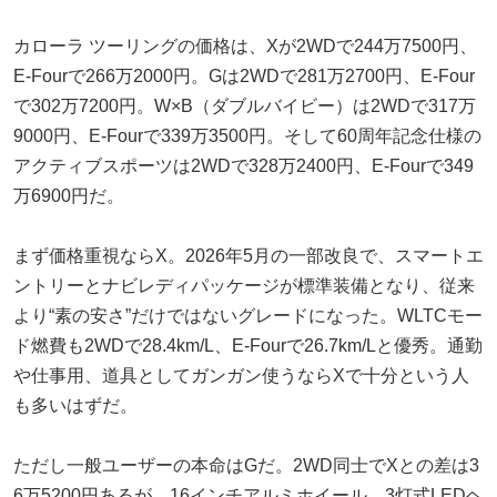
カローラ ツーリングの価格は、Xが2WDで244万7500円、
E-Fourで266万2000円。Gは2WDで281万2700円、E-Four
で302万7200円。W×B（ダブルバイビー）は2WDで317万
9000円、E-Fourで339万3500円。そして60周年記念仕様の
アクティブスポーツは2WDで328万2400円、E-Fourで349
万6900円だ。
まず価格重視ならX。2026年5月の一部改良で、スマートエ
ントリーとナビレディパッケージが標準装備となり、従来
より“素の安さ”だけではないグレードになった。WLTCモー
ド燃費も2WDで28.4km/L、E-Fourで26.7km/Lと優秀。通勤
や仕事用、道具としてガンガン使うならXで十分という人
も多いはずだ。
ただし一般ユーザーの本命はGだ。2WD同士でXとの差は3
6万5200円あるが、16インチアルミホイール、3灯式LEDヘ