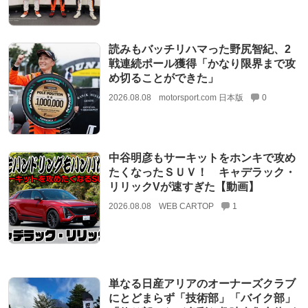
読みもバッチリハマった野尻智紀、2
戦連続ポール獲得「かなり限界まで攻
め切ることができた」
2026.08.08
motorsport.com 日本版
0
中谷明彦もサーキットをホンキで攻め
たくなったＳＵＶ！ キャデラック・
リリックVが速すぎた【動画】
2026.08.08
WEB CARTOP
1
単なる日産アリアのオーナーズクラブ
にとどまらず「技術部」「バイク部」