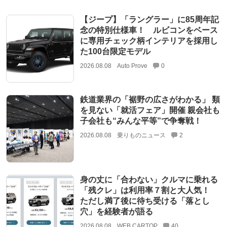
【ジープ】「ラングラー」に85周年記
念の特別仕様車！ ルビコンをベース
に専用チェック柄インテリアを採用し
た100台限定モデル
2026.08.08
Auto Prove
0
鉄道業界の「裾野の広さがわかる」 類
を見ない「就活フェア」開催 親会社も
子会社も“みんな平等”で争奪戦！
2026.08.08
乗りものニュース
2
身の丈に「合わない」クルマに乗れる
「残クレ」は利用率７割と大人気！
ただし満了後に待ち受ける「落とし
穴」を経験者が語る
2026.08.08
WEB CARTOP
40