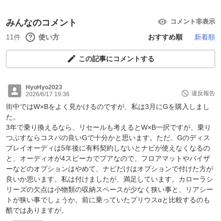
みんなのコメント
コメント非表示
11件
使い方
おすすめ順
新着順
この記事にコメントする
HyoHyo2023
違反報告
2026/6/17 19:36
街中ではW×Bをよく見かけるのですが、私は3月にGを購入しまし
た。
3年で乗り換えるなら、リセールも考えるとW×B一択ですが、乗り
つぶすならコスパの良いGで十分かと思います。ただ、Gのディス
プレイオーディは5年後に有料契約しないとナビが使えなくなるの
と、オーディオが4スピーカでプアなので、フロアマットやバイザ
ーなどのオプションはやめて、ナビだけはオプションで付けた方が
良いか思います。私は付けましたが、満足しています。カローラシ
リーズの欠点は小物類の収納スペースが少なく狭い事と、リアシー
トが狭い事でしょうか。前に乗っていたプリウスαと比較するのも
酷ではありますが。