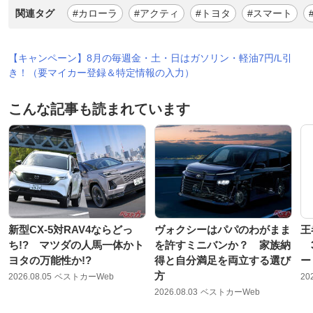
関連タグ
#カローラ
#アクティ
#トヨタ
#スマート
【キャンペーン】8月の毎週金・土・日はガソリン・軽油7円/L引
き！（要マイカー登録＆特定情報の入力）
こんな記事も読まれています
新型CX-5対RAV4ならどっ
ヴォクシーはパパのわがまま
王
ち!? マツダの人馬一体かト
を許すミニバンか？ 家族納
3
ヨタの万能性か!?
得と自分満足を両立する選び
ー
方
2026.08.05
ベストカーWeb
20
2026.08.03
ベストカーWeb