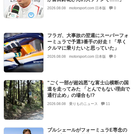
2026.08.08
motorsport.com 日本版
0
フラガ、大事故の翌週にスーパーフォ
ーミュラで予選3番手の好走！「早く
クルマに乗りたいと思っていた」
2026.08.08
motorsport.com 日本版
0
“ごく一部が超凶悪”な富士山横断の国
道を走ってみた 「とんでもない理由で
通行止め」の場合も!?
2026.08.08
乗りものニュース
11
プルシェールがフォーミュラE専念の