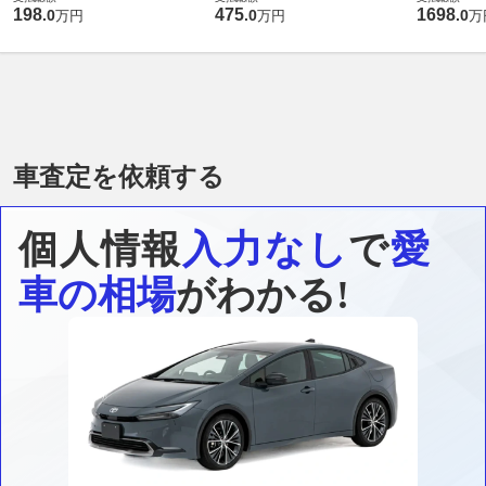
198
475
1698
.
0
.
0
.
0
万円
万円
万
車査定を依頼する
個人情報
入力なし
で
愛
車の相場
がわかる!