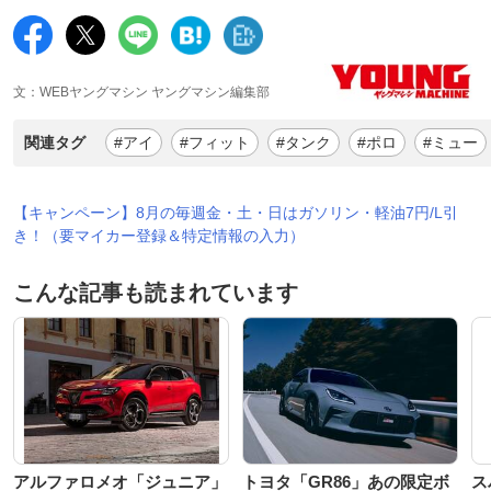
文：WEBヤングマシン ヤングマシン編集部
関連タグ
#アイ
#フィット
#タンク
#ポロ
#ミュー
【キャンペーン】8月の毎週金・土・日はガソリン・軽油7円/L引
き！（要マイカー登録＆特定情報の入力）
こんな記事も読まれています
アルファロメオ「ジュニア」
トヨタ「GR86」あの限定ボ
ス