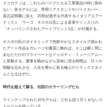
ドゥカティは、これらのバイクたちを工業製品の枠に留め
ない。各モデルには、専用リアスタンドやバイクカバー、
真正証明書に加え、20世紀後半を代表するイタリア人アー
ティスト、ウーゴ・ネスポロ氏による直筆サイン入りの
「ナンバリングされたアートプリント2点」が付属する。
ネスポロ氏のダイナミックで色鮮やかなスタイルで描かれ
たアート作品をガレージや書斎に飾れば、そこは瞬く間に
あなただけのプライベートなドゥカティ・ミュージアムへ
と変貌する。愛車を眺めながら芸術に浸る時間は、日々の
喧騒を忘れさせ、人生を豊かに彩る極上のリラックスタイ
ムとなるはずだ。
時代を超えて蘇る、伝説のカラーリングたち
ラインナップされた10モデルは、どれも語り尽くせないス
トーリーを持っている。