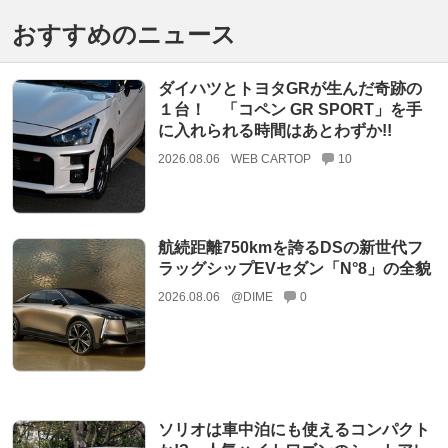
おすすめのニュース
ダイハツとトヨタGRが生んだ奇跡の
１台！ 「コペン GR SPORT」を手
に入れられる時間はあとわずか!!
2026.08.06
WEB CARTOP
10
航続距離750kmを誇るDSの新世代フ
ラッグシップEVセダン「N°8」の全貌
2026.08.06
@DIME
0
ソリオは車中泊にも使えるコンパクト