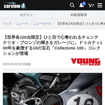
carview!
検索
通知
i
ログイン
ID新規取得
トップ
ニュース
ニューモデル
【世界各100台限定】ひと目で心奪わ
【世界各100台限定】ひと目で心奪われるチェンテ
ナリオ・ブロンゾの輝きをガレージに。ドゥカティ1
00年を象徴する10の宝石「Collezione 100」コレク
ションが登場
2026.06.06 06:10
掲載