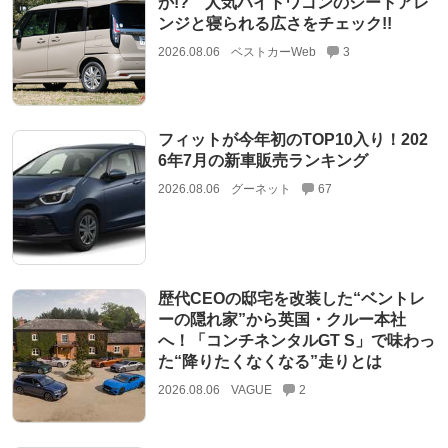
か!? 人気ハイトワゴンのシートアレ
ンジと寝られる広さをチェック!!
2026.08.06
ベストカーWeb
3
フィットが今年初のTOP10入り！202
6年7月の新車販売ランキング
2026.08.06
グーネット
67
歴代CEOの邸宅を改装した“ベントレ
ーの隠れ家”から英国・クルー本社
へ！「コンチネンタルGT S」で味わっ
た“降りたくなくなる”走りとは
2026.08.06
VAGUE
2