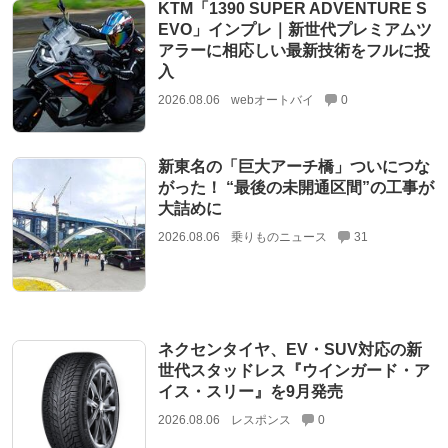
KTM「1390 SUPER ADVENTURE S
EVO」インプレ｜新世代プレミアムツ
アラーに相応しい最新技術をフルに投
入
2026.08.06
webオートバイ
0
新東名の「巨大アーチ橋」ついにつな
がった！ “最後の未開通区間”の工事が
大詰めに
2026.08.06
乗りものニュース
31
ネクセンタイヤ、EV・SUV対応の新
世代スタッドレス『ウインガード・ア
イス・スリー』を9月発売
2026.08.06
レスポンス
0