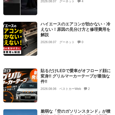
2026.08.07
グーネット
4
ハイエースのエアコンが効かない・冷
えない！原因の見分け方と修理費用を
解説
2026.08.07
グーネット
0
貼るだけLEDで愛車がオフロード顔に
変身!! グリルマーカーテープが最強な
件!!
2026.08.06
ベストカーWeb
2
脆弱な「空のガソリンスタンド」が積