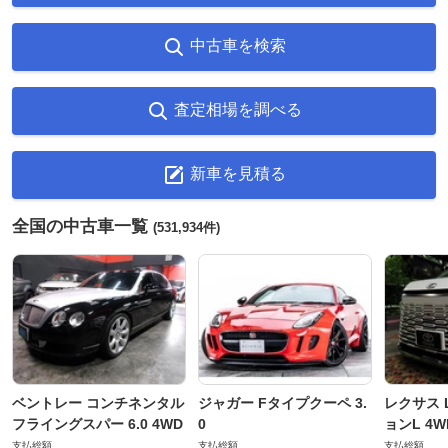
中古車を検索
査定相場を調べる
新車を見積る
全国の中古車一覧
(531,934件)
ベントレー コンチネンタル
ジャガー Fタイプクーペ 3.
レクサス L
フライングスパー 6.0 4WD
0
ョンL 4W
支払総額
支払総額
支払総額