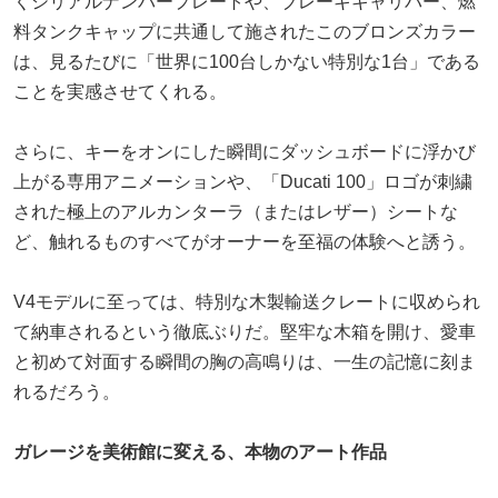
くシリアルナンバープレートや、ブレーキキャリパー、燃
料タンクキャップに共通して施されたこのブロンズカラー
は、見るたびに「世界に100台しかない特別な1台」である
ことを実感させてくれる。
さらに、キーをオンにした瞬間にダッシュボードに浮かび
上がる専用アニメーションや、「Ducati 100」ロゴが刺繍
された極上のアルカンターラ（またはレザー）シートな
ど、触れるものすべてがオーナーを至福の体験へと誘う。
V4モデルに至っては、特別な木製輸送クレートに収められ
て納車されるという徹底ぶりだ。堅牢な木箱を開け、愛車
と初めて対面する瞬間の胸の高鳴りは、一生の記憶に刻ま
れるだろう。
ガレージを美術館に変える、本物のアート作品