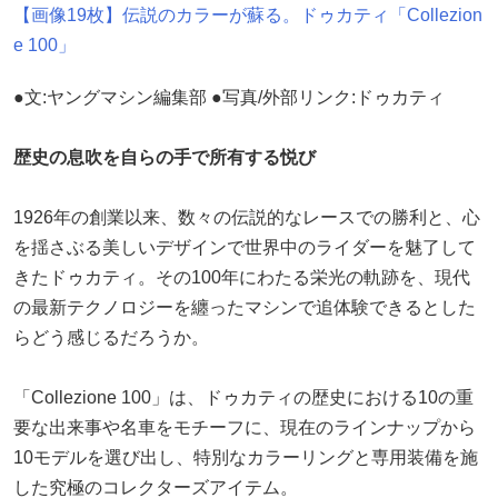
【画像19枚】伝説のカラーが蘇る。ドゥカティ「Collezion
e 100」
●文:ヤングマシン編集部 ●写真/外部リンク:ドゥカティ
歴史の息吹を自らの手で所有する悦び
1926年の創業以来、数々の伝説的なレースでの勝利と、心
を揺さぶる美しいデザインで世界中のライダーを魅了して
きたドゥカティ。その100年にわたる栄光の軌跡を、現代
の最新テクノロジーを纏ったマシンで追体験できるとした
らどう感じるだろうか。
「Collezione 100」は、ドゥカティの歴史における10の重
要な出来事や名車をモチーフに、現在のラインナップから
10モデルを選び出し、特別なカラーリングと専用装備を施
した究極のコレクターズアイテム。