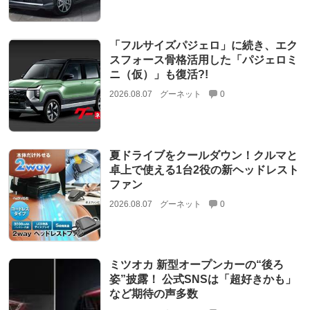
「フルサイズパジェロ」に続き、エク
スフォース骨格活用した「パジェロミ
ニ（仮）」も復活?!
2026.08.07
グーネット
0
夏ドライブをクールダウン！クルマと
卓上で使える1台2役の新ヘッドレスト
ファン
2026.08.07
グーネット
0
ミツオカ 新型オープンカーの“後ろ
姿”披露！ 公式SNSは「超好きかも」
など期待の声多数