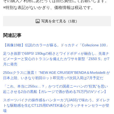
その購入／利用にあたっては自己責任にてお願いします。
※特別な表記がないかぎり、価格情報は税込です。
写真を全て見る（1枚）
関連記事
【画像19枚】伝説のカラーが蘇る。ドゥカティ「Collezione 100」
足つき抜群で68PS! 190kgの軽さとワイドボディが融合し、先進ナ
ビメーターと安心のトラコンを備えたカワサキ新型「Z650 S」が7
月に発売
250ccクラスに激震！ “NEW AGE CRUISER”BENDA＆Morbidelli が
日本上陸、いきなり初回ロット即完売ッ!!次回入荷は7月予定だ
「これ、本当に250cc…？」かつての国産ニーハンの“狂気”を思い
起こさせる2台の黒船【ガレージで酒が呑める75万円のVツイン】
スポーツバイクの操作感をハンターカブ(JA55)で味わう。ダイレク
トな駆動感を生むCT125用EVATEK遠心クラッチキャンセラーが登
場