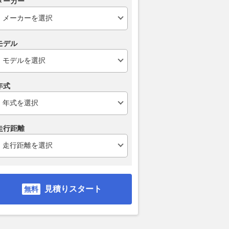
メーカー
モデル
年式
走行距離
見積りスタート