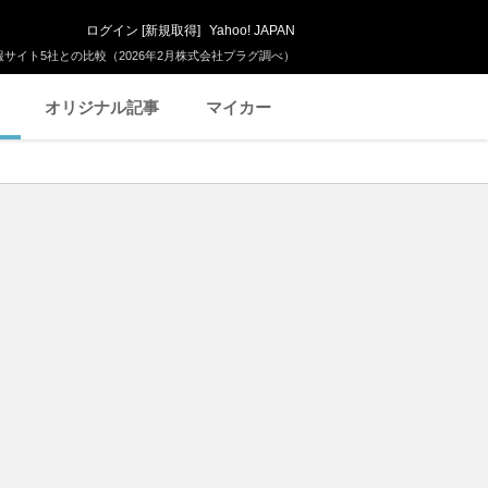
ログイン
[
新規取得
]
Yahoo! JAPAN
サイト5社との比較（2026年2月株式会社プラグ調べ）
オリジナル記事
マイカー