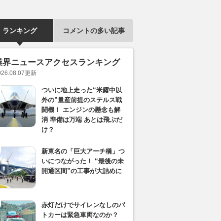
ランキング
コメントの多い記事
業界ニュースアクセスランキング
026.08.07
更新
ついに地上走った“米露中以
外の”量産前提のステルス戦
闘機！ エンジンの懸念も解
消 準備は万端 あとは飛ぶだ
け？
新東名の「巨大アーチ橋」つ
いにつながった！ “最後の未
開通区間”の工事が大詰めに
赤灯だけでサイレンなしのパ
トカーは緊急車両なのか？