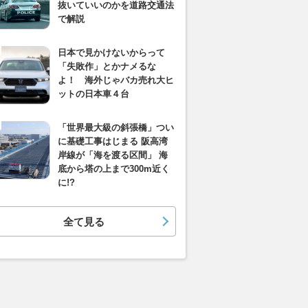
抜いていいのかを道路交通法
で解説
日本で見かけないからって
「失敗作」とかナメるな
よ！ 海外じゃバカ売れ大ヒ
ットの日本車４台
「世界最大級の斜張橋」つい
に基礎工事はじまる 阪高湾
岸線が「海を渡る区間」 海
底から塔の上まで300m近く
に!?
全て見る