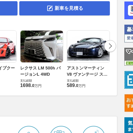
新車を見積る
ロータス 
イプクー
レクサス LM 500h バ
アストンマーティン
エヴォー
ージョンL 4WD
V8 ヴァンテージ スポ
支払総額
ーツシフト
支払総額
支払総額
448
.
0
万円
1698
.
589
.
0
0
万円
万円