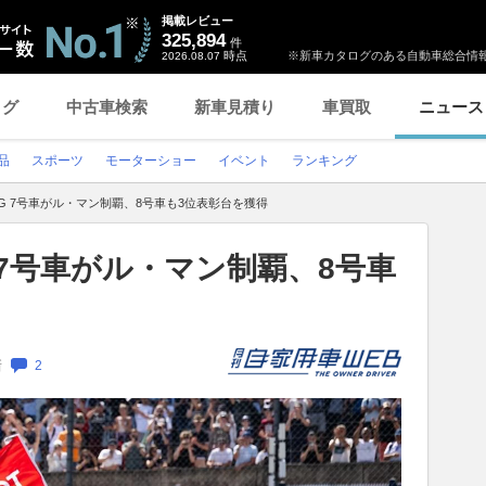
掲載レビュー
325,894
件
時点
※新車カタログのある自動車総合情報
2026.08.07
ログ
中古車検索
新車見積り
車買取
ニュース
品
スポーツ
モーターショー
イベント
ランキング
CING 7号車がル・マン制覇、8号車も3位表彰台を獲得
NG 7号車がル・マン制覇、8号車
新
2