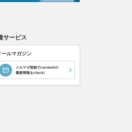
連サービス
メールマガジン
メルマガ登録でcarview!の
最新情報をcheck!