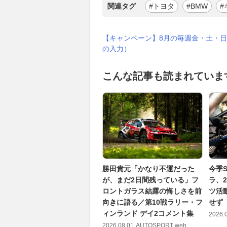
関連タグ
#トヨタ
#BMW
#
【キャンペーン】8月の毎週金・土・日
の入力）
こんな記事も読まれていま
勝田貴元「かなり不運だった
今季
が、まだ2日間残っている」フ
ラ、
ロントガラス結露の悔しさを前
ツ活
向きに語る／第10戦ラリー・フ
せず
ィンランド デイ2コメント集
2026.
2026.08.01
AUTOSPORT web