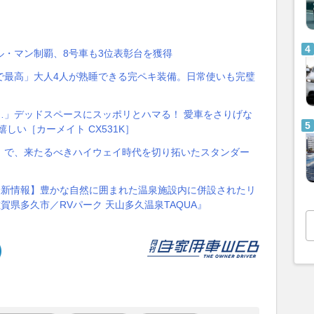
車がル・マン制覇、8号車も3位表彰台を獲得
で最高」大人4人が熟睡できる完ペキ装備。日常使いも完璧
…」デッドスペースにスッポリとハマる！ 愛車をさりげな
しい［カーメイト CX531K］
」で、来たるべきハイウェイ時代を切り拓いたスタンダー
最新情報】豊かな自然に囲まれた温泉施設内に併設されたリ
賀県多久市／RVパーク 天山多久温泉TAQUA』