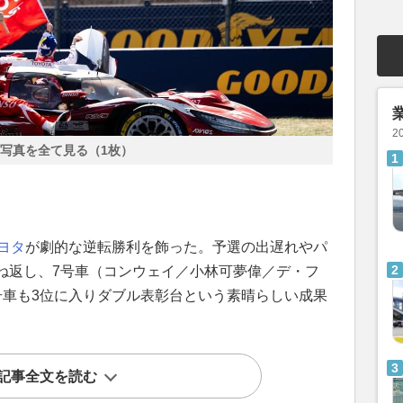
2
写真を全て見る（1枚）
ヨタ
が劇的な逆転勝利を飾った。予選の出遅れやパ
ね返し、7号車（コンウェイ／小林可夢偉／デ・フ
号車も3位に入りダブル表彰台という素晴らしい成果
記事全文を読む