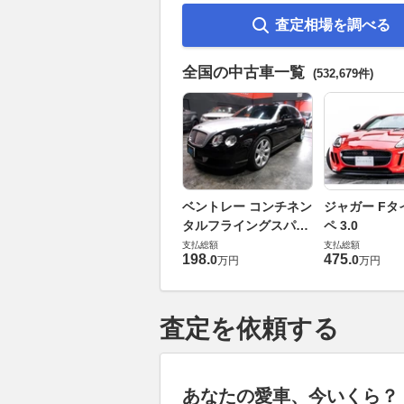
査定相場を調べる
全国の中古車一覧
(532,679件)
ベントレー コンチネン
ジャガー Fタ
タルフライングスパー
ペ 3.0
6.0 4WD
支払総額
支払総額
198
.
475
.
0
0
万円
万円
査定を依頼する
あなたの愛車、今いくら？