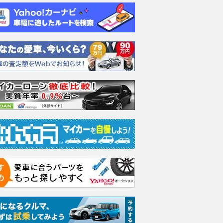
エヴォーラ
ホンダ NSX 3.0
ロールスロイス ゴース
日産 
ラ
ト ロールスロイス ゴ
ック 
支払総額
898
.
0
万円
ースト(第1世代 / RR4)
支払総額
支払総額
905
.
220
.
1
0
万円