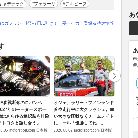
キャデラック
#フェラーリ
#アルピーヌ
あ
はガソリン・軽油7円/L引き！（要マイカー登録＆特定情報
す
申
愛
SF参戦断念のロバンペ
オジェ、ラリー・フィンランド
勝田貴元
2027年のモータースポー
首位走行中に大クラッシュ。幸
し訳ない
動はあらゆる選択肢を排除
い大きな怪我なくチームメイト
した無念
※
「トヨタと話し合う」
にエール「優勝してね！」
ランド 
08.06
motorsport.com 日本版
2026.08.02
motorsport.com 日本版
2026.08.03