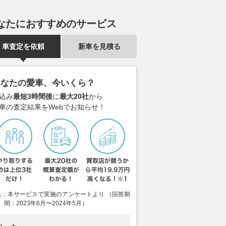
なたにおすすめのサービス
車査定を依頼
新車を見積る
あなたの愛車、今いくら？
込み
最短3時間後
に
最大20社
から
車の査定結果をWebでお知らせ！
「チームには本当に申
未発表のランボルギーニ最新モ
これ誰だよ…
」最終SSで木に激突
デル『レヴエルトSV』がホッ
「チーム移籍
を語る／第10戦フィン
ケンハイムでラップレコードを
バーを当てる
1：本サービスで実施のアンケートより （回答期
最終日コメント集
樹立
結構難問、あ
間：2023年6月〜2024年5月）
きる？
AUTOSPORT web
2026.08.07
AUTOSPORT web
2026.08.07
mot