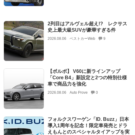
2列目はアルヴェル超え!? レクサス
史上最大級SUVが豪華すぎる件
2026.08.06
ベストカーWeb
9
【ボルボ】 V60に新ラインアップ
「Core B4」新設定と2つの特別仕様
車で商品力を強化
2026.08.06
Auto Prove
0
フォルクスワーゲン「ID. Buzz」日本
導入1周年を記念！限定車発売とドラ
えもんとのスペシャルタイアップを実