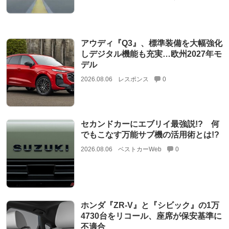
アウディ『Q3』、標準装備を大幅強化
しデジタル機能も充実…欧州2027年モ
デル
2026.08.06
レスポンス
0
セカンドカーにエブリイ最強説!? 何
でもこなす万能サブ機の活用術とは!?
2026.08.06
ベストカーWeb
0
ホンダ『ZR-V』と『シビック』の1万
4730台をリコール、座席が保安基準に
不適合