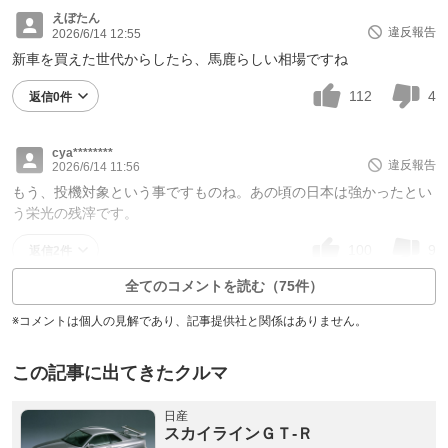
えぼたん
違反報告
2026/6/14 12:55
新車を買えた世代からしたら、馬鹿らしい相場ですね
112
4
返信0件
cya********
違反報告
2026/6/14 11:56
もう、投機対象という事ですものね。あの頃の日本は強かったとい
う栄光の残滓です。
100
9
返信2件
全てのコメントを読む（75件）
※コメントは個人の見解であり、記事提供社と関係はありません。
この記事に出てきたクルマ
日産
スカイラインＧＴ‐Ｒ