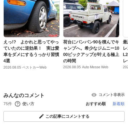
えっ!? よかれと思ってやっ
荷台にバンバン90を積んでキ
最
ていたのに逆効果！ 実は愛
ャンプへ。希少なジムニー10
レ
車をダメにするうっかり習慣
00ピックアップが叶える極上
L
4選
の時間
レ
2026.08.05
Auto Messe Web
20
2026.08.05
ベストカーWeb
みんなのコメント
コメント非表示
75件
使い方
おすすめ順
新着順
この記事にコメントする