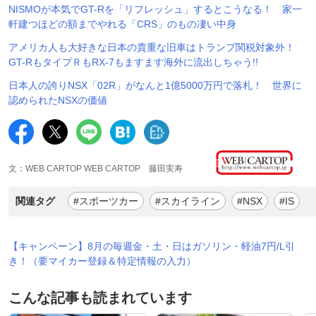
NISMOが本気でGT-Rを「リフレッシュ」するとこうなる！ 家一
軒建つほどの額までやれる「CRS」のもの凄い中身
アメリカ人も大好きな日本の貴重な旧車はトランプ関税対象外！
GT-RもタイプＲもRX-7もますます海外に流出しちゃう!!
日本人の誇りNSX「02R」がなんと1億5000万円で落札！ 世界に
認められたNSXの価値
文：WEB CARTOP WEB CARTOP 藤田実寿
関連タグ
#スポーツカー
#スカイライン
#NSX
#IS
【キャンペーン】8月の毎週金・土・日はガソリン・軽油7円/L引
き！（要マイカー登録＆特定情報の入力）
こんな記事も読まれています