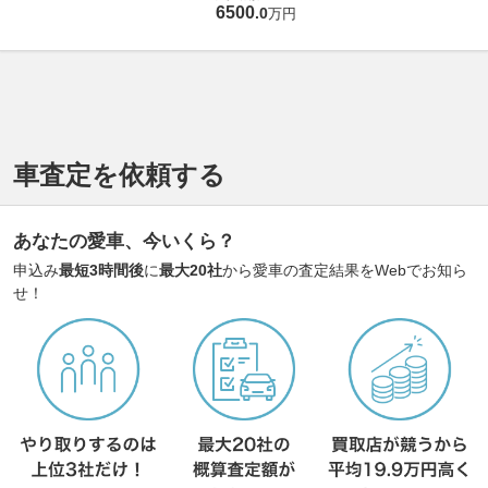
6500
.
0
万円
車査定を依頼する
あなたの愛車、今いくら？
申込み
最短3時間後
に
最大20社
から愛車の査定結果をWebでお知ら
せ！