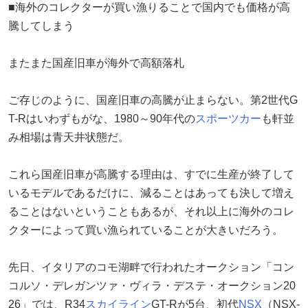
■海外のコレクターが買い漁りることで国内でも価格が高
騰してしまう
またまた国産旧車が海外で高額落札
ご存じのように、国産旧車の高騰が止まらない。第2世代G
T-Rはいわずもがな、1980～90年代の
スポーツカー
も軒並
み相場は青天井状態だ。
これら国産旧車が高騰する理由は、すでに生産が終了して
いるモデルであるだけに、減ることはあっても決して増え
ることはないということもあるが、それ以上に海外のコレ
クターによって買い漁られていることが大きいだろう。
先日、イタリアのコモ湖畔で行われたオークション「コン
コルソ・デレガンツァ・ヴィラ・デステ・オークション20
26」では、R34
スカイライン
GT-Rが5台、初代
NSX
（NSX-