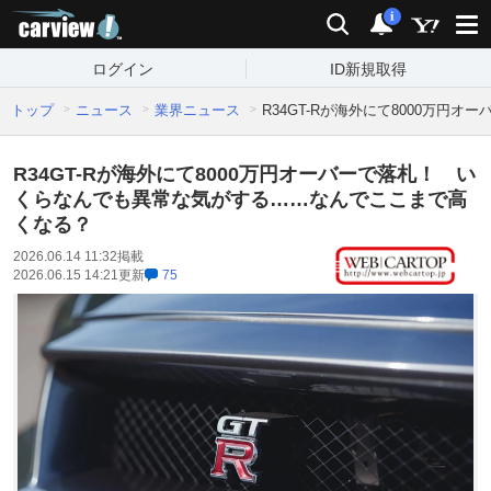
carview!
検索
通知
i
ログイン
ID新規取得
トップ
ニュース
業界ニュース
R34GT-Rが海外にて8000万
R34GT-Rが海外にて8000万円オーバーで落札！ い
くらなんでも異常な気がする……なんでここまで高
くなる？
2026.06.14 11:32
掲載
2026.06.15 14:21
更新
75