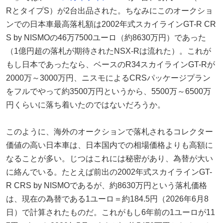
RとタイプS）が2台出品された。ちなみにこのオークショ
ンでの日本車最高落札額は2002年式スカイラインGT-R CR
S by NISMOの46万7500ユーロ（約8630万円）であった
（1億円超の落札が期待されたNSX-Rは流れた）。これが
もし日本であったなら、ベースのR34スカイラインGT-Rが
2000万～3000万円、ニスモによるCRSパッケージプラン
をフルでやって約3500万円というから、5500万～6500万
円くらいに落ち着いたのではないだろうか。
このように、海外のオークションで落札されるコレクター
価値の高い日本車は、日本国内での相場価格よりも高額に
なることが多い。じつはこれには秘密があり、為替が大い
に絡んでいる。たとえば前出の2002年式スカイラインGT-
R CRS by NISMOであるが、約8630万円という落札価格
は、現在の為替である1ユーロ＝約184.5円（2026年6月8
日）で計算されたものだ。これがもし6年前の1ユーロが11