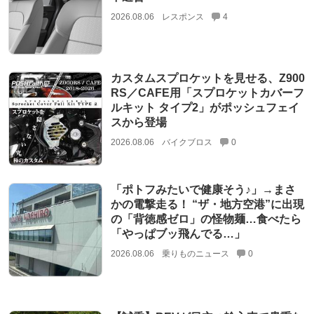
2026.08.06
レスポンス
4
カスタムスプロケットを見せる、Z900
RS／CAFE用「スプロケットカバーフ
ルキット タイプ2」がポッシュフェイ
スから登場
2026.08.06
バイクブロス
0
「ポトフみたいで健康そう♪」→まさ
かの電撃走る！ “ザ・地方空港”に出現
の「背徳感ゼロ」の怪物麺…食べたら
「やっぱブッ飛んでる…」
2026.08.06
乗りものニュース
0