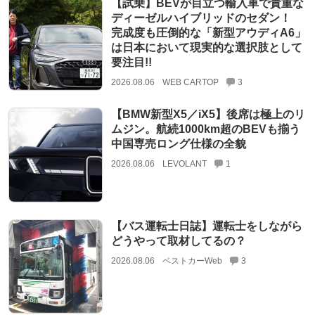
【試乗】BEVが目立つ輸入車で貴重な
ディーゼルハイブリッドのセダン！
完成度も圧倒的な「新型アウディA6」
は日本において現実的な選択肢として
要注目!!
2026.08.06
WEB CARTOP
3
【BMW新型X5／iX5】後席は極上のリ
ムジン。航続1000km超のBEVも揃う
中国専売ロング仕様の全貌
2026.08.06
LEVOLANT
1
【バス運転士日誌】運転士をしながら
どうやって取材してるの？
2026.08.06
ベストカーWeb
3