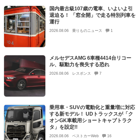
国内最古級107歳の電車、いよいよ引
退迫る！ 「窓全開」で走る特別列車を
運行
2026.08.06
乗りものニュース
1
メルセデスAMG 6車種4414台リコー
ル、駆動力を喪失する恐れ
2026.08.06
レスポンス
7
乗用車・SUVの電動化と重量増に対応
する新モデル！ UDトラックスが「ク
オンGK車載用ショートキャブトラク
タ」を設定!!
2026.08.06
ベストカーWeb
16