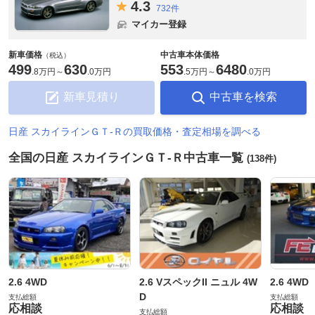
4.
3
732件
マイカー登録
新車価格
中古車本体価格
（税込）
499
630
553
6480
.
8万円
～
.
0万円
.
5万円
～
.
0万円
新車見積り
中古車を検索
日産 スカイラインＧＴ‐Ｒの買取価格・査定相場を調べる
全国の日産 スカイラインＧＴ‐Ｒ中古車一覧
(138件)
2.6 4WD
2.6 VスペックII ニュル 4W
2.6 4WD
D
支払総額
支払総額
応相談
応相談
支払総額