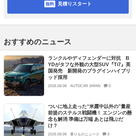
見積りスタート
おすすめのニュース
ランクルやディフェンダーに対抗 B
YDがタフな外観の大型SUV『Ti7』英
国発売 新開発のプラグインハイブリ
ッド採用
2026.08.06
AUTOCAR JAPAN
0
ついに地上走った“米露中以外の”量産
前提のステルス戦闘機！ エンジンの懸
念も解消 準備は万端 あとは飛ぶだ
け？
2026.08.06
乗りものニュース
0