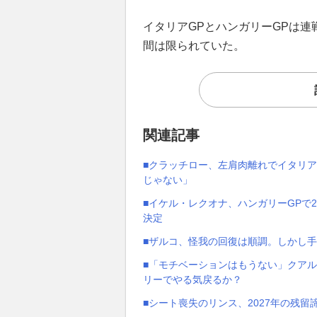
イタリアGPとハンガリーGPは
間は限られていた。
関連記事
■クラッチロー、左肩肉離れでイタリア
じゃない」
■イケル・レクオナ、ハンガリーGPで2
決定
■ザルコ、怪我の回復は順調。しかし
■「モチベーションはもうない」クア
リーでやる気戻るか？
■シート喪失のリンス、2027年の残