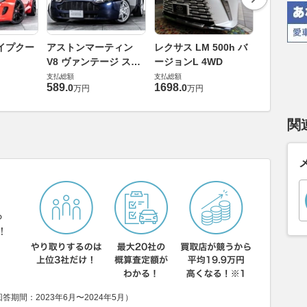
ロールスロ
イプクー
アストンマーティン
レクサス LM 500h バ
ト ロール
V8 ヴァンテージ スポ
ージョンL 4WD
ースト(第1
支払総額
ーツシフト
支払総額
支払総額
905
.
1
万円
589
.
1698
.
0
0
万円
万円
関
ら
！
期間：2023年6月〜2024年5月）