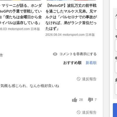
・マリーニが語る、ホンダ
【MotoGP】波乱万丈の前半戦
【Moto
otoGPの予選で苦戦してい
を過ごしたマルケス兄弟。兄マ
デゲルが
由「僕たちは金曜日から全
ルクは「バルセロナでの事故が
GP欠場
ライバルは温存している」
なければ、弟がランク首位だっ
代役とし
たはず」
08.03
motorsport.com 日本版
2026.07.31
2026.08.04
motorsport.com 日本版
コメントを非表示にする
方
おすすめ順
新着順
違反報告
て気概も感じられ、なんか格好良いね
28
7
違反報告