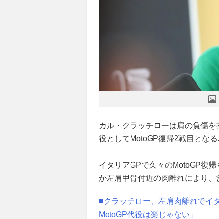
カル・クラッチローは肩の負傷を
役としてMotoGP復帰2戦目と
イタリアGPで久々のMotoGP
か左肩甲骨付近の肉離れにより、
■クラッチロー、左肩肉離れでイ
MotoGP代役は楽じゃない」