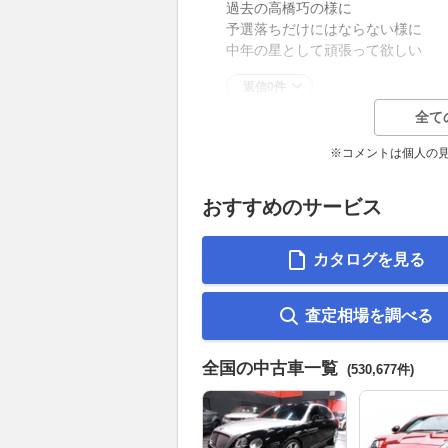
過去の高橋巧の様に
予選落ちだけにはならない様に
中年の星として頑張って欲しい
返信0件
全て
※コメントは個人の
おすすめのサービス
カタログを見る
査定相場を調べる
全国の中古車一覧
(530,677件)