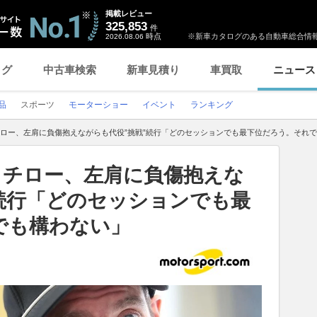
掲載レビュー
325,853
件
時点
※新車カタログのある自動車総合情報
2026.08.06
ログ
中古車検索
新車見積り
車買取
ニュース
品
スポーツ
モーターショー
イベント
ランキング
ッチロー、左肩に負傷抱えながらも代役”挑戦”続行「どのセッションでも最下位だろう。それ
ラッチロー、左肩に負傷抱えな
続行「どのセッションでも最
でも構わない」