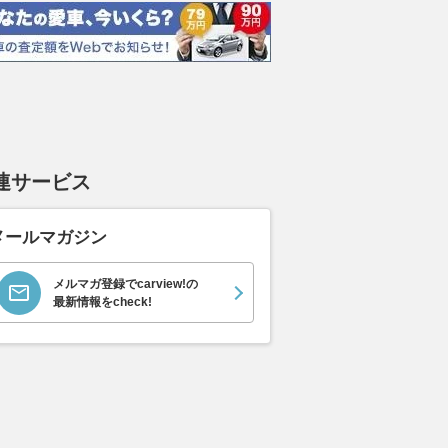
イス ゴース
ホンダ NSX 3.0
日産 エルグランド 3.5
日産 
スロイス ゴ
VIP パワーシートパッ
ック 
支払総額
898
.
0
万円
世代 / RR4)
ケージ
支払総額
支払総額
684
.
220
.
0
0
万円
連サービス
メールマガジン
メルマガ登録でcarview!の
最新情報をcheck!