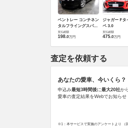
ベントレー コンチネン
ジャガー Fタ
タルフライングスパー
ペ 3.0
6.0 4WD
支払総額
支払総額
198
.
475
.
0
0
万円
万円
査定を依頼する
あなたの愛車、今いくら？
申込み
最短3時間後
に
最大20社
か
愛車の査定結果をWebでお知らせ
※1：本サービスで実施のアンケートより （回答