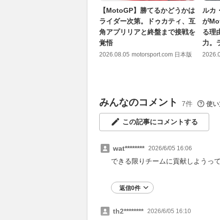
【MotoGP】勝てるかどうかは
ルカ
ライダー次第。ドゥカティ、互
がM
角アプリリアと終盤まで接戦を
る理
覚悟
力。
2026.08.05
motorsport.com 日本版
2026.
みんなのコメント
7件
使い
この記事にコメントする
wat********
2026/6/05 16:06
できる限りチームに貢献しようっ
返信0件
th2********
2026/6/05 16:10