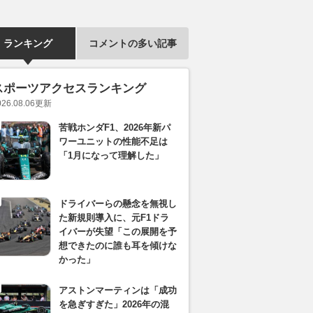
ランキング
コメントの多い記事
スポーツアクセスランキング
026.08.06
更新
苦戦ホンダF1、2026年新パ
ワーユニットの性能不足は
「1月になって理解した」
ドライバーらの懸念を無視し
た新規則導入に、元F1ドラ
イバーが失望「この展開を予
想できたのに誰も耳を傾けな
かった」
アストンマーティンは「成功
を急ぎすぎた」2026年の混