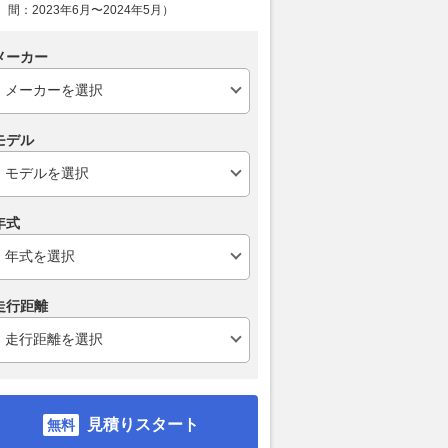
間：2023年6月〜2024年5月）
GP】フェルミン・アル
【MotoGP】KTM、マーベリッ
思えばデビュ
夏休み明けのイギリス
ク・ビニャーレスのイギリス
った……“当面
メーカー
。イケル・レクオナが
GP欠場を発表。代役はポル・
フォーミュラ
て出場へ
エスパルガロ
終えた野中誠
多いなと（笑
motorsport.com 日本版
2026.08.05
motorsport.com 日本版
2026.07.31
mot
モデル
年式
走行距離
見積りスタート