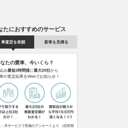
なたにおすすめのサービス
車査定を依頼
新車を見積る
あなたの愛車、今いくら？
込み
最短3時間後
に
最大20社
から
車の査定結果をWebでお知らせ！
1：本サービスで実施のアンケートより （回答期