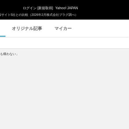
ログイン
[
新規取得
]
Yahoo! JAPAN
サイト5社との比較（2026年2月株式会社プラグ調べ）
オリジナル記事
マイカー
でも構わない」