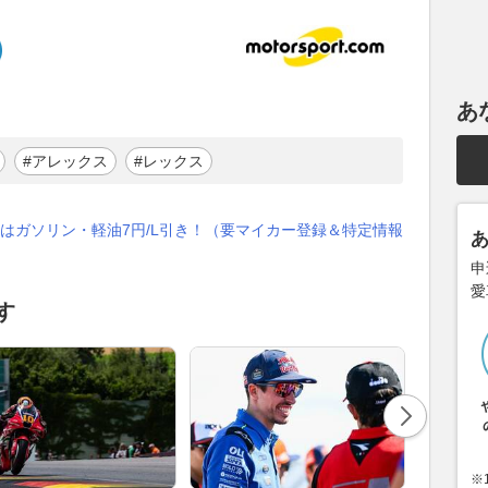
あ
#アレックス
#レックス
はガソリン・軽油7円/L引き！（要マイカー登録＆特定情報
申
愛
す
※