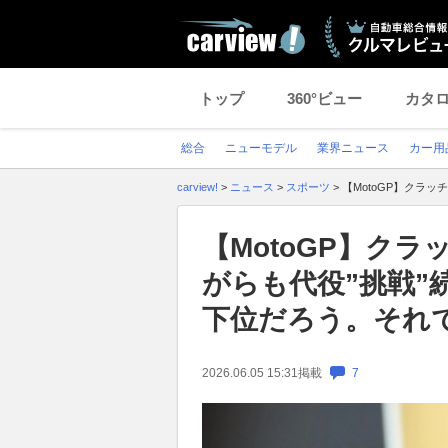
トップ
360°ビュー
カタ
総合
ニューモデル
業界ニュース
カー用
carview!
>
ニュース
>
スポーツ
>
【MotoGP】クラ
【MotoGP】ク
がらも代役”挑戦”
下位だろう。それ
2026.06.05 15:31
掲載
7