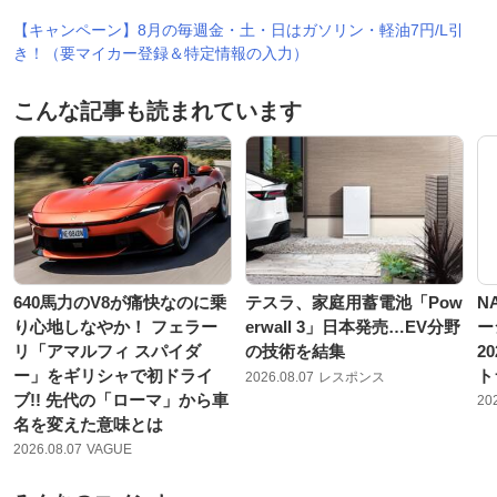
【キャンペーン】8月の毎週金・土・日はガソリン・軽油7円/L引
き！（要マイカー登録＆特定情報の入力）
こんな記事も読まれています
640馬力のV8が痛快なのに乗
テスラ、家庭用蓄電池「Pow
N
り心地しなやか！ フェラー
erwall 3」日本発売…EV分野
ー
リ「アマルフィ スパイダ
の技術を結集
2
ー」をギリシャで初ドライ
ト
2026.08.07
レスポンス
ブ!! 先代の「ローマ」から車
20
名を変えた意味とは
2026.08.07
VAGUE