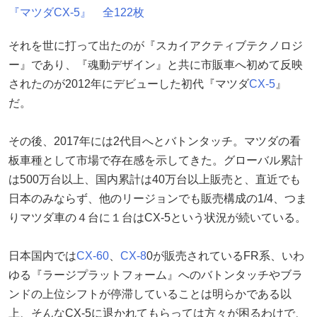
『マツダCX-5』 全122枚
それを世に打って出たのが『スカイアクティブテクノロジ
ー』であり、『魂動デザイン』と共に市販車へ初めて反映
されたのが2012年にデビューした初代『マツダ
CX-5
』
だ。
その後、2017年には2代目へとバトンタッチ。マツダの看
板車種として市場で存在感を示してきた。グローバル累計
は500万台以上、国内累計は40万台以上販売と、直近でも
日本のみならず、他のリージョンでも販売構成の1/4、つま
りマツダ車の４台に１台はCX-5という状況が続いている。
日本国内では
CX-60
、
CX-8
0が販売されているFR系、いわ
ゆる『ラージプラットフォーム』へのバトンタッチやブラ
ンドの上位シフトが停滞していることは明らかである以
上、そんなCX-5に退かれてもらっては方々が困るわけで、