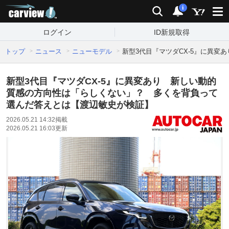
carview!
検索
通知
i
ログイン
ID新規取得
トップ
ニュース
ニューモデル
新型3代目『マツダCX-5』に異
新型3代目『マツダCX-5』に異変あり 新しい動的
質感の方向性は「らしくない」？ 多くを背負って
選んだ答えとは【渡辺敏史が検証】
2026.05.21 14:32
掲載
2026.05.21 16:03
更新