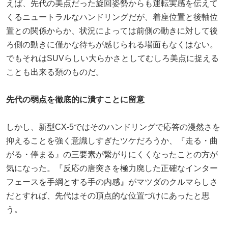
えば、先代の美点だった旋回姿勢からも運転実感を伝えて
くるニュートラルなハンドリングだが、着座位置と後軸位
置との関係からか、状況によっては前側の動きに対して後
ろ側の動きに僅かな待ちが感じられる場面もなくはない。
でもそれはSUVらしい大らかさとしてむしろ美点に捉える
ことも出来る類のものだ。
先代の弱点を徹底的に潰すことに留意
しかし、新型CX-5ではそのハンドリングで応答の漫然さを
抑えることを強く意識しすぎたツケだろうか、『走る・曲
がる・停まる』の三要素が繋がりにくくなったことの方が
気になった。『反応の唐突さを極力廃した正確なインター
フェースを手綱とする手の内感』がマツダのクルマらしさ
だとすれば、先代はその頂点的な位置づけにあったと思
う。