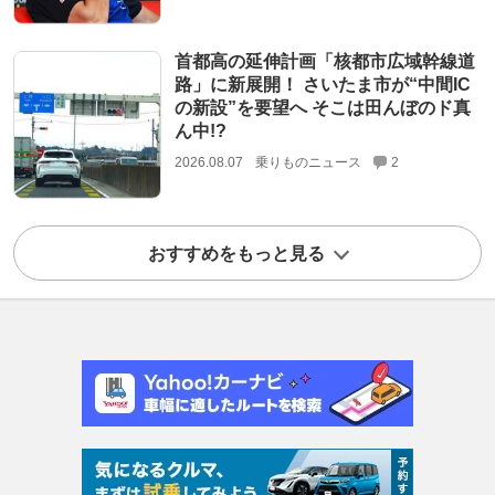
首都高の延伸計画「核都市広域幹線道
路」に新展開！ さいたま市が“中間IC
の新設”を要望へ そこは田んぼのド真
ん中!?
2026.08.07
乗りものニュース
2
おすすめをもっと見る