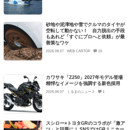
砂地や泥濘地や雪でクルマのタイヤが
空転して動かない！ 自力脱出の手段
もあれど「すぐにプロへと依頼」が最
善策なワケ
2026.08.07
WEB CARTOP
16
カワサキ「Z250」2027年モデル登場
精悍なイメージを強調する新色採用
2026.08.07
くるまのニュース
1
スシロー×トヨタGRのコラボが「激ア
ツ」と話題に！ SNSではGRミニカー