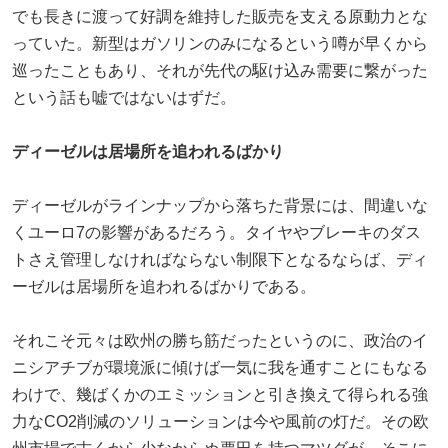
でも長きに渡って好調を維持した販売を支える原動力とな
っていた。新型はガソリンのみになるという噂が早くから
巡ったこともあり、それが先代の駆け込み需要に繋がった
という話も嘘ではないはずだ。
ディーゼルは居場所を追われるばかり
ディーゼルがラインナップから落ちた背景には、間違いな
くユーロ7の影響があるだろう。タイヤやブレーキのダス
トさえ管理しなければならない制限下となるならば、ディ
ーゼルは居場所を追われるばかりである。
それこそ元々は欧州の勝ち筋だったというのに、政治のイ
ニシアチブが環境派に傾けば一気に我を通すことにもなる
わけで、幾ばくかのエミッションと引き換えて得られる強
力なCO2削減のソリューションは今や風前の灯だ。その欧