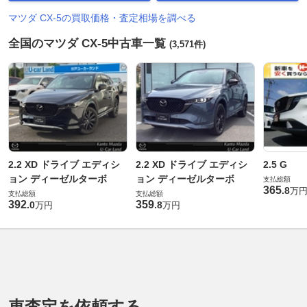
マツダ CX-5の買取価格・査定相場を調べる
全国のマツダ CX-5中古車一覧
(3,571件)
2.2 XD ドライブ エディシ
2.2 XD ドライブ エディシ
2.5 G
ョン ディーゼルターボ
ョン ディーゼルターボ
支払総額
365
.
8
万
支払総額
支払総額
392
359
.
0
.
8
万円
万円
車査定を依頼する