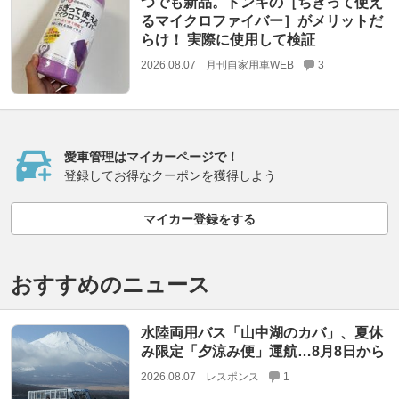
つでも新品。ドンキの［ちぎって使え
るマイクロファイバー］がメリットだ
らけ！ 実際に使用して検証
2026.08.07
月刊自家用車WEB
3
愛車管理はマイカーページで！
登録してお得なクーポンを獲得しよう
マイカー登録をする
おすすめのニュース
水陸両用バス「山中湖のカバ」、夏休
み限定「夕涼み便」運航…8月8日から
2026.08.07
レスポンス
1