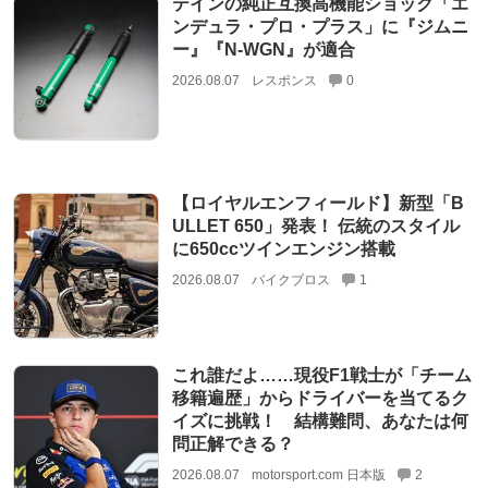
テインの純正互換高機能ショック「エ
ンデュラ・プロ・プラス」に『ジムニ
ー』『N-WGN』が適合
2026.08.07
レスポンス
0
【ロイヤルエンフィールド】新型「B
ULLET 650」発表！ 伝統のスタイル
に650ccツインエンジン搭載
2026.08.07
バイクブロス
1
これ誰だよ……現役F1戦士が「チーム
移籍遍歴」からドライバーを当てるク
イズに挑戦！ 結構難問、あなたは何
問正解できる？
2026.08.07
motorsport.com 日本版
2