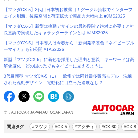
【マツダCX-5】3代目日本初お披露目！グーグル搭載でインターフ
ェイス刷新、後席空間＆荷室拡大で商品力大幅向上 #JMS2025
【マツダCX-5】新型は魂動デザインの最終段階？絶対に必要！と社
長直訴で実現したキャラクターラインとは #JMS2025
【マツダCX-5】日本導入は今春から！新開発塗装色『ネイビーブル
ーマイカ』も初公開 #TAS2026
新型『マツダCX-5』に新色を採用した理由と意義 キーワードは高
解像度化 どの国の光でもネイビーに見えるように
3代目新型 マツダCX-5（1） 欧州では同社最多販売モデル 洗練
された魂動デザイン 電動化に目立った進展なし？
文：AUTOCAR JAPAN AUTOCAR JAPAN
関連タグ
#マツダ
#CX-5
#アクティ
#CX-60
#CX-8