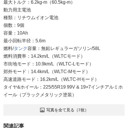
最大トルク：6.2kg-m（60.5kg-m）
動力用主電池
種類：リチウムイオン電池
個数：9個
容量：10Ah
最小回転半径：5.6m
燃料/
タンク
容量：無鉛レギュラーガソリン/58L
燃料消費率：14.2km/L（WLTCモード）
市街地モード：10.9km/L（WLTC-Lモード）
郊外モード：14.4km/L（WLTC-Mモード）
高速道路モード：16.2km/L（WLTC-Hモード）
タイヤ&ホイール：225/55R19 99V & 19×7インチアルミホ
イール（ブラックメタリック塗装）
写真を全て見る（7枚）
関連記事