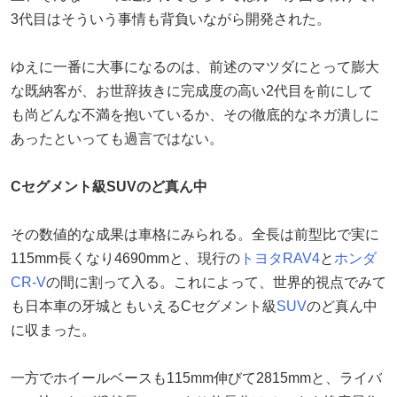
3代目はそういう事情も背負いながら開発された。
ゆえに一番に大事になるのは、前述のマツダにとって膨大
な既納客が、お世辞抜きに完成度の高い2代目を前にして
も尚どんな不満を抱いているか、その徹底的なネガ潰しに
あったといっても過言ではない。
Cセグメント級SUVのど真ん中
その数値的な成果は車格にみられる。全長は前型比で実に
115mm長くなり4690mmと、現行の
トヨタ
RAV4
と
ホンダ
CR-V
の間に割って入る。これによって、世界的視点でみて
も日本車の牙城ともいえるCセグメント級
SUV
のど真ん中
に収まった。
一方でホイールベースも115mm伸びて2815mmと、ライバ