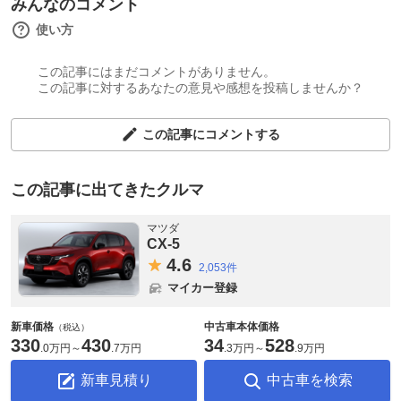
みんなのコメント
使い方
この記事にはまだコメントがありません。
この記事に対するあなたの意見や感想を投稿しませんか？
この記事にコメントする
この記事に出てきたクルマ
マツダ
CX-5
4.
6
2,053件
マイカー登録
新車価格
中古車本体価格
（税込）
330
430
34
528
.
0万円
～
.
7万円
.
3万円
～
.
9万円
新車見積り
中古車を検索