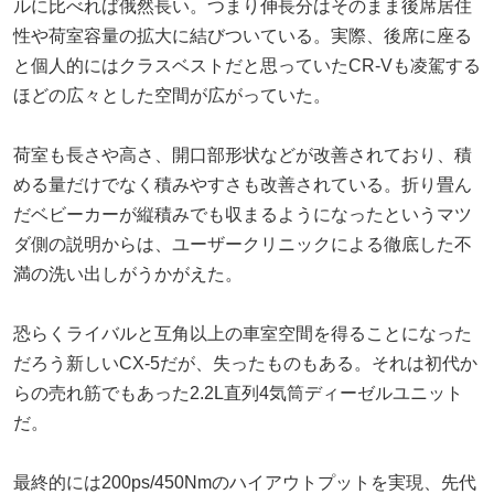
ルに比べれば俄然長い。つまり伸長分はそのまま後席居住
性や荷室容量の拡大に結びついている。実際、後席に座る
と個人的にはクラスベストだと思っていたCR-Vも凌駕する
ほどの広々とした空間が広がっていた。
荷室も長さや高さ、開口部形状などが改善されており、積
める量だけでなく積みやすさも改善されている。折り畳ん
だベビーカーが縦積みでも収まるようになったというマツ
ダ側の説明からは、ユーザークリニックによる徹底した不
満の洗い出しがうかがえた。
恐らくライバルと互角以上の車室空間を得ることになった
だろう新しいCX-5だが、失ったものもある。それは初代か
らの売れ筋でもあった2.2L直列4気筒ディーゼルユニット
だ。
最終的には200ps/450Nmのハイアウトプットを実現、先代