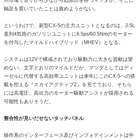
州市場で古くから少なからぬ票田を持つマツダが、そこに
軸足を置いていたことは責めようがない。
というわけで、新型CX-5の主力ユニットとなるのは、2.5L
直列4気筒のガソリンユニットに6.5ps/60.5Nmのモーター
を付与したマイルドハイブリッド（MHEV）となる。
システムは12Vで構成されており駆動力に大きな貢献は望
めない、文字どおりのマイルドだが、マツダとしてはディ
ーゼルに代替する高効率ユニットは来年にこのCX-5への搭
載を控える『スカイアクティブZ』を充てており、そちら
には高電圧、高出力のモーター駆動アシストが採用される
可能性もありそうだ。
整合性が見いだせないタッチパネル
操作系のインターフェース及びインフォテインメントは中