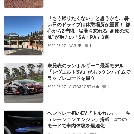
「もう帰りたくない」と思うかも... 暑
い日のドライブは休憩場所が重要！ 都
心から2時間、猛暑を忘れる“高原の涼
風”が魅力の「SA・PA」3選
2026.08.07
VAGUE
1
未発表のランボルギーニ最新モデル
『レヴエルトSV』がホッケンハイムで
ラップレコードを樹立
2026.08.07
AUTOSPORT web
1
ベントレー初のEV『トルカル』、「キ
ュレーションエンジン」搭載…4つの
モードで車内体験を最適化