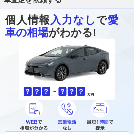
個人情報
入力なし
で
愛
車の相場
がわかる!