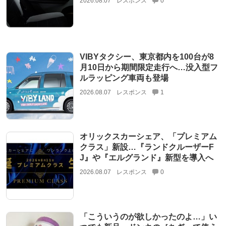
2026.08.07
レスポンス
0
VIBYタクシー、東京都内を100台が8
月10日から期間限定走行へ…没入型フ
ルラッピング車両も登場
2026.08.07
レスポンス
1
オリックスカーシェア、「プレミアム
クラス」新設…『ランドクルーザーF
J』や『エルグランド』新型を導入へ
2026.08.07
レスポンス
0
「こういうのが欲しかったのよ…」い