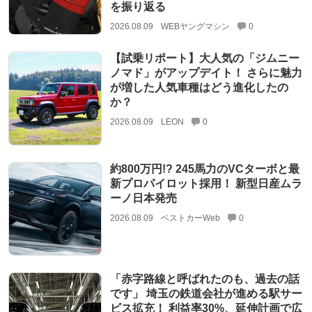
を振り返る
2026.08.09
WEBヤングマシン
0
【試乗リポート】大人気の「ジムニー
ノマド」がアップデイト！ さらに魅力
が増した人気車種はどう進化したの
か？
2026.08.09
LEON
0
約800万円!? 245馬力のVCターボと最
新プロパイロット採用！ 新型日産ムラ
ーノ日本発売
2026.08.09
ベストカーWeb
0
「赤字路線と呼ばれたのも、過去の話
です」 埼玉の鉄道会社が進める駅サー
ビス拡充！ 利益率30%、延伸計画で広