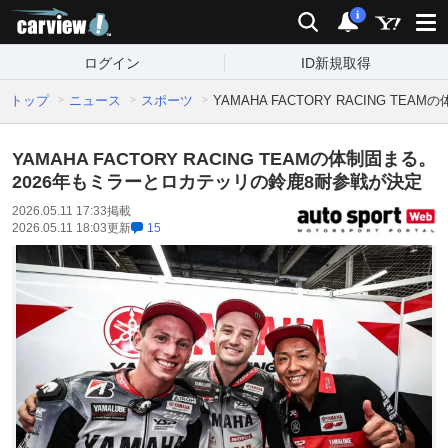
carview!
検索
通知
i
ログイン
ID新規取得
トップ
ニュース
スポーツ
YAMAHA FACTORY RACING 
YAMAHA FACTORY RACING TEAMの体制固まる。
2026年もミラーとロカテッリの鈴鹿8耐参戦が決定
2026.05.11 17:33
掲載
2026.05.11 18:03
更新
15