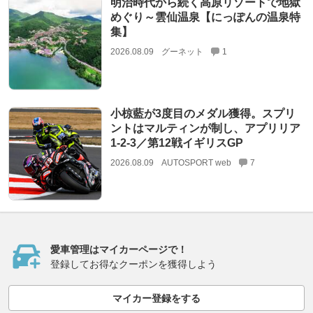
明治時代から続く高原リゾートで地獄
めぐり～雲仙温泉【にっぽんの温泉特
集】
2026.08.09
グーネット
1
小椋藍が3度目のメダル獲得。スプリ
ントはマルティンが制し、アプリリア
1-2-3／第12戦イギリスGP
2026.08.09
AUTOSPORT web
7
愛車管理はマイカーページで！
登録してお得なクーポンを獲得しよう
マイカー登録をする