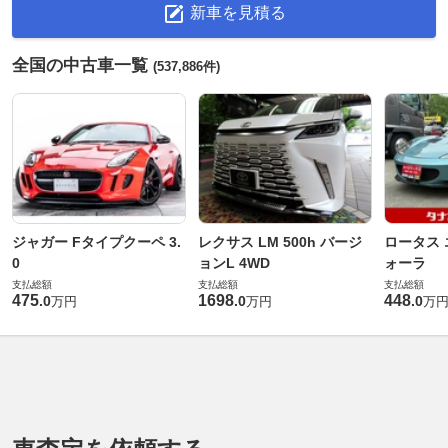
新車を見積る
全国の中古車一覧
(537,886件)
ジャガー Fタイプクーペ 3.
レクサス LM 500h バージ
ロータス 
0
ョンL 4WD
ォーラ
支払総額
支払総額
支払総額
475
1698
448
.
0
.
0
.
0
万円
万円
万