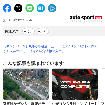
文：AUTOSPORT web
関連タグ
#ミラ
#ルポ
【キャンペーン】8月の毎週金・土・日はガソリン・軽油7円/L引
き！（要マイカー登録＆特定情報の入力）
こんな記事も読まれています
都電はなぜ今も「鋼製ボデ
なぜヨシムラはコンプリート
フ