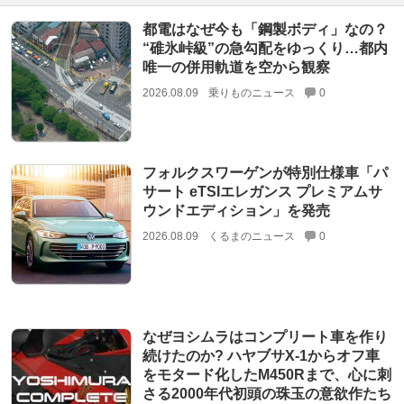
都電はなぜ今も「鋼製ボディ」なの？
“碓氷峠級”の急勾配をゆっくり…都内
唯一の併用軌道を空から観察
2026.08.09
乗りものニュース
0
フォルクスワーゲンが特別仕様車「パ
サート eTSIエレガンス プレミアムサ
ウンドエディション」を発売
2026.08.09
くるまのニュース
0
なぜヨシムラはコンプリート車を作り
続けたのか? ハヤブサX-1からオフ車
をモタード化したM450Rまで、心に刺
さる2000年代初頭の珠玉の意欲作たち