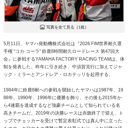
写真を全て見る（1枚）
5月11日、ヤマハ発動機株式会社は『2026 FIM世界耐久選
手権 “コカ·コーラ” 鈴鹿8時間耐久ロードレース 第47回大
会』に参戦するYAMAHA FACTORY RACING TEAMは、体
制を発表した。昨年に引き続き、中須賀克行に加えてジャ
ック・ミラーとアンドレア・ロカテッリを起用する。
1984年に鈴鹿8耐への参戦を開始したヤマハは1987年、19
88年、1990年、1996年に優勝を飾り、その後も2015年か
ら4連覇を達成するなど強豪チームとして知られている名
高きチームだ。2019年の決勝レースは赤旗終了で迎え、ト
ップでチェッカーを受けて暫定表彰式では真ん中に立った