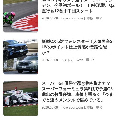
デン、今季初ポール！ 山中琉聖、Q2
直行も12番手中団スタート
2026.08.08
motorsport.com 日本版
0
新型CX-5対フォレスター!! 人気国産S
UVのポイントは上質感か悪路性能
か？
2026.08.08
ベストカーWeb
17
スーパーGT優勝で憑き物も取れた？
スーパーフォーミュラ第8戦で予選Q3
進出の牧野任祐、表情も明るく「今ま
でと違うメンタルで臨めている」
2026.08.08
motorsport.com 日本版
0