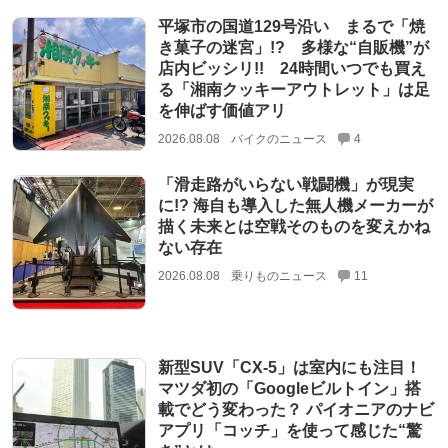
平塚市の国道129号沿い まるで「焼
き菓子の迷宮」!? 多様な“自販機”が
店内ビッシリ!! 24時間いつでも買え
る「湘南クッキーアウトレット」は足
を伸ばす価値アリ
2026.08.08
バイクのニュース
4
「滑走路がいらない戦闘機」が現実
に!? 海自も導入した無人機メーカーが
描く未来とは空戦そのものを変えかね
ない存在
2026.08.08
乗りものニュース
11
新型SUV「CX-5」は室内にも注目！
マツダ初の「Googleビルトイン」搭
載でどう変わった？ パイオニアのナビ
アプリ「コッチ」を使って感じた“驚