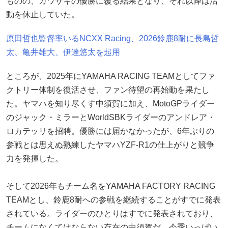
ものの、カワサキの優勝に覆る結果となり、それ以降は活
動を休止していた。
原田哲也監督率いるNCXX Racing、2026鈴鹿8耐に長島哲
太、亀井雄大、伊達悠太を起用
ところが、2025年にYAMAHA RACING TEAMとしてファ
クトリー体制を復活させ、ファン待望の再始動を果たし
た。ヤマハを知り尽くす中須賀に加え、MotoGPライダー
のジャック・ミラーとWorldSBKライダーのアンドレア・
ロカテッリを招聘。優勝には届かなかったが、6年ぶりの
参戦とは思えぬ熟練したヤマハYZF-R1の仕上がりと競争
力を発揮した。
そして2026年もチーム名をYAMAHA FACTORY RACING
TEAMとし、鈴鹿8耐への参戦を継続することがすでに発表
されている。ライダーのひとりはすでに発表されており、
チームになくてはならない存在の中須賀だ。今季いっぱい