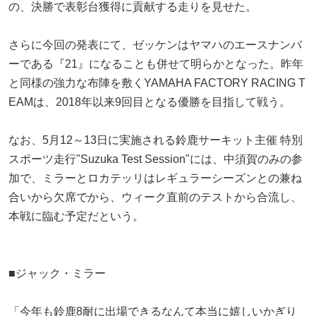
の、決勝で表彰台獲得に貢献する走りを見せた。
さらに今回の発表にて、ゼッケンはヤマハのエースナンバ
ーである『21』になることも併せて明らかとなった。昨年
と同様の強力な布陣を敷くYAMAHA FACTORY RACING T
EAMは、2018年以来9回目となる優勝を目指して戦う。
なお、5月12～13日に実施される鈴鹿サーキット主催 特別
スポーツ走行"Suzuka Test Session"には、中須賀のみの参
加で、ミラーとロカテッリはレギュラーシーズンとの兼ね
合いから欠席でから、ウィーク直前のテストから合流し、
本戦に臨む予定だという。
■ジャック・ミラー
「今年も鈴鹿8耐に出場できるなんて本当に嬉しいかぎり