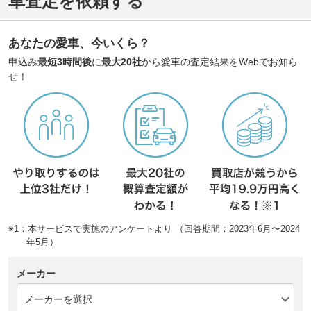
車査定を依頼する
あなたの愛車、今いくら？
申込み
最短3時間後
に
最大20社
から愛車の査定結果をWebでお知ら
せ！
※1：本サービスで実施のアンケートより （回答期間：2023年6月〜2024
年5月）
メーカー