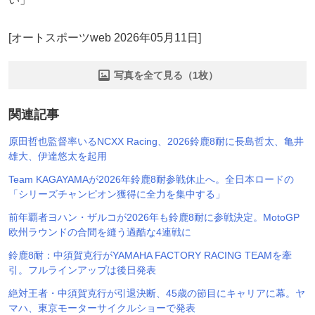
[オートスポーツweb 2026年05月11日]
写真を全て見る（1枚）
関連記事
原田哲也監督率いるNCXX Racing、2026鈴鹿8耐に長島哲太、亀井
雄大、伊達悠太を起用
Team KAGAYAMAが2026年鈴鹿8耐参戦休止へ。全日本ロードの
「シリーズチャンピオン獲得に全力を集中する」
前年覇者ヨハン・ザルコが2026年も鈴鹿8耐に参戦決定。MotoGP
欧州ラウンドの合間を縫う過酷な4連戦に
鈴鹿8耐：中須賀克行がYAMAHA FACTORY RACING TEAMを牽
引。フルラインアップは後日発表
絶対王者・中須賀克行が引退決断、45歳の節目にキャリアに幕。ヤ
マハ、東京モーターサイクルショーで発表