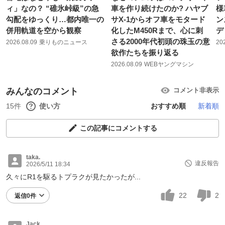
ィ」なの？ “碓氷峠級”の急
車を作り続けたのか? ハヤブ
様
勾配をゆっくり…都内唯一の
サX-1からオフ車をモタード
ン
併用軌道を空から観察
化したM450Rまで、心に刺
デ
さる2000年代初頭の珠玉の意
2026.08.09
乗りものニュース
20
欲作たちを振り返る
2026.08.09
WEBヤングマシン
みんなのコメント
コメント非表示
15件
使い方
おすすめ順
新着順
この記事にコメントする
taka.
違反報告
2026/5/11 18:34
久々にR1を駆るトプラクが見たかったが...
22
2
返信0件
Jack