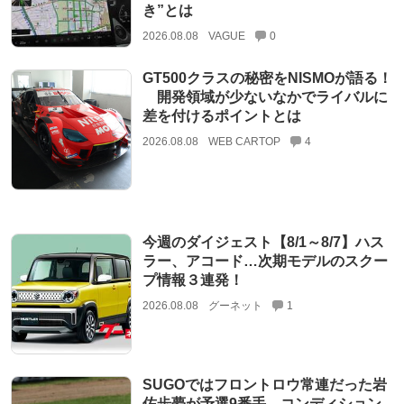
き”とは
2026.08.08
VAGUE
0
GT500クラスの秘密をNISMOが語る！
開発領域が少ないなかでライバルに
差を付けるポイントとは
2026.08.08
WEB CARTOP
4
今週のダイジェスト【8/1～8/7】ハス
ラー、アコード…次期モデルのスクー
プ情報３連発！
2026.08.08
グーネット
1
SUGOではフロントロウ常連だった岩
佐歩夢が予選9番手。コンディション