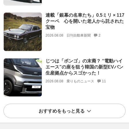
連載「銀幕の名車たち」0.5ミリ × 117
クーペ 心を開いた老人から託された
宝物
2026.08.08
日刊自動車新聞
2
じつは「ボンゴ」の末裔？ “電動ハイ
エース”の座を狙う韓国の新型EVバン
生産拠点からスゴかった！
2026.08.08
乗りものニュース
11
おすすめをもっと見る