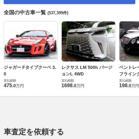
全国の中古車一覧
(537,399件)
ジャガー Fタイプクーペ 3.
レクサス LM 500h バージ
ベントレ
0
ョンL 4WD
フライングス
支払総額
支払総額
支払総額
475
1698
198
.
0
.
0
.
0
万円
万円
万
車査定を依頼する