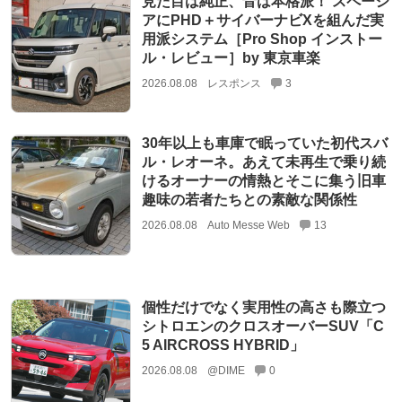
見た目は純正、音は本格派！ スペーシ
アにPHD＋サイバーナビXを組んだ実
用派システム［Pro Shop インストー
ル・レビュー］by 東京車楽
2026.08.08
レスポンス
3
30年以上も車庫で眠っていた初代スバ
ル・レオーネ。あえて未再生で乗り続
けるオーナーの情熱とそこに集う旧車
趣味の若者たちとの素敵な関係性
2026.08.08
Auto Messe Web
13
個性だけでなく実用性の高さも際立つ
シトロエンのクロスオーバーSUV「C
5 AIRCROSS HYBRID」
2026.08.08
@DIME
0