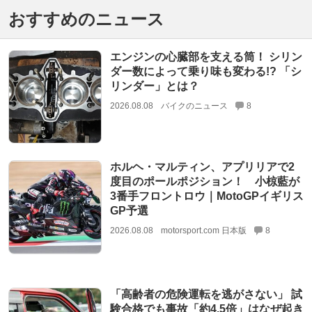
おすすめのニュース
エンジンの心臓部を支える筒！ シリン
ダー数によって乗り味も変わる!? 「シ
リンダー」とは？
2026.08.08
バイクのニュース
8
ホルヘ・マルティン、アプリリアで2
度目のポールポジション！ 小椋藍が
3番手フロントロウ｜MotoGPイギリス
GP予選
2026.08.08
motorsport.com 日本版
8
「高齢者の危険運転を逃がさない」 試
験合格でも事故「約4.5倍」はなぜ起き