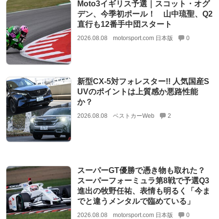
Moto3イギリス予選｜スコット・オグ
デン、今季初ポール！ 山中琉聖、Q2
直行も12番手中団スタート
2026.08.08
motorsport.com 日本版
0
新型CX-5対フォレスター!! 人気国産S
UVのポイントは上質感か悪路性能
か？
2026.08.08
ベストカーWeb
2
スーパーGT優勝で憑き物も取れた？
スーパーフォーミュラ第8戦で予選Q3
進出の牧野任祐、表情も明るく「今ま
でと違うメンタルで臨めている」
2026.08.08
motorsport.com 日本版
0