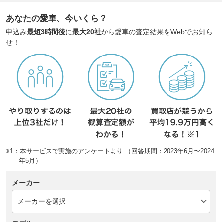
あなたの愛車、今いくら？
申込み
最短3時間後
に
最大20社
から愛車の査定結果をWebでお知ら
せ！
※1：本サービスで実施のアンケートより （回答期間：2023年6月〜2024
年5月）
メーカー