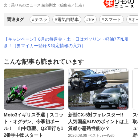
文：乗りものニュース 綾部剛之（編集者／記者）
関連タグ
#テスラ
#電気自動車
#EV
#スマート
#オ
【キャンペーン】8月の毎週金・土・日はガソリン・軽油7円/L引
き！（要マイカー登録＆特定情報の入力）
こんな記事も読まれています
Moto3イギリス予選｜スコッ
新型CX-5対フォレスター!!
ス
ト・オグデン、今季初ポー
人気国産SUVのポイントは上
取
ル！ 山中琉聖、Q2直行も1
質感か悪路性能か？
ュ
2番手中団スタート
野
2026.08.08
ベストカーWeb