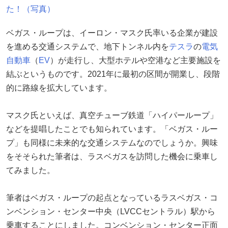
た！（写真）
ベガス・ループは、イーロン・マスク氏率いる企業が建設
を進める交通システムで、地下トンネル内を
テスラ
の
電気
自動車
（
EV
）が走行し、大型ホテルや空港など主要施設を
結ぶというものです。2021年に最初の区間が開業し、段階
的に路線を拡大しています。
マスク氏といえば、真空チューブ鉄道「ハイパーループ」
などを提唱したことでも知られています。「ベガス・ルー
プ」も同様に未来的な交通システムなのでしょうか。興味
をそそられた筆者は、ラスベガスを訪問した機会に乗車し
てみました。
筆者はベガス・ループの起点となっているラスベガス・コ
ンベンション・センター中央（LVCCセントラル）駅から
乗車することにしました。コンベンション・センター正面