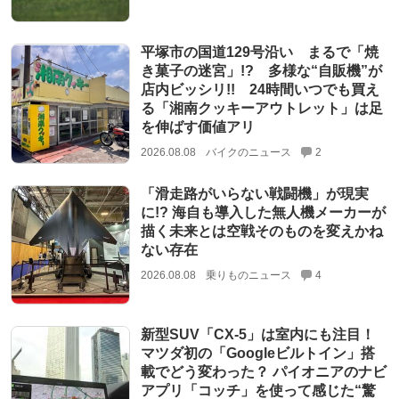
平塚市の国道129号沿い まるで「焼
き菓子の迷宮」!? 多様な“自販機”が
店内ビッシリ!! 24時間いつでも買え
る「湘南クッキーアウトレット」は足
を伸ばす価値アリ
2026.08.08
バイクのニュース
2
「滑走路がいらない戦闘機」が現実
に!? 海自も導入した無人機メーカーが
描く未来とは空戦そのものを変えかね
ない存在
2026.08.08
乗りものニュース
4
新型SUV「CX-5」は室内にも注目！
マツダ初の「Googleビルトイン」搭
載でどう変わった？ パイオニアのナビ
アプリ「コッチ」を使って感じた“驚