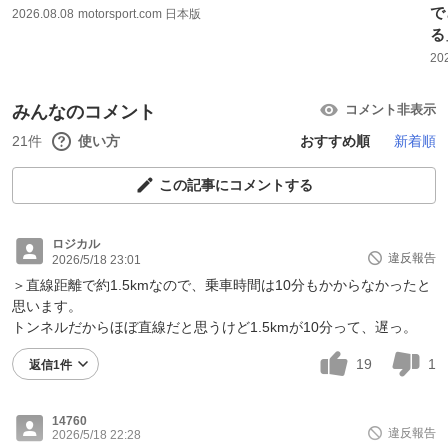
で
2026.08.08
motorsport.com 日本版
る
20
みんなのコメント
コメント非表示
21件
使い方
おすすめ順
新着順
この記事にコメントする
ロジカル
違反報告
2026/5/18 23:01
＞直線距離で約1.5kmなので、乗車時間は10分もかからなかったと
思います。
トンネルだからほぼ直線だと思うけど1.5kmが10分って、遅っ。
19
1
返信1件
14760
違反報告
2026/5/18 22:28