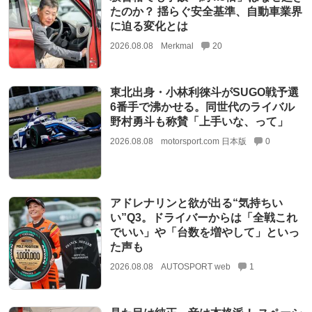
たのか？ 揺らぐ安全基準、自動車業界
に迫る変化とは
2026.08.08
Merkmal
20
東北出身・小林利徠斗がSUGO戦予選
6番手で沸かせる。同世代のライバル
野村勇斗も称賛「上手いな、って」
2026.08.08
motorsport.com 日本版
0
アドレナリンと欲が出る“気持ちい
い”Q3。ドライバーからは「全戦これ
でいい」や「台数を増やして」といっ
た声も
2026.08.08
AUTOSPORT web
1