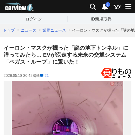
carview!
検索
通知
i
ログイン
ID新規取得
トップ
ニュース
業界ニュース
イーロン・マスクが掘った「謎の地
イーロン・マスクが掘った「謎の地下トンネル」に
潜ってみたら… EVが疾走する未来の交通システム
「ベガス・ループ」に驚いた！
2026.05.18 20:42
掲載
21