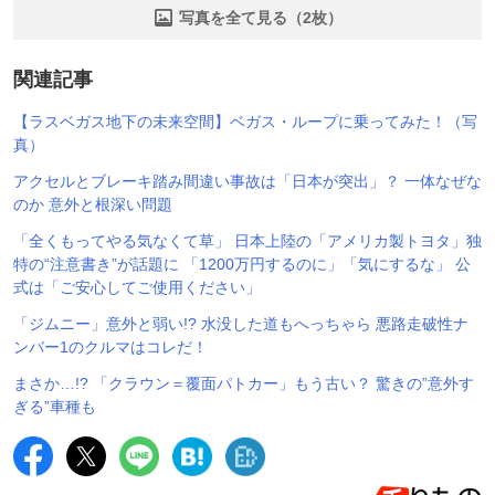
写真を全て見る（2枚）
関連記事
【ラスベガス地下の未来空間】ベガス・ループに乗ってみた！（写
真）
アクセルとブレーキ踏み間違い事故は「日本が突出」？ 一体なぜな
のか 意外と根深い問題
「全くもってやる気なくて草」 日本上陸の「アメリカ製トヨタ」独
特の“注意書き”が話題に 「1200万円するのに」「気にするな」 公
式は「ご安心してご使用ください」
「ジムニー」意外と弱い!? 水没した道もへっちゃら 悪路走破性ナ
ンバー1のクルマはコレだ！
まさか…!? 「クラウン＝覆面パトカー」もう古い？ 驚きの”意外す
ぎる”車種も