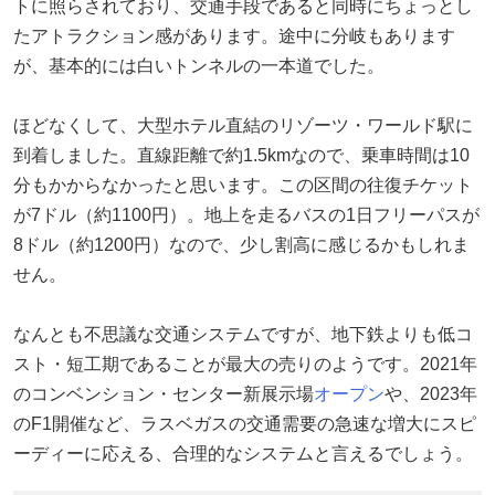
トに照らされており、交通手段であると同時にちょっとし
たアトラクション感があります。途中に分岐もあります
が、基本的には白いトンネルの一本道でした。
ほどなくして、大型ホテル直結のリゾーツ・ワールド駅に
到着しました。直線距離で約1.5kmなので、乗車時間は10
分もかからなかったと思います。この区間の往復チケット
が7ドル（約1100円）。地上を走るバスの1日フリーパスが
8ドル（約1200円）なので、少し割高に感じるかもしれま
せん。
なんとも不思議な交通システムですが、地下鉄よりも低コ
スト・短工期であることが最大の売りのようです。2021年
のコンベンション・センター新展示場
オープン
や、2023年
のF1開催など、ラスベガスの交通需要の急速な増大にスピ
ーディーに応える、合理的なシステムと言えるでしょう。