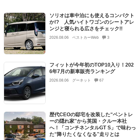
ソリオは車中泊にも使えるコンパクト
か!? 人気ハイトワゴンのシートアレ
ンジと寝られる広さをチェック!!
2026.08.06
ベストカーWeb
3
フィットが今年初のTOP10入り！202
6年7月の新車販売ランキング
2026.08.06
グーネット
67
歴代CEOの邸宅を改装した“ベントレ
ーの隠れ家”から英国・クルー本社
へ！「コンチネンタルGT S」で味わっ
た“降りたくなくなる”走りとは