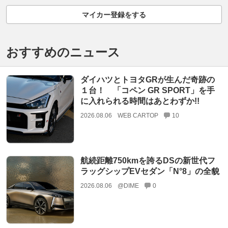
マイカー登録をする
おすすめのニュース
ダイハツとトヨタGRが生んだ奇跡の
１台！ 「コペン GR SPORT」を手
に入れられる時間はあとわずか!!
2026.08.06
WEB CARTOP
10
航続距離750kmを誇るDSの新世代フ
ラッグシップEVセダン「N°8」の全貌
2026.08.06
@DIME
0