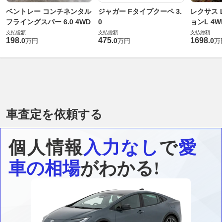
ベントレー コンチネンタル
ジャガー Fタイプクーペ 3.
レクサス L
フライングスパー 6.0 4WD
0
ョンL 4W
支払総額
支払総額
支払総額
198
475
1698
.
0
.
0
.
0
万円
万円
万
車査定を依頼する
個人情報
入力なし
で
愛
車の相場
がわかる!