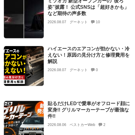
ミツオカ 新型オープンカーの“後ろ
姿”披露！ 公式SNSは「超好きかも」
など期待の声多数
2026.08.07
グーネット
10
ハイエースのエアコンが効かない・冷
えない！原因の見分け方と修理費用を
解説
2026.08.07
グーネット
0
貼るだけLEDで愛車がオフロード顔に
変身!! グリルマーカーテープが最強な
件!!
2026.08.06
ベストカーWeb
2