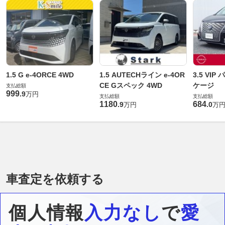
1.5 G e-4ORCE 4WD
1.5 AUTECHライン e-4OR
3.5 VI
CE Gスペック 4WD
ケージ
支払総額
999
.
9
万円
支払総額
支払総額
1180
684
.
9
.
0
万円
万
車査定を依頼する
個人情報
入力なし
で
愛