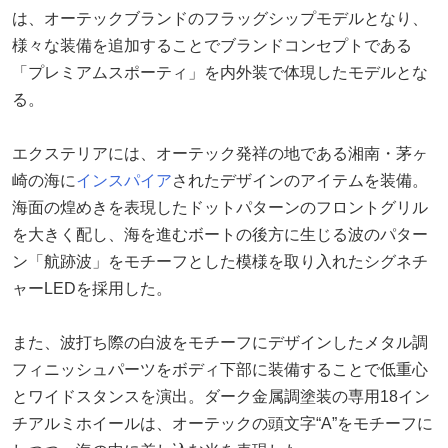
は、オーテックブランドのフラッグシップモデルとなり、
様々な装備を追加することでブランドコンセプトである
「プレミアムスポーティ」を内外装で体現したモデルとな
る。
エクステリアには、オーテック発祥の地である湘南・茅ヶ
崎の海に
インスパイア
されたデザインのアイテムを装備。
海面の煌めきを表現したドットパターンのフロントグリル
を大きく配し、海を進むボートの後方に生じる波のパター
ン「航跡波」をモチーフとした模様を取り入れたシグネチ
ャーLEDを採用した。
また、波打ち際の白波をモチーフにデザインしたメタル調
フィニッシュパーツをボディ下部に装備することで低重心
とワイドスタンスを演出。ダーク金属調塗装の専用18イン
チアルミホイールは、オーテックの頭文字“A”をモチーフに