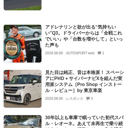
アドレナリンと欲が出る“気持ちい
い”Q3。ドライバーからは「全戦これ
でいい」や「台数を増やして」といっ
た声も
2026.08.08
AUTOSPORT web
1
見た目は純正、音は本格派！ スペーシ
アにPHD＋サイバーナビXを組んだ実
用派システム［Pro Shop インストー
ル・レビュー］by 東京車楽
2026.08.08
レスポンス
3
30年以上も車庫で眠っていた初代スバ
ル・レオーネ。あえて未再生で乗り続