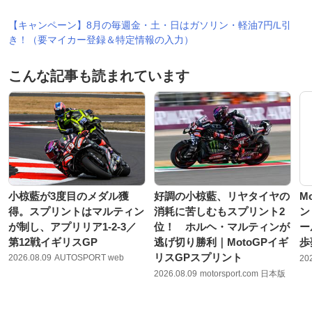
【キャンペーン】8月の毎週金・土・日はガソリン・軽油7円/L引
き！（要マイカー登録＆特定情報の入力）
こんな記事も読まれています
小椋藍が3度目のメダル獲
好調の小椋藍、リヤタイヤの
M
得。スプリントはマルティン
消耗に苦しむもスプリント2
ン
が制し、アプリリア1-2-3／
位！ ホルヘ・マルティンが
ー
第12戦イギリスGP
逃げ切り勝利｜MotoGPイギ
歩
リスGPスプリント
2026.08.09
AUTOSPORT web
20
2026.08.09
motorsport.com 日本版