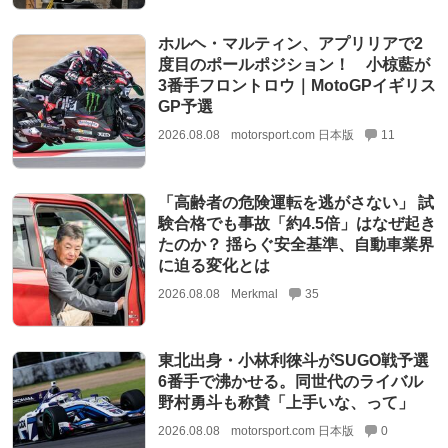
ホルヘ・マルティン、アプリリアで2
度目のポールポジション！ 小椋藍が
3番手フロントロウ｜MotoGPイギリス
GP予選
2026.08.08
motorsport.com 日本版
11
「高齢者の危険運転を逃がさない」 試
験合格でも事故「約4.5倍」はなぜ起き
たのか？ 揺らぐ安全基準、自動車業界
に迫る変化とは
2026.08.08
Merkmal
35
東北出身・小林利徠斗がSUGO戦予選
6番手で沸かせる。同世代のライバル
野村勇斗も称賛「上手いな、って」
2026.08.08
motorsport.com 日本版
0