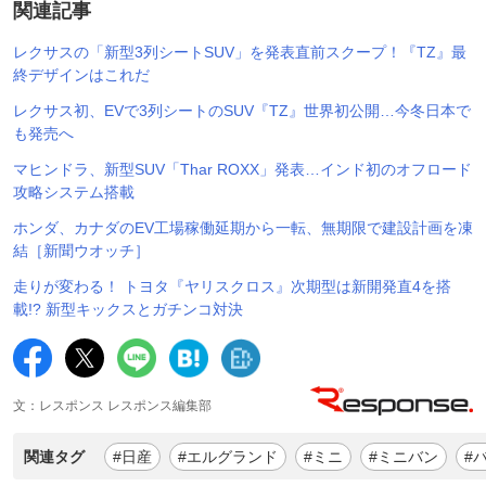
関連記事
レクサスの「新型3列シートSUV」を発表直前スクープ！『TZ』最
終デザインはこれだ
レクサス初、EVで3列シートのSUV『TZ』世界初公開…今冬日本で
も発売へ
マヒンドラ、新型SUV「Thar ROXX」発表…インド初のオフロード
攻略システム搭載
ホンダ、カナダのEV工場稼働延期から一転、無期限で建設計画を凍
結［新聞ウオッチ］
走りが変わる！ トヨタ『ヤリスクロス』次期型は新開発直4を搭
載!? 新型キックスとガチンコ対決
文：レスポンス レスポンス編集部
関連タグ
#日産
#エルグランド
#ミニ
#ミニバン
#