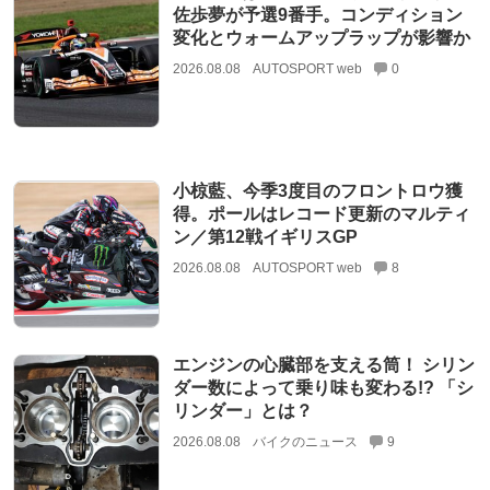
佐歩夢が予選9番手。コンディション
変化とウォームアップラップが影響か
2026.08.08
AUTOSPORT web
0
小椋藍、今季3度目のフロントロウ獲
得。ポールはレコード更新のマルティ
ン／第12戦イギリスGP
2026.08.08
AUTOSPORT web
8
エンジンの心臓部を支える筒！ シリン
ダー数によって乗り味も変わる!? 「シ
リンダー」とは？
2026.08.08
バイクのニュース
9