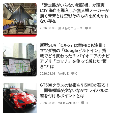
「滑走路がいらない戦闘機」が現実
に!? 海自も導入した無人機メーカーが
描く未来とは空戦そのものを変えかね
ない存在
2026.08.08
乗りものニュース
8
新型SUV「CX-5」は室内にも注目！
マツダ初の「Googleビルトイン」搭
載でどう変わった？ パイオニアのナビ
アプリ「コッチ」を使って感じた“驚
き”とは
2026.08.08
VAGUE
0
GT500クラスの秘密をNISMOが語る！
開発領域が少ないなかでライバルに
差を付けるポイントとは
2026.08.08
WEB CARTOP
11