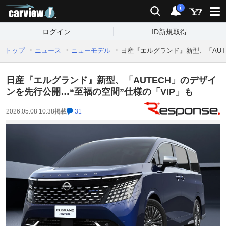
carview!
検索
通知
i
ログイン
ID新規取得
トップ
ニュース
ニューモデル
日産『エルグランド』新型、「AUT
日産『エルグランド』新型、「AUTECH」のデザイ
ンを先行公開…“至福の空間”仕様の「VIP」も
2026.05.08 10:38
掲載
31