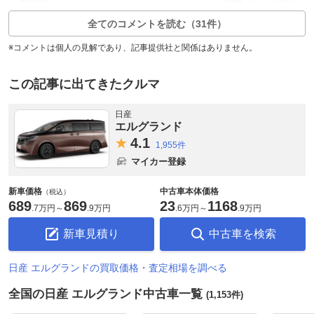
全てのコメントを読む（31件）
※コメントは個人の見解であり、記事提供社と関係はありません。
この記事に出てきたクルマ
日産
エルグランド
4.
1
1,955件
マイカー登録
新車価格
中古車本体価格
（税込）
689
869
23
1168
.
7万円
～
.
9万円
.
6万円
～
.
9万円
新車見積り
中古車を検索
日産 エルグランドの買取価格・査定相場を調べる
全国の日産 エルグランド中古車一覧
(1,153件)