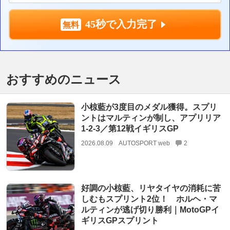
45秒で入力完了
おすすめのニュース
小椋藍が3度目のメダル獲得。スプリ
ントはマルティンが制し、アプリリア
1-2-3／第12戦イギリスGP
2026.08.09
AUTOSPORT web
2
好調の小椋藍、リヤタイヤの消耗に苦
しむもスプリント2位！ ホルヘ・マ
ルティンが逃げ切り勝利｜MotoGPイ
ギリスGPスプリント