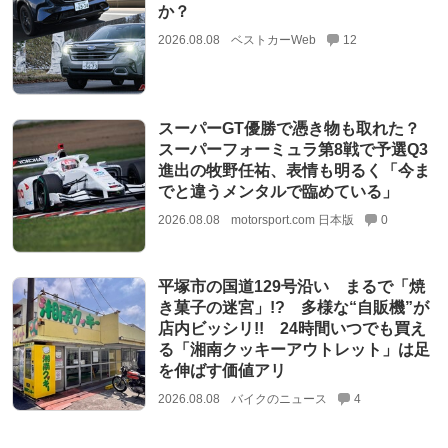
か？
2026.08.08
ベストカーWeb
12
スーパーGT優勝で憑き物も取れた？
スーパーフォーミュラ第8戦で予選Q3
進出の牧野任祐、表情も明るく「今ま
でと違うメンタルで臨めている」
2026.08.08
motorsport.com 日本版
0
平塚市の国道129号沿い まるで「焼
き菓子の迷宮」!? 多様な“自販機”が
店内ビッシリ!! 24時間いつでも買え
る「湘南クッキーアウトレット」は足
を伸ばす価値アリ
2026.08.08
バイクのニュース
4