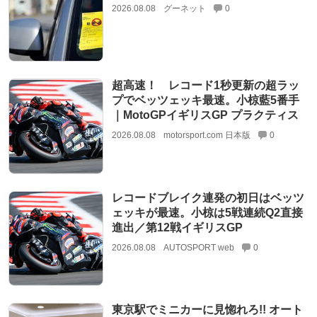
2026.08.08
グーネット
0
超高速！ レコード1秒更新の超ラッ
プでベッツェッキ最速。小椋藍5番手
｜MotoGPイギリスGP プラクティス
2026.08.08
motorsport.com 日本版
0
レコードブレイク連発の初日はベッツ
ェッキが最速。小椋は5戦連続Q2直接
進出／第12戦イギリスGP
2026.08.08
AUTOSPORT web
0
東京駅でミニカーに見惚れろ!! オート