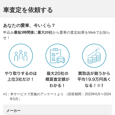
車査定を依頼する
あなたの愛車、今いくら？
申込み
最短3時間後
に
最大20社
から愛車の査定結果をWebでお知ら
せ！
※1：本サービスで実施のアンケートより （回答期間：2023年6月〜2024
年5月）
メーカー