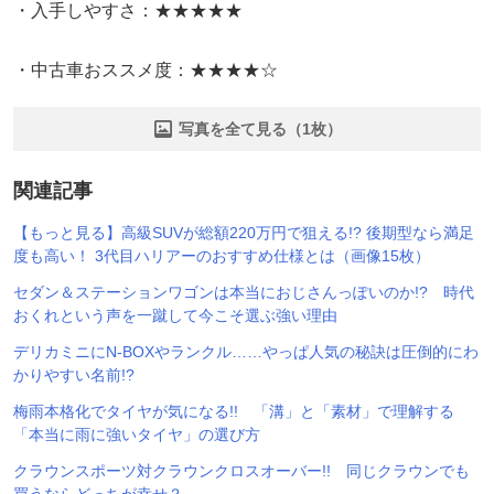
・入手しやすさ：★★★★★
・中古車おススメ度：★★★★☆
写真を全て見る（1枚）
関連記事
【もっと見る】高級SUVが総額220万円で狙える!? 後期型なら満足
度も高い！ 3代目ハリアーのおすすめ仕様とは（画像15枚）
セダン＆ステーションワゴンは本当におじさんっぽいのか!? 時代
おくれという声を一蹴して今こそ選ぶ強い理由
デリカミニにN-BOXやランクル……やっぱ人気の秘訣は圧倒的にわ
かりやすい名前!?
梅雨本格化でタイヤが気になる!! 「溝」と「素材」で理解する
「本当に雨に強いタイヤ」の選び方
クラウンスポーツ対クラウンクロスオーバー!! 同じクラウンでも
買うならどっちが幸せ？