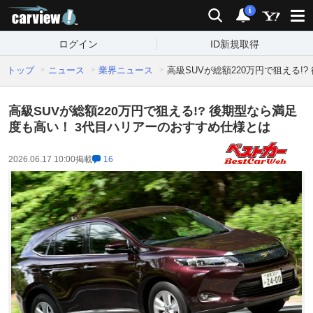
carview!
検索
通知
i
ログイン
ID新規取得
トップ
ニュース
業界ニュース
高級SUVが総額220万円で狙える!
高級SUVが総額220万円で狙える!? 後期型なら満足
度も高い！ 3代目ハリアーのおすすめ仕様とは
2026.06.17 10:00
掲載
16