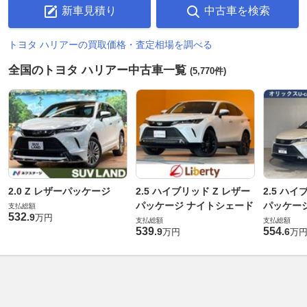
新車見積り
中古車を検索
トヨタ ハリアーの買取価格・査定相場を調べる
全国のトヨタ ハリアー中古車一覧
(5,770件)
2.0 Z レザーパッケージ
2.5 ハイブリッド Z レザー
2.5 ハイ
パッケージ ナイトシェード
パッケー
支払総額
532
.
9
万円
支払総額
支払総額
539
554
.
9
.
6
万円
万