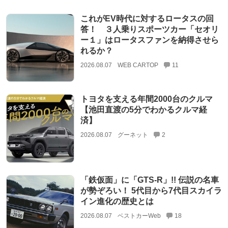
これがEV時代に対するロータスの回
答！ ３人乗りスポーツカー「セオリ
ー１」はロータスファンを納得させら
れるか？
2026.08.07
WEB CARTOP
11
トヨタを支える年間2000台のクルマ
【池田直渡の5分でわかるクルマ経
済】
2026.08.07
グーネット
2
「鉄仮面」に「GTS-R」!! 伝説の名車
が勢ぞろい！ 5代目から7代目スカイラ
イン進化の歴史とは
2026.08.07
ベストカーWeb
18