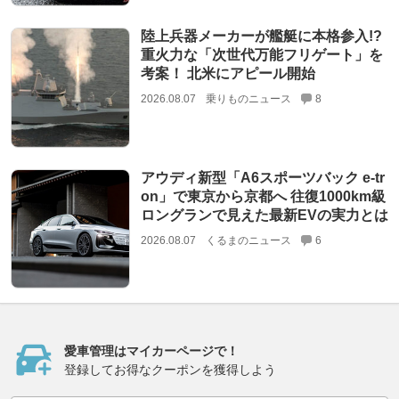
陸上兵器メーカーが艦艇に本格参入!?
重火力な「次世代万能フリゲート」を
考案！ 北米にアピール開始
2026.08.07
乗りものニュース
8
アウディ新型「A6スポーツバック e-tr
on」で東京から京都へ 往復1000km級
ロングランで見えた最新EVの実力とは
2026.08.07
くるまのニュース
6
愛車管理はマイカーページで！
登録してお得なクーポンを獲得しよう