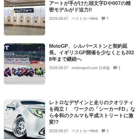
アートが手がけた頭文字Dや007の精
密モデルがド迫力!!
2026.08.07
ベストカーWeb
7
MotoGP、シルバーストンと契約延
長。イギリスGP開催を少なくとも202
8年まで継続へ
2026.08.07
motorsport.com 日本版
1
レトロなデザインと走りのクオリティ
を両立！ ワークの「シーカーFD」な
ら令和のクルマも平成ストリートに激
変!?
2026.08.07
ベストカーWeb
3