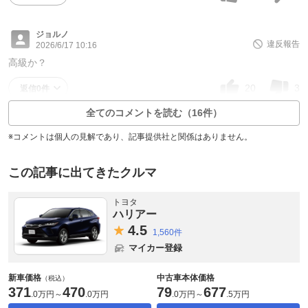
ジョルノ
違反報告
2026/6/17 10:16
高級か？
20
3
返信0件
全てのコメントを読む（16件）
※コメントは個人の見解であり、記事提供社と関係はありません。
この記事に出てきたクルマ
トヨタ
ハリアー
4.
5
1,560件
マイカー登録
新車価格
中古車本体価格
（税込）
371
470
79
677
.
0万円
～
.
0万円
.
0万円
～
.
5万円