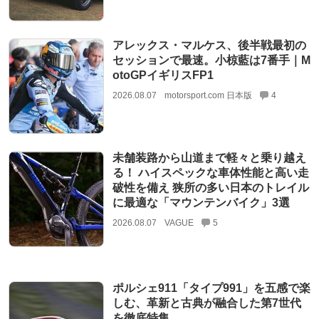
アレックス・マルケス、後半戦最初の
セッションで最速。小椋藍は7番手｜M
otoGPイギリスFP1
2026.08.07
motorsport.com 日本版
4
未舗装路から山道まで軽々と乗り越え
る！ ハイスペックな車体性能と高い走
破性を備え 狭所の多い日本のトレイル
に最適な「マウンテンバイク」3選
2026.08.07
VAGUE
5
ポルシェ911「タイプ991」を五感で楽
しむ、革新と古典が融合した第7世代
を徹底特集