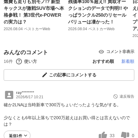
燃費も走りも別モノ!? 新型
残価率100％超え!! 買取オー
日
キックスが激戦SUV市場へ本
クションのデータで判明!! や
え
格参戦！ 第3世代e-POWER
っぱランクル250のリセール
イ
の実力は？
バリューは凄かった！
プ
ア
2026.08.04
ベストカーWeb
2026.08.04
ベストカーWeb
20
みんなのコメント
コメント非表示
16件
使い方
おすすめ順
新着順
この記事にコメントする
ray********
違反報告
2026/6/17 10:21
確か2LNAは当時新車で300万ちょいだったような気がする。
少なくとも6年以上落ちで200万超えはお買い得とは言えないので
は？
33
0
返信1件