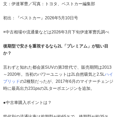
文：伊達軍曹／写真：トヨタ、ベストカー編集部
初出：『ベストカー』2026年5月10日号
※中古相場や流通量などは2026年3月下旬伊達軍曹氏調べ
後期型で安さを重視するなら2L「プレミアム」が狙い目
か？
言わずと知れた都会派SUVの第3世代で、販売期間は2013
～2020年。当初のパワーユニットは2L自然吸気と2.5L
ハイ
ブリッド
の2種類だったが、2017年6月のマイナーチェンジ
時に最高出力231psの2Lターボエンジンを追加。
●中古車購入ポイントは？
世代別の流通比率は前期型が約65％で、後期型が約35％。