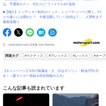
は、予選落ちナシ。代わりに”ファイナル15”追加
■【独占】インディカー転向のミック・シューマッハーに聞く。F1
との違いには慣れた？ 今後活躍していく自信は？……人間性まで
徹底深掘り
文：motorsport.com 日本版 Joey Barnes
関連タグ
#ラクティス
#アレックス
#レックス
#オープ
【キャンペーン】8月の毎週金・土・日はガソリン・軽油7円/L引
き！（要マイカー登録＆特定情報の入力）
こんな記事も読まれています