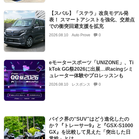
【スバル】「ステラ」改良モデル発
表！ スマートアシストを強化、交差点
での衝突回避支援を拡充
2026.08.10
Auto Prove
0
eモータースポーツ「UNIZONE」、Ti
kTok GG祭2026に出展…iRacingシミ
ュレーター体験やプロレッスンも
2026.08.10
レスポンス
0
バイク界の“SUV”はどう進化したの
か？『トレーサー9』と『GSX-S1000
GX』を比較して見えた「突出した日
常性」とは