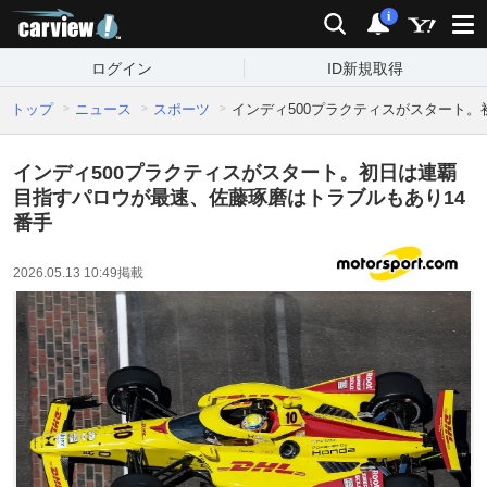
carview!
検索
通知
i
ログイン
ID新規取得
トップ
ニュース
スポーツ
インディ500プラクティスがスタート
インディ500プラクティスがスタート。初日は連覇
目指すパロウが最速、佐藤琢磨はトラブルもあり14
番手
2026.05.13 10:49
掲載