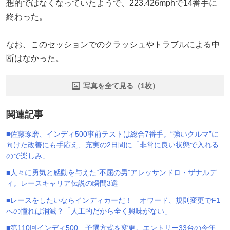
想的ではなくなっていたようで、223.426mphで14番手に
終わった。
なお、このセッションでのクラッシュやトラブルによる中
断はなかった。
写真を全て見る（1枚）
関連記事
■佐藤琢磨、インディ500事前テストは総合7番手。“強いクルマ”に
向けた改善にも手応え、充実の2日間に「非常に良い状態で入れる
ので楽しみ」
■人々に勇気と感動を与えた“不屈の男”アレッサンドロ・ザナルデ
ィ。レースキャリア伝説の瞬間3選
■レースをしたいならインディカーだ！ オワード、規則変更でF1
への憧れは消滅？「人工的だから全く興味がない」
■第110回インディ500、予選方式を変更。エントリー33台の今年