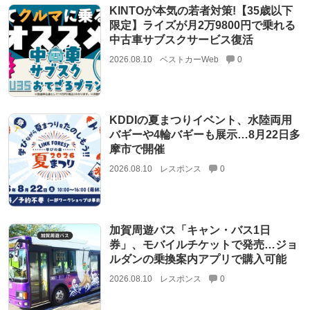
KINTOが本気の若者対策!【35歳以下
限定】ライズが月2万9800円で乗れる
中古車サブスクサービス復活
2026.08.10
ベストカーWeb
0
KDDIの夏まつりイベント、水陸両用
バギーや4輪バギーも展示…8月22日多
摩市で開催
2026.08.10
レスポンス
0
加賀周遊バス「キャン・バス1日
券」、モバイルチケットで発売…ジョ
ルダンの乗換案内アプリで購入可能
2026.08.10
レスポンス
0