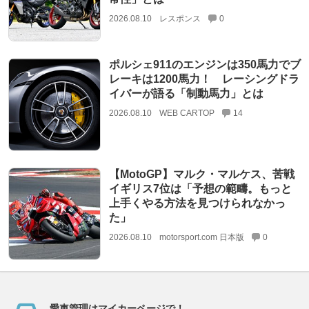
2026.08.10
レスポンス
0
ポルシェ911のエンジンは350馬力でブ
レーキは1200馬力！ レーシングドラ
イバーが語る「制動馬力」とは
2026.08.10
WEB CARTOP
14
【MotoGP】マルク・マルケス、苦戦
イギリス7位は「予想の範疇。もっと
上手くやる方法を見つけられなかっ
た」
2026.08.10
motorsport.com 日本版
0
愛車管理はマイカーページで！