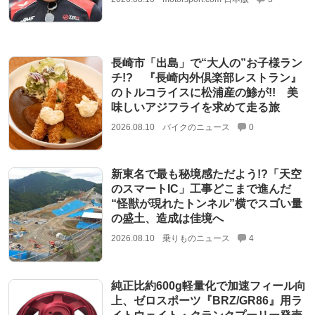
長崎市「出島」で“大人の”お子様ラン
チ!? 『長崎内外倶楽部レストラン』
のトルコライスに松浦産の鯵が!! 美
味しいアジフライを求めて走る旅
2026.08.10
バイクのニュース
0
新東名で最も秘境感ただよう!?「天空
のスマートIC」工事どこまで進んだ
“怪獣が現れたトンネル”横でスゴい量
の盛土、造成は佳境へ
2026.08.10
乗りものニュース
4
純正比約600g軽量化で加速フィール向
上、ゼロスポーツ『BRZ/GR86』用ラ