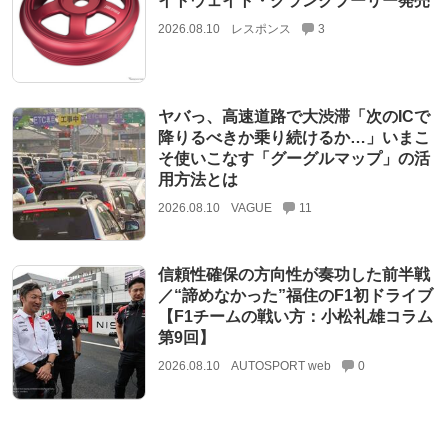
イトウェイト・クランクプーリー発売
2026.08.10
レスポンス
3
ヤバっ、高速道路で大渋滞「次のICで
降りるべきか乗り続けるか…」いまこ
そ使いこなす「グーグルマップ」の活
用方法とは
2026.08.10
VAGUE
11
信頼性確保の方向性が奏功した前半戦
／“諦めなかった”福住のF1初ドライブ
【F1チームの戦い方：小松礼雄コラム
第9回】
2026.08.10
AUTOSPORT web
0