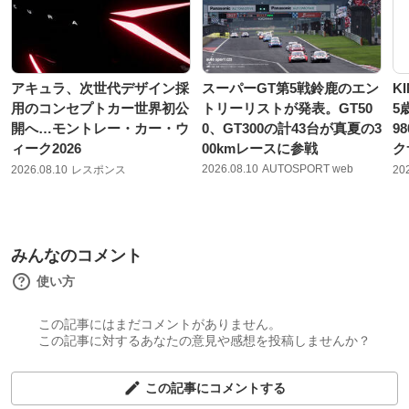
アキュラ、次世代デザイン採
スーパーGT第5戦鈴鹿のエン
K
用のコンセプトカー世界初公
トリーリストが発表。GT50
5
開へ…モントレー・カー・ウ
0、GT300の計43台が真夏の3
9
ィーク2026
00kmレースに参戦
ク
2026.08.10
AUTOSPORT web
2026.08.10
レスポンス
20
みんなのコメント
使い方
この記事にはまだコメントがありません。
この記事に対するあなたの意見や感想を投稿しませんか？
この記事にコメントする