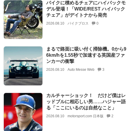
バイクに積めるチェアにハイバックモ
デル登場！「WIDE/REST ハイバック
チェア」がデイトナから発売
2026.08.10
バイクブロス
0
まるで路面に吸い付く掃除機。0から9
6km/hを1.55秒で加速する英国産ファ
ンカーの衝撃
2026.08.10
Auto Messe Web
3
カルチャーショック！ だけど僕はレ
ッドブルに相応しい男……ハジャー語
る「ここにいるのは自然なこと」
2026.08.10
motorsport.com 日本版
2