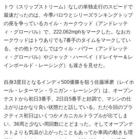
トウ（スリップストリーム）なしの単独走行のスピードで
最速だったのは、今季パロウとシリーズランキングトップ
の座を争っているカイル・カークウッド（アンドレッテ
ィ・グローバル）で、222.062mphをマークした。なおカ
ークウッドはトウありでも7番手のタイムをマークしてい
る。その他トウなしではウィル・パワー（アンドレッテ
ィ・グローバル）やジャック・ハーベイ（ドレイヤー＆レ
インボールド・レーシング）も速さを見せた。
自身3度目となるインディ500優勝を狙う佐藤琢磨（レイホ
ール・レターマン・ラニガン・レーシング）は、オープン
テストから初日3番手、2日目5番手と好調で、マシンの仕
上がりはかなり良い状態だと話している。ただ今回のプラ
クティス初日はいくつかメカニカルトラブルが出てしま
い、36周と少ない周回数にとどまった。そしてオープンテ
ストよりも気温が上がったこともあってか車両の動きも理