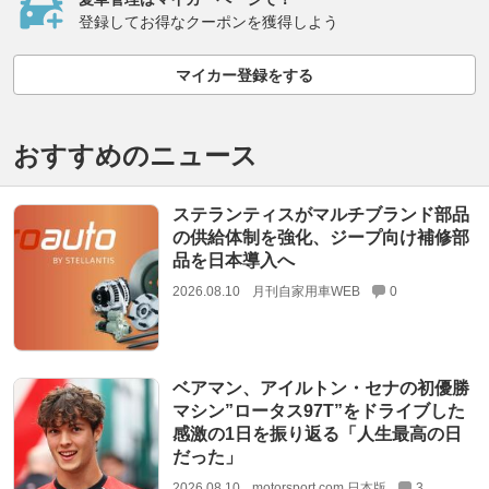
登録してお得なクーポンを獲得しよう
マイカー登録をする
おすすめのニュース
ステランティスがマルチブランド部品
の供給体制を強化、ジープ向け補修部
品を日本導入へ
2026.08.10
月刊自家用車WEB
0
ベアマン、アイルトン・セナの初優勝
マシン”ロータス97T”をドライブした
感激の1日を振り返る「人生最高の日
だった」
2026.08.10
motorsport.com 日本版
3