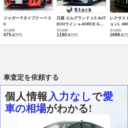
ジャガー Fタイプクーペ 3.
日産 エルグランド 1.5 AUT
レクサス L
0
ECHライン e-4ORCE Gス
ョンL 4W
ペック 4WD
支払総額
支払総額
支払総額
475
1180
1698
.
0
.
9
.
0
万円
万円
万
車査定を依頼する
個人情報
入力なし
で
愛
車の相場
がわかる!