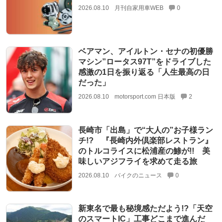
2026.08.10
月刊自家用車WEB
0
ベアマン、アイルトン・セナの初優勝
マシン”ロータス97T”をドライブした
感激の1日を振り返る「人生最高の日
だった」
2026.08.10
motorsport.com 日本版
2
長崎市「出島」で“大人の”お子様ラン
チ!? 『長崎内外倶楽部レストラン』
のトルコライスに松浦産の鯵が!! 美
味しいアジフライを求めて走る旅
2026.08.10
バイクのニュース
0
新東名で最も秘境感ただよう!?「天空
のスマートIC」工事どこまで進んだ