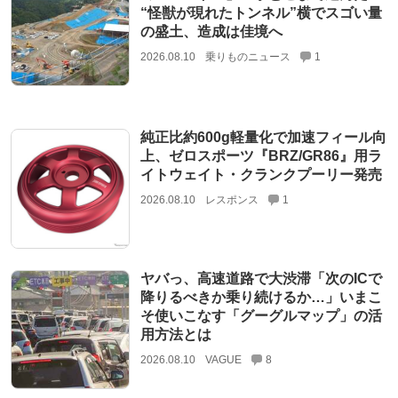
“怪獣が現れたトンネル”横でスゴい量
の盛土、造成は佳境へ
2026.08.10
乗りものニュース
1
純正比約600g軽量化で加速フィール向
上、ゼロスポーツ『BRZ/GR86』用ラ
イトウェイト・クランクプーリー発売
2026.08.10
レスポンス
1
ヤバっ、高速道路で大渋滞「次のICで
降りるべきか乗り続けるか…」いまこ
そ使いこなす「グーグルマップ」の活
用方法とは
2026.08.10
VAGUE
8