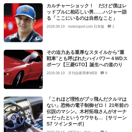
カルチャーショック！ だけど僕はレ
ッドブルに相応しい男……ハジャー語
る「ここにいるのは自然なこと」
2026.08.10
motorsport.com 日本版
1
その迫力ある重厚なスタイルから“重
戦車”とも呼ばれたハイパワー４WDス
ポーツ【三菱GTO】誕生への道のり
2026.08.10
月刊自家用車WEB
9
「これほど理性がブッ飛んだクルマは
ない」恐怖の電子制御ゼロ！ 21年前の
伝説のマシン。木村拓哉さんがオーナ
ーだったというウワサも…［サリーン
S7 ツインターボ］