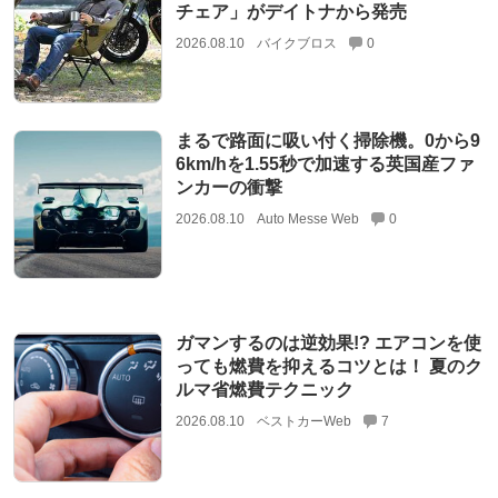
チェア」がデイトナから発売
2026.08.10
バイクブロス
0
まるで路面に吸い付く掃除機。0から9
6km/hを1.55秒で加速する英国産ファ
ンカーの衝撃
2026.08.10
Auto Messe Web
0
ガマンするのは逆効果!? エアコンを使
っても燃費を抑えるコツとは！ 夏のク
ルマ省燃費テクニック
2026.08.10
ベストカーWeb
7