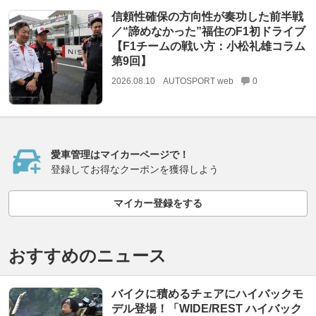
信頼性確保の方向性が奏功した前半戦
／“諦めなかった”福住のF1初ドライブ
【F1チームの戦い方：小松礼雄コラム
第9回】
2026.08.10
AUTOSPORT web
0
愛車管理はマイカーページで！
登録してお得なクーポンを獲得しよう
マイカー登録をする
おすすめのニュース
バイクに積めるチェアにハイバックモ
デル登場！「WIDE/REST ハイバック