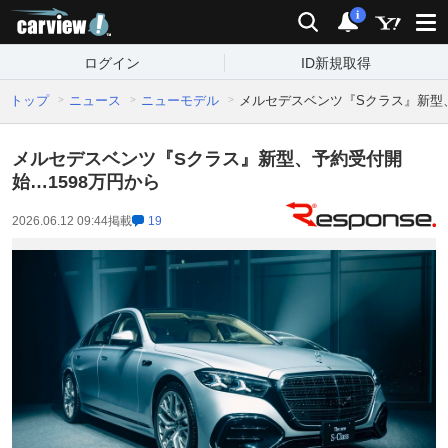
carview!
検索
通知
i
ログイン
ID新規取得
トップ
ニュース
ニューモデル
メルセデスベンツ『Sクラス』新型、
メルセデスベンツ『Sクラス』新型、予約受付開
始…1598万円から
2026.06.12 09:44
掲載
19