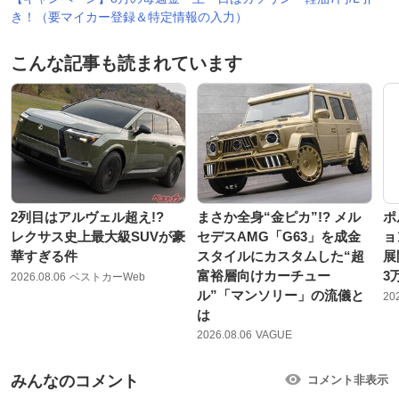
き！（要マイカー登録＆特定情報の入力）
こんな記事も読まれています
2列目はアルヴェル超え!?
まさか全身“金ピカ”!? メル
ポ
レクサス史上最大級SUVが豪
セデスAMG「G63」を成金
ョ
華すぎる件
スタイルにカスタムした“超
展
富裕層向けカーチュー
3
2026.08.06
ベストカーWeb
ル”「マンソリー」の流儀と
20
は
2026.08.06
VAGUE
みんなのコメント
コメント非表示