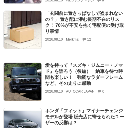
2026.08.10
WEBヤングマシン
8
「玄関前に置きっぱなしで盗まれない
の？」 置き配に潜む長期不在のリス
ク！ 76%が不安を抱く宅配便の受け取
り事情
2026.08.10
Merkmal
12
愛を持って『スズキ・ジムニー・ノマ
ド』を語ろう（後編） 納車を待つ時
間も楽しい！ 強靭なラダーフレーム
など、その走りに感動
2026.08.10
AUTOCAR JAPAN
0
ホンダ「フィット」マイナーチェンジ
モデルが登場 販売店に寄せられたユー
ザーの反響は？