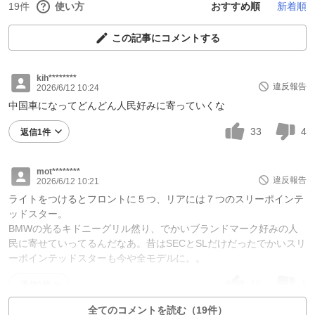
19件
使い方
おすすめ順
新着順
この記事にコメントする
kih********
違反報告
2026/6/12 10:24
中国車になってどんどん人民好みに寄っていくな
33
4
返信1件
mot********
違反報告
2026/6/12 10:21
ライトをつけるとフロントに５つ、リアには７つのスリーポインテ
ッドスター。
BMWの光るキドニーグリル然り、でかいブランドマーク好みの人
民に寄せていってるんだなあ。昔はSECとSLだけだったでかいスリ
ーポインテッドスターも今や全モデルに。。
15
1
返信0件
全てのコメントを読む（19件）