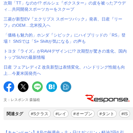
次期「TT」なのか!? ポルシェ『ボクスター』の皮を被ったアウデ
ィ…共同開発スポーツカーをスクープ
三菱が新型EV『エクリプス スポーツバック』発表、日産『リー
フ』のOEM…北米投入へ
「価格も魅力的」ホンダ『シビック』にハイブリッドの「RS」登
場！ SNSでは「S+ Shiftが気になる」の声も
トヨタ『ライズ』がRAV4デザインに!? 次期型が驚きの進化、国内
トップSUVの最新情報
日産 フェアレディZ 改良新型は表情変化、ハンドリング性能も向
上…今夏米国発売へ
文：レスポンス 森脇稔
関連タグ
#Sクラス
#レイ
#オープン
#タント
#IS
【キャンペーン】8月の毎週金・土・日はガソリン・軽油7円/L引