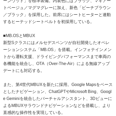
ーンウッド」を標準装備。内装色にはブラック、マキアー
トベージュ／マグマグレーに加え、新色「ビーチブラウン
／ブラック」を採用した。前席にはシートヒーターと連動
するヒーテッドシートベルトを初採用している。
■MB.OSとMBUX
新型Sクラスにはメルセデスベンツが自社開発したオペレ
ーションシステム「MB.OS」を搭載。インフォテインメン
トから運転支援、ドライビングパフォーマンスまで車両の
各機能を統合し、OTA（Over-The-Air）による無線アップ
デートにも対応する。
また、第4世代MBUXを新たに採用。Google Mapsをベース
としたナビゲーション、ChatGPTやMicrosoft Bing、Googl
e Geminiを統合したバーチャルアシスタント、3Dビューに
よるMBUXサラウンドナビゲーションなどを搭載し、より
直感的な操作性を実現している。