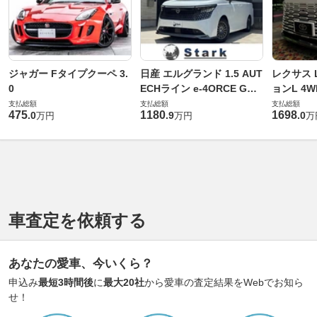
ジャガー Fタイプクーペ 3.
日産 エルグランド 1.5 AUT
レクサス L
0
ECHライン e-4ORCE Gス
ョンL 4W
ペック 4WD
支払総額
支払総額
支払総額
475
1180
1698
.
0
.
9
.
0
万円
万円
万
車査定を依頼する
あなたの愛車、今いくら？
申込み
最短3時間後
に
最大20社
から愛車の査定結果をWebでお知ら
せ！