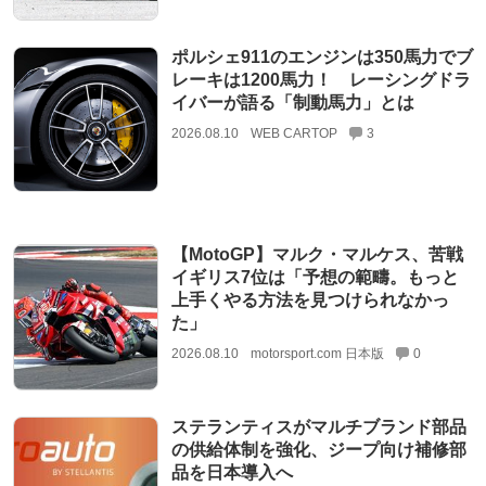
ポルシェ911のエンジンは350馬力でブ
レーキは1200馬力！ レーシングドラ
イバーが語る「制動馬力」とは
2026.08.10
WEB CARTOP
3
【MotoGP】マルク・マルケス、苦戦
イギリス7位は「予想の範疇。もっと
上手くやる方法を見つけられなかっ
た」
2026.08.10
motorsport.com 日本版
0
ステランティスがマルチブランド部品
の供給体制を強化、ジープ向け補修部
品を日本導入へ