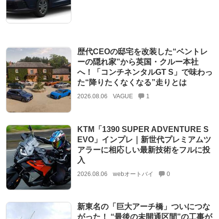
歴代CEOの邸宅を改装した“ベントレ
ーの隠れ家”から英国・クルー本社
へ！「コンチネンタルGT S」で味わっ
た“降りたくなくなる”走りとは
2026.08.06
VAGUE
1
KTM「1390 SUPER ADVENTURE S
EVO」インプレ｜新世代プレミアムツ
アラーに相応しい最新技術をフルに投
入
2026.08.06
webオートバイ
0
新東名の「巨大アーチ橋」ついにつな
がった！ “最後の未開通区間”の工事が