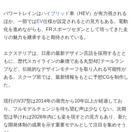
パワートレインは
ハイブリッド
車（HEV）が有力視される
ほか、一部では
EV
仕様が設定されるとの見方もある。電動
化を進めながらも、FRスポーツセダンとして培ってきた走
りの魅力を継承すると期待されている。
エクステリアは、日産の最新デザイン言語を採用するとと
もに、歴代スカイラインの象徴である丸型4灯テールラン
プなど、伝統的なデザインモチーフを取り入れる可能性が
ある。スクープ班では、最新情報をもとに予想CGを制作し
た。
現行のV37型は2014年の発売から10年以上が経過してお
り、フルモデルチェンジを待ち望む声は少なくない。次期
型は早ければ2026年内にも姿を現すとの見方もあり、新た
な開発体制の成果を示す重要モデルとして注目を集めそう