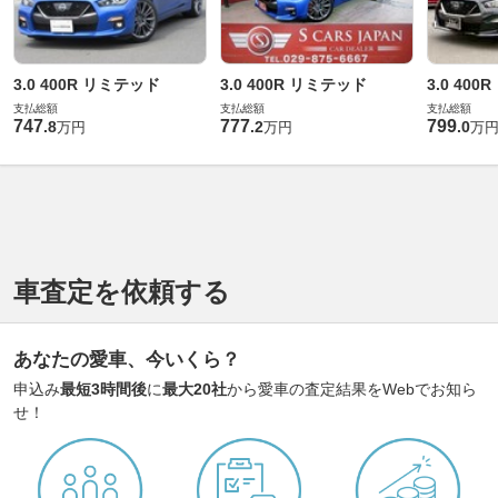
3.0 400R リミテッド
3.0 400R リミテッド
3.0 40
支払総額
支払総額
支払総額
747
777
799
.
8
.
2
.
0
万円
万円
万
車査定を依頼する
あなたの愛車、今いくら？
申込み
最短3時間後
に
最大20社
から愛車の査定結果をWebでお知ら
せ！