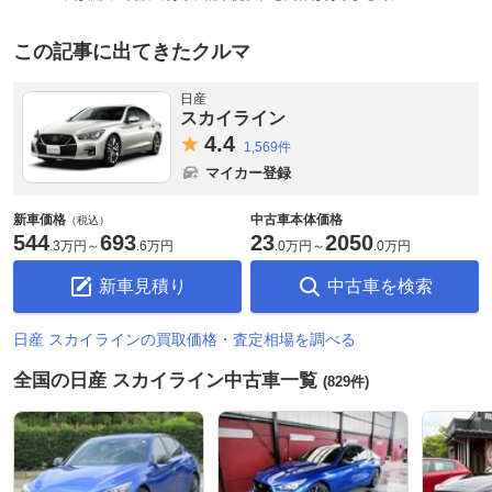
この記事に出てきたクルマ
日産
スカイライン
4.
4
1,569件
マイカー登録
新車価格
中古車本体価格
（税込）
544
693
23
2050
.
3万円
～
.
6万円
.
0万円
～
.
0万円
新車見積り
中古車を検索
日産 スカイラインの買取価格・査定相場を調べる
全国の日産 スカイライン中古車一覧
(829件)