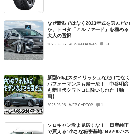
なぜ新型ではなく2023年式を選んだの
か。トヨタ「アルファード」を極める
大人の選択
2026.08.06
Auto Messe Web
68
新型A6はスタイリッシュなだけでなく
パフォーマンスも超一流！ 中谷明彦
も新世代クワトロに酔いしれた【動
画】
2026.08.06
WEB CARTOP
1
ソロキャン派よ見逃すな！ 日産純正
で買える“小さな秘密基地”NV200バネ