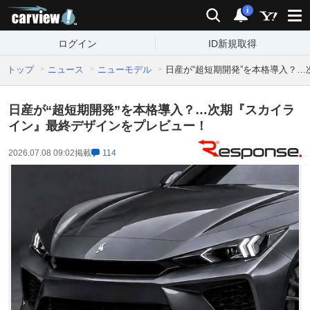
carview!
検索
通知
i
ログイン
ID新規取得
トップ
ニュース
ニューモデル
日産が“超短期開発”を本格導入？
日産が“超短期開発”を本格導入？…次期『スカイラ
イン』最終デザインをプレビュー！
2026.07.08 09:02
掲載
114