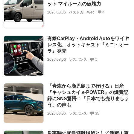
ット マイルームの破壊力
2026.08.06
ベストカーWeb
4
有線CarPlay・Android Autoをワイヤ
レス化、オットキャスト『ミニ・オー
ラ』発売
2026.08.06
レスポンス
1
「青森から鹿児島まで行ける」日産
『キャシュカイ e-POWER』の燃費記
録にSNS驚愕！「日本でも売りましょ
う」の声も
2026.08.06
レスポンス
35
災害時の緊急避難場所として活躍！車