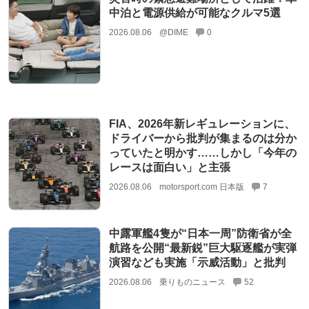
中泊と電源供給が可能なクルマ5選
2026.08.06
@DIME
0
FIA、2026年新レギュレーションに、
ドライバーから批判が集まるのは分か
っていたと明かす……しかし「今年の
レースは面白い」と主張
2026.08.06
motorsport.com 日本版
7
中露軍艦4隻が“日本一周”防衛省が全
航路を公開“最新鋭”巨大駆逐艦が実弾
演習なども実施「示威活動」と批判
2026.08.06
乗りものニュース
52