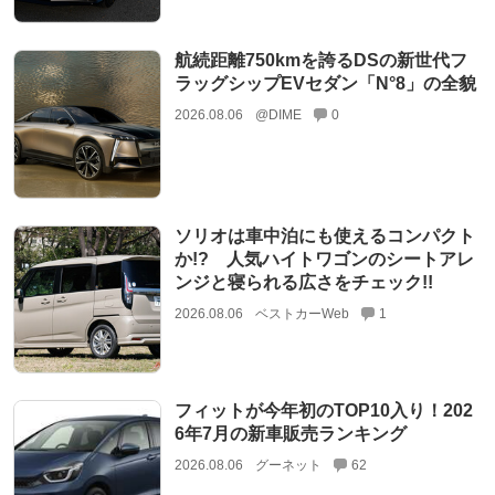
航続距離750kmを誇るDSの新世代フ
ラッグシップEVセダン「N°8」の全貌
2026.08.06
@DIME
0
ソリオは車中泊にも使えるコンパクト
か!? 人気ハイトワゴンのシートアレ
ンジと寝られる広さをチェック!!
2026.08.06
ベストカーWeb
1
フィットが今年初のTOP10入り！202
6年7月の新車販売ランキング
2026.08.06
グーネット
62