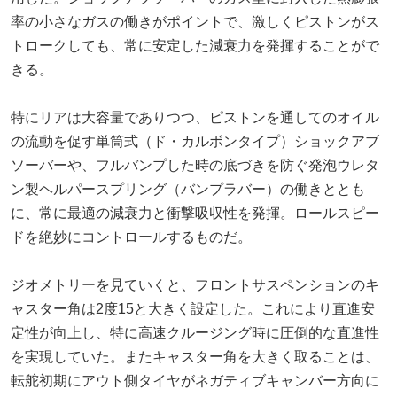
率の小さなガスの働きがポイントで、激しくピストンがス
トロークしても、常に安定した減衰力を発揮することがで
きる。
特にリアは大容量でありつつ、ピストンを通してのオイル
の流動を促す単筒式（ド・カルボンタイプ）ショックアブ
ソーバーや、フルバンプした時の底づきを防ぐ発泡ウレタ
ン製ヘルパースプリング（バンプラバー）の働きととも
に、常に最適の減衰力と衝撃吸収性を発揮。ロールスピー
ドを絶妙にコントロールするものだ。
ジオメトリーを見ていくと、フロントサスペンションのキ
ャスター角は2度15と大きく設定した。これにより直進安
定性が向上し、特に高速クルージング時に圧倒的な直進性
を実現していた。またキャスター角を大きく取ることは、
転舵初期にアウト側タイヤがネガティブキャンバー方向に