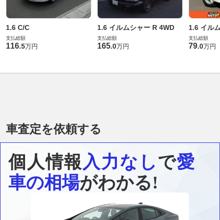
1.6 C/C
1.6 イルムシャー R 4WD
1.6 イ
支払総額
支払総額
支払総額
116
165
79
.
5
.
0
.
0
万円
万円
万円
車査定を依頼する
個人情報
入力なし
で
愛
車の相場
がわかる!