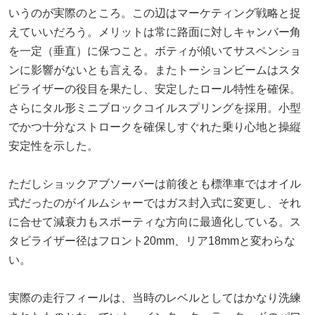
いうのが実際のところ。この辺はマーケティング戦略と捉
えていいだろう。メリットは常に路面に対しキャンバー角
を一定（垂直）に保つこと。ボティが傾いてサスペンショ
ンに影響がないとも言える。またトーションビームはスタ
ビライザーの役目を果たし、安定したロール特性を確保。
さらにタル形ミニブロックコイルスプリングを採用。小型
でかつ十分なストロークを確保しすぐれた乗り心地と操縦
安定性を示した。
ただしショックアブソーバーは前後とも標準車ではオイル
式だったのがイルムシャーではガス封入式に変更し、それ
に合せて減衰力もスポーティな方向に最適化している。ス
タビライザー径はフロント20mm、リア18mmと変わらな
い。
実際の走行フィールは、当時のレベルとしてはかなり洗練