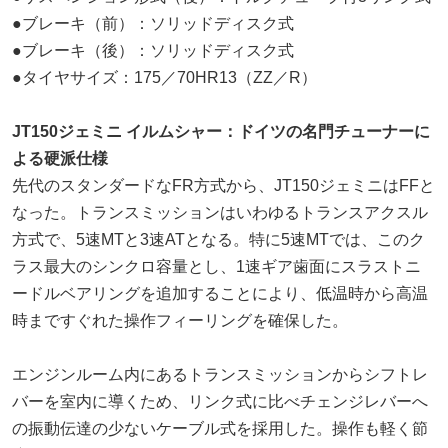
●ブレーキ（前）：ソリッドディスク式
●ブレーキ（後）：ソリッドディスク式
●タイヤサイズ：175／70HR13（ZZ／R）
JT150ジェミニ イルムシャー：ドイツの名門チューナーに
よる硬派仕様
先代のスタンダードなFR方式から、JT150ジェミニはFFと
なった。トランスミッションはいわゆるトランスアクスル
方式で、5速MTと3速ATとなる。特に5速MTでは、このク
ラス最大のシンクロ容量とし、1速ギア歯面にスラストニ
ードルベアリングを追加することにより、低温時から高温
時まですぐれた操作フィーリングを確保した。
エンジンルーム内にあるトランスミッションからシフトレ
バーを室内に導くため、リンク式に比べチェンジレバーへ
の振動伝達の少ないケーブル式を採用した。操作も軽く節