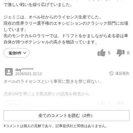
で激しい戦いを繰り広げていました。
ジェミニは、オペル社からのライセンス生産でした。
現在の世界ラリー選手権のエキシビションのクラシック部門に出場
しています。
先のモンテカルロラリーでは、ドリフトをかましながら走る姿は車
自体が持つポテンシャルの高さを物語っています。
5
0
返信0件
duy********
違反報告
2026/3/21 22:12
オペルのライセンスという事実に驚きを禁じ得ない。
北米GM主導による製品群との認識を根底から。
2
0
返信0件
全てのコメントを読む（2件）
※コメントは個人の見解であり、記事提供社と関係はありません。