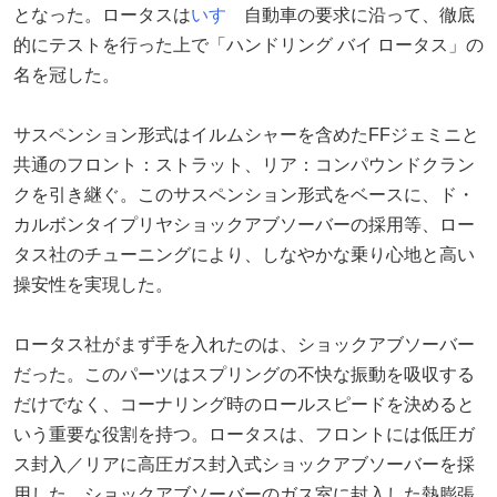
となった。ロータスは
いすゞ
自動車の要求に沿って、徹底
的にテストを行った上で「ハンドリング バイ ロータス」の
名を冠した。
サスペンション形式はイルムシャーを含めたFFジェミニと
共通のフロント：ストラット、リア：コンパウンドクラン
クを引き継ぐ。このサスペンション形式をベースに、ド・
カルボンタイプリヤショックアブソーバーの採用等、ロー
タス社のチューニングにより、しなやかな乗り心地と高い
操安性を実現した。
ロータス社がまず手を入れたのは、ショックアブソーバー
だった。このパーツはスプリングの不快な振動を吸収する
だけでなく、コーナリング時のロールスピードを決めると
いう重要な役割を持つ。ロータスは、フロントには低圧ガ
ス封入／リアに高圧ガス封入式ショックアブソーバーを採
用した。ショックアブソーバーのガス室に封入した熱膨張