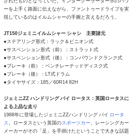
されたものとなっていた。インタークーラーターボのパワ
ーを上手く路面に伝えながら、ファントゥードライブを実
現しているのはイルムシャーの手腕と言えるだろう。
JT150ジェミニイルムシャー シャシ 主要諸元
●ステアリング形式：ラック＆ピニオン式
●サスペンション形式（前）：ストラット式
●サスペンション形式（後）：コンパウンドクランク式
●ブレーキ（前）：ベンチレーテッドディスク式
●ブレーキ（後）：LT式ドラム
●タイヤサイズ：185／60R14 82H
ジェミニZZ ハンドリング バイ ロータス：英国ロータスに
よる上品な走り
1988年に登場したジェミニZZハンドリング バイ
ロータ
ス
。ロータスという英国の
スポーツカー
、レーシングカー
メーカーがその「足」を手掛けたということで大きな話題