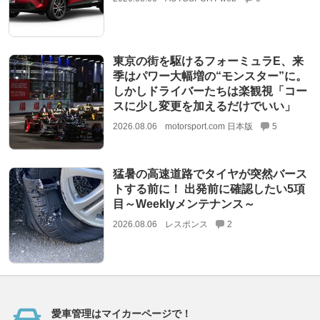
東京の街を駆けるフォーミュラE、来
季はパワー大幅増の“モンスター”に。
しかしドライバーたちは楽観視「コー
スに少し変更を加えるだけでいい」
2026.08.06
motorsport.com 日本版
5
猛暑の高速道路でタイヤが突然バース
トする前に！ 出発前に確認したい5項
目～Weeklyメンテナンス～
2026.08.06
レスポンス
2
愛車管理はマイカーページで！