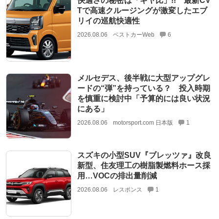
快適さの秘密は「ギヤ比」!! 最新CV
Tで高速クルージングが激変したエブ
リイの巡航快適性
2026.08.06
ベストカーWeb
6
メルセデス、後半戦に大型アップグレ
ードの“弾”を持っている？ 投入時期
を慎重に検討中「予算的には良い状況
にある」
2026.08.06
motorsport.com 日本版
1
スズキの小型SUV『ブレッツァ』改良
新型、住友理工の樹脂製燃料ホース採
用…VOCの排出量削減
2026.08.06
レスポンス
1