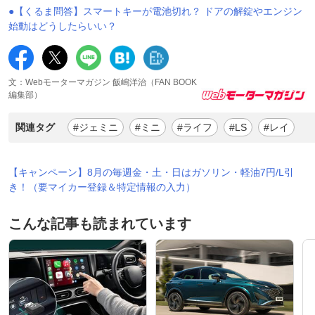
●【くるま問答】スマートキーが電池切れ？ ドアの解錠やエンジン
始動はどうしたらいい？
文：Webモーターマガジン 飯嶋洋治（FAN BOOK
編集部）
関連タグ
#ジェミニ
#ミニ
#ライフ
#LS
#レイ
【キャンペーン】8月の毎週金・土・日はガソリン・軽油7円/L引
き！（要マイカー登録＆特定情報の入力）
こんな記事も読まれています