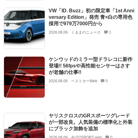
VW「ID. Buzz」初の限定車「1st Anni
versary Edition」発売 青×白の専用色
採用で979万7000円から
2026.08.06
くるまのニュース
1
ケンウッドのミラー型ドラレコに新作
登場!! 56fpsや高性能センサーはさす
が老舗の仕事!!
2026.08.06
ベストカーWeb
0
ヤリスクロスのGRスポーツグレード
が一部改良。人気装備の標準化と外装
にブラック加飾を追加
2026.08.06
AUTOSPORT web
0