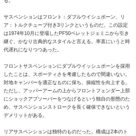
る。
サスペンションはフロント：ダブルウイシュボーン、リ
ア：トルクチューブ付き3リンクというものだ。この設定
は1974年10月に登場したPF50ベレットジェミニから引き
継ぐ、かなり古典的なスタイルと言える。率直にいうと時
代遅れになりつつあった。
フロントサスペンションにダブルウイッシュボーンを採用
したことは、スポーティさを考慮したもので間違いない。
対地キャンバーを適正なものに保ち、操縦性を向上する。
ただし、アッパーアームの上からフロントフェンダー上部
にショックアブソーバーをつなげるという独自の形態のた
め、サスペンションストロークを長く確保できないという
デメリットがある。
リアサスペンションは独特のものだった。構成は2本のト