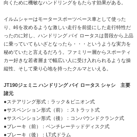
向くために機敏なハンドリングをもたらす効果がある。
イルムシャーはモータースポーツベース車として使った
り、峠を攻めるような激しい走行を前提にした走行特性だ
ったのに対し、ハンドリング バイ ロータスは普段から上品
に乗っていてもいざとなったら・・・というような実力を
秘めていたと言えるだろう。ファミリー層からスポーティ
カー好きな若者層まで幅広い人に受け入れられるような操
縦性、そして乗り心地を持ったクルマといえる。
JT190ジェミニ ハンドリング バイ ロータス シャシ 主要
諸元
●ステアリング形式：ラック＆ピニオン式
●サスペンション形式（前）：ストラット式
●サスペンション形式（後）：コンパウンドクランク式
●ブレーキ（前）：ベンチレーテッドディスク式
●ブレーキ（後）：LT式ドラム