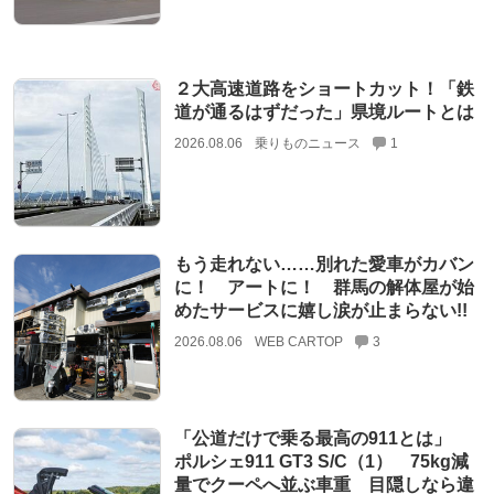
２大高速道路をショートカット！「鉄
道が通るはずだった」県境ルートとは
2026.08.06
乗りものニュース
1
もう走れない……別れた愛車がカバン
に！ アートに！ 群馬の解体屋が始
めたサービスに嬉し涙が止まらない!!
2026.08.06
WEB CARTOP
3
「公道だけで乗る最高の911とは」
ポルシェ911 GT3 S/C（1） 75kg減
量でクーペへ並ぶ車重 目隠しなら違