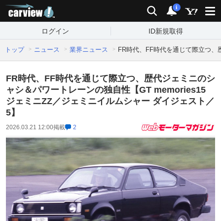
carview!
検索
通知
i
ログイン
ID新規取得
トップ
ニュース
業界ニュース
FR時代、FF時代を通じて際立つ、歴
FR時代、FF時代を通じて際立つ、歴代ジェミニのシ
ャシ＆パワートレーンの独自性【GT memories15
ジェミニZZ／ジェミニイルムシャー ダイジェスト／
5】
2026.03.21 12:00
掲載
2