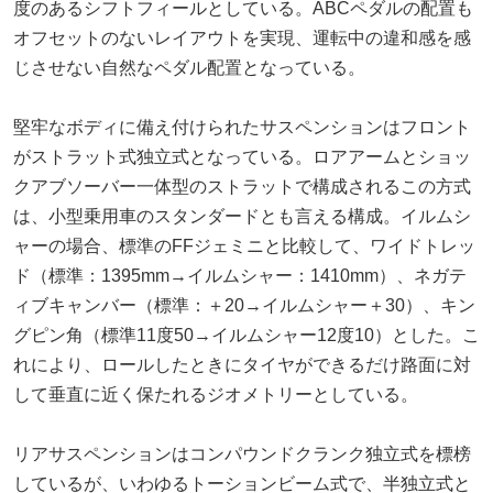
度のあるシフトフィールとしている。ABCペダルの配置も
オフセットのないレイアウトを実現、運転中の違和感を感
じさせない自然なペダル配置となっている。
堅牢なボディに備え付けられたサスペンションはフロント
がストラット式独立式となっている。ロアアームとショッ
クアブソーバー一体型のストラットで構成されるこの方式
は、小型乗用車のスタンダードとも言える構成。イルムシ
ャーの場合、標準のFFジェミニと比較して、ワイドトレッ
ド（標準：1395mm→イルムシャー：1410mm）、ネガテ
ィブキャンバー（標準：＋20→イルムシャー＋30）、キン
グピン角（標準11度50→イルムシャー12度10）とした。こ
れにより、ロールしたときにタイヤができるだけ路面に対
して垂直に近く保たれるジオメトリーとしている。
リアサスペンションはコンパウンドクランク独立式を標榜
しているが、いわゆるトーションビーム式で、半独立式と