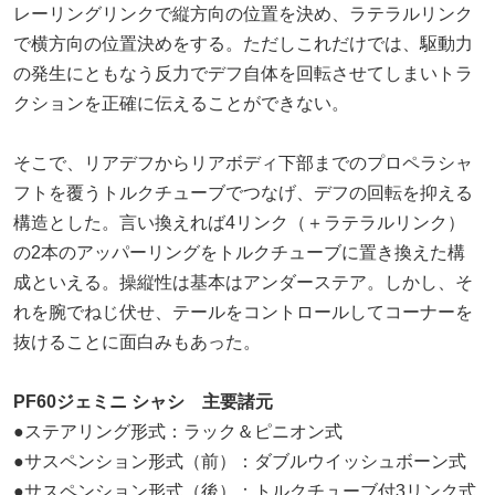
レーリングリンクで縦方向の位置を決め、ラテラルリンク
で横方向の位置決めをする。ただしこれだけでは、駆動力
の発生にともなう反力でデフ自体を回転させてしまいトラ
クションを正確に伝えることができない。
そこで、リアデフからリアボディ下部までのプロペラシャ
フトを覆うトルクチューブでつなげ、デフの回転を抑える
構造とした。言い換えれば4リンク（＋ラテラルリンク）
の2本のアッパーリングをトルクチューブに置き換えた構
成といえる。操縦性は基本はアンダーステア。しかし、そ
れを腕でねじ伏せ、テールをコントロールしてコーナーを
抜けることに面白みもあった。
PF60ジェミニ シャシ 主要諸元
●ステアリング形式：ラック＆ピニオン式
●サスペンション形式（前）：ダブルウイッシュボーン式
●サスペンション形式（後）：トルクチューブ付3リンク式