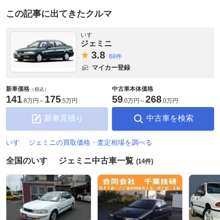
この記事に出てきたクルマ
いすゞ
ジェミニ
3.
8
68件
マイカー登録
新車価格
中古車本体価格
（税込）
141
175
59
268
.
8万円
～
.
5万円
.
0万円
～
.
0万円
新車見積り
中古車を検索
いすゞ ジェミニの買取価格・査定相場を調べる
全国のいすゞ ジェミニ中古車一覧
(14件)