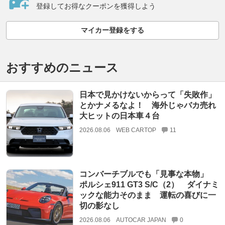
登録してお得なクーポンを獲得しよう
マイカー登録をする
おすすめのニュース
日本で見かけないからって「失敗作」
とかナメるなよ！ 海外じゃバカ売れ
大ヒットの日本車４台
2026.08.06
WEB CARTOP
11
コンバーチブルでも「見事な本物」
ポルシェ911 GT3 S/C（2） ダイナミ
ックな能力そのまま 運転の喜びに一
切の影なし
2026.08.06
AUTOCAR JAPAN
0