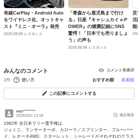
有線CarPlay・Android Auto
「青森から鹿児島まで行け
災
をワイヤレス化、オットキャ
る」日産『キャシュカイ e-P
活
スト『ミニ・オーラ』発売
OWER』の燃費記録にSNS
能
驚愕！「日本でも売りましょ
20
2026.08.06
レスポンス
う」の声も
2026.08.06
レスポンス
みんなのコメント
コメント非表示
2件
使い方
おすすめ順
新着順
この記事にコメントする
wqn********
違反報告
2026/3/21 13:18
1982年 全日本ラリー選手権は
ジェミニ、ランサーターボ、カローラ／スプリンター、ブルーバー
ド、レオーネ4WD、スターレット、シャレードがそれぞれのクラス