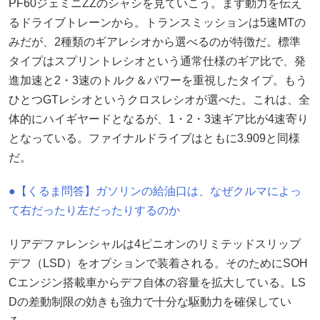
PF60ジェミニZZのシャシを見ていこう。まず動力を伝え
るドライブトレーンから。トランスミッションは5速MTの
みだが、2種類のギアレシオから選べるのが特徴だ。標準
タイプはスプリントレシオという通常仕様のギア比で、発
進加速と2・3速のトルク＆パワーを重視したタイプ。もう
ひとつGTレシオというクロスレシオが選べた。これは、全
体的にハイギヤードとなるが、1・2・3速ギア比が4速寄り
となっている。ファイナルドライブはともに3.909と同様
だ。
●【くるま問答】ガソリンの給油口は、なぜクルマによっ
て右だったり左だったりするのか
リアデファレンシャルは4ピニオンのリミテッドスリップ
デフ（LSD）をオプションで装着される。そのためにSOH
Cエンジン搭載車からデフ自体の容量を拡大している。LS
Dの差動制限の効きも強力で十分な駆動力を確保してい