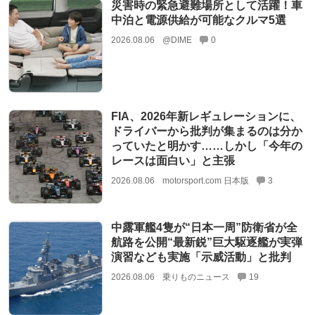
災害時の緊急避難場所として活躍！車
中泊と電源供給が可能なクルマ5選
2026.08.06
@DIME
0
FIA、2026年新レギュレーションに、
ドライバーから批判が集まるのは分か
っていたと明かす……しかし「今年の
レースは面白い」と主張
2026.08.06
motorsport.com 日本版
3
中露軍艦4隻が“日本一周”防衛省が全
航路を公開“最新鋭”巨大駆逐艦が実弾
演習なども実施「示威活動」と批判
2026.08.06
乗りものニュース
19