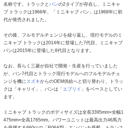
名称です。トラックと
バン
の2タイプが存在し、ミニキャ
ブ トラックは1966年、「ミニキャブ バン」は1968年に初
代が発売されました。
その後、フルモデルチェンジを繰り返し、現行モデルのミ
ニキャブ トラックは2014年に登場した7代目、ミニキャブ
バンは2015年に登場した8代目となります。
なお、長らく三菱が自社で開発・生産を行っていました
が、バン7代目とトラック現行モデルへのフルモデルチェ
ンジを機に
スズキ
からのOEM供給へと切り替わり、トラッ
クは「キャリイ」、バンは「
エブリイ
」をベースとしてい
ます。
ミニキャブ トラックのボディサイズは全長3395mm×全幅1
475mm×全高1765mm。パワーユニットは最高出力46馬力
を発揮する660ccの「R06A型」エンジンを搭載。トランス