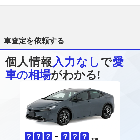
車査定を依頼する
個人情報
入力なし
で
愛
車の相場
がわかる!