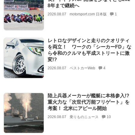
8年まで継続へ
2026.08.07
motorsport.com 日本版
1
レトロなデザインと走りのクオリティ
を両立！ ワークの「シーカーFD」な
ら令和のクルマも平成ストリートに激
変!?
2026.08.07
ベストカーWeb
4
陸上兵器メーカーが艦艇に本格参入!?
重火力な「次世代万能フリゲート」を
考案！ 北米にアピール開始
2026.08.07
乗りものニュース
10