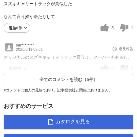
スズキキャリートラックが真似した
なんて言う奴が居たりして
3
1
返信0件
sar********
違反報告
2026/6/11 03:01
オリジナルのスズキキャリィトラック買うよ。スーパーも有るし。
0
0
返信0件
全てのコメントを読む（5件）
※コメントは個人の見解であり、記事提供社と関係はありません。
おすすめのサービス
カタログを見る