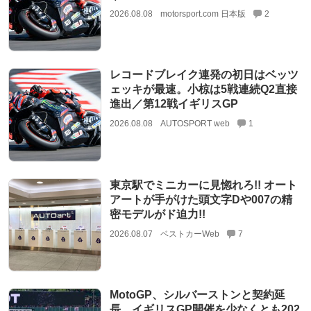
2026.08.08
motorsport.com 日本版
2
レコードブレイク連発の初日はベッツ
ェッキが最速。小椋は5戦連続Q2直接
進出／第12戦イギリスGP
2026.08.08
AUTOSPORT web
1
東京駅でミニカーに見惚れろ!! オート
アートが手がけた頭文字Dや007の精
密モデルがド迫力!!
2026.08.07
ベストカーWeb
7
MotoGP、シルバーストンと契約延
長。イギリスGP開催を少なくとも202