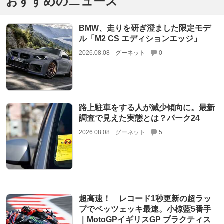
おすすめのニュース
BMW、走りを研ぎ澄ました限定モデ
ル「M2 CS エディションエッジ」
2026.08.08
グーネット
0
路上駐車をする人が減少傾向に。最新
調査で見えた実態とは？パーク24
2026.08.08
グーネット
5
超高速！ レコード1秒更新の超ラッ
プでベッツェッキ最速。小椋藍5番手
｜MotoGPイギリスGP プラクティス