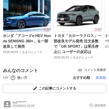
ホンダ「アコードe:HEV Hon
トヨタ「カローラクロス」一
ト
da SENISNG 360+」を一部
部改良モデル発売 注文多数
一
改良して発売
で「GR SPORT」は受注停
20
止に ユーザーの反応は
2026.08.04
くるまのニュース
2026.08.03
くるまのニュース
みんなのコメント
コメント非表示
5件
使い方
おすすめ順
新着順
この記事にコメントする
zcj********
違反報告
2026/6/10 18:29