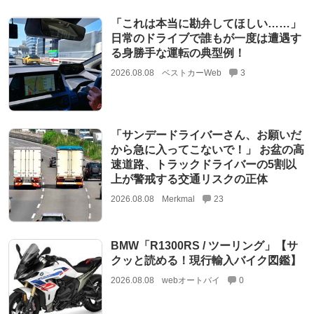
「これは本当に勘弁してほしい……」
日常のドライブで誰もが一度は遭遇す
る身勝手な運転の典型例！
2026.08.08
ベストカーWeb
3
「サンデードライバーさん、お願いだ
から急に入ってこないで！」 お盆の高
速道路、トラックドライバーの5割以
上が警戒する交通リスクの正体
2026.08.08
Merkmal
23
BMW「R1300RS / ツーリング」【サ
クッと読める！現行輸入バイク図鑑】
2026.08.08
webオートバイ
0