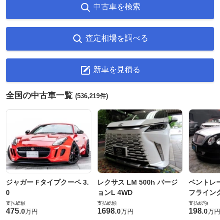
中古車を検索
査定相場を調べる
新車を見積る
全国の中古車一覧
(536,219件)
ジャガー Fタイプクーペ 3.
レクサス LM 500h バージ
ベントレ
0
ョンL 4WD
フライングス
支払総額
支払総額
支払総額
475
1698
198
.
0
.
0
.
0
万円
万円
万