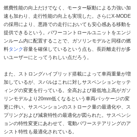
燃費性能の向上だけでなく、モーター駆動による力強い加
速も加わり、走行性能の向上も実現した。さらにX-MODE
の採用により、悪路での走行においても安心感ある移動を
提供できるという。パワーコントロールユニットをエンジ
ンルーム内に配置することで、ガソリンモデルと同様の燃
料
タンク
容量を確保しているという点も、長距離走行が多
いユーザーにとってうれしい点だろう。
また、ストロングハイブリッド搭載によって車両重量が増
加しているが、スバルはこれに対しサスペンションセッテ
ィングの変更を行っている。全高および最低地上高がガソ
リンモデルより20mm低くなるという車両パッケージの変
更に伴い、サスペンションのストローク量の最適化や、ス
プリングおよび減衰特性の最適化が図られた。サスペンシ
ョンの特性変更にあわせて、電動パワーステアリングのア
シスト特性も最適化されている。