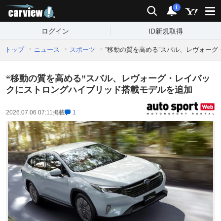
carview!
検索
通知
i
ログイン
ID新規取得
トップ
ニュース
スポーツ
“移動の質を高める”スバル、レヴォー
“移動の質を高める”スバル、レヴォーグ・レイバッ
クにストロングハイブリッド搭載モデルを追加
2026.07.06 07:11
掲載
1