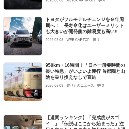
2026.08.08
AUTOCAR JAPAN
0
トヨタがフルモデルチェンジを９年周
期へ！ 長寿命化はユーザーメリット
も大きいが開発側の難易度も高い!!
2026.08.08
WEB CARTOP
1
950km・16時間！「日本一所要時間の
長い特急」がいよいよ運行 首都圏と山
陰を乗り換えなしで直結
2026.08.08
乗りものニュース
3
【週間ランキング】「完成度がスゴ
イ…」「伝説はここから始まった」注