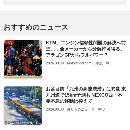
おすすめのニュース
KTM、エンジン信頼性問題の解決へ前
進……全メーカーから分解許可得る。
アラゴンGPからフルパワー？
2026.08.08
motorsport.com 日本版
0
お盆目前「九州の高速渋滞」に異変 東
九州道で15km予測も NEXCO西「不
要不急の移動は控えて」
2026.08.08
乗りものニュース
0