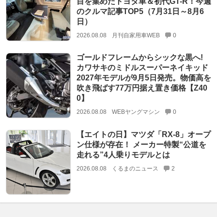
目を集めたトヨタ車＆初代GT-R！今週
のクルマ記事TOP5（7月31日～8月6
日）
2026.08.08
月刊自家用車WEB
0
ゴールドフレームからシックな黒へ!
カワサキのミドルスーパーネイキッド
2027年モデルが9月5日発売。物価高を
吹き飛ばす77万円据え置き価格【Z40
0】
2026.08.08
WEBヤングマシン
0
【エイトの日】マツダ「RX-8」オープ
ン仕様が存在！ メーカー特製“公道を
走れる”4人乗りモデルとは
2026.08.08
くるまのニュース
2