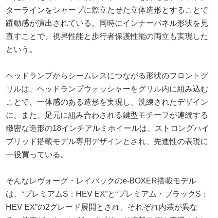
ターラインをシャープに際立たせた立体造形とすることで
躍動感が演出されている。同時にインナーパネル形状を見
直すことで、視界性能と歩行者保護性能の両立も実現した
という。
ヘッドランプからシームレスにつながる形状のフロントグ
リルは、ヘッドランプウォッシャーをグリル内に組み込む
ことで、一体感のある造形を実現し、洗練されたデザイン
に。また、足元に組み合わされる鍵型モチーフが連続する
緻密な造形の18インチアルミホイールは、ストロングハイ
ブリッド搭載モデル専用デザインとされ、先進性の表現に
一役買っている。
そんなレヴォーグ・レイバックのe-BOXER搭載モデル
は、“プレミアムS：HEV EX”と“プレミアム・ブラックS：
HEV EX”の2グレード展開とされ、それぞれ内装が異な