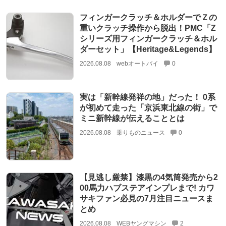
フィンガークラッチ＆ホルダーでＺの
重いクラッチ操作から脱出！PMC「Z
シリーズ用フィンガークラッチ＆ホル
ダーセット」【Heritage&Legends】
2026.08.08
webオートバイ
0
実は「新幹線発祥の地」だった！ 0系
が初めて走った「京浜東北線の街」で
ミニ新幹線が伝えることとは
2026.08.08
乗りものニュース
0
【見逃し厳禁】漆黒の4気筒発売から2
00馬力ハブステアインプレまで! カワ
サキファン必見の7月注目ニュースま
とめ
2026.08.08
WEBヤングマシン
2