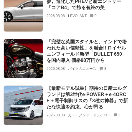
参。進化したPHEVと新エントリー
「コアB4」で飾る有終の美
2026.08.08
LEVOLANT
0
「完璧な英国スタイルと、インドで培
われた高い信頼性」を融合!! ロイヤル
エンフィールド新型「BULLET 650」
を国内導入 価格98万円から
2026.08.08
バイクのニュース
3
【最新モデル試乗】期待の日産エルグ
ランドは第3世代e-POWER＋e-4ORC
E＋電子制御サスの「3種の神器」で新
たな快適を約束。心が昂る
2026.08.08
カー・アンド・ドライバー
5