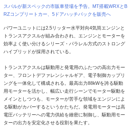
スバルが新スペックの市販車登場を予告。MT搭載WRXとB
RZコンプリートカー、5ドアハッチバックを販売へ
パワーユニットには2.5リッター水平対向4気筒エンジンと
トランスアクスルが組み合わされ、エンジンとモーターを
効率よく使い分けるシリーズ・パラレル方式のストロング
ハイブリッドが採用されている。
トランスアクスルは駆動用と発電用のふたつの高出力モー
ター、フロントデファレンシャルギア、電子制御カップリ
ングを一体化して構成される。最高出力88kWを誇る駆動
用モーターを活かし、幅広い走行シーンでモーター駆動を
メインとしつつも、モーターが苦手な領域をエンジンによ
る駆動がカバーするというかたちだ。発電用モーターは高
電圧バッテリーへの電力供給を緻密に制御し、駆動用モー
ターの出力を安定化させる役割を果たす。