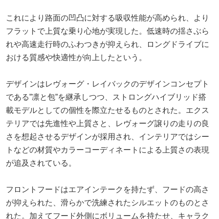
これにより路面の凹凸に対する吸収性能が高められ、より
フラットで上質な乗り心地が実現した。低速時の揺さぶら
れや高速走行時のふわつきが抑えられ、ロングドライブに
おける質感や快適性が向上したという。
デザインはレヴォーグ・レイバックのデザインコンセプト
である”凛と包”を継承しつつ、ストロングハイブリッド搭
載モデルとしての個性を際立たせるものとされた。エクス
テリアでは先進性や上質さと、レヴォーグ譲りの走りの良
さを想起させるデザインが採用され、インテリアではシー
トなどの材質やカラーコーディネートによる上質さの表現
が追及されている。
フロントフードはエアインテークを持たず、フードの高さ
が抑えられた、滑らかで洗練されたシルエットのものとさ
れた。加えてフード外側にボリュームを持たせ、キャラク