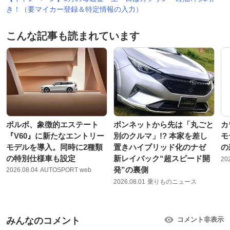
き！（要マイカー登録＆特定情報の入力）
こんな記事も読まれています
ボルボ、象徴的エステート
ボンネットから先は「丸ごと
カ
『V60』に新たなエントリー
別のクルマ」!? 本家を差し
モ
モデルを導入。同時に2種類
置きハイブリッド化のナゼ
の
の特別仕様車も設定
新レイバック“超スピード開
20
発”の裏側
2026.08.04
AUTOSPORT web
2026.08.01
乗りものニュース
みんなのコメント
コメント非表示