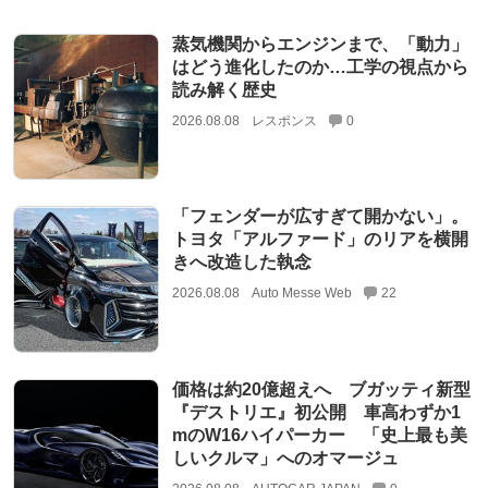
蒸気機関からエンジンまで、「動力」
はどう進化したのか…工学の視点から
読み解く歴史
2026.08.08
レスポンス
0
「フェンダーが広すぎて開かない」。
トヨタ「アルファード」のリアを横開
きへ改造した執念
2026.08.08
Auto Messe Web
22
価格は約20億超えへ ブガッティ新型
『デストリエ』初公開 車高わずか1
mのW16ハイパーカー 「史上最も美
しいクルマ」へのオマージュ