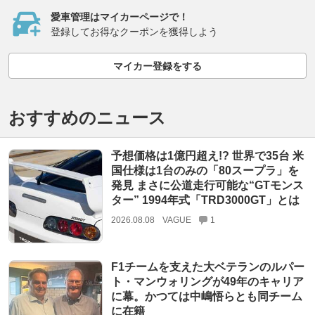
愛車管理はマイカーページで！
登録してお得なクーポンを獲得しよう
マイカー登録をする
おすすめのニュース
予想価格は1億円超え!? 世界で35台 米
国仕様は1台のみの「80スープラ」を
発見 まさに公道走行可能な“GTモンス
ター” 1994年式「TRD3000GT」とは
2026.08.08
VAGUE
1
F1チームを支えた大ベテランのルパー
ト・マンウォリングが49年のキャリア
に幕。かつては中嶋悟らとも同チーム
に在籍