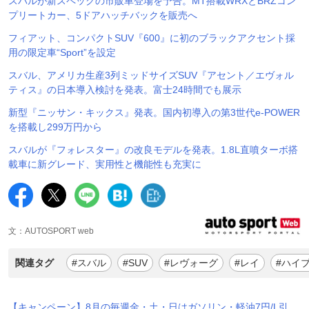
スバルが新スペックの市販車登場を予告。MT搭載WRXとBRZコン
プリートカー、5ドアハッチバックを販売へ
フィアット、コンパクトSUV『600』に初のブラックアクセント採
用の限定車“Sport”を設定
スバル、アメリカ生産3列ミッドサイズSUV『アセント／エヴォル
ティス』の日本導入検討を発表。富士24時間でも展示
新型『ニッサン・キックス』発表。国内初導入の第3世代e-POWER
を搭載し299万円から
スバルが『フォレスター』の改良モデルを発表。1.8L直噴ターボ搭
載車に新グレード、実用性と機能性も充実に
文：AUTOSPORT web
関連タグ
#スバル
#SUV
#レヴォーグ
#レイ
#ハイ
【キャンペーン】8月の毎週金・土・日はガソリン・軽油7円/L引