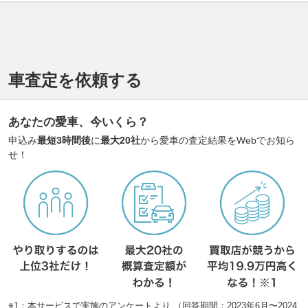
車査定を依頼する
あなたの愛車、今いくら？
申込み
最短3時間後
に
最大20社
から愛車の査定結果をWebでお知ら
せ！
※1：本サービスで実施のアンケートより （回答期間：2023年6月〜2024