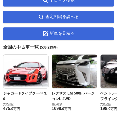
査定相場を調べる
新車を見積る
全国の中古車一覧
(536,219件)
ジャガー Fタイプクーペ 3.
レクサス LM 500h バージ
ベントレ
0
ョンL 4WD
フライングス
支払総額
支払総額
支払総額
475
1698
198
.
0
.
0
.
0
万円
万円
万