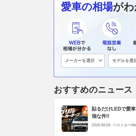
愛車の相場
がわ
おすすめのニュース
貼るだけLEDで愛車
強な件!!
2026.08.06
ベストカーWe