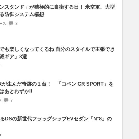
ンスタンド」が積極的に自衛する日！ 米空軍、大型
る防御システム構想
ース
3
でも楽しくなってくるね 自分のスタイルで主張でき
派ギア」3選
2
が生んだ奇跡の１台！ 「コペン GR SPORT」を
はあとわずか!!
P
7
誇るDSの新世代フラッグシップEVセダン「N°8」の
0