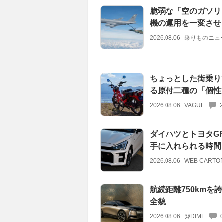
脆弱な「空のガソリ
機の運用を一変させ
2026.08.06
乗りものニュ
ちょっとした街乗り
る原付二種の「個性
2026.08.06
VAGUE
ダイハツとトヨタGR
手に入れられる時間
2026.08.06
WEB CARTO
航続距離750kmを
全貌
2026.08.06
@DIME