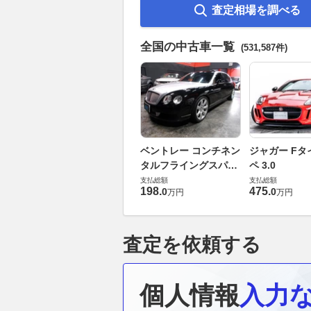
査定相場を調べる
全国の中古車一覧
(531,587件)
ベントレー コンチネン
ジャガー Fタ
タルフライングスパー
ペ 3.0
6.0 4WD
支払総額
支払総額
198
.
475
.
0
0
万円
万円
査定を依頼する
個人情報
入力