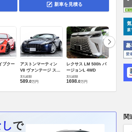
新車を見積る
ロールスロ
イプクー
アストンマーティン
レクサス LM 500h バ
ト ロール
V8 ヴァンテージ スポ
ージョンL 4WD
ースト(第1
支払総額
ーツシフト
支払総額
支払総額
905
.
1
万円
589
.
1698
.
0
0
万円
万円
関
なし
で