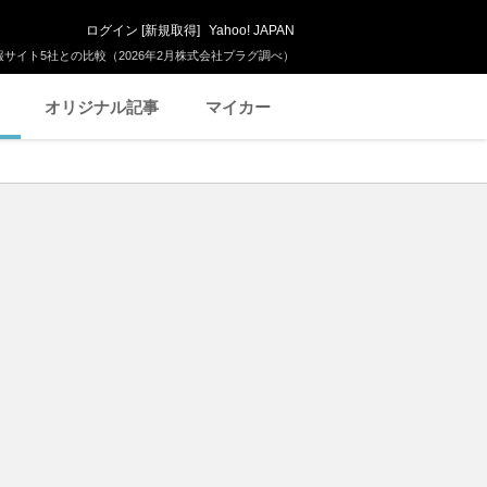
ログイン
[
新規取得
]
Yahoo! JAPAN
サイト5社との比較（2026年2月株式会社プラグ調べ）
オリジナル記事
マイカー