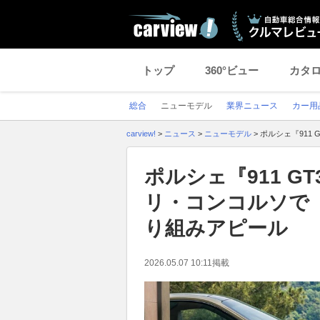
トップ
360°ビュー
カタ
総合
ニューモデル
業界ニュース
カー用
carview!
>
ニュース
>
ニューモデル
>
ポルシェ『911 
ポルシェ『911 G
リ・コンコルソで「S
り組みアピール
2026.05.07 10:11
掲載