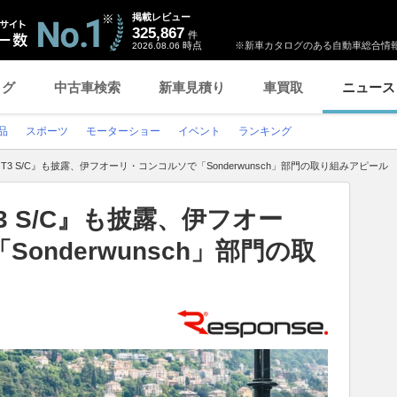
掲載レビュー
325,867
件
時点
※新車カタログのある自動車総合情報
2026.08.06
ログ
中古車検索
新車見積り
車買取
ニュース
品
スポーツ
モーターショー
イベント
ランキング
GT3 S/C』も披露、伊フオーリ・コンコルソで「Sonderwunsch」部門の取り組みアピール
T3 S/C』も披露、伊フオー
onderwunsch」部門の取