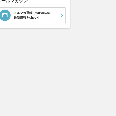
メールマガジン
メルマガ登録でcarview!の
最新情報をcheck!