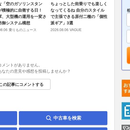
な「空のガソリンスタン
ちょっとした街乗りでも楽しく
ダイハツ
が積極的に自衛する日！
なってくるね 自分のスタイル
奇跡の１台
軍、大型機の運用を一変さ
で主張できる原付二種の「個性
SPORT
防御システム構想
派ギア」3選
間はあとわ
08.06
乗りものニュース
2026.08.06
VAGUE
2026.08.06
コメントがありません。
あなたの意見や感想を投稿しませんか？
この記事にコメントする
中古車を検索