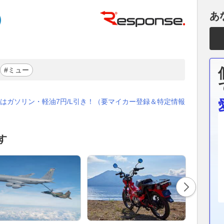
あ
#ミュー
はガソリン・軽油7円/L引き！（要マイカー登録＆特定情報
す