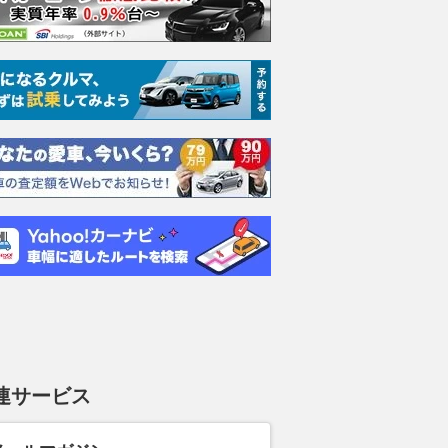
イス ゴース
ホンダ NSX 3.0
日産 エルグランド 3.5
日産 
スロイス ゴ
VIP パワーシートパッ
ック 
支払総額
898
.
0
万円
世代 / RR4)
ケージ
支払総額
支払総額
684
.
220
.
0
0
万円
連サービス