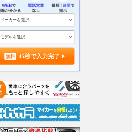
とトヨタGRが生んだ
航続距離750kmを誇るDSの新
ソリオは車中
！ 「コペン GR
世代フラッグシップEVセダン
パクトか!? 
」を手に入れられる時
「N°8」の全貌
のシートアレ
ずか!!
さをチェック!
2026.08.06
@DIME
WEB CARTOP
2026.08.06
ベス
45秒で入力完了