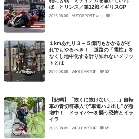
耗に苦戦「ミディアムを履いていれ
ば」とリンス／第12戦イギリスGP
2026.08.09
AUTOSPORT web
1
１kmあたり３～５億円もかかるがそ
れでもやるべき！ 道路の「電柱」を
なくし地中化する計り知れないメリッ
トとは
2026.08.09
WEB CARTOP
52
【悲鳴】「抜くに抜けない……」自転
車の青切符導入で”車道ハミ出し”が急
増中！ ドライバーを襲う恐怖とイラ
イラ
2026.08.09
WEB CARTOP
65