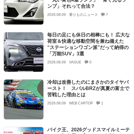
ンプ」それって合法？
2026.08.09
乗りものニュース
7
毎日の足にも休日の相棒にも！ 広大な
荷室＆快適な移動空間を兼ね備えた
“ステーションワゴン派”だって納得の
「万能SUV」3選
2026.08.09
VAGUE
0
冷却は改善したのにまさかのタイヤバ
ースト！ スバルBRZが真夏の富士で
苦戦した理由とは
2026.08.09
WEB CARTOP
1
バイク王、2026グッドスマイルミーテ