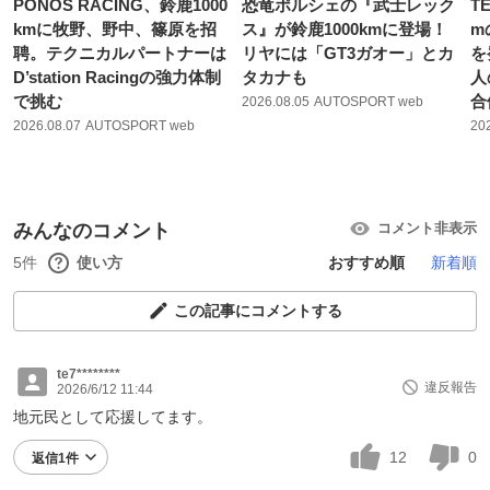
PONOS RACING、鈴鹿1000
恐竜ポルシェの『武士レック
T
kmに牧野、野中、篠原を招
ス』が鈴鹿1000kmに登場！
m
聘。テクニカルパートナーは
リヤには「GT3ガオー」とカ
を
D’station Racingの強力体制
タカナも
人
で挑む
合
2026.08.05
AUTOSPORT web
2026.08.07
AUTOSPORT web
20
みんなのコメント
コメント非表示
5件
使い方
おすすめ順
新着順
この記事にコメントする
te7********
違反報告
2026/6/12 11:44
地元民として応援してます。
12
0
返信1件