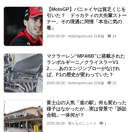
【MotoGP】バニャイヤは貧乏くじを
引いた？ ドゥカティの大先輩ストー
ナー、その境遇に同情「本当に気の
毒」
2026.08.09
motorsport.com 日本版
24
マクラーレン“MP4/8B”に搭載された
ランボルギーニ／クライスラーV1
2……あのエンジンブローがなけれ
ば、F1の歴史が変わっていた？
2026.08.09
motorsport.com 日本版
10
富士山の人気「道の駅」何も変わった
様子はなかったが…実は背景で「訴訟
合戦」一体何が？
2026.08.09
乗りものニュース
1