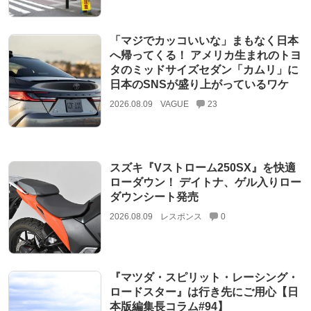
「マジでカッコいいな」まもなく日本
へ帰ってくる！ アメリカ生まれのトヨ
タのミッドサイズセダン「カムリ」に
日本のSNSが盛り上がっているワケ
2026.08.09
VAGUE
23
スズキ『Vストローム250SX』を快適
ローダウン！ デイトナ、ゲル入りロー
ダウンシート発売
2026.08.09
レスポンス
0
『マツダ・スピリット・レーシング・
ロードスター』は行き先にご用心【日
本版編集長コラム#94】