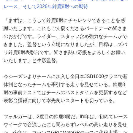
レース、そして2026年鈴鹿8耐への期待
「まずは、こうして鈴鹿8耐にチャレンジできることを感
謝いたします。これもご支援くださるパートナーの皆さま
のおかげです。ライダー、スタッフ含め強力なチームがで
きました。監督という立場になりましたが、目標は、ズバ
リ鈴鹿8耐表彰台です。皆さま熱い応援をよろしくお願い
いたします」と生形監督。
今シーズンよりチームに加入し全日本JSB1000クラスで新
体制となったチームを牽引する走りを見せている。鈴鹿8
耐の事前テストではチームのベストタイムを更新するなど
表彰台獲得に向けて幸先良いスタートを切っている。
フォルガーは、2度目の鈴鹿8耐だ。昨年は、初めてレース
ウイークで合流したにも関わらずレベルの高い走りを見せ
た。今年は、フランスGPにMotoGPクラスに代役出場した