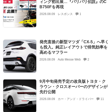
ィング初出展…『バリバリ伝説』のC
B750Fを再現
2026.08.09
レスポンス
1
発売直後の新型マツダ「CX-5」へ早く
も投入。純正レイアウトで排気効率を
高めるマフラー
2026.08.09
Auto Messe Web
2
9月中旬発売予定の改良版トヨタ・ク
ラウン・クロスオーバーのデザインが
先行公開
2026.08.09
カー・アンド・ドライバー
11