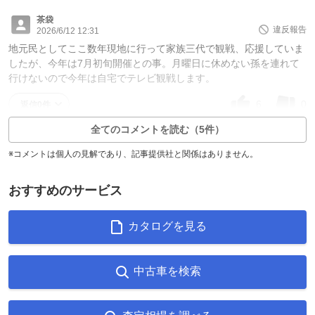
茶袋
違反報告
2026/6/12 12:31
地元民としてここ数年現地に行って家族三代で観戦、応援していま
したが、今年は7月初旬開催との事。月曜日に休めない孫を連れて
行けないので今年は自宅でテレビ観戦します。
6
0
返信0件
全てのコメントを読む（5件）
※コメントは個人の見解であり、記事提供社と関係はありません。
おすすめのサービス
カタログを見る
中古車を検索