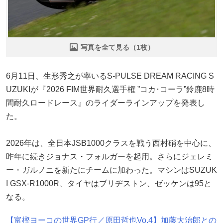
写真を全て見る（1枚）
6月11日、生形秀之が率いるS-PULSE DREAM RACING S
UZUKIが『2026 FIM世界耐久選手権 ”コカ･コーラ”鈴鹿8時
間耐久ロードレース』のライダーラインアップを発表し
た。
2026年は、全日本JSB1000クラスを戦う西村硝を中心に、
昨年に続きジョナス・フォルガーを起用。さらにジェレミ
ー・ガルノニを新たにチームに加わった。マシンはSUZUK
I GSX-R1000R、タイヤはブリヂストン、ゼッケンは95と
なる。
【富樫ヨーコの世界GP行／原田哲也Vo.4】加藤大治郎との