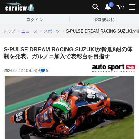
carview!
検索
通知
i
ログイン
ID新規取得
トップ
ニュース
スポーツ
S-PULSE DREAM RACING S
S-PULSE DREAM RACING SUZUKIが鈴鹿8耐の体
制を発表。ガルノニ加入で表彰台を目指す
2026.06.12 10:45
掲載
5