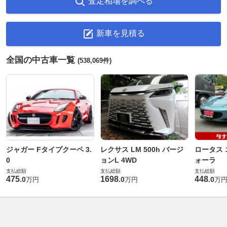
査定相場を調べる
新車を見積る
全国の中古車一覧
(538,069件)
ジャガー Fタイプクーペ 3.
レクサス LM 500h バージ
ロータス 
0
ョンL 4WD
ォーラ
支払総額
支払総額
支払総額
475
1698
448
.
0
.
0
.
0
万円
万円
万