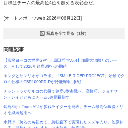
目標はチームの最高位4位を超える表彰台だ。
[オートスポーツweb 2026年06月12日]
写真を全て見る（1枚）
関連記事
【富樫ヨーコの世界GP行／原田哲也Vo.4】加藤大治郎とのレー
ス、そして2026年鈴鹿8耐への期待
ホンダとサンリオがコラボ。『SMILE RIDER PROJECT』始動でク
ロミ仕様のCBR1000RR-Rが鈴鹿8耐に参戦
チャントラがザルコの代役で鈴鹿8耐参戦へ。高橋巧、ジョナサ
ン・レイとともにチーム5連覇目指す
鈴鹿8耐：Team ATJが参戦ライダーを発表。チーム最高位獲得トリ
オを継続起用へ
水野涼「跨るのも初めて」急転直下で実現したスズキ入り。佐原伸
一氏「期待していた以上」と太鼓判／鈴鹿8耐