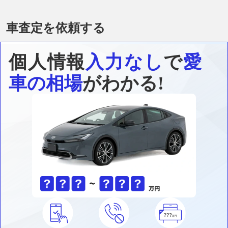
車査定を依頼する
個人情報
入力なし
で
愛
車の相場
がわかる!