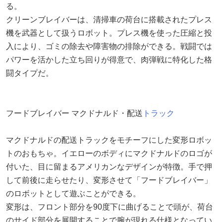
る。
クリーンブレイバーは、清掃車の荷台に搭載されたプレス
機を武器として扱うロボット。プレス機を使った圧縮と投
入により、ゴミの除去や障害物の排除ができる。戦闘では
パワーを活かした立ち回りが得意で、肉弾戦に特化した格
闘タイプだ。
フードブレイバー マクドナルド・配送
トラック
マクドナルドの配送トラックをモチーフにした変形ロボッ
トのおもちゃ。イエローのボディにマクドナルドのロゴが
付いた、目に留まるアメリカンなデザインが特徴。手で押
して前後に走らせたり、変形させて「フードブレイバー」
のロボットとして遊ぶことができる。
変形は、フロント部分を90度下に曲げることで頭が、荷台
のサイド部分を展開することで腕が現れる仕様となってい