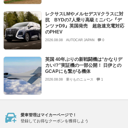
レクサスLMやメルセデスVクラスに対
抗 BYDの7人乗り高級ミニバン『デ
ンツァD9』英国発売 超急速充電対応
のPHEV
2026.08.08
AUTOCAR JAPAN
0
英国 40年ぶりの新戦闘機は“かなりデ
カい!?”実証機の一部公開！ 日伊との
GCAPにも繋がる機体
2026.08.08
乗りものニュース
1
愛車管理はマイカーページで！
登録してお得なクーポンを獲得しよう