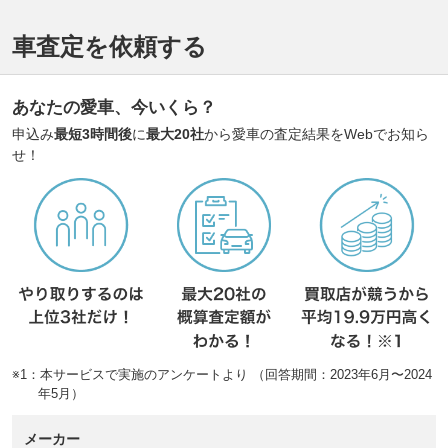
車査定を依頼する
あなたの愛車、今いくら？
申込み
最短3時間後
に
最大20社
から愛車の査定結果をWebでお知ら
せ！
※1：本サービスで実施のアンケートより （回答期間：2023年6月〜2024
年5月）
メーカー