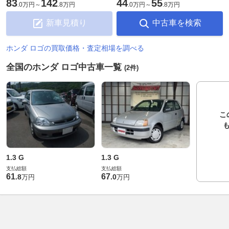
83
142
44
55
.
0万円
～
.
8万円
.
0万円
～
.
8万円
新車見積り
中古車を検索
ホンダ ロゴの買取価格・査定相場を調べる
全国のホンダ ロゴ中古車一覧
(2件)
こ
1.3 G
1.3 G
支払総額
支払総額
61
67
.
8
.
0
万円
万円