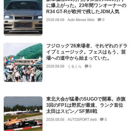
に爆上がった。23年間ワンオーナーの
R34 GT-Rが欧州で残したJDM人気
2026.08.08
Auto Messe Web
0
フジロック’26来場者、それぞれのドラ
イブミュージック。フェスはもう、苗
場への道中から始まっていた。
2026.08.08
くるくら
0
東北大会が猛暑のSUGOで開幕。赤旗
3回のFP1は野尻が最速、ランク首位
太田はスピン／SF第8戦
2026.08.08
AUTOSPORT web
0