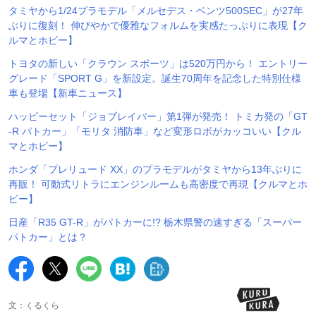
タミヤから1/24プラモデル「メルセデス・ベンツ500SEC」が27年
ぶりに復刻！ 伸びやかで優雅なフォルムを実感たっぷりに表現【ク
ルマとホビー】
トヨタの新しい「クラウン スポーツ」は520万円から！ エントリー
グレード「SPORT G」を新設定。誕生70周年を記念した特別仕様
車も登場【新車ニュース】
ハッピーセット「ジョブレイバー」第1弾が発売！ トミカ発の「GT
-R パトカー」「モリタ 消防車」など変形ロボがカッコいい【クル
マとホビー】
ホンダ「プレリュード XX」のプラモデルがタミヤから13年ぶりに
再販！ 可動式リトラにエンジンルームも高密度で再現【クルマとホ
ビー】
日産「R35 GT-R」がパトカーに!? 栃木県警の速すぎる「スーパー
パトカー」とは？
文：くるくら