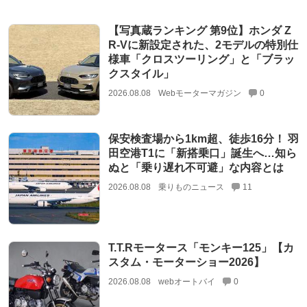
【写真蔵ランキング 第9位】ホンダ Z
R-Vに新設定された、2モデルの特別仕
様車「クロスツーリング」と「ブラッ
クスタイル」
2026.08.08
Webモーターマガジン
0
保安検査場から1km超、徒歩16分！ 羽
田空港T1に「新搭乗口」誕生へ…知ら
ぬと「乗り遅れ不可避」な内容とは
2026.08.08
乗りものニュース
11
T.T.Rモータース「モンキー125」【カ
スタム・モーターショー2026】
2026.08.08
webオートバイ
0