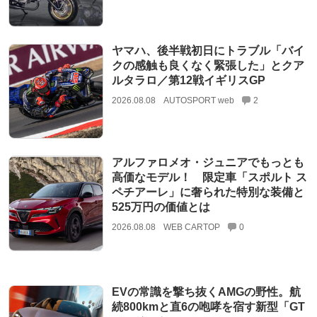
ヤマハ、後半戦初日にトラブル「バイ
クの感触も良くなく緊張した」とクア
ルタラロ／第12戦イギリスGP
2026.08.08
AUTOSPORT web
2
アルファロメオ・ジュニアでもっとも
高価なモデル！ 限定車「スポルト ス
ペチアーレ」に奢られた特別な装備と
525万円の価値とは
2026.08.08
WEB CARTOP
0
EVの常識を撃ち抜くAMGの野性。航
続800kmと直6の咆哮を宿す新型「GT