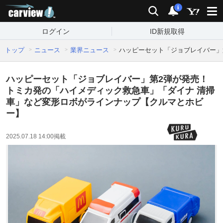
carview!
検索
通知
i
ログイン
ID新規取得
トップ
ニュース
業界ニュース
ハッピーセット「ジョブレイバー」
ハッピーセット「ジョブレイバー」第2弾が発売！
トミカ発の「ハイメディック救急車」「ダイナ 清掃
車」など変形ロボがラインナップ【クルマとホビ
ー】
2025.07.18 14:00
掲載