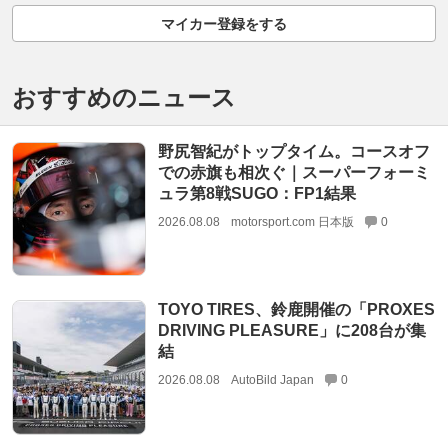
マイカー登録をする
おすすめのニュース
野尻智紀がトップタイム。コースオフ
での赤旗も相次ぐ｜スーパーフォーミ
ュラ第8戦SUGO：FP1結果
2026.08.08
motorsport.com 日本版
0
TOYO TIRES、鈴鹿開催の「PROXES
DRIVING PLEASURE」に208台が集
結
2026.08.08
AutoBild Japan
0