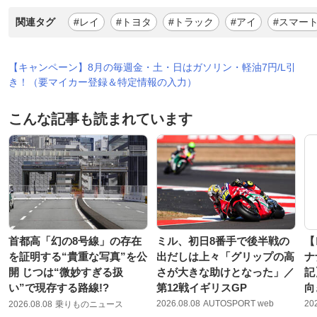
関連タグ
#レイ
#トヨタ
#トラック
#アイ
#スマー
【キャンペーン】8月の毎週金・土・日はガソリン・軽油7円/L引
き！（要マイカー登録＆特定情報の入力）
こんな記事も読まれています
首都高「幻の8号線」の存在
ミル、初日8番手で後半戦の
【
を証明する“貴重な写真”を公
出だしは上々「グリップの高
ナ
開 じつは“微妙すぎる扱
さが大きな助けとなった」／
記
い”で現存する路線!?
第12戦イギリスGP
向
2026.08.08
AUTOSPORT web
20
2026.08.08
乗りものニュース