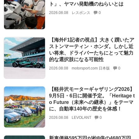
ト」、ヤマハ発動機のねらいとは
2026.08.08
レスポンス
0
【海外F1記者の視点】大きく躓いたア
ストンマーティン・ホンダ。しかし近
い将来、ドライバーたちにとって魅力
的な選択肢になる可能性
2026.08.08
motorsport.com 日本版
0
【軽井沢モーターギャザリング2026】
9月5日・6日に開催予定。「Heritage t
o Future（未来への継承）」をテーマ
に、自動車140年の歴史を体感！
2026.08.08
LEVOLANT
0
新車価格595万円が約8倍の4680万円