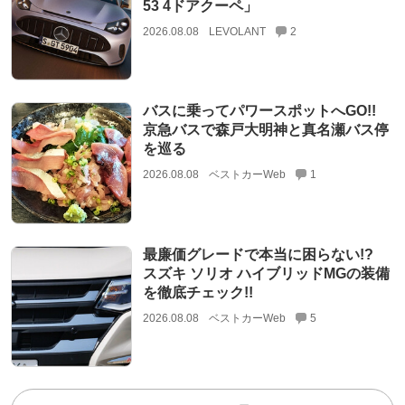
53 4ドアクーペ」
2026.08.08
LEVOLANT
2
バスに乗ってパワースポットへGO!!
京急バスで森戸大明神と真名瀬バス停
を巡る
2026.08.08
ベストカーWeb
1
最廉価グレードで本当に困らない!?
スズキ ソリオ ハイブリッドMGの装備
を徹底チェック!!
2026.08.08
ベストカーWeb
5