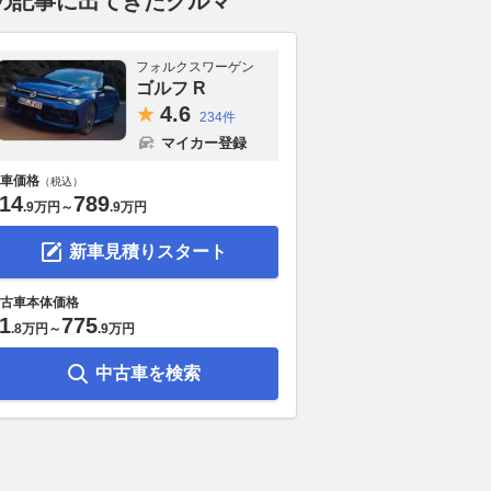
の記事に出てきたクルマ
フォルクスワーゲン
ゴルフ R
4.
6
234件
マイカー登録
車価格
（税込）
14
789
.
9万円
～
.
9万円
新車見積りスタート
古車本体価格
1
775
.
8万円
～
.
9万円
中古車を検索