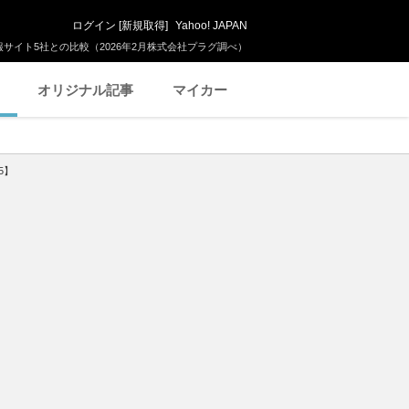
ログイン
[
新規取得
]
Yahoo! JAPAN
サイト5社との比較（2026年2月株式会社プラグ調べ）
オリジナル記事
マイカー
5】