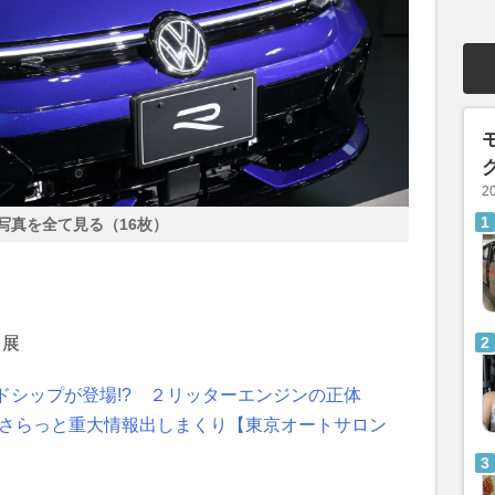
2
写真を全て見る（16枚）
出展
ドシップが登場!? ２リッターエンジンの正体
cingがさらっと重大情報出しまくり【東京オートサロン