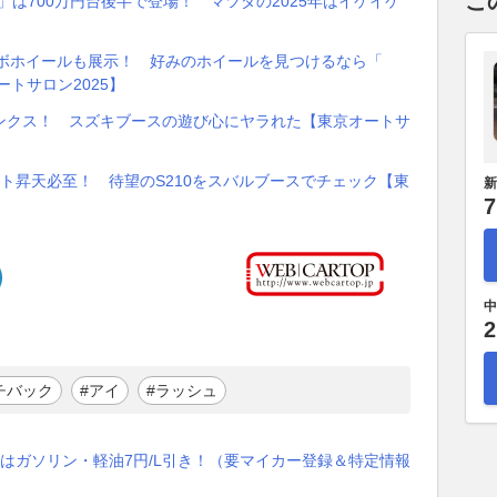
こ
R」は700万円台後半で登場！ マツダの2025年はイケイケ
ラボホイールも展示！ 好みのホイールを見つけるなら「
ートサロン2025】
ンクス！ スズキブースの遊び心にヤラれた【東京オートサ
ト昇天必至！ 待望のS210をスバルブースでチェック【東
新
7
中
2
チバック
#アイ
#ラッシュ
はガソリン・軽油7円/L引き！（要マイカー登録＆特定情報