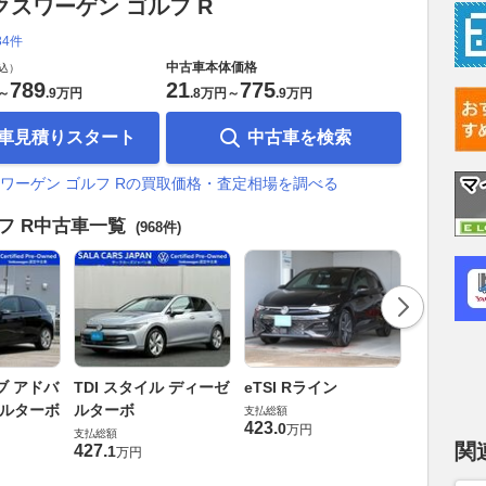
クスワーゲン ゴルフ R
34件
中古車本体価格
込）
789
21
775
～
.
9万円
.
8万円
～
.
9万円
車見積りスタート
中古車を検索
ワーゲン ゴルフ Rの買取価格・査定相場を調べる
フ R中古車一覧
(968件)
eTSI ア
ブ アドバ
TDI スタイル ディーゼ
eTSI Rライン
支払総額
ゼルターボ
ルターボ
支払総額
313
.
4
万円
423
.
0
万円
支払総額
関
427
.
1
万円