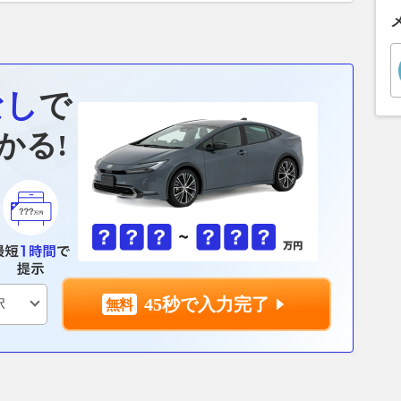
なし
で
かる!
45秒で入力完了