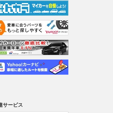
クティブ
eTSI Rライン
TDI Rライン ディーゼ
GTI
ルターボ
支払総額
支払総額
440
.
570
.
6
1
万円
支払総額
509
.
4
万円
連サービス