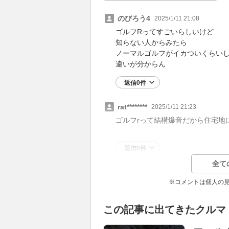
のびろう4
2025/1/11 21:08
ゴルフRってすごいらしいけど
知らない人からみたら
ノーマルゴルフがイカついくらい
違いが分からん
返信0件
rat********
2025/1/11 21:23
ゴルフrって結構爆音だから住宅地
返信0件
全て
※コメントは個人の
この記事に出てきたクルマ