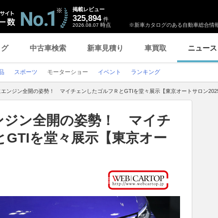
掲載レビュー
325,894
件
時点
※新車カタログのある自動車総合情報
2026.08.07
ログ
中古車検索
新車見積り
車買取
ニュース
品
スポーツ
モーターショー
イベント
ランキング
にエンジン全開の姿勢！ マイチェンしたゴルフＲとGTIを堂々展示【東京オートサロン202
ンジン全開の姿勢！ マイチ
GTIを堂々展示【東京オー