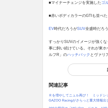
■マイナーチェンジを実施した
ゴ
■赤いボディカラーのGTIも並べた
EV
時代だろうが
SUV
全盛時だろ
すっかりSUVのイメージが強く
事に飼い続けている。それが東ホ
ルフR」の
ハッチバック
とヴァリ
関連記事
Ｒを増やしてニュル再び！ ミッドシッ
GAZOO Racingがさらっと重大情報