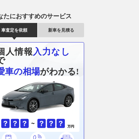
なたにおすすめのサービス
車査定を依頼
新車を見積る
個人情報
入力なし
で
愛車の相場
がわかる!
うのが欲しかったの
水陸両用バス「山中湖のカ
砂地や泥濘地
つでも新品。ドンキの
バ」、夏休み限定「夕涼み便」
イヤが空転し
て使えるマイクロファ
運航…8月8日から
力脱出の手段
がメリットだらけ！
プロへと依頼
2026.08.07
レスポンス
用して検証
2026.08.07
WEB
月刊自家用車WEB