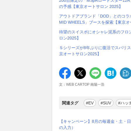
200台限定の「MSpRロードスター12
の予感【東京オートサロン 2025】
アウトドアブランド「DOD」とのコ
MID WHEELS」ブースを探索【東京オ
待望のスイスポにオシャレ泥系のフロ
ロン2025】
Ｓシリーズが8年ぶりに復活でスバリス
京オートサロン2025】
文：WEB CARTOP 南陽一浩
関連タグ
#EV
#SUV
#ハッ
【キャンペーン】8月の毎週金・土・日
の入力）