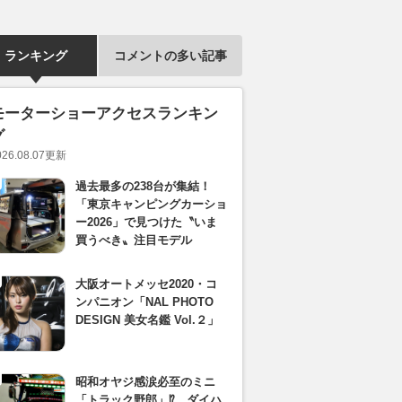
ランキング
コメントの多い記事
モーターショーアクセスランキン
グ
026.08.07
更新
過去最多の238台が集結！
「東京キャンピングカーショ
ー2026」で見つけた〝いま
買うべき〟注目モデル
大阪オートメッセ2020・コ
ンパニオン「NAL PHOTO
DESIGN 美女名鑑 Vol.２」
昭和オヤジ感涙必至のミニ
「トラック野郎」⁉︎ ダイハ