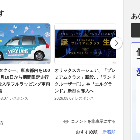
す
あ
Yタクシー、東京都内を100
オリックスカーシェア、「プレ
「こうい
8月10日から期間限定走行
ミアムクラス」新設…『ランド
よ…」い
没入型フルラッピング車両
クルーザーFJ』や『エルグラ
［ちぎっ
場
ンド』新型を導入へ
イバー］
実際に使
08.07
レスポンス
2026.08.07
レスポンス
2026.08.07
コメントを非表示にする
方
おすすめ順
新着順