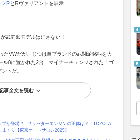
ルフR
とRヴァリアントを展示
うが武闘派モデルは消さない！
なったVWだが、じつは自ブランドの武闘派銘柄を大
ール8に置かれた2台、マイナーチェンジされた「ゴ
アントだ。
記事全文を読む
プが登場!? ２リッターエンジンの正体は？ TOYOTA
出しまくり【東京オートサロン2025】