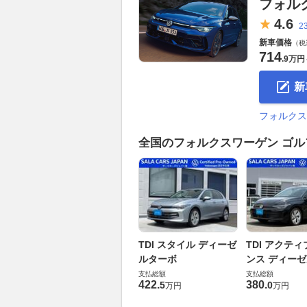
フォル
4.
6
2
新車価格
（税
714
.
9万円
新
フォルクス
全国のフォルクスワーゲン ゴル
TDI スタイル ディーゼ
TDI アクティ
ルターボ
ンス ディー
支払総額
支払総額
422
.
380
.
5
0
万円
万円