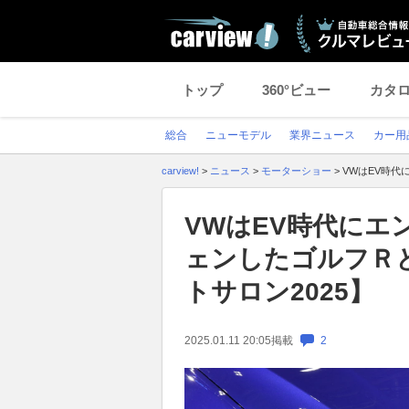
トップ
360°ビュー
カタ
総合
ニューモデル
業界ニュース
カー用
carview!
>
ニュース
>
モーターショー
>
VWはEV時代
VWはEV時代にエ
ェンしたゴルフＲと
トサロン2025】
2025.01.11 20:05
掲載
2