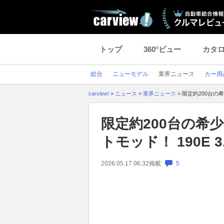
トップ
360°ビュー
カタ
総合
ニューモデル
業界ニュース
カー用
carview!
>
ニュース
>
業界ニュース
>
限定約200台の希
限定約200台の希
トモッド！ 190E 
2026.05.17 06:32
掲載
5