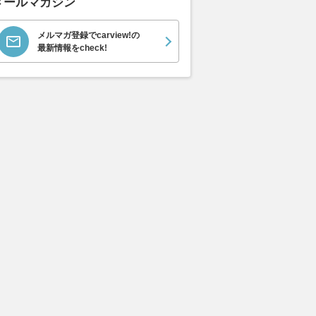
メールマガジン
メルマガ登録でcarview!の
最新情報をcheck!