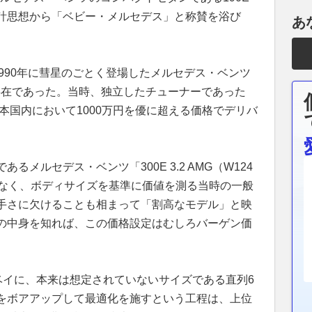
計思想から「ベビー・メルセデス」と称賛を浴び
あ
1990年に彗星のごとく登場したメルセデス・ベンツ
異端の存在であった。当時、独立したチューナーであった
本国内において1000万円を優に超える価格でデリバ
メルセデス・ベンツ「300E 3.2 AMG（W124
かなく、ボディサイズを基準に価値を測る当時の一般
手さに欠けることも相まって「割高なモデル」と映
の中身を知れば、この価格設定はむしろバーゲン価
ベイに、本来は想定されていないサイズである直列6
をボアアップして最適化を施すという工程は、上位