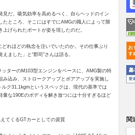
発見だ。吸気効率を高めるべく、自らヘッドのイン
したところ、そこにはすでにAMGの職人によって限
き上げられたポートが姿を現したのだ。
ンにどれほどの執念を注いでいたのか。その仕事ぶり
えました」と“郡司”さんは語る。
6リッターのM103型エンジンをベースに、AMG製の特
組み込み、ストロークアップとボアアップを実施し
トルク31.1kgmというスペックは、現代の基準では
量な190Eのボディを解き放つには十分すぎるほど
関
見えてくるGTカーとしての資質