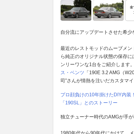
全
自分流にアップデートさせた希少な
最近のレストモッドのムーブメン
ら純正のオリジナル状態の保存に
ンリーワンな1台をご紹介します
ス・ベンツ
「190E 3.2 AM
司”さんが情熱を注いだカスタマ
プロ顔負けの10年掛けたDIY内
「190SL」とのストーリー
独立チューナー時代のAMGが手
1980年代から90年代にかけて、