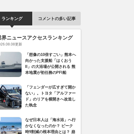
ランキング
コメントの多い記事
業界ニュースアクセスランキング
026.08.08
更新
「想像の10倍すごい」熊本へ
向かった支援船「はくおう
II」の大浴場が公開される 熊
本地震が初任務のPFI船
「フェンダーが広すぎて開か
ない」。トヨタ「アルファー
ド」のリアを横開きへ改造し
た執念
なぜ日本人は「海水浴」へ行
かなくなったのか？ ピーク
時9割減の根本理由とは？ 崩