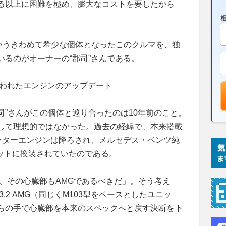
る以上に困難を極め、膨大なコストを要したから
というきわめて希少な個体となったこのクルマを、独
るのがオーナーの“郡司”さんである。
行われたエンジンのアップデート
郡司”さんがこの個体と巡り合ったのは10年前のこと。
して理想的ではなかった。過去の経緯で、本来搭載
リッターエンジンは降ろされ、メルセデス・ベンツ純
ユニットに換装されていたのである。
、その心臓部もAMGであるべきだ」。そう考え
3.2 AMG（同じくM103型をベースとしたユニッ
らの手で心臓部を本来のスペックへと戻す決断を下