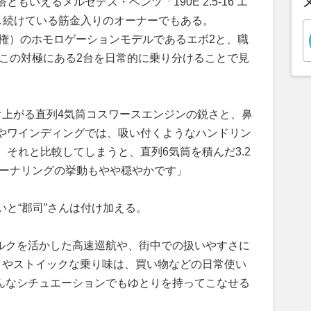
ともいえるメルセデス・ベンツ「190E 2.5-16 エ
有し続けている筋金入りのオーナーでもある。
手権）のホモロゲーションモデルであるエボ2と、職
G。この対極にある2台を日常的に乗り分けることで見
け上がる直列4気筒コスワースエンジンの鋭さと、鼻
やワインディングでは、吸い付くようなハンドリン
それと比較してしまうと、直列6気筒を積んだ3.2
コーナリングの挙動もやや穏やかです」
と“郡司”さんは付け加える。
なトルクを活かした高速巡航や、街中での扱いやすさに
トやストイックな乗り味は、買い物などの日常使い
はどんなシチュエーションでもゆとりを持ってこなせる