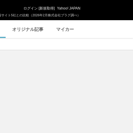
ログイン
[
新規取得
]
Yahoo! JAPAN
サイト5社との比較（2026年2月株式会社プラグ調べ）
オリジナル記事
マイカー