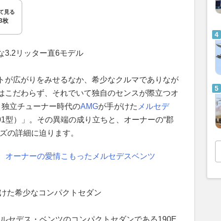
て見る
3枚
3.2リッター直6モデル
トが広がりをみせるなか、希少なクルマでありなが
はこだわらず、それでいて独自のセンスが際立つオ
。独立チューナー時代の
AMG
が手がけた
メルセデ
G（W201型）」。その異端の成り立ちと、オーナーの“郡
イズの詳細に迫ります。
装！ オーナーの愛情こもったメルセデスベンツ
がけた希少なコンパクトセダン
メルセデス・ベンツのコンパクトセダンである190E