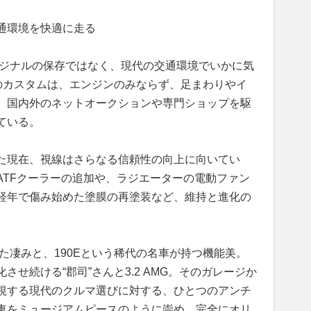
通環境を快適に走る
リジナルの保存ではなく、現代の交通環境でいかに気
んのカスタムは、エンジンのみならず、足まわりやイ
、国内外のネットオークションや専門ショップを駆
ている。
た現在、視線はさらなる信頼性の向上に向いてい
ATFクーラーの追加や、ラジエーターの電動ファン
経年で傷み始めた塗膜の再塗装など、維持と進化の
た凄みと、190Eという稀代の名車が持つ機能美。
せ続ける“郡司”さんと3.2 AMG。そのガレージか
視する現代のクルマ選びに対する、ひとつのアンチ
車をミュージアムピースのように崇め、完全にオリ