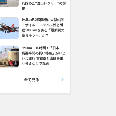
れ始めた“遠出レジャー”の前
提
岐阜のF-2戦闘機に大型の謎
ミサイル！ ステルス性と射
程1000kmを誇る「最新鋭の
空母キラー」か？
950km・16時間！「日本一
所要時間の長い特急」がいよ
いよ運行 首都圏と山陰を乗
り換えなしで直結
全て見る