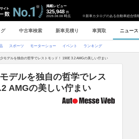
掲載レビュー
325,948
件
時点
※新車カタログのある自動車総合情報
2026.08.08
ログ
中古車検索
新車見積り
車買取
ニュース
品
スポーツ
モーターショー
イベント
ランキング
少モデルを独自の哲学でレストモッド！ 190E 3.2 AMGの美しい佇まい
少モデルを独自の哲学でレス
3.2 AMGの美しい佇まい