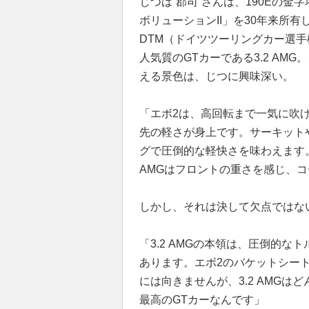
じつは“郡司”さんは、190Eの金字塔
ボリューションII」を30年来所
DTM（ドイツツーリングカー選
人気質のGTカーである3.2 AM
える景色は、じつに興味深い。
「エボ2は、高回転まで一気に吹
先の軽さが身上です。サーキット
グで圧倒的な軽快さを味わえます。
AMGはフロントの重さを感じ、
しかし、それは決して欠点ではない
「3.2 AMGの本領は、圧倒的
あります。エボ2のバケットシー
には向きませんが、3.2 AMG
最高のGTカーなんです」