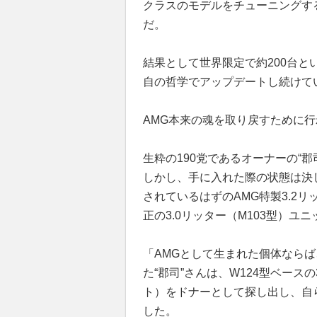
クラスのモデルをチューニングす
だ。
結果として世界限定で約200台
自の哲学でアップデートし続けてい
AMG本来の魂を取り戻すために
生粋の190党であるオーナーの“
しかし、手に入れた際の状態は決
されているはずのAMG特製3.2
正の3.0リッター（M103型）
「AMGとして生まれた個体ならば
た“郡司”さんは、W124型ベースの
ト）をドナーとして探し出し、自
した。