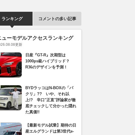
ランキング
コメントの多い記事
ニューモデルアクセスランキング
026.08.08
更新
日産『GT-R』次期型は
1000ps級ハイブリッド？
R36のデザインを予測！
BYDラッコはN-BOXの「パ
クリ」?? いや、それ以
上!? 辛口"正直"評論家が徹
底チェックして分かった隠れ
た真価!!
【最新モデル試乗】期待の日
産エルグランドは第3世代e-