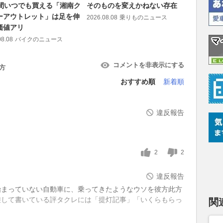
時間いつでも買える「湘南ク
そのものを変えかねない存在
た？ パ
ーアウトレット」は足を伸
「コッチ
2026.08.08
乗りものニュース
価値アリ
き”とは
08.08
バイクのニュース
2026.08.08
コメントを非表示にする
方
おすすめ順
新着順
違反報告
2
2
違反報告
始まっていない自動車に、乗ってきたようなウソを彼方此方
乗して書いている評タクレには「提灯記事」「いくらもらっ
関