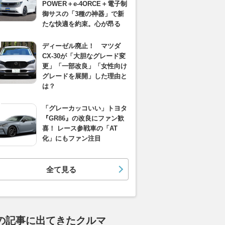
POWER＋e-4ORCE＋電子制
御サスの「3種の神器」で新
たな快適を約束。心が昂る
ディーゼル廃止！ マツダ
CX-30が「大胆なグレード変
更」「一部改良」「女性向け
グレードを展開」した理由と
は？
「グレーカッコいい」トヨタ
『GR86』の改良にファン歓
喜！ レース参戦車の「AT
化」にもファン注目
全て見る
の記事に出てきたクルマ