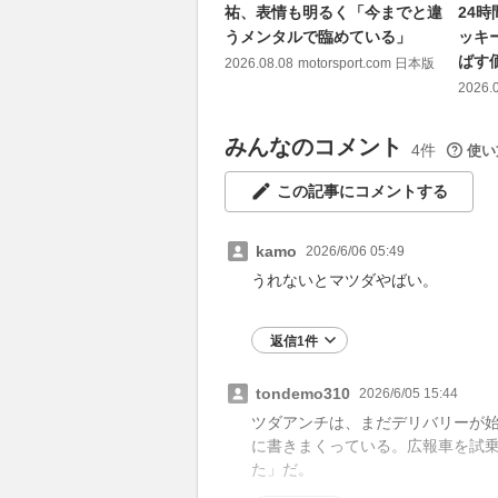
祐、表情も明るく「今までと違
24
うメンタルで臨めている」
ッキ
ばす
2026.08.08
motorsport.com 日本版
2026.
みんなのコメント
4件
使い
この記事にコメントする
kamo
2026/6/06 05:49
うれないとマツダやばい。
返信1件
tondemo310
2026/6/05 15:44
ツダアンチは、まだデリバリーが
に書きまくっている。広報車を試
た」だ。