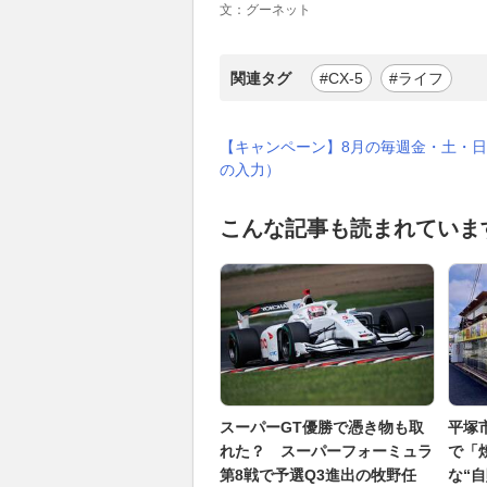
文：グーネット
関連タグ
#CX-5
#ライフ
【キャンペーン】8月の毎週金・土・日
の入力）
こんな記事も読まれていま
スーパーGT優勝で憑き物も取
平塚
れた？ スーパーフォーミュラ
で「
第8戦で予選Q3進出の牧野任
な“