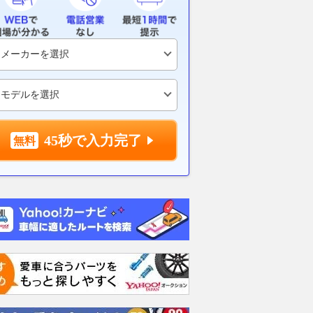
45秒で入力完了
「CX-5」は室内にも
GT500クラスの秘密をNISMO
今週のダイジェ
ツダ初の「Googleビ
が語る！ 開発領域が少ないな
8/7】ハスラ
」搭載でどう変わっ
かでライバルに差を付けるポイ
期モデルのス