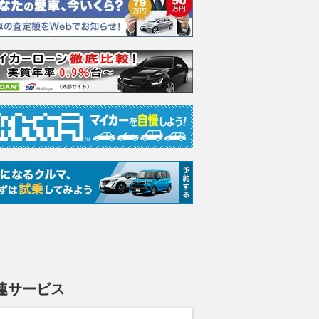
イオニアのナビアプリ
ントとは
発！
」を使って感じた“驚
2026.08.08
WEB CARTOP
2026.08.08
グー
VAGUE
連サービス