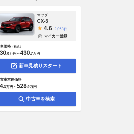
マツダ
CX-5
4.
6
2,053件
マイカー登録
車価格
（税込）
30
430
.
0万円
～
.
7万円
新車見積りスタート
古車本体価格
4
528
.
3万円
～
.
9万円
中古車を検索