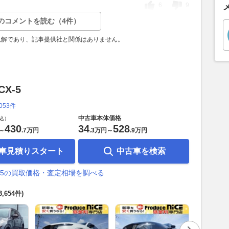
6
9
のコメントを読む（4件）
見解であり、記事提供社と関係はありません。
X-5
,053件
中古車本体価格
込）
430
34
528
～
.
7万円
.
3万円
～
.
9万円
車見積りスタート
中古車を検索
X-5の買取価格・査定相場を調べる
3,654件)