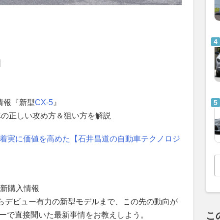
]
情報『新型
CX-5
』
車の正しい攻め方＆狙い方を解説
み着実に価値を高めた【石井昌道の自動車テクノロジ
最新購入情報
らデビュー有力の新型モデルまで、この先の動向が
こ
ラーで直接聞いた最新事情をお教えしよう。