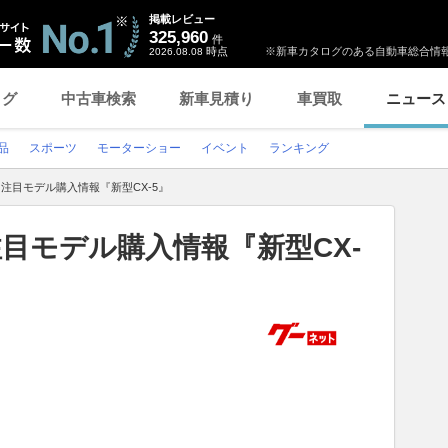
掲載レビュー
325,960
件
時点
※新車カタログのある自動車総合情報
2026.08.08
ログ
中古車検索
新車見積り
車買取
ニュース
品
スポーツ
モーターショー
イベント
ランキング
月》注目モデル購入情報『新型CX-5』
注目モデル購入情報『新型CX-