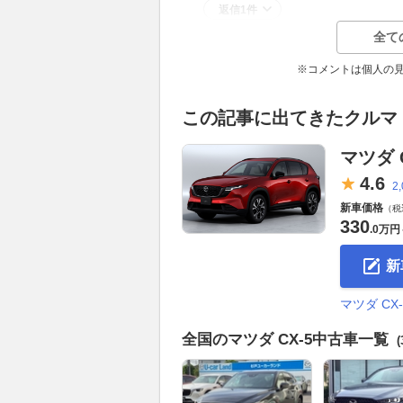
返信1件
全て
※コメントは個人の
この記事に出てきたクルマ
マツダ C
4.
6
2
新車価格
（税
330
.
0万円
新
マツダ C
全国のマツダ CX-5中古車一覧
(