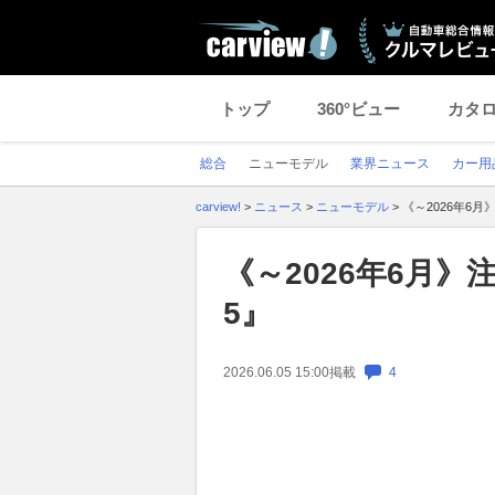
トップ
360°ビュー
カタ
総合
ニューモデル
業界ニュース
カー用
carview!
>
ニュース
>
ニューモデル
>
《～2026年6
《～2026年6月》
5』
2026.06.05 15:00
掲載
4