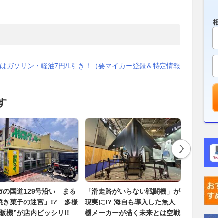
はガソリン・軽油7円/L引き！（要マイカー登録＆特定情報
す
市の国道129号沿い まる
「滑走路がいらない戦闘機」が
新型SUV
焼き菓子の迷宮」!? 多様
現実に!? 海自も導入した無人
注目！ マ
自販機”が店内ビッシリ!!
機メーカーが描く未来とは空戦
ルトイン