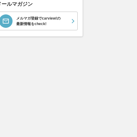
メールマガジン
メルマガ登録でcarview!の
最新情報をcheck!