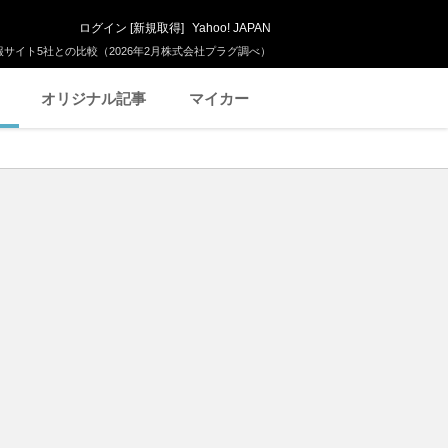
ログイン
[
新規取得
]
Yahoo! JAPAN
サイト5社との比較（2026年2月株式会社プラグ調べ）
オリジナル記事
マイカー