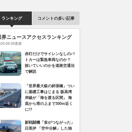
ランキング
コメントの多い記事
業界ニュースアクセスランキング
026.08.08
更新
赤灯だけでサイレンなしのパ
トカーは緊急車両なのか？
抜いていいのかを道路交通法
で解説
「世界最大級の斜張橋」つい
に基礎工事はじまる 阪高湾
岸線が「海を渡る区間」 海
底から塔の上まで300m近く
に!?
新戦闘機「首がつながった」
日英伊 「空中分解」した独