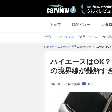
トップ
360°ビュー
カタ
総合
ニューモデル
業界ニュース
カー用
carview!
>
ニュース
>
業界ニュース
>
ハイエースはOK
ハイエースはOK？
の境界線が難解す
2026.06.11 06:00
掲載
107