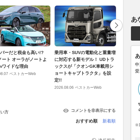
あ
ンバーだと税金も高い!?
乗用車・SUVの電動化と重量増
予算15
ノート オーラがノートよ
に対応する新モデル！ UDトラ
NAの「
申
cmワイドな理由
ックスが「クオンGK車載用シ
「G-T
愛
ョートキャブトラクタ」を設
ジン選び
08.07
ベストカーWeb
定!!
2026.08.06
2026.08.06
ベストカーWeb
コメントを非表示にする
使い方
おすすめ順
新着順
※