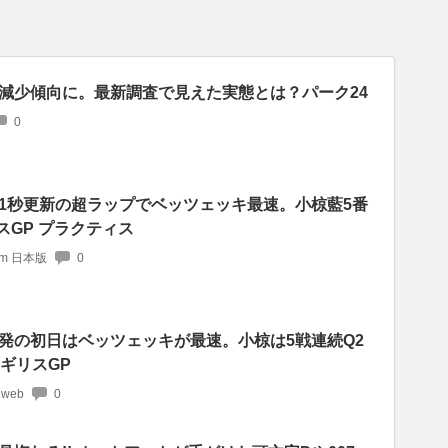
減少傾向に。最新調査で見えた実態とは？パーク24
0
1秒更新の超ラップでベッツェッキ最速。小椋藍5番
リスGP プラクティス
com 日本版
0
発の初日はベッツェッキが最速。小椋は5戦連続Q2
ギリスGP
 web
0