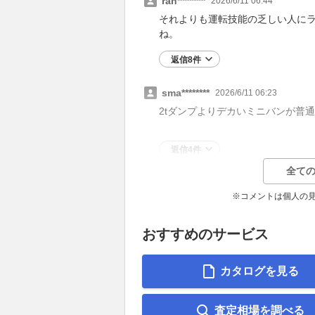
ran********
2026/6/11 06:44
それよりも運転技能の乏しい人に
ね。
返信8件
sma********
2026/6/11 06:23
2tダンプよりデカいミニバンが普
返信4件
全ての
※コメントは個人の
おすすめのサービス
カタログを見る
査定相場を調べる