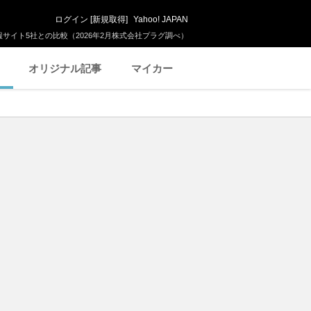
ログイン
[
新規取得
]
Yahoo! JAPAN
サイト5社との比較（2026年2月株式会社プラグ調べ）
オリジナル記事
マイカー