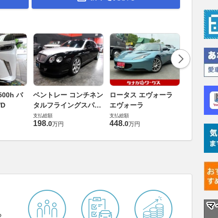
ダイハツ 
00h バ
ベントレー コンチネン
ロータス エヴォーラ
バス 66
D
タルフライングスパー
エヴォーラ
G
支払総額
6.0 4WD
支払総額
支払総額
169
.
9
万円
198
.
448
.
0
0
万円
万円
ら