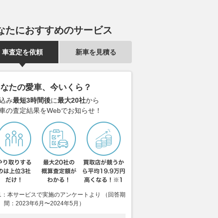
なたにおすすめのサービス
車査定を依頼
新車を見積る
万円の分岐点！ 街乗り
トラックの「アンダーラン防止
ガソリン車は約
あなたの愛車、今いくら？
G」か走りのターボ
装置」が機能しない!? 国際規
ホンダ フリー
込み
最短3時間後
に
最大20社
から
」か？ ルーミーのエン
格の欠陥で年間死者数は数百人
っちが得か
車の査定結果をWebでお知らせ！
の正解
に上る可能性も
2026.08.05
ベス
ベストカーWeb
2026.08.04
ベストカーWeb
1：本サービスで実施のアンケートより （回答期
間：2023年6月〜2024年5月）