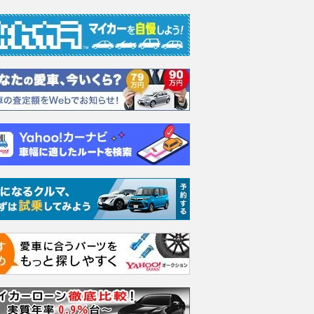
ムーヴキャン
アストンマーティン
ホンダ NSX 3.0
ロール
0 ストライプス
V8 ヴァンテージ スポ
ト ロ
支払総額
898
.
0
万円
ーツシフト
ースト(
支払総額
支払総額
589
.
905
.
0
1
万円