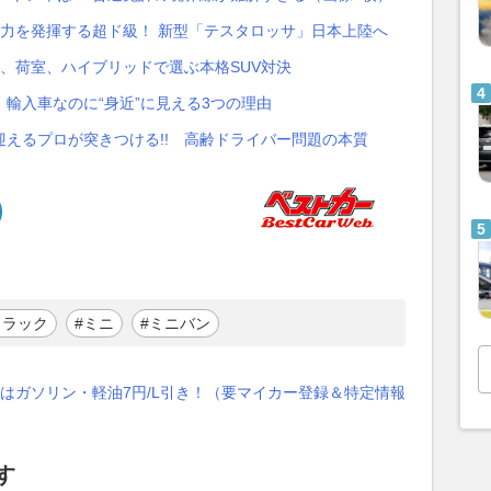
0馬力を発揮する超ド級！ 新型「テスタロッサ」日本上陸へ
道、荷室、ハイブリッドで選ぶ本格SUV対決
輸入車なのに“身近”に見える3つの理由
迎えるプロが突きつける!! 高齢ドライバー問題の本質
トラック
#ミニ
#ミニバン
はガソリン・軽油7円/L引き！（要マイカー登録＆特定情報
す