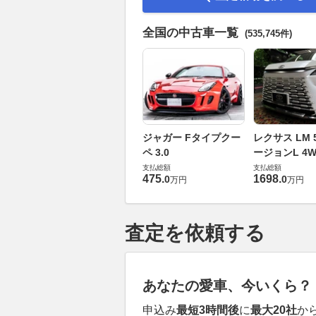
全国の中古車一覧
(535,745件)
ジャガー Fタイプクー
レクサス LM 5
ペ 3.0
ージョンL 4W
支払総額
支払総額
475
.
1698
.
0
0
万円
万円
査定を依頼する
あなたの愛車、今いくら？
申込み
最短3時間後
に
最大20社
か