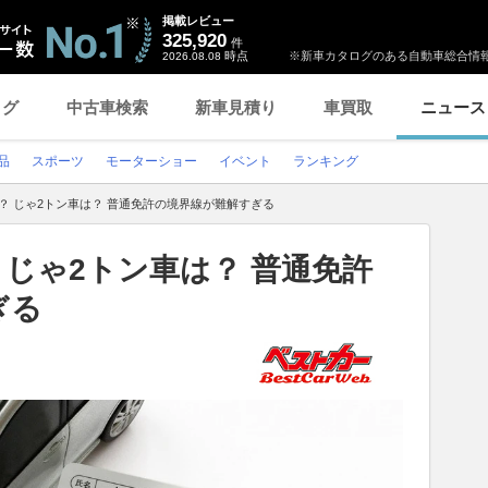
掲載レビュー
325,920
件
時点
※新車カタログのある自動車総合情報
2026.08.08
ログ
中古車検索
新車見積り
車買取
ニュース
品
スポーツ
モーターショー
イベント
ランキング
？ じゃ2トン車は？ 普通免許の境界線が難解すぎる
 じゃ2トン車は？ 普通免許
ぎる