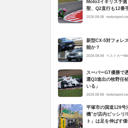
Moto3イギリス
聖、Q2直行も12番
2026.08.08
motorsport.
新型CX-5対フォレ
能か？
2026.08.08
ベストカーWe
スーパーGT優勝で
選Q3進出の牧野任
いる」
2026.08.08
motorsport.
平塚市の国道129
機”が店内ビッシリ
ト」は足を伸ばす価