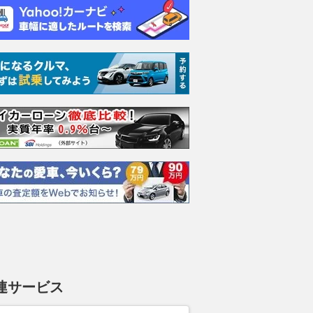
ムーヴキャン
アストンマーティン
ホンダ NSX 3.0
ロール
0 ストライプス
V8 ヴァンテージ スポ
ト ロ
支払総額
898
.
0
万円
ーツシフト
ースト(
支払総額
支払総額
589
.
905
.
0
1
万円
連サービス