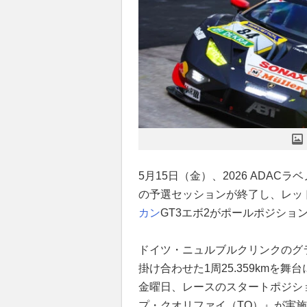
5月15日（金）、2026 ADA
の予選セッションが終了し、レッド
カン
GT3エボ2がポールポジショ
ドイツ・ニュルブルクリンクのグ
掛け合わせた1周25.359kmを
金曜日、レースのスタートポジシ
プ・クオリファイ（TQ）』が実