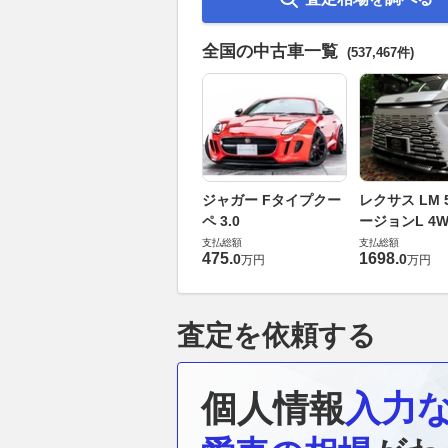
全国の中古車一覧
(537,467件)
ジャガー Fタイプクー
レクサス LM 5
ペ 3.0
ージョンL 4W
支払総額
支払総額
475
.
1698
.
0
0
万円
万円
査定を依頼する
個人情報
入力