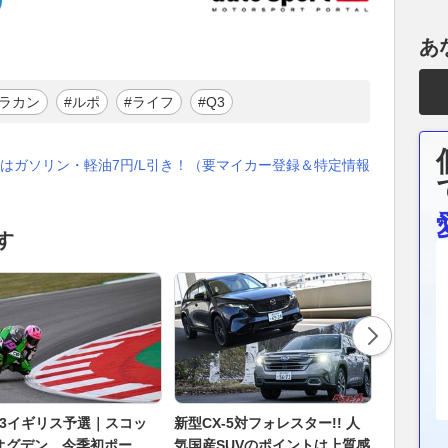
あ
ウラカン
#ルポ
#ライフ
#Q3
はガソリン・軽油7円/L引き！（要マイカー登録＆特定情報
す
to3イギリス予選｜スコッ
新型CX-5対フォレスター!! 人
スーパー
オグデン、今季初ポー
気国産SUVのポイントは上質感
れた？ 