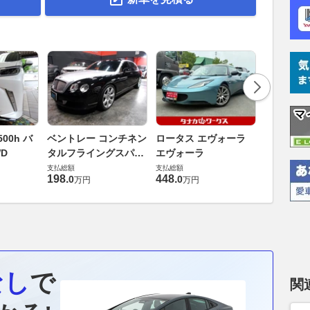
ダイハツ 
00h バ
ベントレー コンチネン
ロータス エヴォーラ
バス 66
D
タルフライングスパー
エヴォーラ
G
支払総額
6.0 4WD
支払総額
支払総額
169
.
9
万円
198
.
448
.
0
0
万円
万円
なし
で
関