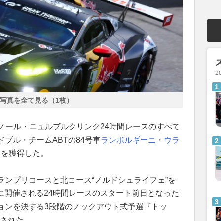
2
写真を全て見る（1枚）
Cラベノール・ニュルブルクリンク24時間レースのすべて
ブル・チームABTの84号車
ランボルギーニ
・
ウラ
ンを獲得した。
ランプリコースと北コース“ノルドシュライフェ”を
舞台に開催される24時間レースのスタート前日となった
ョンを決する3段階のノックアウト式予選『トッ
施された。