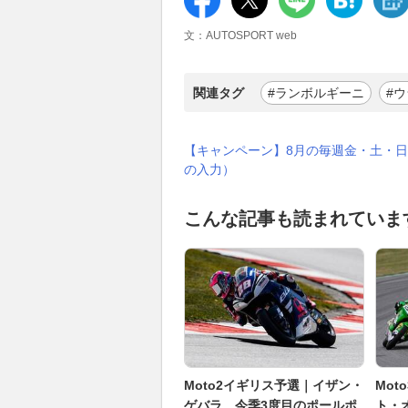
文：AUTOSPORT web
関連タグ
#ランボルギーニ
#
【キャンペーン】8月の毎週金・土・日
の入力）
こんな記事も読まれていま
Moto2イギリス予選｜イザン・
Mo
ゲバラ、今季3度目のポールポ
ト・