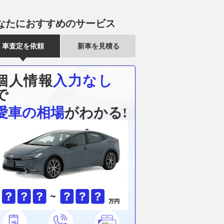
なたにおすすめのサービス
車査定を依頼
新車を見積る
個人情報
入力なし
で
愛車の相場
がわかる!
GT優勝で憑き物も取
平塚市の国道129号沿い まる
「滑走路がい
スーパーフォーミュラ
で「焼き菓子の迷宮」!? 多様
現実に!? 海