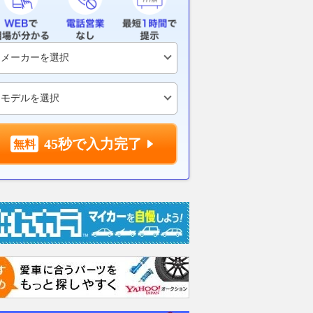
予選Q3進出の牧野任
な“自販機”が店内ビッシリ!!
機メーカーが
も明るく「今までと違
24時間いつでも買える「湘南ク
そのものを変
ルで臨めている」
ッキーアウトレット」は足を伸
2026.08.08
乗り
ばす価値アリ
motorsport.com 日本版
2026.08.08
バイクのニュース
45秒で入力完了