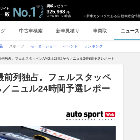
掲載レビュー
325,968
件
時点
※新車カタログのある自動車総合情報
2026.08.09
ログ
中古車検索
新車見積り
車買取
ニュース
品
スポーツ
モーターショー
イベント
ランキング
列独占。フェルスタッペンAMGは2列目から／ニュル24時間予選レポート
最前列独占。フェルスタッペ
ら／ニュル24時間予選レポー
新