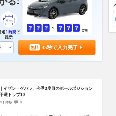
かる!
45秒で入力完了
予選｜イザン・ゲバラ、今季3度目のポールポジション
予選トップ10
com 日本版
0