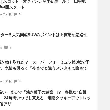
予選｜スコット・オグデン、今季初ポール！ 山中琉
手中団スタート
com 日本版
0
スター!! 人気国産SUVのポイントは上質感か悪路性
b
7
憑き物も取れた？ スーパーフォーミュラ第8戦で予
祐、表情も明るく「今までと違うメンタルで臨めて
com 日本版
0
号沿い まるで「焼き菓子の迷宮」!? 多様な“自販
!! 24時間いつでも買える「湘南クッキーアウトレッ
値アリ