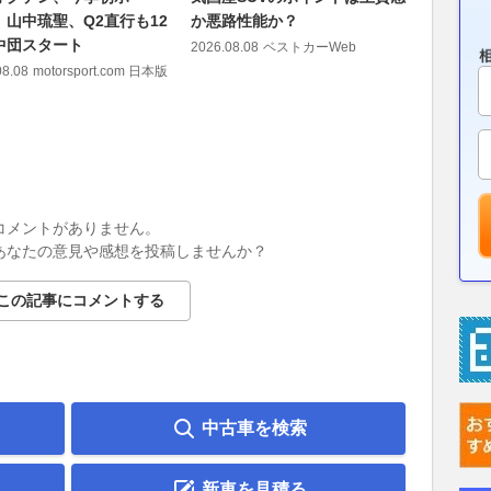
 山中琉聖、Q2直行も12
か悪路性能か？
第8戦で
中団スタート
祐、表情
2026.08.08
ベストカーWeb
うメンタ
08.08
motorsport.com 日本版
2026.08.08
コメントがありません。
あなたの意見や感想を投稿しませんか？
この記事にコメントする
中古車を検索
新車を見積る