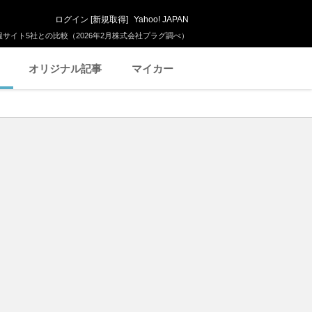
ログイン
[
新規取得
]
Yahoo! JAPAN
サイト5社との比較（2026年2月株式会社プラグ調べ）
オリジナル記事
マイカー