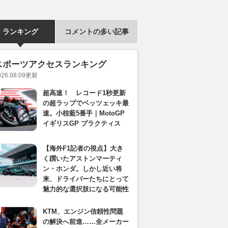
ランキング
コメントの多い記事
スポーツアクセスランキング
026.08.09
更新
超高速！ レコード1秒更新
の超ラップでベッツェッキ最
速。小椋藍5番手｜MotoGP
イギリスGP プラクティス
【海外F1記者の視点】大き
く躓いたアストンマーティ
ン・ホンダ。しかし近い将
来、ドライバーたちにとって
魅力的な選択肢になる可能性
KTM、エンジン信頼性問題
の解決へ前進……全メーカー