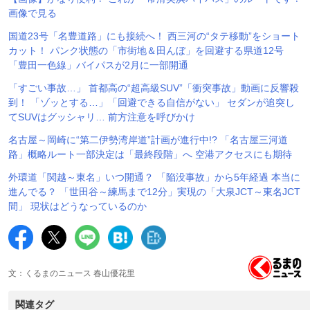
画像で見る
国道23号「名豊道路」にも接続へ！ 西三河の“タテ移動”をショート
カット！ パンク状態の「市街地＆田んぼ」を回避する県道12号
「豊田一色線」バイパスが2月に一部開通
「すごい事故…」 首都高の“超高級SUV”「衝突事故」動画に反響殺
到！ 「ゾッとする…」「回避できる自信がない」 セダンが追突し
てSUVはグッシャリ… 前方注意を呼びかけ
名古屋～岡崎に“第二伊勢湾岸道”計画が進行中!? 「名古屋三河道
路」概略ルート一部決定は「最終段階」へ 空港アクセスにも期待
外環道「関越～東名」いつ開通？ 「陥没事故」から5年経過 本当に
進んでる？ 「世田谷～練馬まで12分」実現の「大泉JCT～東名JCT
間」 現状はどうなっているのか
文：くるまのニュース 春山優花里
関連タグ