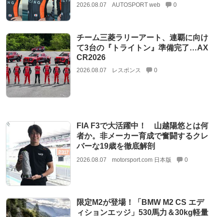
2026.08.07
AUTOSPORT web
0
チーム三菱ラリーアート、連覇に向け
て3台の『トライトン』準備完了…AX
CR2026
2026.08.07
レスポンス
0
FIA F3で大活躍中！ 山越陽悠とは何
者か。非メーカー育成で奮闘するクレ
バーな19歳を徹底解剖
2026.08.07
motorsport.com 日本版
0
限定M2が登場！「BMW M2 CS エデ
ィションエッジ」530馬力＆30kg軽量