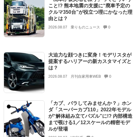
こと!? 熊本地震の支援に“廃車予定の
クルマ350台”が役立つ理にかなった理
由とは？
2026.08.07
乗りものニュース
0
大迫力な顔つきに変身！モデリスタが
提案するハリアーの新カスタマイズと
は？
2026.08.07
月刊自家用車WEB
0
「カブ、バラしてみませんか？」ホン
ダ「スーパーカブ110」2022年モデル
が“解体組み立てパズル”に!? 内部構造
まで覗ける1／12スケールの精密モデ
ルが登場