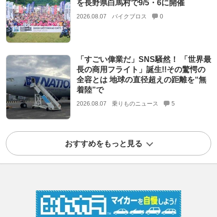
を長野県白馬村で9/5・6に開催
2026.08.07
バイクブロス
0
「すごい偉業だ」SNS騒然！ 「世界最
長の商用フライト」誕生!!その驚愕の
全容とは 地球の直径超えの距離を“無
着陸”で
2026.08.07
乗りものニュース
5
おすすめをもっと見る