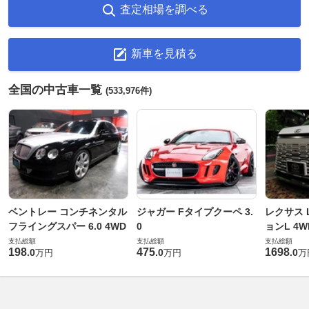
査定相場を調べる
新車を見積る
全国の中古車一覧
(533,976件)
ベントレー コンチネンタル
ジャガー Fタイプクーペ 3.
レクサス L
フライングスパー 6.0 4WD
0
ョンL 4W
支払総額
支払総額
支払総額
198
475
1698
.
0
.
0
.
0
万円
万円
万