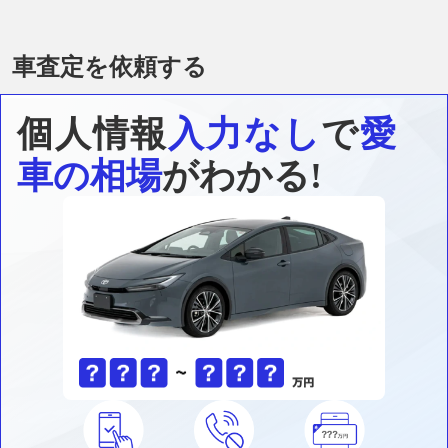
車査定を依頼する
個人情報
入力なし
で
愛
車の相場
がわかる!