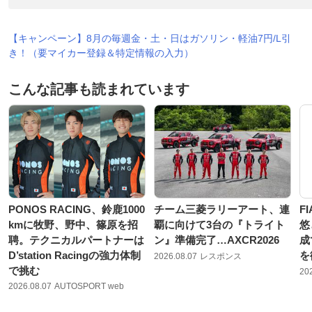
【キャンペーン】8月の毎週金・土・日はガソリン・軽油7円/L引
き！（要マイカー登録＆特定情報の入力）
こんな記事も読まれています
PONOS RACING、鈴鹿1000
チーム三菱ラリーアート、連
F
kmに牧野、野中、篠原を招
覇に向けて3台の『トライト
悠
聘。テクニカルパートナーは
ン』準備完了…AXCR2026
成
D’station Racingの強力体制
を
2026.08.07
レスポンス
で挑む
20
2026.08.07
AUTOSPORT web