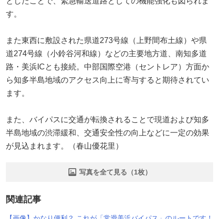
としたことで、緊急輸送道路としての機能強化も図られま
す。
また東西に敷設された県道273号線（上野間布土線）や県
道274号線（小鈴谷河和線）などの主要地方道、南知多道
路・美浜ICとも接続。中部国際空港（セントレア）方面か
ら知多半島地域のアクセス向上に寄与すると期待されてい
ます。
また、バイパスに交通が転換されることで現道および知多
半島地域の渋滞緩和、交通安全性の向上などに一定の効果
が見込まれます。（春山優花里）
写真を全て見る（1枚）
関連記事
【画像】かなり便利？ これが「常滑美浜バイパス」のルートです！