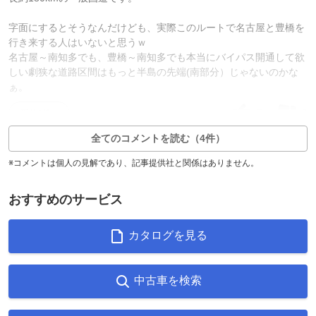
字面にするとそうなんだけども、実際このルートで名古屋と豊橋を
行き来する人はいないと思うｗ
名古屋～南知多でも、豊橋～南知多でも本当にバイパス開通して欲
しい劇狭な道路区間はもっと半島の先端(南部分）じゃないのかな
ぁ。
7
0
返信0件
全てのコメントを読む（4件）
※コメントは個人の見解であり、記事提供社と関係はありません。
おすすめのサービス
カタログを見る
中古車を検索