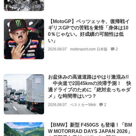
【MotoGP】ベッツェッキ、復帰戦イ
ギリスGPでの苦戦を覚悟「身体は10
0％じゃない。好成績の可能性は低
い」
2026.08.07
motorsport.com 日本版
2
お盆休みの高速道路はやはり激混み!!
中央道で2回45kmの渋滞予測！ 快
適ドライブのために「絶対走っちゃダ
メ」な時間帯はいつ？
2026.08.07
ベストカーWeb
2
【BMW】新型 F450GS も登場！「BM
W MOTORRAD DAYS JAPAN 2026」