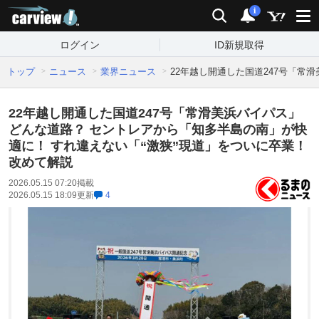
carview!
検索
通知
i
ログイン
ID新規取得
トップ
ニュース
業界ニュース
22年越し開通した国道247号「常
22年越し開通した国道247号「常滑美浜バイパス」
どんな道路？ セントレアから「知多半島の南」が快
適に！ すれ違えない「“激狭”現道」をついに卒業！
改めて解説
2026.05.15 07:20
掲載
2026.05.15 18:09
更新
4