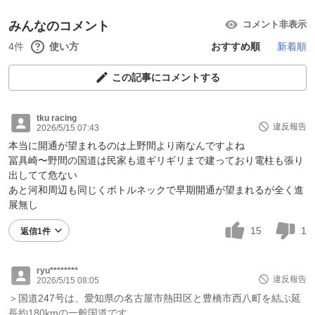
みんなのコメント
コメント非表示
4件
使い方
おすすめ順
新着順
この記事にコメントする
tku racing
違反報告
2026/5/15 07:43
本当に開通が望まれるのは上野間より南なんですよね
冨具崎〜野間の国道は民家も道ギリギリまで建っており電柱も張り
出してて危ない
あと河和周辺も同じくボトルネックで早期開通が望まれるが全く進
展無し
15
1
返信1件
ryu********
違反報告
2026/5/15 08:05
＞国道247号は、愛知県の名古屋市熱田区と豊橋市西八町を結ぶ延
長約180kmの一般国道です。