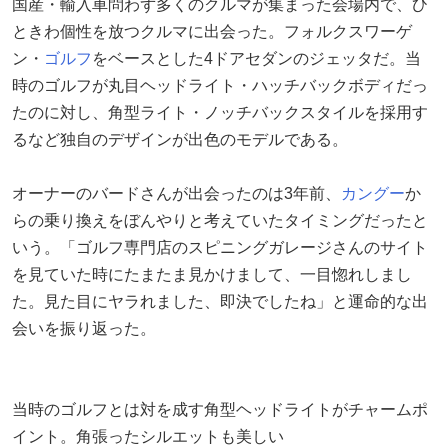
国産・輸入車問わず多くのクルマが集まった会場内で、ひ
ときわ個性を放つクルマに出会った。フォルクスワーゲ
ン・
ゴルフ
をベースとした4ドアセダンのジェッタだ。当
時のゴルフが丸目ヘッドライト・ハッチバックボディだっ
たのに対し、角型ライト・ノッチバックスタイルを採用す
るなど独自のデザインが出色のモデルである。
オーナーのバードさんが出会ったのは3年前、
カングー
か
らの乗り換えをぼんやりと考えていたタイミングだったと
いう。「ゴルフ専門店のスピニングガレージさんのサイト
を見ていた時にたまたま見かけまして、一目惚れしまし
た。見た目にヤラれました、即決でしたね」と運命的な出
会いを振り返った。
当時のゴルフとは対を成す角型ヘッドライトがチャームポ
イント。角張ったシルエットも美しい