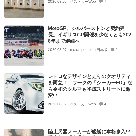
2026.08.07
ベストカーWeb
7
MotoGP、シルバーストンと契約延
長。イギリスGP開催を少なくとも202
8年まで継続へ
2026.08.07
motorsport.com 日本版
1
レトロなデザインと走りのクオリティ
を両立！ ワークの「シーカーFD」な
ら令和のクルマも平成ストリートに激
変!?
2026.08.07
ベストカーWeb
4
陸上兵器メーカーが艦艇に本格参入!?