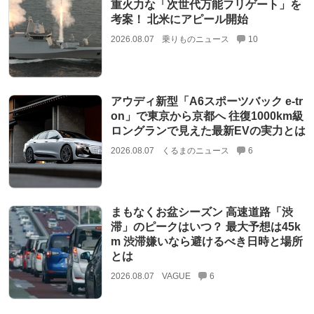
重火力な「次世代万能フリゲート」を
考案！ 北米にアピール開始
2026.08.07
乗りものニュース
10
アウディ新型「A6スポーツバック e-tr
on」で東京から京都へ 往復1000km級
ロングランで見えた最新EVの実力とは
2026.08.07
くるまのニュース
6
まもなくお盆シーズン 高速道路「渋
滞」のピークはいつ？ 最大予想は45k
m 渋滞嫌いなら避けるべき日時と場所
とは
2026.08.07
VAGUE
6