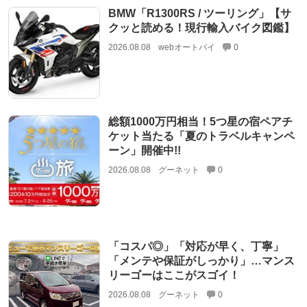
BMW「R1300RS / ツーリング」【サ
クッと読める！現行輸入バイク図鑑】
2026.08.08
webオートバイ
0
総額1000万円相当！5つ星の宿ペアチ
ケット当たる「夏のトラベルキャンペ
ーン」開催中!!
2026.08.08
グーネット
0
「コスパ◎」「対応が早く、丁寧」
「メンテや保証がしっかり」…マンス
リーゴーはここがスゴイ！
2026.08.08
グーネット
0