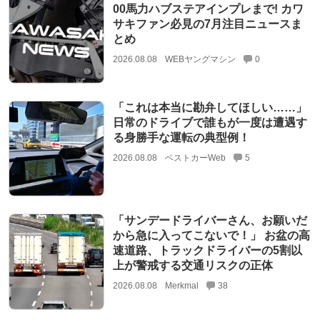
00馬力ハブステアインプレまで! カワ
サキファン必見の7月注目ニュースま
とめ
2026.08.08
WEBヤングマシン
0
「これは本当に勘弁してほしい……」
日常のドライブで誰もが一度は遭遇す
る身勝手な運転の典型例！
2026.08.08
ベストカーWeb
5
「サンデードライバーさん、お願いだ
から急に入ってこないで！」 お盆の高
速道路、トラックドライバーの5割以
上が警戒する交通リスクの正体
2026.08.08
Merkmal
38