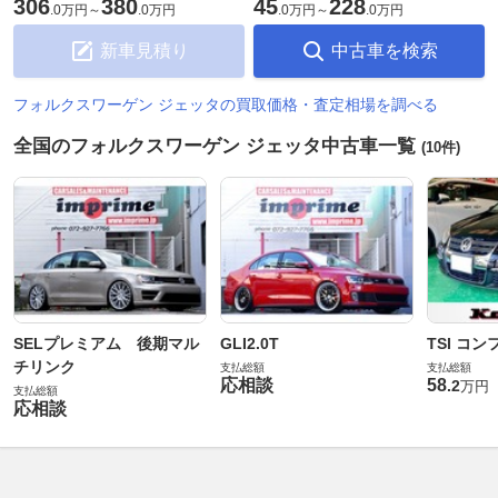
306
380
45
228
.
0万円
～
.
0万円
.
0万円
～
.
0万円
新車見積り
中古車を検索
フォルクスワーゲン ジェッタの買取価格・査定相場を調べる
全国のフォルクスワーゲン ジェッタ中古車一覧
(10件)
SELプレミアム 後期マル
GLI2.0T
TSI コ
チリンク
支払総額
支払総額
応相談
58
.
2
万円
支払総額
応相談