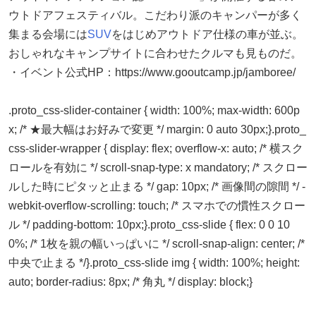
ウトドアフェスティバル。こだわり派のキャンパーが多く
集まる会場には
SUV
をはじめアウトドア仕様の車が並ぶ。
おしゃれなキャンプサイトに合わせたクルマも見ものだ。
・イベント公式HP：https://www.gooutcamp.jp/jamboree/
.proto_css-slider-container { width: 100%; max-width: 600p
x; /* ★最大幅はお好みで変更 */ margin: 0 auto 30px;}.proto_
css-slider-wrapper { display: flex; overflow-x: auto; /* 横スク
ロールを有効に */ scroll-snap-type: x mandatory; /* スクロー
ルした時にピタッと止まる */ gap: 10px; /* 画像間の隙間 */ -
webkit-overflow-scrolling: touch; /* スマホでの慣性スクロー
ル */ padding-bottom: 10px;}.proto_css-slide { flex: 0 0 10
0%; /* 1枚を親の幅いっぱいに */ scroll-snap-align: center; /*
中央で止まる */}.proto_css-slide img { width: 100%; height:
auto; border-radius: 8px; /* 角丸 */ display: block;}