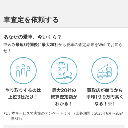
車査定を依頼する
あなたの愛車、今いくら？
申込み
最短3時間後
に
最大20社
から愛車の査定結果をWebでお知ら
せ！
※1：本サービスで実施のアンケートより （回答期間：2023年6月〜2024
年5月）