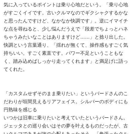
気に入っているポイントは乗り心地だという。「乗り心地
がすごくイイです。古いクルマなのでギクシャクするかな
と思ったんですけど、なかなか快調です」。逆にイマイチ
な点を尋ねると、少し悩んだうえで「段差でちょっとハネ
ちゃうみたいなことはありますけど……」と捻り出した。
快調という言葉通り、「揺れが無くて、操作感もすごく気
持ちいい。すごく素直です。パワー不足ということもな
く、踏み込めばしっかり走ってくれます」と満足げに語っ
てくれた。
「カスタムせずそのまま乗りたい」というバードさんのこ
だわりが垣間見えるリアフェイス。シルバーのボディにも
円熟味を感じる
いつかは旧車に乗りたいと考えていたというバードさん。
ジェッタとの巡り会いはその夢を叶えるものだったが、古
いクルマであるが故の心配もあったそう。「角張ったクル