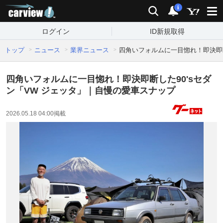
carview!
検索
通知
i
ログイン
ID新規取得
トップ
ニュース
業界ニュース
四角いフォルムに一目惚れ！即決即断
四角いフォルムに一目惚れ！即決即断した90'sセダ
ン「VW ジェッタ」｜自慢の愛車スナップ
2026.05.18 04:00
掲載