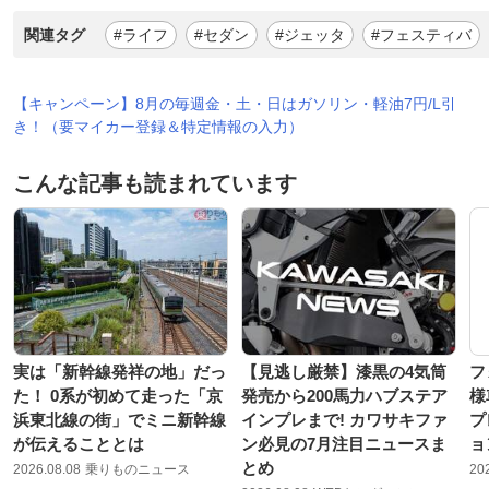
関連タグ
#ライフ
#セダン
#ジェッタ
#フェスティバ
【キャンペーン】8月の毎週金・土・日はガソリン・軽油7円/L引
き！（要マイカー登録＆特定情報の入力）
こんな記事も読まれています
実は「新幹線発祥の地」だっ
【見逃し厳禁】漆黒の4気筒
フ
た！ 0系が初めて走った「京
発売から200馬力ハブステア
様
浜東北線の街」でミニ新幹線
インプレまで! カワサキファ
プ
が伝えることとは
ン必見の7月注目ニュースま
ョ
とめ
2026.08.08
乗りものニュース
20