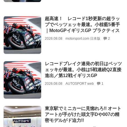
超高速！ レコード1秒更新の超ラッ
プでベッツェッキ最速。小椋藍5番手
｜MotoGPイギリスGP プラクティス
2026.08.08
motorsport.com 日本版
2
レコードブレイク連発の初日はベッツ
ェッキが最速。小椋は5戦連続Q2直接
進出／第12戦イギリスGP
2026.08.08
AUTOSPORT web
1
東京駅でミニカーに見惚れろ!! オート
アートが手がけた頭文字Dや007の精
密モデルがド迫力!!