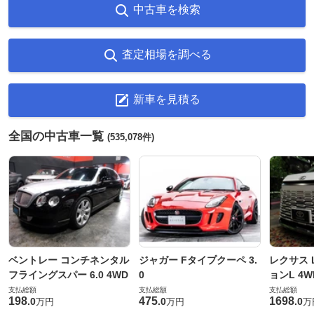
中古車を検索
査定相場を調べる
新車を見積る
全国の中古車一覧
(535,078件)
ベントレー コンチネンタル
ジャガー Fタイプクーペ 3.
レクサス L
フライングスパー 6.0 4WD
0
ョンL 4W
支払総額
支払総額
支払総額
198
475
1698
.
0
.
0
.
0
万円
万円
万