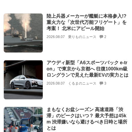
陸上兵器メーカーが艦艇に本格参入!?
重火力な「次世代万能フリゲート」を
考案！ 北米にアピール開始
2026.08.07
乗りものニュース
2
アウディ新型「A6スポーツバック e-tr
on」で東京から京都へ 往復1000km級
ロングランで見えた最新EVの実力とは
2026.08.07
くるまのニュース
3
まもなくお盆シーズン 高速道路「渋
滞」のピークはいつ？ 最大予想は45k
m 渋滞嫌いなら避けるべき日時と場所
とは