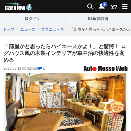
carview!
検索
通知
i
ログイン
ID新規取得
トップ
ニュース
業界ニュース
「部屋かと思ったらハイエースかよ
「部屋かと思ったらハイエースかよ！」と驚愕！ ロ
グハウス風の木製インテリアが車中泊の快適性を高
める
2026.06.11 06:32
掲載
1