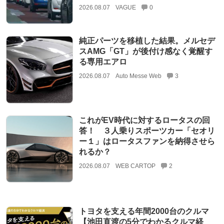
2026.08.07
VAGUE
0
純正パーツを移植した結果。メルセデ
スAMG「GT」が後付け感なく覚醒す
る専用エアロ
2026.08.07
Auto Messe Web
3
これがEV時代に対するロータスの回
答！ ３人乗りスポーツカー「セオリ
ー１」はロータスファンを納得させら
れるか？
2026.08.07
WEB CARTOP
2
トヨタを支える年間2000台のクルマ
【池田直渡の5分でわかるクルマ経