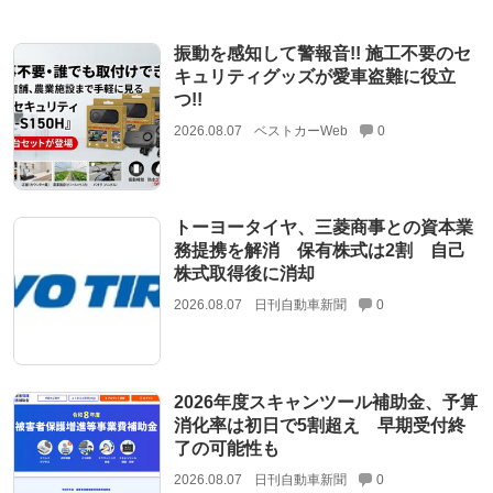
振動を感知して警報音!! 施工不要のセ
キュリティグッズが愛車盗難に役立
つ!!
2026.08.07
ベストカーWeb
0
トーヨータイヤ、三菱商事との資本業
務提携を解消 保有株式は2割 自己
株式取得後に消却
2026.08.07
日刊自動車新聞
0
2026年度スキャンツール補助金、予算
消化率は初日で5割超え 早期受付終
了の可能性も
2026.08.07
日刊自動車新聞
0