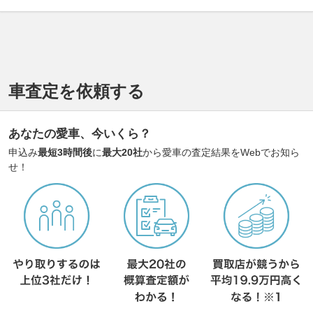
車査定を依頼する
あなたの愛車、今いくら？
申込み
最短3時間後
に
最大20社
から愛車の査定結果をWebでお知ら
せ！