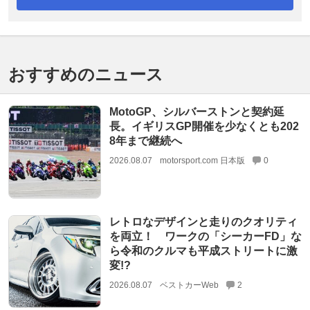
おすすめのニュース
MotoGP、シルバーストンと契約延
長。イギリスGP開催を少なくとも202
8年まで継続へ
2026.08.07
motorsport.com 日本版
0
レトロなデザインと走りのクオリティ
を両立！ ワークの「シーカーFD」な
ら令和のクルマも平成ストリートに激
変!?
2026.08.07
ベストカーWeb
2