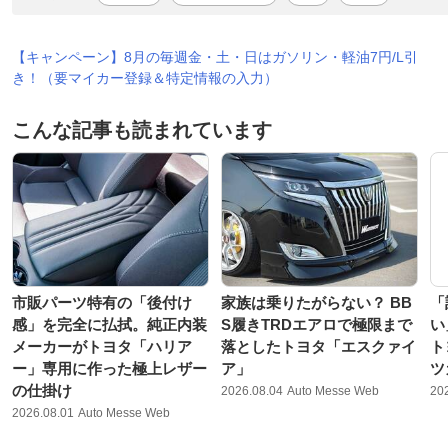
【キャンペーン】8月の毎週金・土・日はガソリン・軽油7円/L引
き！（要マイカー登録＆特定情報の入力）
こんな記事も読まれています
市販パーツ特有の「後付け
家族は乗りたがらない？ BB
「
感」を完全に払拭。純正内装
S履きTRDエアロで極限まで
い
メーカーがトヨタ「ハリア
落としたトヨタ「エスクァイ
ト
ー」専用に作った極上レザー
ア」
ツ
の仕掛け
2026.08.04
Auto Messe Web
20
2026.08.01
Auto Messe Web