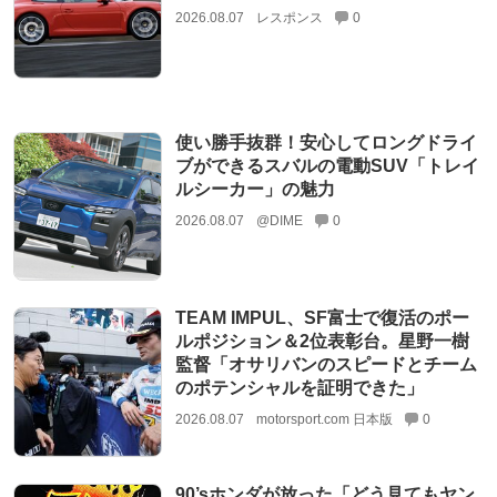
2026.08.07
レスポンス
0
使い勝手抜群！安心してロングドライ
ブができるスバルの電動SUV「トレイ
ルシーカー」の魅力
2026.08.07
@DIME
0
TEAM IMPUL、SF富士で復活のポー
ルポジション＆2位表彰台。星野一樹
監督「オサリバンのスピードとチーム
のポテンシャルを証明できた」
2026.08.07
motorsport.com 日本版
0
90’sホンダが放った「どう見てもヤン