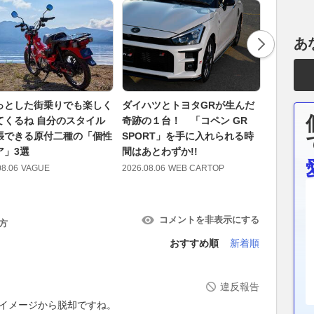
あ
っとした街乗りでも楽しく
ダイハツとトヨタGRが生んだ
航続距離7
てくるね 自分のスタイル
奇跡の１台！ 「コペン GR
世代フラ
張できる原付二種の「個性
SPORT」を手に入れられる時
「N°8」
ア」3選
間はあとわずか!!
2026.08.06
08.06
VAGUE
2026.08.06
WEB CARTOP
コメントを非表示にする
方
おすすめ順
新着順
違反報告
のイメージから脱却ですね。