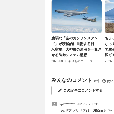
脆弱な「空のガソリンスタン
ちょ
ド」が積極的に自衛する日！
なっ
米空軍、大型機の運用を一変さ
で主
せる防御システム構想
派ギ
2026.08.06
乗りものニュース
2026.
みんなのコメント
8件
使い
この記事にコメントする
tqd********
2026/5/12 17:15
これでアプリリアは、250ccまで