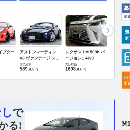
ロールスロ
イプクー
アストンマーティン
レクサス LM 500h バ
ト ロール
V8 ヴァンテージ スポ
ージョンL 4WD
ースト(第1
支払総額
ーツシフト
支払総額
支払総額
905
.
1
万円
589
.
1698
.
0
0
万円
万円
なし
で
かる!
関