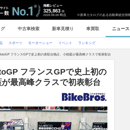
掲載レビュー
325,863
件
時点
※新車カタログのある自動車総合情報
2026.08.06
ログ
中古車検索
新車見積り
車買取
ニュース
品
スポーツ
モーターショー
イベント
ランキング
otoGP フランスGPで史上初の表彰台独占、小椋藍が最高峰クラスで初表彰台
oGP フランスGPで史上初の
藍が最高峰クラスで初表彰台