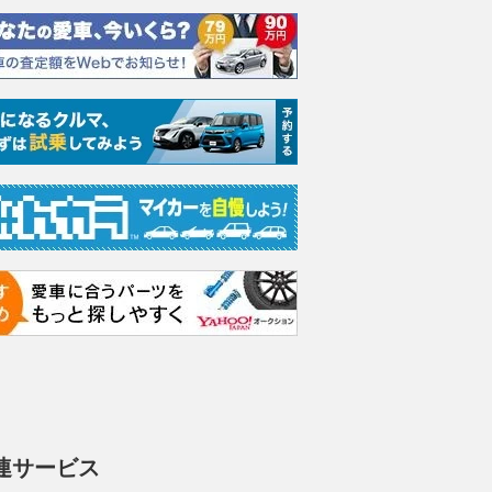
イス ゴース
ホンダ NSX 3.0
日産 エルグランド 3.5
日産 
スロイス ゴ
VIP パワーシートパッ
ック 
支払総額
898
.
0
万円
世代 / RR4)
ケージ
支払総額
支払総額
684
.
220
.
0
0
万円
連サービス