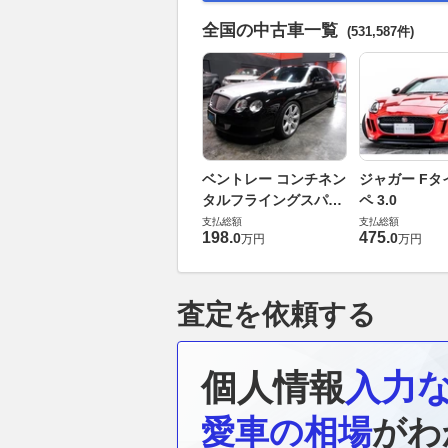
全国の中古車一覧
(531,587件)
ベントレー コンチネン
ジャガー Fタ
タルフライングスパー
ペ 3.0
6.0 4WD
支払総額
支払総額
198
.
475
.
0
0
万円
万円
査定を依頼する
個人情報
入力
愛車の相場
がわ