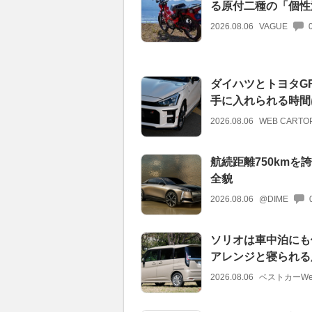
る原付二種の「個性
2026.08.06
VAGUE
ダイハツとトヨタGR
手に入れられる時間
2026.08.06
WEB CARTO
航続距離750kmを
全貌
2026.08.06
@DIME
ソリオは車中泊にも
アレンジと寝られる
2026.08.06
ベストカーWe