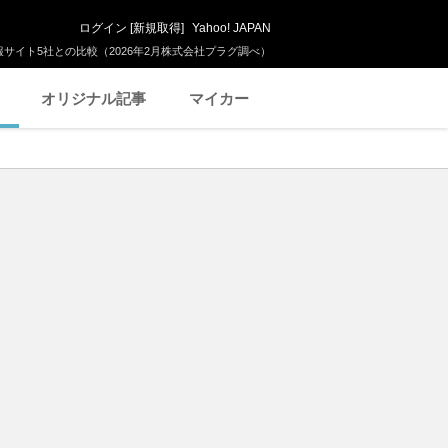
ログイン
[
新規取得
]
Yahoo! JAPAN
サイト5社との比較（2026年2月株式会社プラグ調べ）
オリジナル記事
マイカー