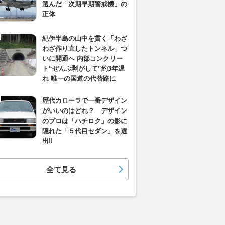
選んだ「次期早期警戒機」の
正体
紀伊半島の山中を貫く「わざ
わざ作り直したトンネル」つ
いに開通へ 内部コンクリー
ト“ぜんぶ剥がして”約3年遅
れ 唯一の国道の代替路に
歴代カローラで一番デザイン
がいいのはどれ？ デザイン
のプロは「ハチロク」の影に
隠れた「５代目セダン」を選
出!!
全て見る