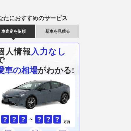
なたにおすすめのサービス
車査定を依頼
新車を見積る
50kmを誇るDSの新
ソリオは車中泊にも使えるコン
フィットが今年
個人情報
入力なし
ッグシップEVセダン
パクトか!? 人気ハイトワゴン
り！2026年
の全貌
のシートアレンジと寝られる広
キング
で
さをチェック!!
@DIME
2026.08.06
グー
愛車の相場
がわかる!
2026.08.06
ベストカーWeb