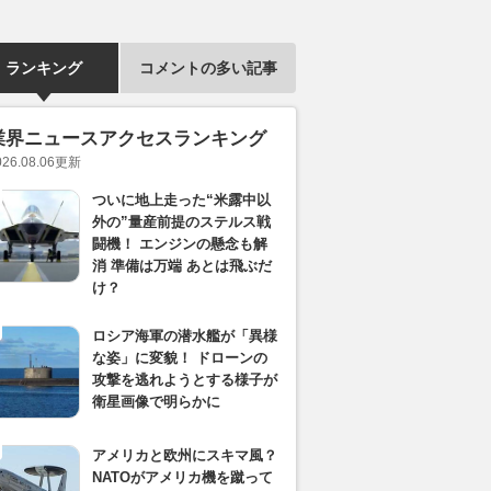
ランキング
コメントの多い記事
業界ニュースアクセスランキング
026.08.06
更新
ついに地上走った“米露中以
外の”量産前提のステルス戦
闘機！ エンジンの懸念も解
消 準備は万端 あとは飛ぶだ
け？
ロシア海軍の潜水艦が「異様
な姿」に変貌！ ドローンの
攻撃を逃れようとする様子が
衛星画像で明らかに
アメリカと欧州にスキマ風？
NATOがアメリカ機を蹴って