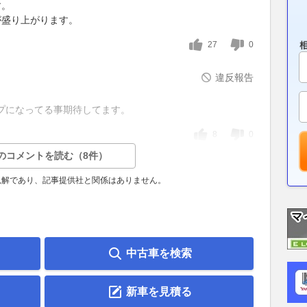
す。
が盛り上がります。
27
0
違反報告
プになってる事期待してます。
8
0
のコメントを読む（8件）
見解であり、記事提供社と関係はありません。
中古車を検索
新車を見積る