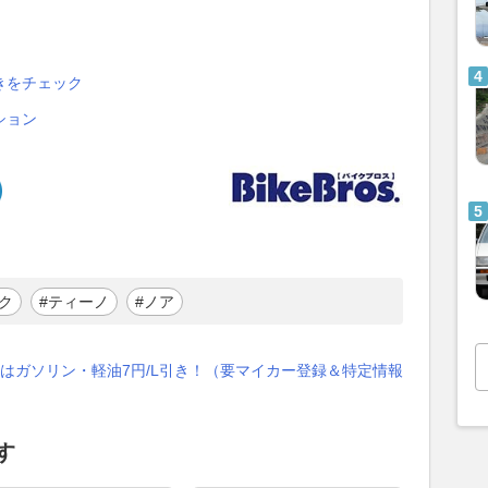
きをチェック
ション
ク
#ティーノ
#ノア
はガソリン・軽油7円/L引き！（要マイカー登録＆特定情報
す