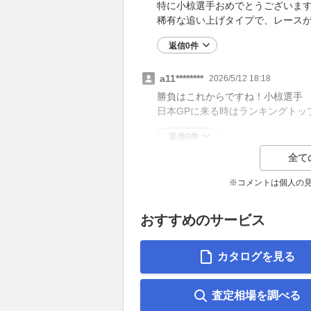
特に小椋選手おめでとうございま
稀有な追い上げタイプで、レース
返信0件
a11********
2026/5/12 18:18
勝負はこれからですね！小椋選手
日本GPに来る時はランキングトッ
返信0件
全て
※コメントは個人の
おすすめのサービス
カタログを見る
査定相場を調べる