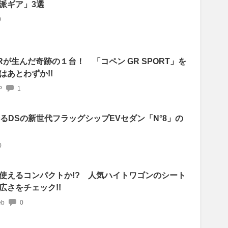
派ギア」3選
0
が生んだ奇跡の１台！ 「コペン GR SPORT」を
はあとわずか!!
P
1
誇るDSの新世代フラッグシップEVセダン「N°8」の
0
使えるコンパクトか!? 人気ハイトワゴンのシート
広さをチェック!!
b
0