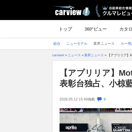
トップ
360°ビュー
カタ
総合
ニューモデル
業界ニュース
カー用
carview!
>
ニュース
>
業界ニュース
>
【アプリリア】M
【アプリリア】Mot
表彰台独占、小椋
2026.05.12 15:49
掲載
8