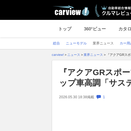
トップ
360°ビュー
カタ
総合
ニューモデル
業界ニュース
カー用
carview!
>
ニュース
>
業界ニュース
>
『アクアGRスポ
『アクアGRスポ
ップ車高調「サステ
2026.05.30 18:38
掲載
1