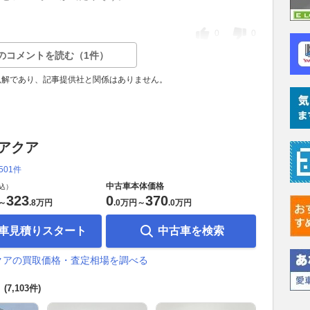
0
0
のコメントを読む（1件）
見解であり、記事提供社と関係はありません。
 アクア
,501件
中古車本体価格
込）
323
0
370
～
.
8万円
.
0万円
～
.
0万円
車見積りスタート
中古車を検索
クアの買取価格・査定相場を調べる
覧
(7,103件)