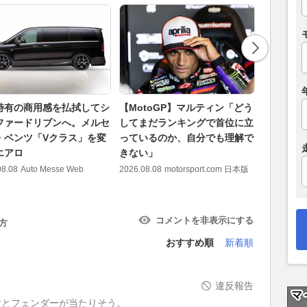
特有の商用感を払拭してシ
【MotoGP】マルティン「どう
奈良県と近
ファードリブンへ。メルセ
してまだランキングで首位に立
日本が連
・ベンツ「Vクラス」を変
っているのか、自分でも理解で
地」の魅
エアロ
きない」
2026.08.08
08.08
Auto Messe Web
2026.08.08
motorsport.com 日本版
コメントを非表示にする
方
おすすめ順
新着順
違反報告
ヤとフェンダーが当たりそう。