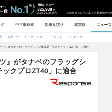
掲載レビュー
325,938
件
時点
※新車カタログのある自動車総合情報
2026.08.08
ログ
中古車検索
新車見積り
車買取
ニュース
品
スポーツ
モーターショー
イベント
ランキング
ーツ』がタナベのフラッグシップ車高調「サステックプロZT40」に適合
ーツ』がタナベのフラッグシ
ックプロZT40」に適合