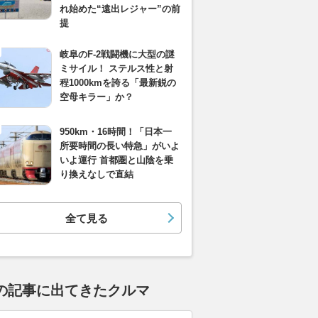
れ始めた“遠出レジャー”の前
提
岐阜のF-2戦闘機に大型の謎
ミサイル！ ステルス性と射
程1000kmを誇る「最新鋭の
空母キラー」か？
950km・16時間！「日本一
所要時間の長い特急」がいよ
いよ運行 首都圏と山陰を乗
り換えなしで直結
全て見る
の記事に出てきたクルマ