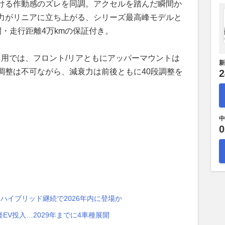
ける作動感のズレを同調。アクセルを踏んだ瞬間か
力がリニアに立ち上がる、シリーズ最高峰モデルと
・走行距離4万kmの保証付き。
ツ用では、フロント/リアともにアッパーマウントは
新
調整は不可ながら、減衰力は前後ともに40段調整を
2
中
0
ハイブリッド継続で2026年内に登場か
軽EV投入…2029年までに4車種展開