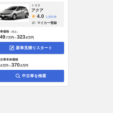
トヨタ
アクア
4.
0
1,501件
マイカー登録
車価格
（税込）
49
323
.
7万円
～
.
8万円
新車見積りスタート
古車本体価格
370
.
0万円
～
.
0万円
中古車を検索