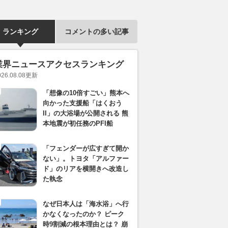
ランキング
コメントの多い記事
業界ニュースアクセスランキング
026.08.08
更新
「想像の10倍すごい」熊本へ
向かった支援船「はくおう
II」の大浴場が公開される 熊
本地震が初任務のPFI船
「フェンダーが広すぎて開か
ない」。トヨタ「アルファー
ド」のリアを横開きへ改造し
た執念
なぜ日本人は「海水浴」へ行
かなくなったのか？ ピーク
時9割減の根本理由とは？ 崩