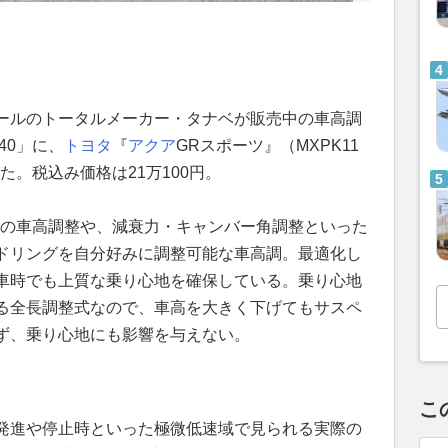
ールのトータルメーカー・タナベが販売中の車高調
40」に、
トヨタ
『
アクア
GRスポーツ』（MXPK11
れた。税込み価格は21万100円。
での車高調整や、減衰力・キャンバー角調整といった
ドリングを自分好みに調整可能な車高調。最適化し
車時でも上質な乗り心地を確保している。乗り心地
る全長調整式なので、車高を大きく下げてもサスペ
ず、乗り心地にも影響を与えない。
こ
発進や停止時といった極微低速域で見られる実際の