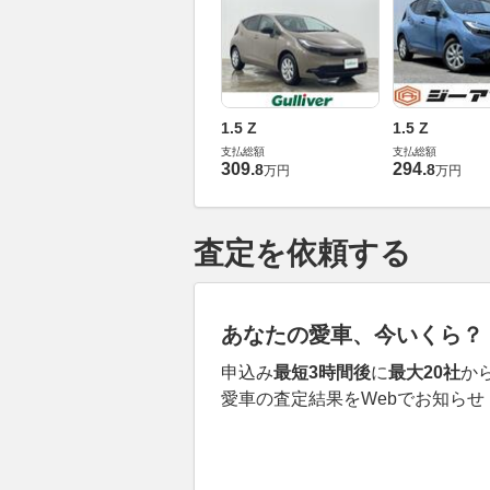
1.5 Z
1.5 Z
支払総額
支払総額
309
.
294
.
8
8
万円
万円
査定を依頼する
あなたの愛車、今いくら？
申込み
最短3時間後
に
最大20社
か
愛車の査定結果をWebでお知らせ