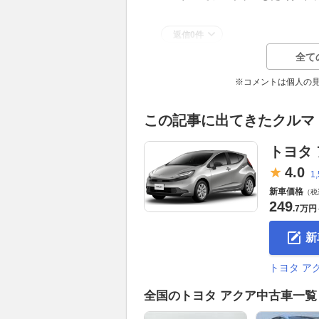
返信0件
全て
※コメントは個人の
この記事に出てきたクルマ
トヨタ
4.
0
1
新車価格
（税
249
.
7万円
新
トヨタ ア
全国のトヨタ アクア中古車一