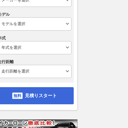
モデル
年式
鉄・JR東海・JR西
半世紀以上前に登場した「スズ
新型エルグラ
携！「日本はじまりの
キ初のナナハン」を米国で発見
る日産の第三世
力を発信へ
走行2.5万キロの極上車 2スト3
燃費がヤバい
走行距離
気筒の独自の鼓動が魅力の
が１タンクで1
乗りものニュース
「GT750」とは
てギネスに認定
2026.08.08
VAGUE
2026.08.08
WEB
見積りスタート