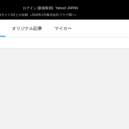
ログイン
[
新規取得
]
Yahoo! JAPAN
サイト5社との比較（2026年2月株式会社プラグ調べ）
オリジナル記事
マイカー