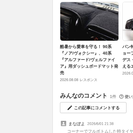
酷暑から愛車を守る！ 90系
バン
『ノア/ヴォクシー』、40系
ョー
『アルファード/ヴェルファイ
デス
ア』用ダッシュボードマット発
える
売
2026.
2026.08.08
レスポンス
みんなのコメント
1件
使い
この記事にコメントする
まなぽよ
2026/6/01 21:38
コーナーでフルボトムした時タイ