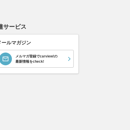
連サービス
1.5 Z
1.5 Z
1.5 G
支払総額
支払総額
支払総額
メールマガジン
294
.
310
.
264
.
8
9
7
万円
万円
メルマガ登録でcarview!の
最新情報をcheck!