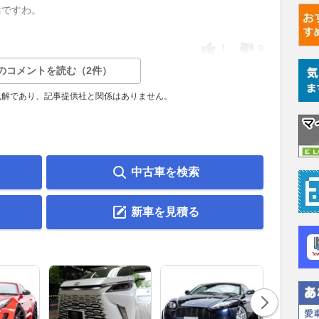
活ですわ。
1
0
のコメントを読む（2件）
見解であり、記事提供社と関係はありません。
中古車を検索
新車を見積る