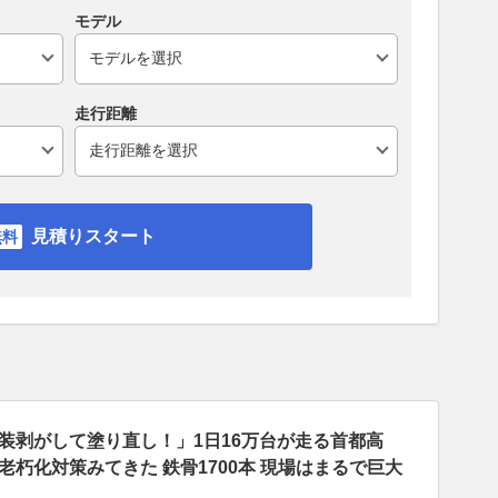
モデル
走行距離
見積りスタート
装剥がして塗り直し！」1日16万台が走る首都高
朽化対策みてきた 鉄骨1700本 現場はまるで巨大