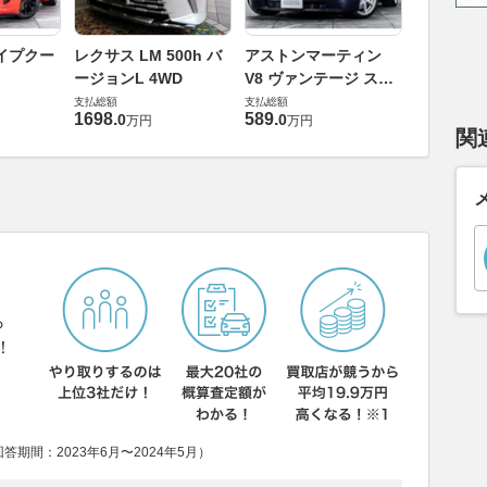
ロータス 
イプクー
レクサス LM 500h バ
アストンマーティン
エヴォー
ージョンL 4WD
V8 ヴァンテージ スポ
支払総額
ーツシフト
支払総額
支払総額
448
.
0
万円
1698
.
589
.
0
0
万円
万円
関
ら
！
期間：2023年6月〜2024年5月）