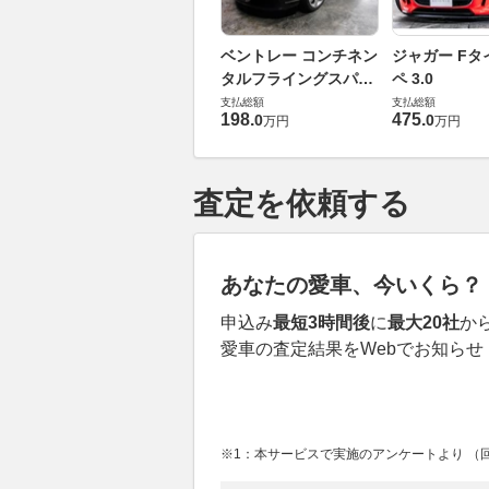
ベントレー コンチネン
ジャガー Fタ
タルフライングスパー
ペ 3.0
6.0 4WD
支払総額
支払総額
198
.
475
.
0
0
万円
万円
査定を依頼する
あなたの愛車、今いくら？
申込み
最短3時間後
に
最大20社
か
愛車の査定結果をWebでお知らせ
※1：本サービスで実施のアンケートより （回答