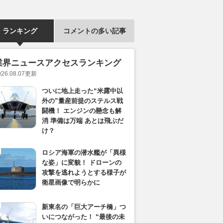
ランキング
コメントの多い記事
業界ニュースアクセスランキング
026.08.07
更新
ついに地上走った“米露中以
外の”量産前提のステルス戦
闘機！ エンジンの懸念も解
消 準備は万端 あとは飛ぶだ
け？
ロシア海軍の潜水艦が「異様
な姿」に変貌！ ドローンの
攻撃を逃れようとする様子が
衛星画像で明らかに
新東名の「巨大アーチ橋」つ
いにつながった！ “最後の未