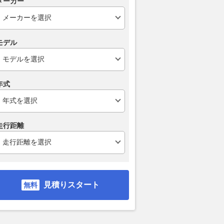
メーカー
7月の新車販売ランキン
担当者「昨日もロシアを攻撃し
F1新規則は
OXが3カ月連続トッ
た」 ウクライナの「もったい
CEOは“ファ
ナーチェンジが追い風
ない精神」が生んだ異色の自爆
強調、ファン
モデル
ドローン…その驚きの仕組み
のレースを高
日刊自動車新聞
2026.08.07
乗りものニュース
2026.08.07
AUT
年式
走行距離
見積りスタート