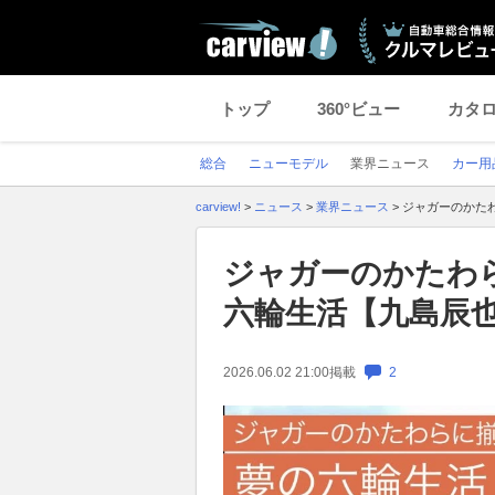
トップ
360°ビュー
カタ
総合
ニューモデル
業界ニュース
カー用
carview!
>
ニュース
>
業界ニュース
>
ジャガーのかた
ジャガーのかたわ
六輪生活【九島辰
2026.06.02 21:00
掲載
2