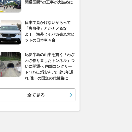
開通区間”の工事が大詰めに
日本で見かけないからって
「失敗作」とかナメるな
よ！ 海外じゃバカ売れ大ヒ
ットの日本車４台
紀伊半島の山中を貫く「わざ
わざ作り直したトンネル」つ
いに開通へ 内部コンクリー
ト“ぜんぶ剥がして”約3年遅
れ 唯一の国道の代替路に
全て見る