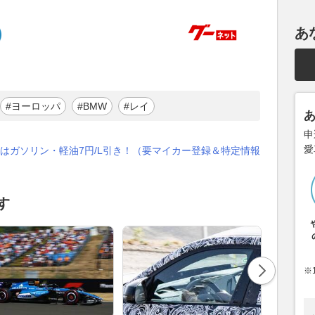
あ
#ヨーロッパ
#BMW
#レイ
申
愛
はガソリン・軽油7円/L引き！（要マイカー登録＆特定情報
す
※