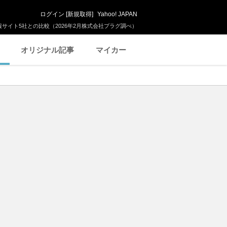
ログイン
[
新規取得
]
Yahoo! JAPAN
サイト5社との比較（2026年2月株式会社プラグ調べ）
オリジナル記事
マイカー