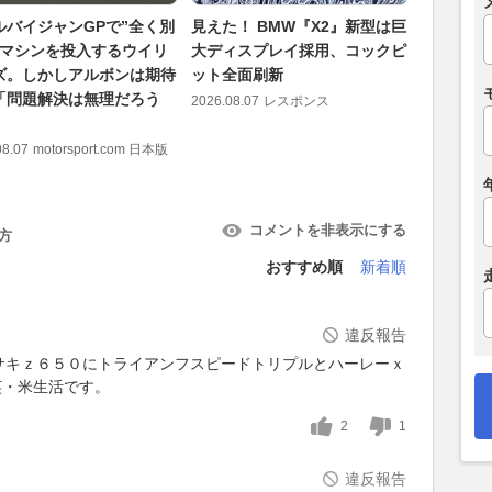
ルバイジャンGPで”全く別
見えた！ BMW『X2』新型は巨
2026年
のマシンを投入するウイリ
大ディスプレイ採用、コックピ
グ、N-B
ズ。しかしアルボンは期待
ット全面刷新
プ マイ
「問題解決は無理だろう
に
2026.08.07
レスポンス
2026.08.07
08.07
motorsport.com 日本版
コメントを非表示にする
方
おすすめ順
新着順
違反報告
サキｚ６５０にトライアンフスピードトリプルとハーレーｘ
英・米生活です。
2
1
違反報告