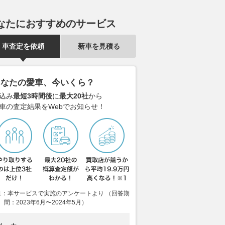
なたにおすすめのサービス
車査定を依頼
新車を見積る
あなたの愛車、今いくら？
込み
最短3時間後
に
最大20社
から
車の査定結果をWebでお知らせ！
1：本サービスで実施のアンケートより （回答期
間：2023年6月〜2024年5月）