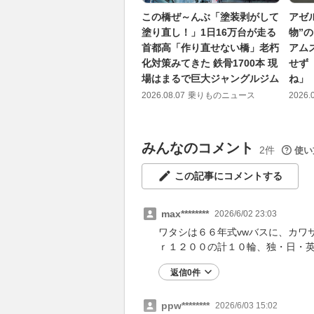
この橋ぜ～んぶ「塗装剥がして
アゼ
塗り直し！」1日16万台が走る
物”
首都高「作り直せない橋」老朽
アム
化対策みてきた 鉄骨1700本 現
せず
場はまるで巨大ジャングルジム
ね」
2026.08.07
乗りものニュース
2026.
みんなのコメント
2件
使い
この記事にコメントする
max********
2026/6/02 23:03
ワタシは６６年式vwバスに、カワ
ｒ１２００の計１０輪、独・日・
返信0件
ppw********
2026/6/03 15:02