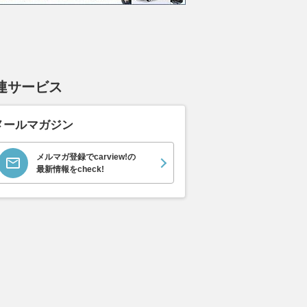
エヴォーラ
ホンダ NSX 3.0
ロールスロイス ゴース
日産 
ラ
ト ロールスロイス ゴ
ック 
支払総額
898
.
0
万円
ースト(第1世代 / RR4)
支払総額
支払総額
905
.
220
.
1
0
万円
連サービス
メールマガジン
メルマガ登録でcarview!の
最新情報をcheck!