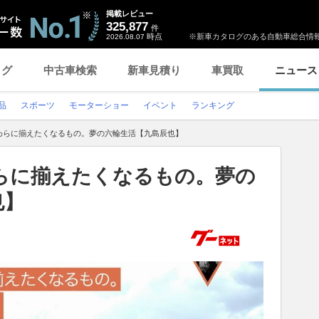
掲載レビュー
325,877
件
時点
※新車カタログのある自動車総合情報
2026.08.07
ログ
中古車検索
新車見積り
車買取
ニュース
品
スポーツ
モーターショー
イベント
ランキング
わらに揃えたくなるもの。夢の六輪生活【九島辰也】
らに揃えたくなるもの。夢の
也】