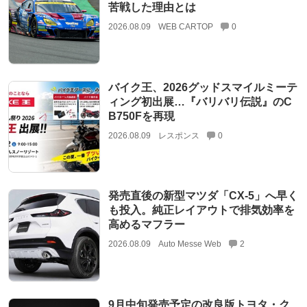
苦戦した理由とは
2026.08.09
WEB CARTOP
0
バイク王、2026グッドスマイルミーテ
ィング初出展…『バリバリ伝説』のC
B750Fを再現
2026.08.09
レスポンス
0
発売直後の新型マツダ「CX-5」へ早く
も投入。純正レイアウトで排気効率を
高めるマフラー
2026.08.09
Auto Messe Web
2
9月中旬発売予定の改良版トヨタ・ク