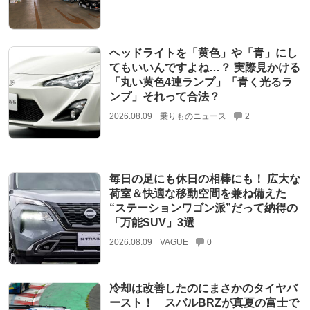
ヘッドライトを「黄色」や「青」にし
てもいいんですよね…？ 実際見かける
「丸い黄色4連ランプ」「青く光るラ
ンプ」それって合法？
2026.08.09
乗りものニュース
2
毎日の足にも休日の相棒にも！ 広大な
荷室＆快適な移動空間を兼ね備えた
“ステーションワゴン派”だって納得の
「万能SUV」3選
2026.08.09
VAGUE
0
冷却は改善したのにまさかのタイヤバ
ースト！ スバルBRZが真夏の富士で