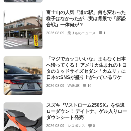
富士山の人気「道の駅」何も変わった
様子はなかったが…実は背景で「訴訟
合戦」一体何が？
2026.08.09
乗りものニュース
1
「マジでカッコいいな」まもなく日本
へ帰ってくる！ アメリカ生まれのトヨ
タのミッドサイズセダン「カムリ」に
日本のSNSが盛り上がっているワケ
2026.08.09
VAGUE
16
スズキ『Vストローム250SX』を快適
ローダウン！ デイトナ、ゲル入りロー
ダウンシート発売
2026.08.09
レスポンス
0