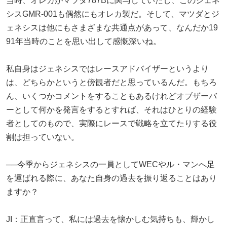
当時、オレカがマツダ787Bに関与していたし、このジェネ
シスGMR-001も偶然にもオレカ製だ。そして、マツダとジ
ェネシスは他にもさまざまな共通点があって、なんだか19
91年当時のことを思い出して感慨深いね。
私自身はジェネシスではレースアドバイザーというより
は、どちらかというと傍観者だと思っているんだ。もちろ
ん、いくつかコメントをすることもあるけれどオブザーバ
ーとして何かを発言をするとすれば、それはひとりの経験
者としてのもので、実際にレースで戦略を立てたりする役
割は担っていない。
──今季からジェネシスの一員としてWECやル・マンへ足
を運ばれる際に、あなた自身の過去を振り返ることはあり
ますか？
JI：正直言って、私には過去を懐かしむ気持ちも、輝かし