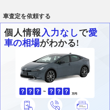
車査定を依頼する
個人情報
入力なし
で
愛
車の相場
がわかる!