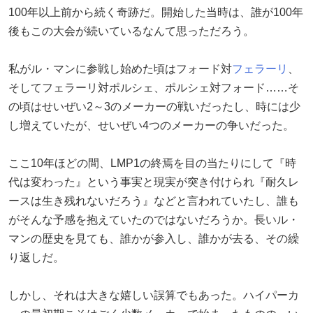
100年以上前から続く奇跡だ。開始した当時は、誰が100年
後もこの大会が続いているなんて思っただろう。
私がル・マンに参戦し始めた頃はフォード対
フェラーリ
、
そしてフェラーリ対ポルシェ、ポルシェ対フォード……そ
の頃はせいぜい2～3のメーカーの戦いだったし、時には少
し増えていたが、せいぜい4つのメーカーの争いだった。
ここ10年ほどの間、LMP1の終焉を目の当たりにして『時
代は変わった』という事実と現実が突き付けられ『耐久レ
ースは生き残れないだろう』などと言われていたし、誰も
がそんな予感を抱えていたのではないだろうか。長いル・
マンの歴史を見ても、誰かが参入し、誰かが去る、その繰
り返しだ。
しかし、それは大きな嬉しい誤算でもあった。ハイパーカ