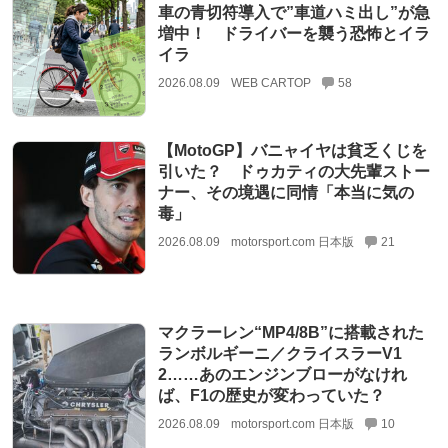
車の青切符導入で”車道ハミ出し”が急
増中！ ドライバーを襲う恐怖とイラ
イラ
2026.08.09
WEB CARTOP
58
【MotoGP】バニャイヤは貧乏くじを
引いた？ ドゥカティの大先輩ストー
ナー、その境遇に同情「本当に気の
毒」
2026.08.09
motorsport.com 日本版
21
マクラーレン“MP4/8B”に搭載された
ランボルギーニ／クライスラーV1
2……あのエンジンブローがなけれ
ば、F1の歴史が変わっていた？
2026.08.09
motorsport.com 日本版
10