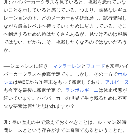
JI：ハイパーカークラスを見ていると、挑戦を恐れていな
いことを示していると感じている。つまり、厳格なレギュ
レーションの下、どのメーカーも切磋琢磨し、試行錯誤し
ながら最高レベルへ持っていくために尽力している。そこ
へ到達するための策はたくさんあるが、見つけるのは容易
ではない。だからこそ、挑戦したくなるのではないだろう
か。
──ジェネシスに続き、
マクラーレン
と
フォード
も来年ハイ
パーカークラスへ参戦予定です。しかし、その一方で
ポル
シェ
はWECから昨年末をもって撤退しており、
アルピーヌ
も今季を最後に撤退予定で、
ランボルギーニ
は休止状態が
続いています。ハイパーカーの世界で生き残るために不可
欠な要素は何だと思われますか？
JI：長い歴史の中で覚えておくべきことは、ル・マン24時
間レースとという存在がすでに奇跡であるということだ。