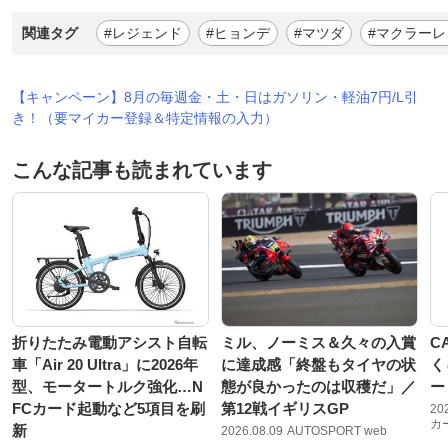
関連タグ
#レジェンド
#ヒョンデ
#マツダ
#マクラーレ
【キャンペーン】8月の毎週金・土・日はガソリン・軽油7円/L引
き！（要マイカー登録＆特定情報の入力）
こんな記事も読まれています
折りたたみ電動アシスト自転
ミル、ノーミス＆久々の入賞
C
車「Air 20 Ultra」に2026年
に達成感「終盤もタイヤの状
く
型、モータートルク強化…N
態が良かったのは収穫だ」／
ー
FCカード起動など5項目を刷
第12戦イギリスGP
20
カ
新
2026.08.09
AUTOSPORT web