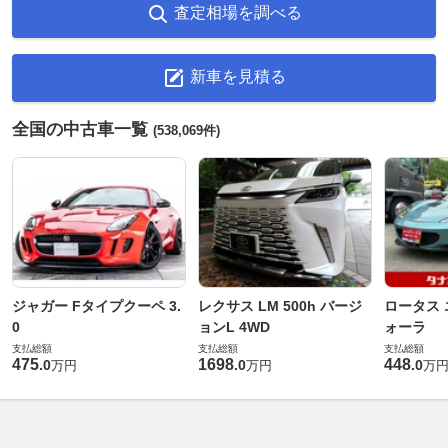
査定相場を調べる
新車を見積る
全国の中古車一覧
(538,069件)
ジャガー Fタイプクーペ 3.
レクサス LM 500h バージ
ロータス 
0
ョンL 4WD
ォーラ
支払総額
支払総額
支払総額
475
1698
448
.
0
.
0
.
0
万円
万円
万