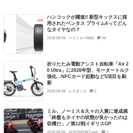
ハンコックが躍進!! 新型キックスに採
用されたベンタス プライム4ってどん
なタイヤなの？
2026.08.09
ベストカーWeb
44
折りたたみ電動アシスト自転車「Air 2
0 Ultra」に2026年型、モータートルク
強化…NFCカード起動など5項目を刷
新
2026.08.09
レスポンス
2
ミル、ノーミス＆久々の入賞に達成感
「終盤もタイヤの状態が良かったのは
収穫だ」／第12戦イギリスGP
2026.08.09
AUTOSPORT web
1