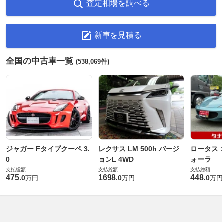
査定相場を調べる
新車を見積る
全国の中古車一覧
(538,069件)
ジャガー Fタイプクーペ 3.
レクサス LM 500h バージ
ロータス 
0
ョンL 4WD
ォーラ
支払総額
支払総額
支払総額
475
1698
448
.
0
.
0
.
0
万円
万円
万