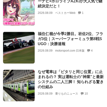
ーナビ×ホロライブAZKiが大人気で継
続決定だと！
2026.08.09
ベストカーWeb
1
福住仁嶺が今季2勝目。岩佐2位、フラ
ガ3位｜スーパーフォーミュラ第8戦S
UGO：決勝速報
2026.08.09
motorsport.com 日本版
4
なぜ電車は「ピタリと同じ位置」に止
まれるの？ 実は運転士の“神業”と最新
システムの二人三脚！ 知られざる驚き
の仕組み
2026.08.09
乗りものニュース
10