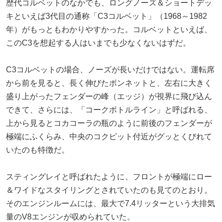
歴代コルベットのなかでも、ロングノーズ＆ショートデッ
キといえば3代目の通称「C3コルベット」（1968～1982
年）がもっともわかりやすかった。コルベットといえば、
このC3を想起する人はいまでも少なくないはずだ。
C3コルベットの場合、ノーズが長いだけではない。運転席
から前を見ると、長く伸びたボンネットと、左右に大きく
盛り上がったフェンダーの峰（エッジ）が視界に飛び込ん
できて、さらには、「コークボトルライン」と呼ばれる、
上から見るとコカコーラの瓶のように前後のフェンダーが
極端にふくらみ、中央のコクピット付近がグッとくびれて
いたのも特徴だ。
スティングレイと呼ばれたように、フロントが極端にロー
＆ワイドなスタイリングとされていたのも見てのとおり。
そのエンジンルームには、最大で7.4リッターという大排気
量のV8エンジンが収められていた。