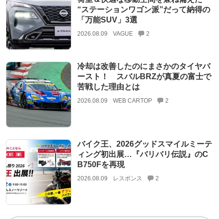
“ステーションワゴン派”だって納得の
「万能SUV」3選
2026.08.09
VAGUE
2
冷却は改善したのにまさかのタイヤバ
ースト！ スバルBRZが真夏の富士で
苦戦した理由とは
2026.08.09
WEB CARTOP
2
バイク王、2026グッドスマイルミーテ
ィング初出展…『バリバリ伝説』のC
B750Fを再現
2026.08.09
レスポンス
2