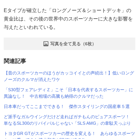
Eタイプが確立した「ロングノーズ＆ショートデッキ」の
黄金比は、その後の世界中のスポーツカーに大きな影響を
与えたといわれている。
写真を全て見る（6枚）
関連記事
【昔のスポーツカーのほうがカッコイイとの声続出！】低いロング
ノーズのクルマが消えたワケ
「S30型フェアレディＺ」こそ「日本を代表するスポーツカー」に
異論なし！ 中古相場の高騰も納得のクルマだった
日本車だってここまでできる！ 傑作スタイリングの国産車５選
ど派手なガルウイングだけど走ればガチもんのピュアスポーツ！
単なるSL300のリバイバルじゃない「SLS AMG」の韋駄天っぷり
トヨタGR GTがスポーツカーの歴史を変える！ あらゆるスポーツ