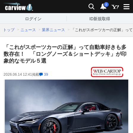
carview!
検索
通知
i
ログイン
ID新規取得
トップ
ニュース
業界ニュース
「これがスポーツカーの正解」って
「これがスポーツカーの正解」って自動車好きも多
数存在！ 「ロングノーズ＆ショートデッキ」が印
象的なモデル５選
2026.06.14 12:41
掲載
39