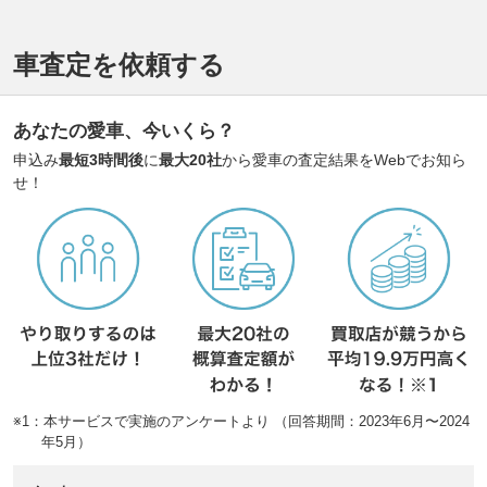
車査定を依頼する
あなたの愛車、今いくら？
申込み
最短3時間後
に
最大20社
から愛車の査定結果をWebでお知ら
せ！
※1：本サービスで実施のアンケートより （回答期間：2023年6月〜2024
年5月）