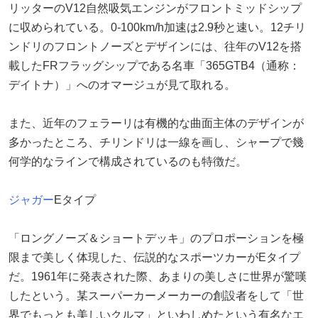
リッターのV12自然吸気エンジンがフロントミッドシップ
に収められている。0-100km/h加速は2.9秒と速い。12チリ
ンドリのフロントノーズとデザインには、往年のV12を搭
載したFRフラッグシップである名車「365GTB4（通称：
デイトナ）」へのオマージュが見て取れる。
また、近年のフェラーリは有機的な曲面主体のデザインが
多かったところ、チリンドリは一線を画し、シャープで幾
何学的なラインで構成されているのも特徴だ。
ジャガー
Eタイプ
「ロングノーズ＆ショートデッキ」のプロポーションを極
限まで美しく体現した、伝説的なスポーツカーがEタイプ
だ。1961年に発表された際、あまりの美しさに世界が驚嘆
したという。某スーパーカーメーカーの創設者をして「世
界でもっとも美しいクルマ」といわしめたという有名なエ