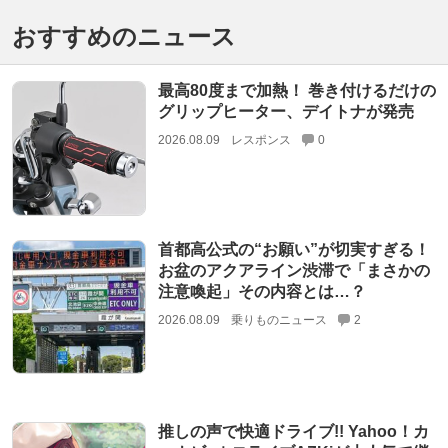
おすすめのニュース
最高80度まで加熱！ 巻き付けるだけの
グリップヒーター、デイトナが発売
2026.08.09
レスポンス
0
首都高公式の“お願い”が切実すぎる！
お盆のアクアライン渋滞で「まさかの
注意喚起」その内容とは…？
2026.08.09
乗りものニュース
2
推しの声で快適ドライブ!! Yahoo！カ