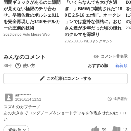
開閉ギミックがあるのに隙間
「いくらなんでも大げさ過
I
が見えない極限のチリ合わ
ぎ…」BMWに嘲笑された“19
を
せ。早瀬佐近のポルシェ911
0 E 2.5-16 エボII”。オークシ
に
を完全再現した1/18モデルカ
ョンでは意外な価格に。おじ
の
ーの圧倒的技術
さん達が少年だった頃の憧れ
20
のクルマを深堀り
2026.08.06
Auto Messe Web
2026.08.06
WEBヤングマシン
みんなのコメント
コメント非表示
39件
使い方
おすすめ順
新着順
この記事にコメントする
alt********
違反報告
2026/6/14 12:52
スズキのカプチーノ
あの大きさでロングノーズ＆ショートデッキを体現させたのはエロ
い
59
13
返信2件