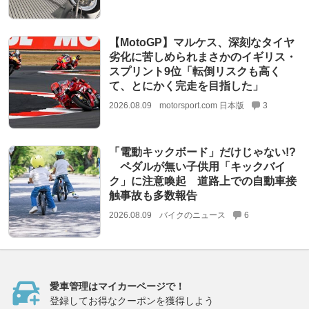
【MotoGP】マルケス、深刻なタイヤ
劣化に苦しめられまさかのイギリス・
スプリント9位「転倒リスクも高く
て、とにかく完走を目指した」
2026.08.09
motorsport.com 日本版
3
「電動キックボード」だけじゃない!?
ペダルが無い子供用「キックバイ
ク」に注意喚起 道路上での自動車接
触事故も多数報告
2026.08.09
バイクのニュース
6
愛車管理はマイカーページで！
登録してお得なクーポンを獲得しよう