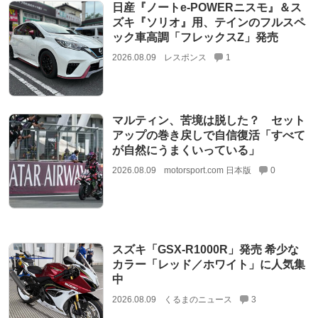
日産『ノートe-POWERニスモ』＆ス
ズキ『ソリオ』用、テインのフルスペ
ック車高調「フレックスZ」発売
2026.08.09
レスポンス
1
マルティン、苦境は脱した？ セット
アップの巻き戻しで自信復活「すべて
が自然にうまくいっている」
2026.08.09
motorsport.com 日本版
0
スズキ「GSX-R1000R」発売 希少な
カラー「レッド／ホワイト」に人気集
中
2026.08.09
くるまのニュース
3