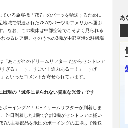
されている旅客機「787」のパーツを輸送するために
あ
辺地域で製造された787のパーツをアメリカへ運ぶ
す。なお、この機体は中部空港でこそよく見られる
いわゆるレア機。そのうちの3機が中部空港の駐機場
は「あこがれのドリームリフター だからセントレア
凄すぎる」「す、すごい！迫力あるー！」「すげ
。」といったコメントが寄せられています。
に出現の「滅多に見られない貴重な光景」です
ボーイング747LCFドリームリフターが到着しま
と、昨日到着した1機で合計3機がセントレアに揃い
787の主要部品を米国のボーイングの工場まで輸送