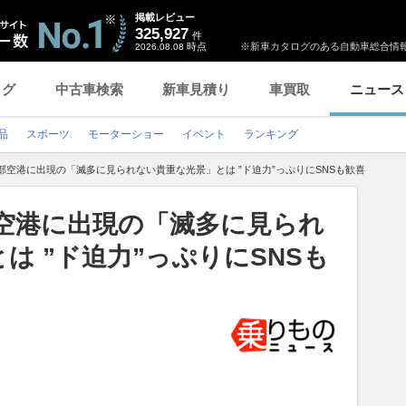
掲載レビュー
325,927
件
時点
※新車カタログのある自動車総合情報
2026.08.08
ログ
中古車検索
新車見積り
車買取
ニュース
品
スポーツ
モーターショー
イベント
ランキング
部空港に出現の「滅多に見られない貴重な光景」とは ”ド迫力”っぷりにSNSも歓喜
部空港に出現の「滅多に見られ
は ”ド迫力”っぷりにSNSも