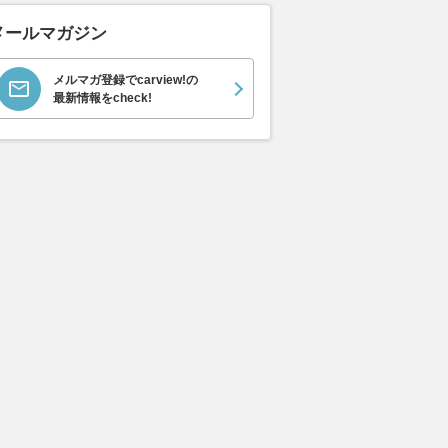
メールマガジン
倒せばロングボードも
「車中泊で“高原の牧場”へ行こ
なぜ日本人は
メルマガ登録でcarview!の
。トヨタ「タウンエー
う！」はじめての方でも安心し
なくなったのか
最新情報をcheck!
448万円からの車中
て利用できるRVパーク特選情
減の根本理由
報 【栃木県／RVパーク 大笹牧
た“遠出レジャ
場】～新鮮な空気と四季折々の
Auto Messe Web
2026.08.08
Mer
季節感が味わえる高原牧場～
2026.08.08
月刊自家用車WEB