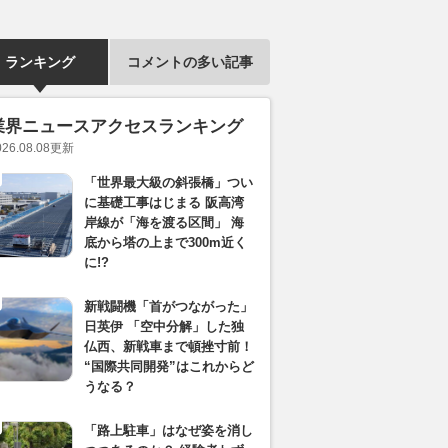
ランキング
コメントの多い記事
業界ニュースアクセスランキング
026.08.08
更新
「世界最大級の斜張橋」つい
に基礎工事はじまる 阪高湾
岸線が「海を渡る区間」 海
底から塔の上まで300m近く
に!?
新戦闘機「首がつながった」
日英伊 「空中分解」した独
仏西、新戦車まで頓挫寸前！
“国際共同開発”はこれからど
うなる？
「路上駐車」はなぜ姿を消し