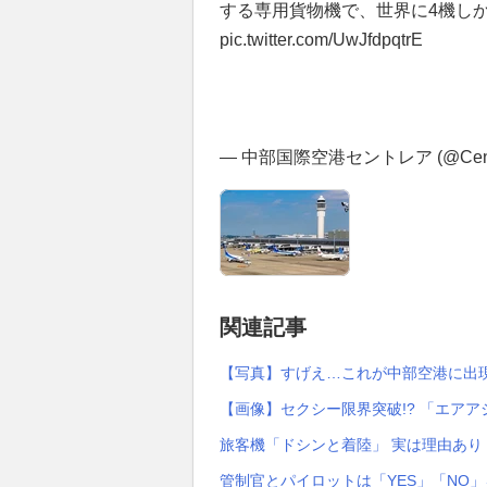
する専用貨物機で、世界に4機し
pic.twitter.com/UwJfdpqtrE
— 中部国際空港セントレア (@Centraira
関連記事
【写真】すげえ…これが中部空港に出
【画像】セクシー限界突破!? 「エアア
旅客機「ドシンと着陸」 実は理由あり
管制官とパイロットは「YES」「NO