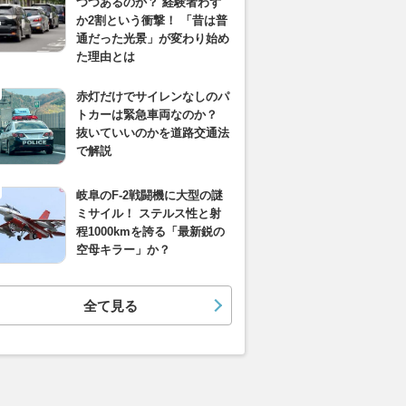
つつあるのか？ 経験者わず
か2割という衝撃！ 「昔は普
通だった光景」が変わり始め
た理由とは
赤灯だけでサイレンなしのパ
トカーは緊急車両なのか？
抜いていいのかを道路交通法
で解説
岐阜のF-2戦闘機に大型の謎
ミサイル！ ステルス性と射
程1000kmを誇る「最新鋭の
空母キラー」か？
全て見る