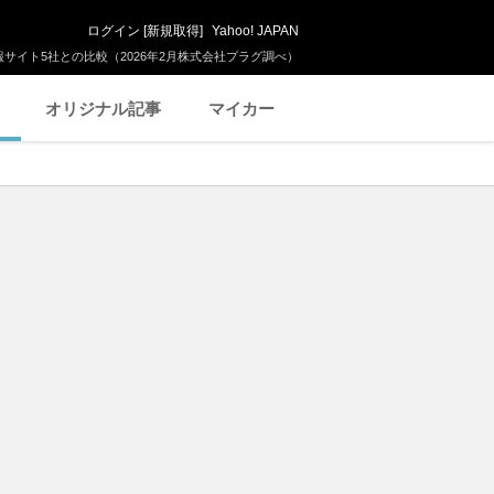
ログイン
[
新規取得
]
Yahoo! JAPAN
サイト5社との比較（2026年2月株式会社プラグ調べ）
オリジナル記事
マイカー