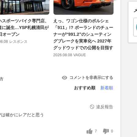
ハスポーツバイク専門店、
えっ、ワゴン仕様のポルシェ
助手席を
道に誕生…YSP札幌清田が
「911」!? ポーランドのチュー
積載可能
8日オープン
ナーが“991.2”のシューティン
ス」で作る
グブレークを実車化へ 2027年
泊
08.08
レスポンス
グッドウッドでの公開を目指す
2026.08.08
2026.08.08
VAGUE
コメントを非表示にする
方
おすすめ順
新着順
違反報告
びは確かにレアだと思う
7
0