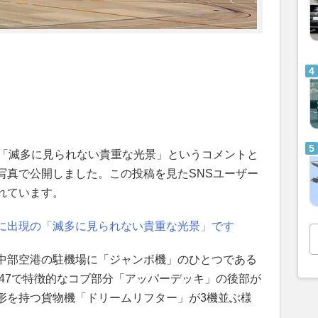
が「滅多に見られない貴重な光景」というコメントと
写真で公開しました。この投稿を見たSNSユーザー
れています。
に出現の「滅多に見られない貴重な光景」です
中部空港の駐機場に「ジャンボ機」のひとつである
、747で特徴的なコブ部分「アッパーデッキ」の後部が
形を持つ貨物機「ドリームリフター」が3機並ぶ様