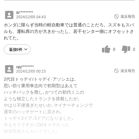
ib*********
違反報告
2024/12/05 04:43
ホンダに限らず当時の軽自動車では普通のことだろ。スズキもスバ
ルも、運転席の方が大きかったし、若干センター側にオフセットさ
れてた。
8
0
返信0件
njq********
違反報告
2024/12/05 00:15
2代目トゥデイ/トゥデイ·アソシエは､
思い切り乗用車志向で初期型はあえて
ハッチバックを廃し､かつての初代ミニの
ような独立したトランクを搭載したが､
やはり不便過ぎたせいか､マイナーチェンジで
通常のハッチゲートに戻され､
トゥデイ3ドア､5ドアになりました｡
今もそうですが､CMキャラだった
牧瀬里穂さんキレイでした｡