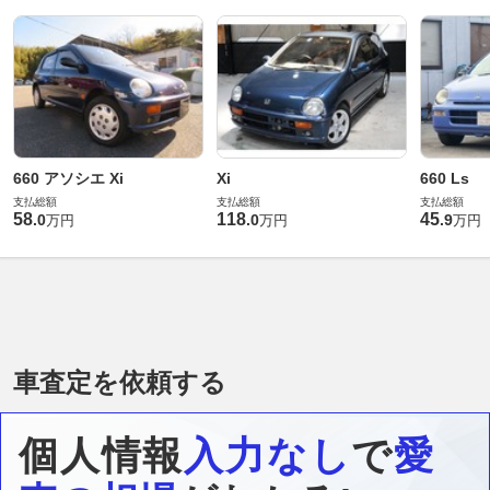
660 アソシエ Xi
Xi
660 Ls
支払総額
支払総額
支払総額
58
118
45
.
0
.
0
.
9
万円
万円
万円
車査定を依頼する
個人情報
入力なし
で
愛