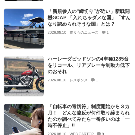
「新規参入の“締切り”が近い」新戦闘
機GCAP 「入れちゃダメな国」「すん
なり認められそうな国」とは？
2026.08.10
乗りものニュース
1
ハーレーダビッドソンの4車種1285台
をリコール、リアブレーキ制動力低下
のおそれ
2026.08.10
レスポンス
1
「自転車の青切符」制度開始から３カ
月！ どんな違反が何件取り締まられ
たのか調べてみたら一番多いのは「一
時不停止」!!
2026.08.10
WEB CARTOP
9