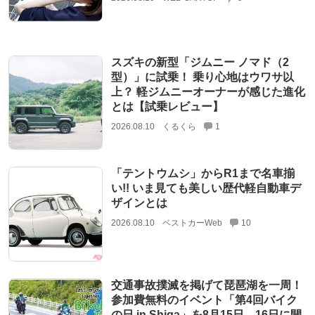
スズキの新型「ジムニー ノマド（2
型）」に試乗！ 乗り心地はウワサ以
上？ 軽ジムニーオーナーが感じた進化
とは【試乗レビュー】
2026.08.10
くるくら
1
「テントウムシ」からR1まで名車揃
い!! いま見ても美しい歴代軽自動車デ
ザインとは
2026.08.10
ベストカーWeb
10
交通事故撲滅を掲げて琵琶湖を一周！
参加費無料のイベント「第4回バイク
の日 in Shiga」を8月15日、16日に開