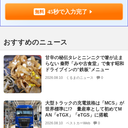
45秒で入力完了
おすすめのニュース
甘辛の秘伝タレとニンニクで箸が止ま
らない 秦野「みや古食堂」で食す昭和
ドライブインの“鉄板”メニュー
2026.08.10
くるまのニュース
0
大型トラックの充電規格は「MCS」が
世界標準に!? 量産車として初めてM
AN「eTGX」「eTGS」に搭載
2026.08.10
ベストカーWeb
0