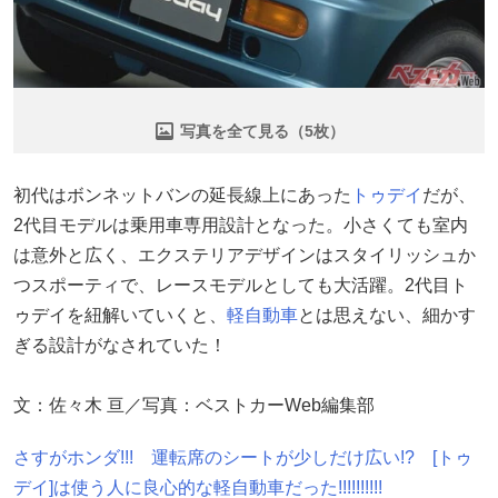
写真を全て見る（5枚）
初代はボンネットバンの延長線上にあった
トゥデイ
だが、
2代目モデルは乗用車専用設計となった。小さくても室内
は意外と広く、エクステリアデザインはスタイリッシュか
つスポーティで、レースモデルとしても大活躍。2代目ト
ゥデイを紐解いていくと、
軽自動車
とは思えない、細かす
ぎる設計がなされていた！
文：佐々木 亘／写真：ベストカーWeb編集部
さすがホンダ!!! 運転席のシートが少しだけ広い!? [トゥ
デイ]は使う人に良心的な軽自動車だった!!!!!!!!!!